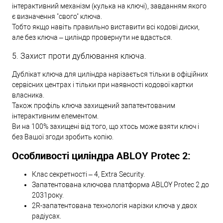
інтерактивний механізм (кулька на ключі), завданням якого
є визначення "свого" ключа.
Тобто якщо навіть правильно виставити всі кодові диски,
але без ключа – циліндр провернути не вдасться.
5. Захист проти дублювання ключа.
Дублікат ключа для циліндра нарізається тільки в офіційних
сервісних центрах і тільки при наявності кодової картки
власника.
Також профіль ключа захищений запатентованим
інтерактивним елементом.
Ви на 100% захищені від того, що хтось може взяти ключ і
без Вашої згоди зробить копію.
Особливості циліндра ABLOY Protec 2:
Клас секретності – 4, Extra Security.
Запатентована ключова платформа ABLOY Protec 2 до
2031року.
2R-запатентована технологія нарізки ключа у двох
радіусах.