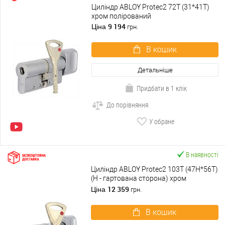
Циліндр ABLOY Protec2 72T (31*41T)
хром полірований
9 194
Ціна
грн.
В кошик
Детальніше
Придбати в 1 клік
До порівняння
У обране
В наявності
Циліндр ABLOY Protec2 103T (47H*56T)
(H - гартована сторона) хром
полірований
12 359
Ціна
грн.
В кошик