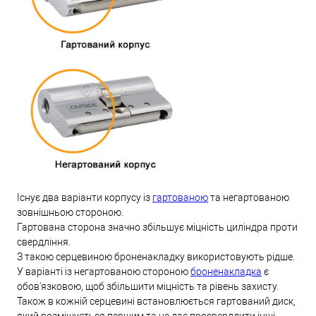
Існує два варіанти корпусу із
гартованою
та негартованою
зовнішньою стороною.
Гартована сторона значно збільшує міцність циліндра проти
свердління.
З такою серцевиною броненакладку використовують рідше.
У варіанті із негартованою стороною
броненакладка
є
обов'язковою, щоб збільшити міцність та рівень захисту.
Також в кожній серцевині встановлюється гартований диск,
який розміщується першим та не дає просвердлити інші