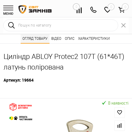
0
0
МЕНЮ
Інтернет магазин замків
ОГЛЯД ТОВАРУ
ВІДЕО
Каталог товарів ⭐
ОПИС
ХАРАКТЕРИСТИКИ
Серцевини (личинк
•
•
Циліндр ABLOY Protec2 107T (61*46T)
латунь полірована
Артикул:
19664
В наявності