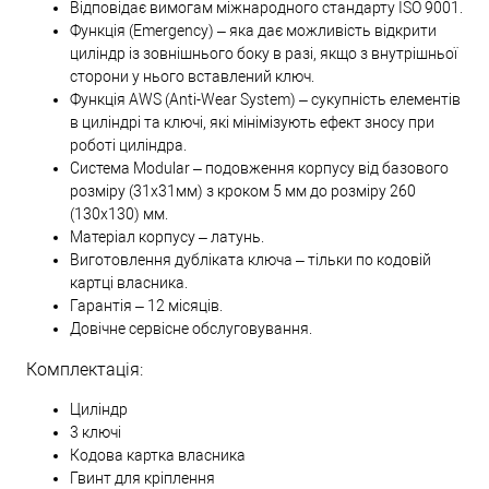
Відповідає вимогам міжнародного стандарту ISO 9001.
Функція (Emergency) – яка дає можливість відкрити
циліндр із зовнішнього боку в разі, якщо з внутрішньої
сторони у нього вставлений ключ.
Функція AWS (Anti-Wear System) – сукупність елементів
в циліндрі та ключі, які мінімізують ефект зносу при
роботі циліндра.
Система Modular – подовження корпусу від базового
розміру (31х31мм) з кроком 5 мм до розміру 260
(130х130) мм.
Матеріал корпусу – латунь.
Виготовлення дубліката ключа – тільки по кодовій
картці власника.
Гарантія – 12 місяців.
Довічне сервісне обслуговування.
Комплектація:
Циліндр
3 ключі
Кодова картка власника
Гвинт для кріплення