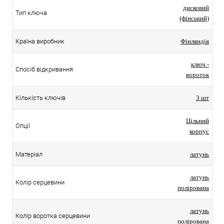
дисковий
Тип ключа
(фінський)
Країна виробник
Фінляндія
ключ -
Спосіб відкривання
вороток
Кількість ключів
3 шт
Цільний
Опції
корпус
Матеріал
латунь
латунь
Колір серцевини
полірована
латунь
Колір воротка серцевини
полірована