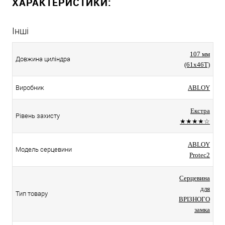
ХАРАКТЕРИСТИКИ:
Інші
107 мм
Довжина циліндра
(61x46T)
Виробник
ABLOY
Екстра
Рівень захисту
★★★★☆
ABLOY
Модель серцевини
Protec2
Серцевина
для
Тип товару
ВРІЗНОГО
замка