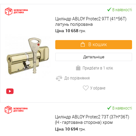
В наявності
Циліндр ABLOY Protec2 97T (41*56T)
латунь полірована
10 658
Ціна
грн.
В кошик
Детальніше
Придбати в 1 клік
До порівняння
У обране
В наявності
Циліндр ABLOY Protec2 73T (37H*36T)
(H - гартована сторона) хром
полірований
10 694
Ціна
грн.