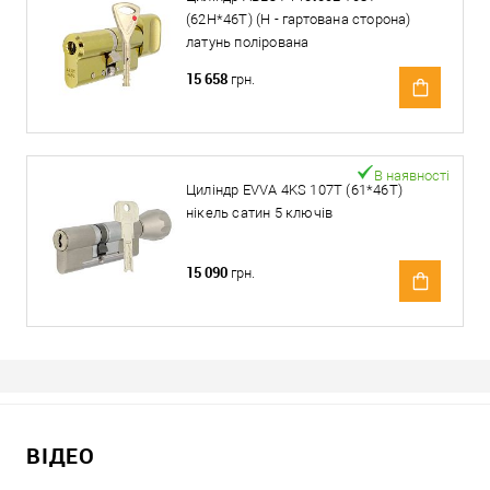
(62H*46T) (H - гартована сторона)
латунь полірована
15 658
грн.
В наявності
Циліндр EVVA 4KS 107T (61*46T)
нікель сатин 5 ключів
15 090
грн.
ВІДЕО