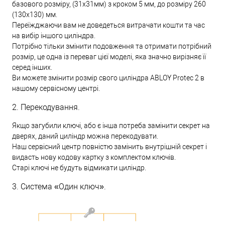
базового розміру, (31х31мм) з кроком 5 мм, до розміру 260
(130х130) мм.
Переїжджаючи вам не доведеться витрачати кошти та час
на вибір іншого циліндра.
Потрібно тільки змінити подовження та отримати потрібний
розмір, це одна із переваг цієї моделі, яка значно вирізняє її
серед інших.
Ви можете змінити розмір свого циліндра ABLOY Protec 2 в
нашому сервісному центрі.
2. Перекодування.
Якщо загубили ключі, або є інша потреба замінити секрет на
дверях, даний циліндр можна перекодувати.
Наш сервісний центр повністю замінить внутрішній секрет і
видасть нову кодову картку з комплектом ключів.
Старі ключі не будуть відмикати циліндр.
3. Система «Один ключ».