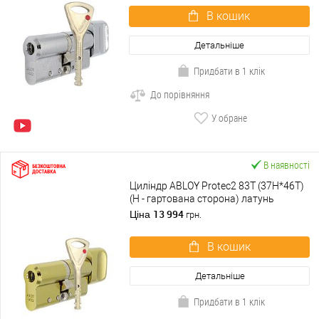
В кошик
Детальніше
Придбати в 1 клік
До порівняння
У обране
В наявності
Циліндр ABLOY Protec2 83T (37H*46T)
(H - гартована сторона) латунь
полірована
13 994
Ціна
грн.
В кошик
Детальніше
Придбати в 1 клік