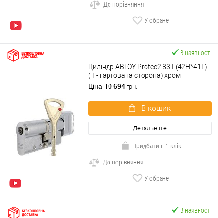
До порівняння
У обране
В наявності
Циліндр ABLOY Protec2 83T (42H*41T)
(H - гартована сторона) хром
полірований
10 694
Ціна
грн.
В кошик
Детальніше
Придбати в 1 клік
До порівняння
У обране
В наявності