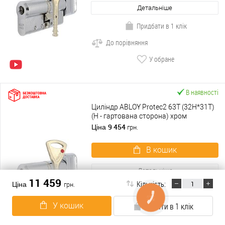
Детальніше
Придбати в 1 клік
До порівняння
У обране
В наявності
Циліндр ABLOY Protec2 63T (32H*31T)
(H - гартована сторона) хром
полірований
9 454
Ціна
грн.
В кошик
Детальніше
11 459
Кількість:
Ціна
грн.
Придбати в 1 клік
КНОПКА
ЗВ'ЯЗКУ
До порівняння
У кошик
Купити в 1 клік
У обране