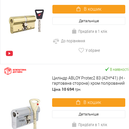
В кошик
Детальніше
Придбати в 1 клік
До порівняння
У обране
В наявності
Циліндр ABLOY Protec2 83 (42H*41) (H -
гартована сторона) хром полірований
10 694
Ціна
грн.
В кошик
Детальніше
Придбати в 1 клік