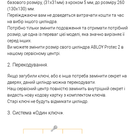
базового розміру, (31х31мм) з кроком 5 мм, до розміру 260
(130х130) мм.
Переїжджаючи вам не доведеться витрачати кошти та час
на вибір іншого циліндра.
Потрібно тільки змінити подовження та отримати потрібний
розмір, це одна із переваг цієї моделі, яка значно вирізняє її
серед інших.
Ви можете змінити розмір свого циліндра ABLOY Protec 2 в
нашому сервісному центрі.
2. Перекодування.
Якщо загубили ключі, або є інша потреба замінити секрет на
дверях, даний циліндр можна перекодувати.
Наш сервісний центр повністю замінить внутрішній секрет і
видасть нову кодову картку з комплектом ключів.
Старі ключі не будуть відмикати циліндр.
3. Система «Один ключ».