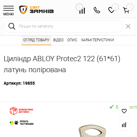
0
0
МЕНЮ
Інтернет магазин замків
ОГЛЯД ТОВАРУ
ВІДЕО
Каталог товарів ⭐
ОПИС
ХАРАКТЕРИСТИКИ
Серцевини (личинк
•
•
Циліндр ABLOY Protec2 122 (61*61)
латунь полірована
Артикул:
19855
В наявності