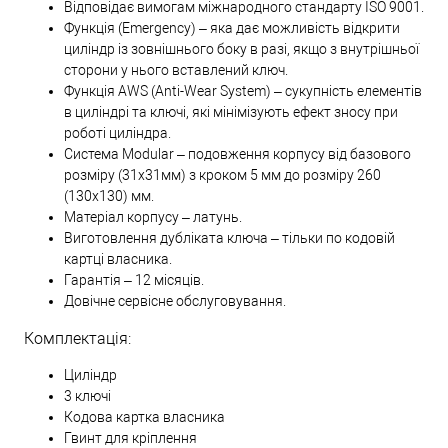
Відповідає вимогам міжнародного стандарту ISO 9001.
Функція (Emergency) – яка дає можливість відкрити
циліндр із зовнішнього боку в разі, якщо з внутрішньої
сторони у нього вставлений ключ.
Функція AWS (Anti-Wear System) – сукупність елементів
в циліндрі та ключі, які мінімізують ефект зносу при
роботі циліндра.
Система Modular – подовження корпусу від базового
розміру (31х31мм) з кроком 5 мм до розміру 260
(130х130) мм.
Матеріал корпусу – латунь.
Виготовлення дубліката ключа – тільки по кодовій
картці власника.
Гарантія – 12 місяців.
Довічне сервісне обслуговування.
Комплектація:
Циліндр
3 ключі
Кодова картка власника
Гвинт для кріплення