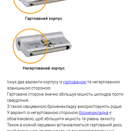
Існує два варіанти корпусу із
гартованою
та негартованою
зовнішньою стороною.
Гартована сторона значно збільшує міцність циліндра проти
свердління.
З такою серцевиною броненакладку використовують рідше.
У варіанті із негартованою стороною
броненакладка
є
обов'язковою, щоб збільшити міцність та рівень захисту.
Також в кожній серцевині встановлюється гартований диск,
який розміщується першим та не дає просвердлити інші