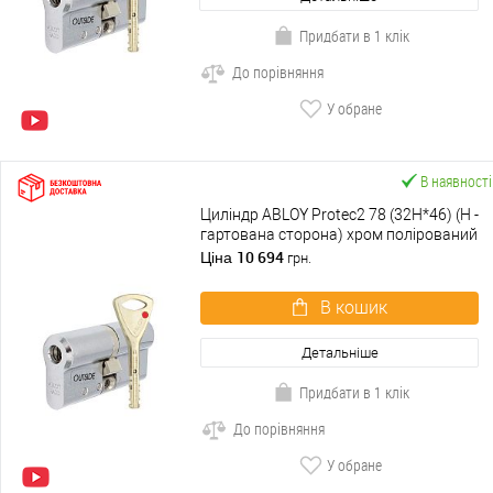
Придбати в 1 клік
До порівняння
У обране
В наявності
Циліндр ABLOY Protec2 78 (32H*46) (H -
гартована сторона) хром полірований
10 694
Ціна
грн.
В кошик
Детальніше
Придбати в 1 клік
До порівняння
У обране