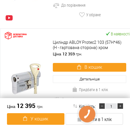
До порівняння
У обране
В наявності
Циліндр ABLOY Protec2 103 (57H*46)
(H - гартована сторона) хром
полірований
12 359
Ціна
грн.
В кошик
Детальніше
Придбати в 1 клік
До порівняння
12 395
Кількість:
Ціна
грн.
У обране
У кошик
Купити в 1 клік
В наявності