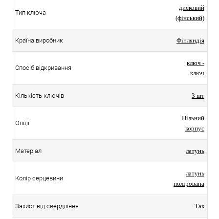
дисковий
Тип ключа
(фінський)
Країна виробник
Фінляндія
ключ -
Спосіб відкривання
ключ
Кількість ключів
3 шт
Цільний
Опції
корпус
Матеріал
латунь
латунь
Колір серцевини
полірована
Захист від свердління
Так