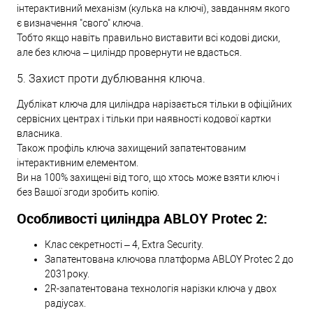
інтерактивний механізм (кулька на ключі), завданням якого
є визначення "свого" ключа.
Тобто якщо навіть правильно виставити всі кодові диски,
але без ключа – циліндр провернути не вдасться.
5. Захист проти дублювання ключа.
Дублікат ключа для циліндра нарізається тільки в офіційних
сервісних центрах і тільки при наявності кодової картки
власника.
Також профіль ключа захищений запатентованим
інтерактивним елементом.
Ви на 100% захищені від того, що хтось може взяти ключ і
без Вашої згоди зробить копію.
Особливості циліндра ABLOY Protec 2:
Клас секретності – 4, Extra Security.
Запатентована ключова платформа ABLOY Protec 2 до
2031року.
2R-запатентована технологія нарізки ключа у двох
радіусах.