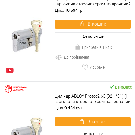
гартована сторона) хром полірований
10 694
Ціна
грн.
В кошик
Детальніше
Придбати в 1 клік
До порівняння
У обране
В наявності
Циліндр ABLOY Protec2 63 (32H*31) (H -
гартована сторона) хром полірований
9 454
Ціна
грн.
В кошик
Детальніше