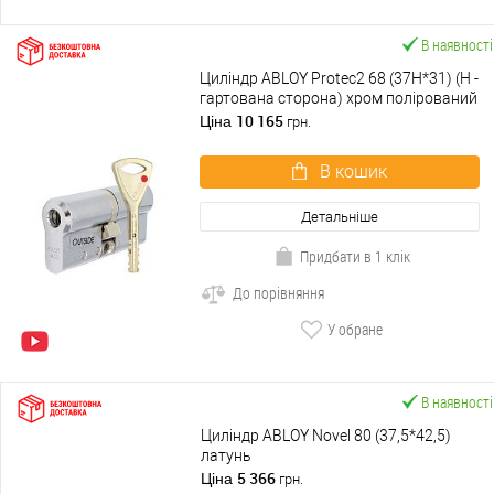
В наявності
Циліндр ABLOY Protec2 68 (37H*31) (H -
гартована сторона) хром полірований
10 165
Ціна
грн.
В кошик
Детальніше
Придбати в 1 клік
До порівняння
У обране
В наявності
Циліндр ABLOY Novel 80 (37,5*42,5)
латунь
5 366
Ціна
грн.