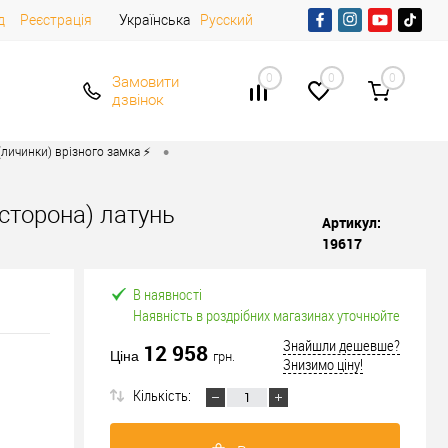
д
Реєстрація
Українська
Русский
0
0
0
Замовити
дзвінок
•
личинки) врізного замка ⚡️
 сторона) латунь
Артикул:
19617
В наявності
Наявність в роздрібних магазинах уточнюйте
Знайшли дешевше?
12 958
Ціна
грн.
Знизимо ціну!
Кількість: