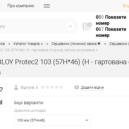
Про компанію
Вхі
0
5
0
Показати
номер
0
6
7
Показати
номер
•
•
•
ків
Каталог товарів ⭐
Серцевини (личинки) замка 🌟
Серцевини (
2 103 (57H*46) (H - гартована сторона) латунь полірована ⭐
LOY Protec2 103 (57H*46) (H - гартована
а
Відгуків: 0
Додати відгук
Інші варіанти:
Довжина циліндра:
103 мм (57Hx46)