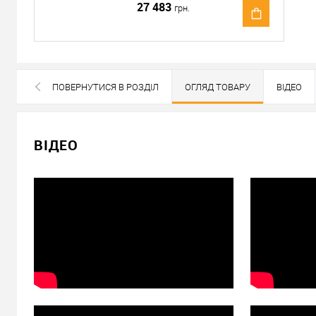
27 483
грн.
Доставка
Доставка серцевин від 4000 грн здійснюється безкошто
«Новою Поштою» по Україні
ПОВЕРНУТИСЯ В РОЗДІЛ
ОГЛЯД ТОВАРУ
ВІДЕО
Самовивіз
ВСІ БРЕНДИ ДАНОЇ КАТЕГОРІЇ
Мінімальна сума замовлення 400 грн
ВІДЕО
Доставка накладеним платежем від 400 грн
Відправити посилання другу