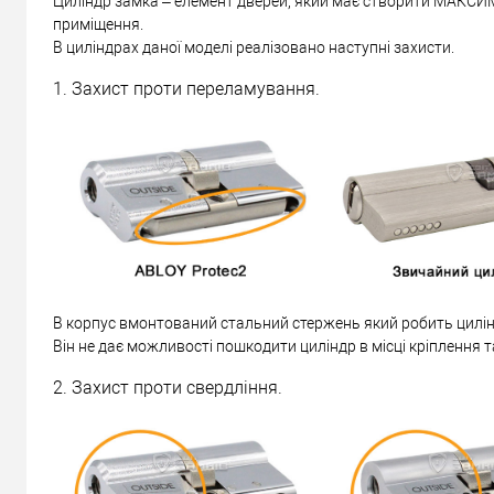
Циліндр замка – елемент дверей, який має створити МАКСИ
приміщення.
В циліндрах даної моделі реалізовано наступні захисти.
1. Захист проти переламування.
В корпус вмонтований стальний стержень який робить цилін
Він не дає можливості пошкодити циліндр в місці кріплення т
2. Захист проти свердління.