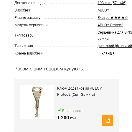
Довжина циліндра
103 мм (57Hx46)
Виробник
ABLOY
Рівень захисту
Екстра ★★★★☆
Модель серцевини
ABLOY Protec2
Серцевина для ВР
Тип товару
замка
Тип ключа
дисковий (фінський
Країна виробник
Фінляндія
Разом з цим товаром купують:
Ключ додатковий ABLOY
Protec2 (Світ Замків)
В наявності
1 200
грн.