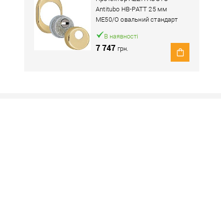
Antitubo HB-PATT 25 мм
ME50/O овальний стандарт
латунь полірована
В наявності
7 747
грн.
Наявність в роздрібних магазинах уточн
Знайшли деше
Знизимо 
Купити в 1 клік
ей товар. Деталі запитуйте у менеджера.