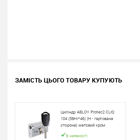
В наявності
ЗАМІСТЬ ЦЬОГО ТОВАРУ КУПУЮТЬ
12 958
Ціна
грн.
Кількість:
Циліндр ABLOY Protec2 CLIQ
У кошик
104 (58Hi*46) (H - гартована
сторона) матовий хром
Можемо встановити ц
В наявності