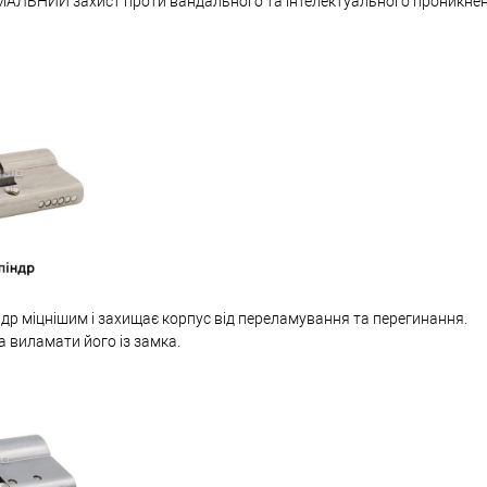
МАЛЬНИЙ захист проти вандального та інтелектуального проникне
др міцнішим і захищає корпус від переламування та перегинання.
а виламати його із замка.