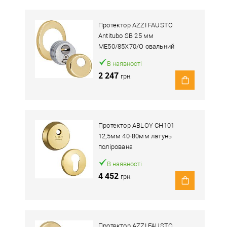
Протектор AZZI FAUSTO
Antitubo SB 25 мм
ME50/85X70/O овальний
широкий латунь полірована
В наявності
2 247
грн.
Протектор ABLOY CH101
12,5мм 40-80мм латунь
полірована
В наявності
4 452
грн.
Протектор AZZI FAUSTO