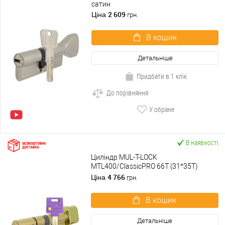
сатин
2 609
Ціна
грн.
В кошик
Детальніше
Придбати в 1 клік
До порівняння
У обране
В наявності
Циліндр MUL-T-LOCK
MTL400/ClassicPRO 66T (31*35T)
латунь
4 766
Ціна
грн.
В кошик
Детальніше