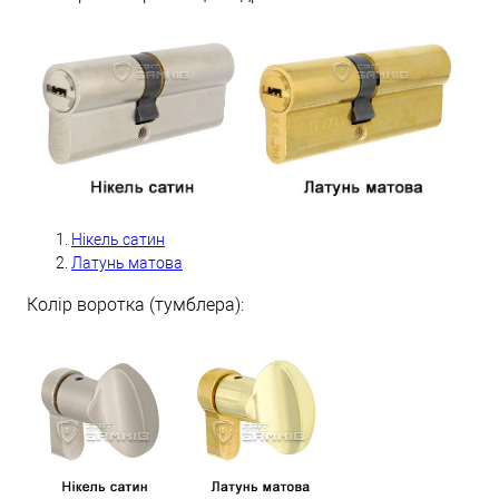
Н
ікель сатин
Латунь матова
Колір воротка (тумблера):