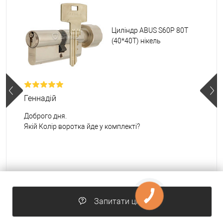
Циліндр ABUS S60P 80T
(40*40T) нікель
Геннадій
Доброго дня.
Якій Колір воротка йде у комплекті?
2 березня 2025
Запитати ціну
Найпопулярніші товари