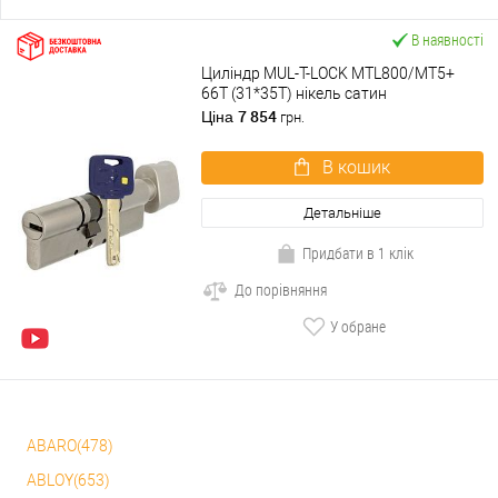
В наявності
Циліндр MUL-T-LOCK MTL800/MT5+
66T (31*35T) нікель сатин
7 854
Ціна
грн.
В кошик
Детальніше
Придбати в 1 клік
До порівняння
У обране
ABARO(478)
ABLOY(653)