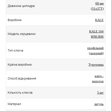
68 мм
Довжина циліндра
(31x37T)
Виробник
KALE
KALE 164
Модель серцевини
BNE/BM
профільний
Тип ключа
(лазерний)
Країна виробник
Туреччина
ключ -
Спосіб відкривання
вороток
Кількість ключів
5 шт
Матеріал
латунь