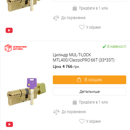
Придбати в 1 клік
До порівняння
У обране
В наявності
Циліндр MUL-T-LOCK
MTL400/ClassicPRO 66T (33*33T)
латунь
4 766
Ціна
грн.
В кошик
Детальніше
Придбати в 1 клік
До порівняння
У обране