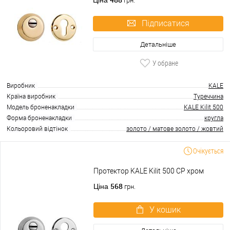
Ціна
грн.
Підписатися
Детальніше
У обране
Виробник
KALE
Країна виробник
Туреччина
Модель броненакладки
KALE Kilit 500
Форма броненакладки
кругла
Кольоровий відтінок
золото / матове золото / жовтий
Очікується
Протектор KALE Kilit 500 CP хром
568
Ціна
грн.
У кошик