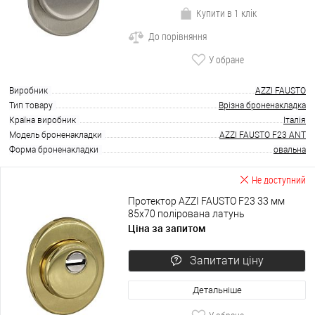
Купити в 1 клік
До порівняння
У обране
Виробник
AZZI FAUSTO
Тип товару
Врізна броненакладка
Країна виробник
Італія
Модель броненакладки
AZZI FAUSTO F23 ANT
Форма броненакладки
овальна
Не доступний
Протектор AZZI FAUSTO F23 33 мм
85x70 полірована латунь
Ціна за запитом
Запитати ціну
Детальніше