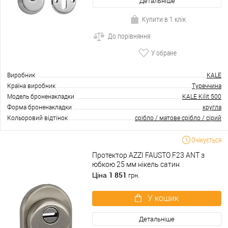
Детальніше
Купити в 1 клік
До порівняння
У обране
Виробник
KALE
Країна виробник
Туреччина
Модель броненакладки
KALE Kilit 500
Форма броненакладки
кругла
Кольоровий відтінок
срібло / матове срібло / сірий
Очікується
Протектор AZZI FAUSTO F23 ANT з
юбкою 25 мм нікель сатин
1 851
Ціна
грн.
У кошик
Детальніше