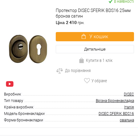
В наявності
Протектор DISEC SFERIK BDS16 25мм
бронза сатин
2 410
Ціна
грн.
У кошик
Детальніше
Купити в 1 клік
До порівняння
У обране
Виробник
DISEC
Тип товару
Врізна броненакладка
Країна виробник
Італія
Модель броненакладки
DISEC SFERIK BDS16
Форма броненакладки
овальна