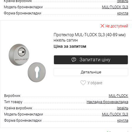
Країна виробник
Ізраїль
Модель броненакладки
MUL-T-LOCK SL3
Форма броненакладки
кругла
Не доступний
Протектор MUL-T-LOCK SL3 (40-89 мм)
нікель сатин
Ціна за запитом
Запитати ціну
Детальніше
У обране
Виробник
MUL-T-LOCK
Тип товару
Накладна броненакладка
Країна виробник
Ізраїль
Модель броненакладки
MUL-T-LOCK SL3
Форма броненакладки
кругла