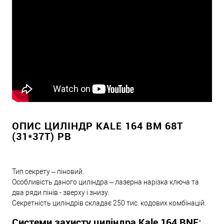
ОПИС ЦИЛІНДР KALE 164 BM 68T
(31*37T) PB
Тип секрету – піновий.
Особливість даного циліндра – лазерна нарізка ключа та
два ряди пінів - зверху і знизу.
Секретність циліндрів складає 250 тис. кодових комбінацій.
Системи захисту циліндра Kale 164 BNE: