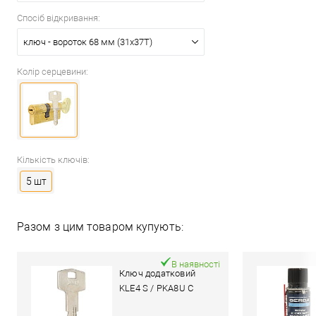
Спосіб відкривання:
ключ - вороток 68 мм (31x37T)
Колір серцевини:
Кількість ключів:
5 шт
Разом з цим товаром купують:
В наявності
Ключ додатковий
KLE4 S / PKA8U C