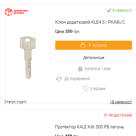
В наявності
Ключ додатковий KLE4 S / PKA8U C
200
Ціна
грн.
У кошик
Детальніше
Купити в 1 клік
До порівняння
У обране
Статус (гурт)
1В наявності
Не доступний
Протектор KALE Kilit 500 PB латунь
488