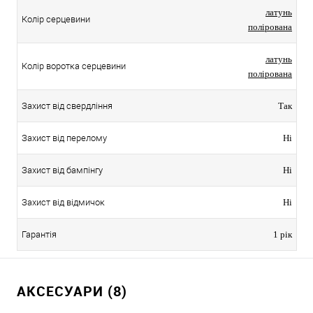
латунь
Колір серцевини
полірована
латунь
Колір воротка серцевини
полірована
Захист від свердління
Так
Захист від перелому
Ні
Захист від бампінгу
Ні
Захист від відмичок
Ні
Гарантія
1 рік
АКСЕСУАРИ (8)