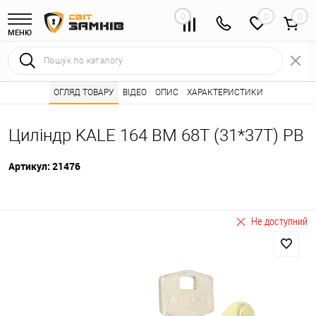
0
0
МЕНЮ
Інтернет магазин замків
ОГЛЯД ТОВАРУ
ВІДЕО
Каталог товарів ⭐
ОПИС
ХАРАКТЕРИСТИКИ
Серцевини (личинк
•
•
Циліндр KALE 164 BM 68T (31*37T) PB
Артикул:
21476
Не доступний