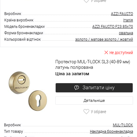
У обране
Виробник
AZZI FAUSTO
Країна виробник
Італія
Модель броненакладки
AZZI FAUSTO F23 85x70
Форма броненакладки
овальна
Кольоровий відтінок
золото / матове золото / жовтий
Не доступний
Протектор MUL-T-LOCK SL3 (40-89 мм)
латунь полірована
Ціна за запитом
Запитати ціну
Детальніше
У обране
Виробник
MUL-T-LOCK
Тип товару
Накладна броненакладка