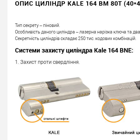
ОПИС ЦИЛІНДР KALE 164 BM 80T (40*4
Тип секрету – піновий.
Особливість даного циліндра – лазерна нарізка ключа та два р
Секретність циліндрів складає 250 тис. кодових комбінацій.
Системи захисту циліндра Kale 164 BNE:
1. Захист проти свердління.