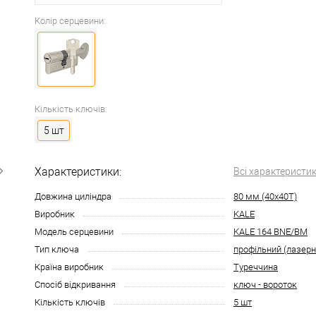
Колір серцевини:
Кількість ключів:
5 шт
Характеристики:
Всі характеристи
Довжина циліндра
80 мм (40x40T)
Виробник
KALE
Модель серцевини
KALE 164 BNE/BM
Тип ключа
профільний (лазерн
Країна виробник
Туреччина
Спосіб відкривання
ключ - вороток
Кількість ключів
5 шт