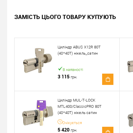
Не доступний
ЗАМІСТЬ ЦЬОГО ТОВАРУ КУПУЮТЬ
Ціна за запитом
Запитати ціну
Циліндр ABUS X12R 80T
Можемо встановити ц
(40*40T) нікель_сатин
Доставка
В наявності
3 115
грн.
«Новою Поштою» по Україні
Самовивіз
Мінімальна сума замовлення 400 грн
Циліндр MUL-T-LOCK
MTL400/ClassicPRO 80T
Доставка накладеним платежем від 400 грн
(40*40T) нікель сатин
Очікується
5 420
грн.
Відправити посилання другу