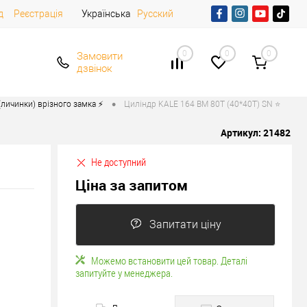
д
Реєстрація
Українська
Русский
0
0
0
Замовити
дзвінок
•
личинки) врізного замка ⚡️
Циліндр KALE 164 BM 80T (40*40T) SN ⭐
Артикул:
21482
Не доступний
Ціна за запитом
Запитати ціну
Можемо встановити цей товар. Деталі
запитуйте у менеджера.