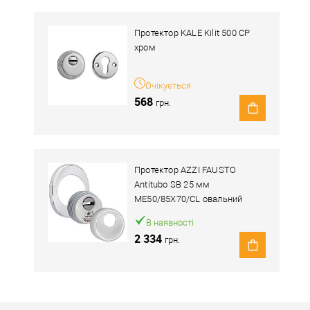
Протектор KALE Kilit 500 CP
хром
Очікується
568
грн.
Протектор AZZI FAUSTO
Antitubo SB 25 мм
ME50/85X70/CL овальний
широкий хром полірований
В наявності
2 334
грн.