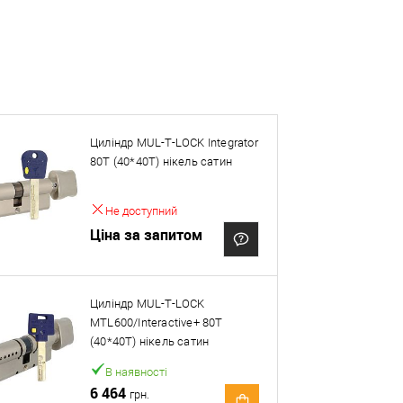
Циліндр MUL-T-LOCK Integrator
ей товар. Деталі запитуйте у менеджера.
80T (40*40T) нікель сатин
Оплата
Не доступний
Ціна за запитом
Циліндр MUL-T-LOCK
MTL600/Interactive+ 80T
(40*40T) нікель сатин
В наявності
6 464
грн.