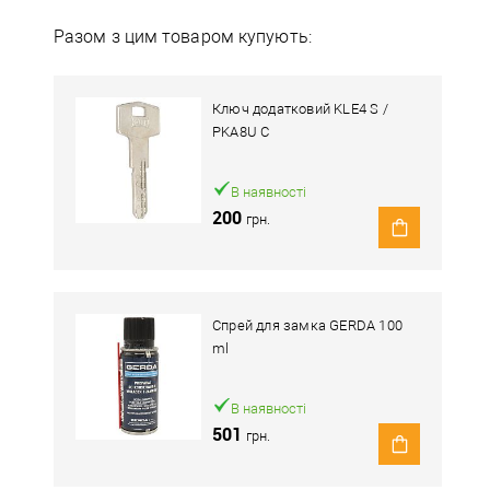
Разом з цим товаром купують:
Ключ додатковий KLE4 S /
PKA8U C
В наявності
200
грн.
Спрей для замка GERDA 100
ml
В наявності
501
грн.