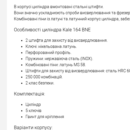
В корпусі циліндра вмонтовані стальні штифти.
Вони значно ускладнюють спроби висверлювання та фрезер
Комбіновані піни із латуні та латунний корпус циліндра, забе
Особливості циліндра Kale 164 BNE
2 штифта для захисту від висвердлювання.
Ключі: нікельована латунь.
Перфорований профіль.
Пружини: нержавіюча сталь (INOX).
Комбіновані піни: латунь MS 58.
Штифти для захисту від висвердлювання: сталь HRC 6
250 000 комбінацій.
2 клас безпеки.
Комплектація:
Циліндр
5 ключів
Гвинт для кріплення
Варіанти корпусу: