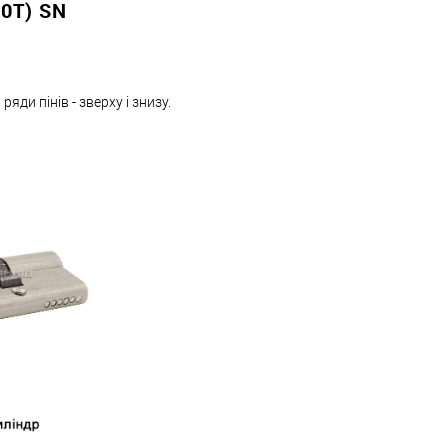
0T) SN
яди пінів - зверху і знизу.