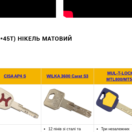
5*45T) НІКЕЛЬ МАТОВИЙ
MUL-T-LOC
CISA AP4 S
WILKA 3600 Carat S3
MTL800/MT5
12 пінів зі сталі та
Три незалежних