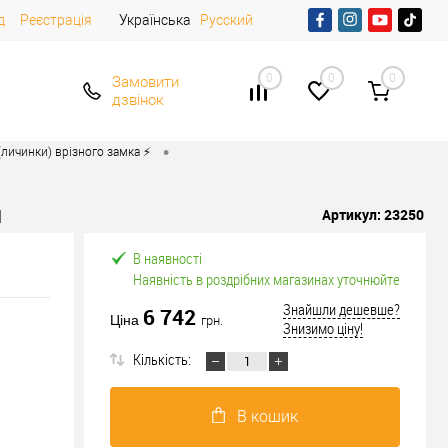
д
Реєстрація
Українська
Русский
0
0
0
Замовити
дзвінок
•
личинки) врізного замка ⚡️
й
Артикул:
23250
В наявності
Наявність в роздрібних магазинах уточнюйте
Знайшли дешевше?
6 742
Ціна
грн.
Знизимо ціну!
Кількість:
В кошик