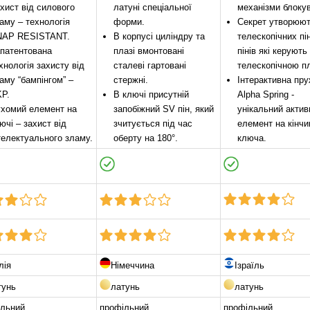
хист від силового
латуні спеціальної
механізми блоку
аму – технологія
форми.
Секрет утворюют
NAP RESISTANT.
В корпусі циліндру та
телескопічних пін
патентована
плазі вмонтовані
пінів які керують
хнологія захисту від
сталеві гартовані
телескопічною п
аму “бампінгом” –
стержні.
Інтерактивна пр
P.
В ключі присутній
Alpha Spring -
хомий елемент на
запобіжний SV пін, який
унікальний актив
ючі – захист від
зчитується під час
елемент на кінчи
телектуального зламу.
оберту на 180°.
ключа.
лія
Німеччина
Ізраїль
тунь
латунь
латунь
ільний
профільний
профільний