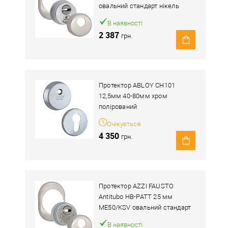
овальний стандарт нікель
матовий
В наявності
2 387
грн.
Протектор ABLOY CH101
12,5мм 40-80мм хром
полірований
Очікується
4 350
грн.
Протектор AZZI FAUSTO
Antitubo HB-PATT 25 мм
ME50/KSV овальний стандарт
нікель матовий
В наявності