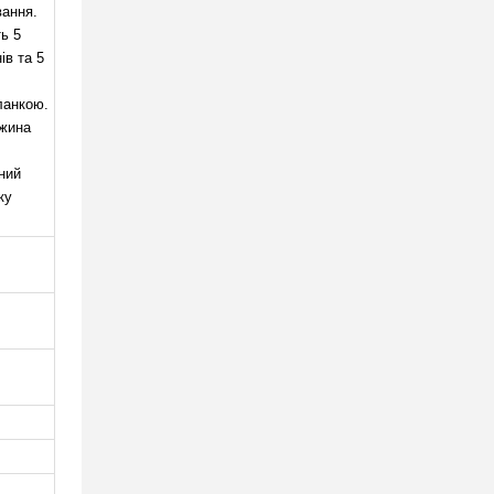
вання.
ь 5
ів та 5
ланкою.
ужина
ний
ку