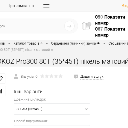
Про компанію
Вхі
0
5
0
Показати
номер
0
6
7
Показати
номер
•
•
•
ків
Каталог товарів ⭐
Серцевини (личинки) замка 🌟
Серцевини (
0 80T (35*45T) нікель матовий ⭐
KOZ Pro300 80T (35*45T) нікель матови
Відгуків: 0
Додати відгук
Інші варіанти:
Довжина циліндра:
80 мм (35x45T)
Спосіб відкривання: