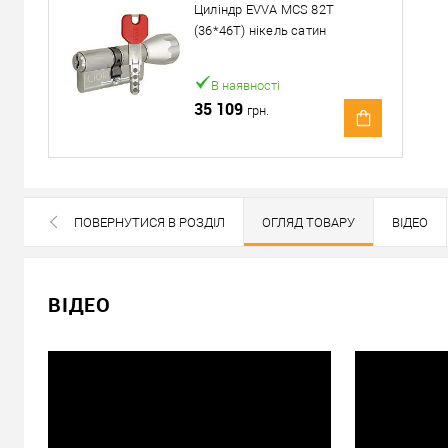
Доставка серцевин від 4000 грн здійснюється безкошто
Циліндр EVVA MCS 82T
(36*46T) нікель сатин
«Новою Поштою» по Україні
Самовивіз
В наявності
Мінімальна сума замовлення 400 грн
35 109
грн.
Доставка накладеним платежем від 400 грн
Відправити посилання другу
ПОВЕРНУТИСЯ В РОЗДІЛ
ОГЛЯД ТОВАРУ
ВІДЕО
ВСІ БРЕНДИ ДАНОЇ КАТЕГОРІЇ
ВІДЕО