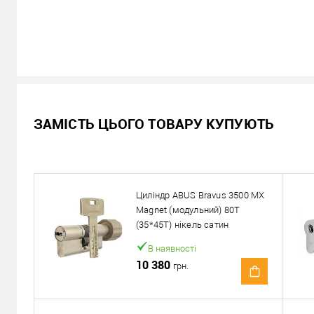
В наявності
ЗАМІСТЬ ЦЬОГО ТОВАРУ КУПУЮТЬ
6 742
Ціна
грн.
Кількість:
Циліндр ABUS Bravus 3500 MX
У кошик
Magnet (модульний) 80T
(35*45T) нікель сатин
Можемо встановити ц
В наявності
10 380
грн.
Доставка