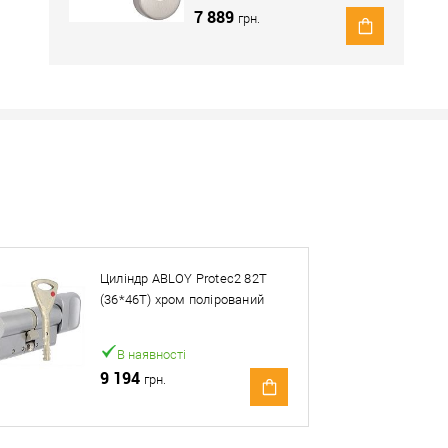
7 889
грн.
Наявність в роздрібних магазинах уточн
Знайшли деше
Знизимо 
Циліндр ABLOY Protec2 82T
Купити в 1 клік
(36*46T) хром полірований
ей товар. Деталі запитуйте у менеджера.
В наявності
9 194
грн.
Оплата