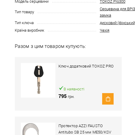
Модель серцевини
TOKOZ Pro300
Серцевина для ВР
Тип товару
замка
Тип ключа
дисковий (фінський
Країна виробник
Чехія
Разом з цим товаром купують:
Ключ додатковий TOKOZ PRO
В наявності
795
грн.
Протектор AZZI FAUSTO
Antitubo SB 25 мм ME50/KSV