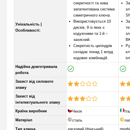
секретності та нова
За
запатентована система
зл
симетричного ключа.
S
Використовується 10
За
Унікальність |
дисків, 9 із яких є
те
Особливості:
кодуючими та 1-й –
зл
захисний.
BK
Секретність циліндрів
Ру
складає понад 1 млрд
кл
кодових комбінацій.
ін
Надійна довготривала
робота
Захист від силового
зламу
Захист від
інтелектуального зламу
Країна виробник
Чехія
Іта
Матеріал
сталь
ла
Тип ключа
дисковий (фінський)
проф