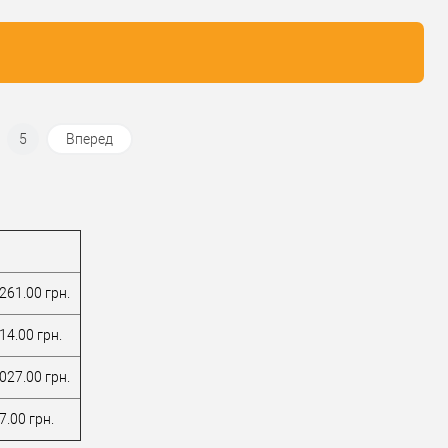
дверей
/
для
дверей
/
для
металевих дверей
металевих дверей
/
для дерев'яних
/
для дерев'яних
дверей
/
для
дверей
/
для
металопластикових
металопластикових
дверей
/
для
дверей
/
для
ал дверей
скляних дверей
Матеріал дверей
скляних дверей
5
Вперед
 виробник
Італія
Країна виробник
Італія
 (гурт)
2Очікується
Статус (гурт)
2Очікується
261.00 грн.
14.00 грн.
027.00 грн.
7.00 грн.