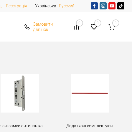
д
Реєстрація
Українська
Русский
0
0
0
Замовити
дзвінок
різні замки антипаніка
Додаткові комплектуючі