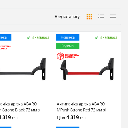
Вид каталогу:
В наявності
В наявності
инка
Новинка
Радимо
аніка врізна ABARO
Антипаніка врізна ABARO
 Strong Black 72 мм зі
МPush Strong Red 72 мм зі
ою 1000 мм чорна
4 319
штангою 1000 мм червона
4 319
Ціна
грн.
грн.