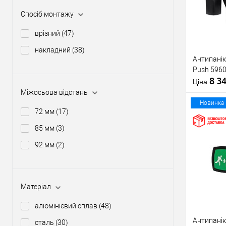
У о
Спосіб монтажу
врізний
(47)
Виробник
накладний
(38)
Антипанік
Тип товару
Push 5960
8 3
Матеріал д
Ціна
Країна вир
Міжосьова відстань
Статус (гур
Новинка
72 мм
(17)
85 мм
(3)
92 мм
(2)
Купити
У о
Матеріал
Виробник
алюмінієвий сплав
(48)
Антипанік
сталь
(30)
Тип товару