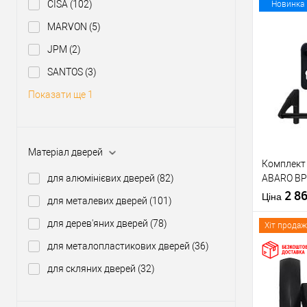
CISA
(102)
Новинка
MARVON
(5)
JPM
(2)
Купити
SANTOS
(3)
Показати ще 1
У о
Виробник
Матеріал дверей
Комплект 
Тип товару
для алюмінієвих дверей
(82)
ABARO BP
1000 мм ч
2 8
Матеріал д
Ціна
для металевих дверей
(101)
ручкою
Країна вир
для дерев'яних дверей
(78)
Міжосьова
Хіт продаж
відстань
для металопластикових дверей
(36)
для скляних дверей
(32)
Купити