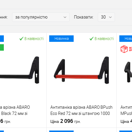
ння:
Показати:
В наявності
В наявності
Новинка
Нов
а врізна ABARO
Антипаніка врізна ABARO BPush
Антип
 Black 72 мм зі
Eco Red 72 мм зі штангою 1000
МPush
1000 мм чорна
96
мм червона
2 096
штанг
Ціна
Ціна
грн.
грн.