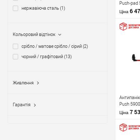
Push-pad 
нержавіюча сталь
(1)
язичком
6 4
Ціна
Кольоровий відтінок
срібло / матове срібло / сірий
(2)
Матеріал д
Купити
чорний / графітовий
(13)
Країна вир
Статус (гур
У о
Живлення
Виробник
12V DC
(2)
Антипанік
12-24V DC, 12-20V AC
(5)
Push 5900
Гарантія
Тип товару
штангою 
7 5
1 рік
(10)
Ціна
2 роки
(79)
3 роки
(1)