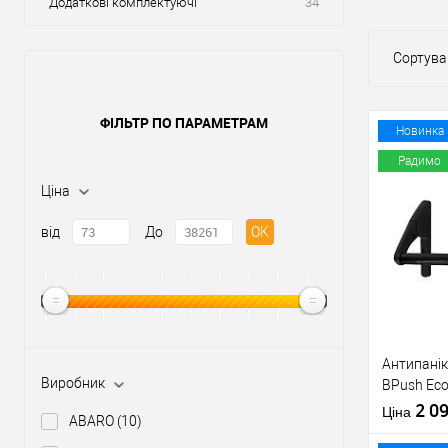
Додаткові комплектуючі
34
Сортува
ФІЛЬТР ПО ПАРАМЕТРАМ
Новинка
Радимо
Ціна
від
До
OK
Антипанік
Виробник
BPush Eco
штангою 
2 0
Ціна
ABARO
(10)