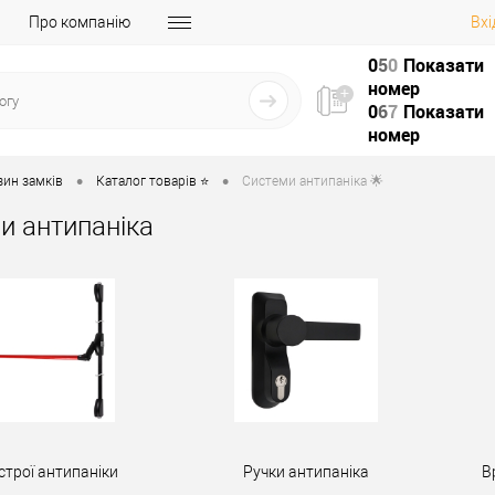
Про компанію
Вхі
0
5
0
Показати
номер
0
6
7
Показати
номер
•
•
зин замків
Каталог товарів ⭐
Системи антипаніка 🌟
и антипаніка
строї антипаніки
Ручки антипаніка
В