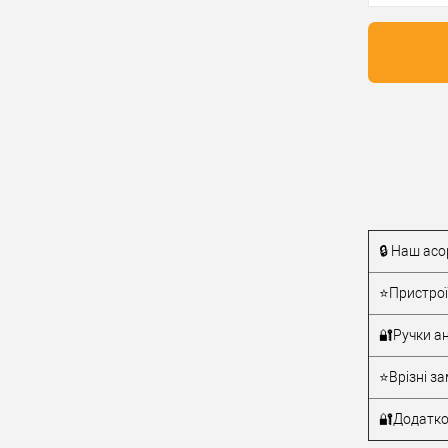
червона
Купити
Матеріал д
Країна вир
У о
Статус (гур
Виробник
🔒 Наш асо
Тип товару
⭐Пристрої
🔐Ручки ан
⭐Врізні за
🔐Додатко