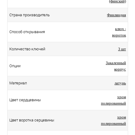
(финский)
Страна производитель
Финляндия
ключ -
Способ открывания
вороток
Количество ключей
3 шт
Закаленный
Опции
корпус
Материал
латунь
хром
Цвет сердцевины
полированный
хром
Цвет воротка серцевины
полированный