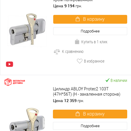
9 194
Цена
грн.
В корзину
Подробнее
Купить в 1 клик
К сравнению
В избранное
В наличии
Цилиндр ABLOY Protec2 103T
(47H*56T) (H - закаленная сторона)
хром полированный
12 359
Цена
грн.
В корзину
Подробнее