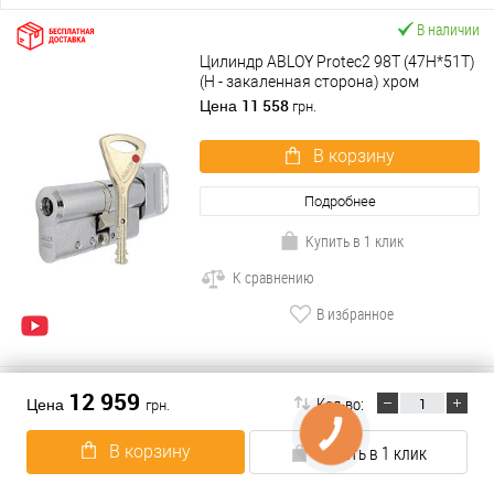
В наличии
Цилиндр ABLOY Protec2 98T (47H*51T)
(H - закаленная сторона) хром
полированный
11 558
Цена
грн.
В корзину
Подробнее
Купить в 1 клик
К сравнению
В избранное
12 959
Кол-во:
Цена
грн.
ABARO(478)
В корзину
Купить в 1 клик
ABLOY(653)