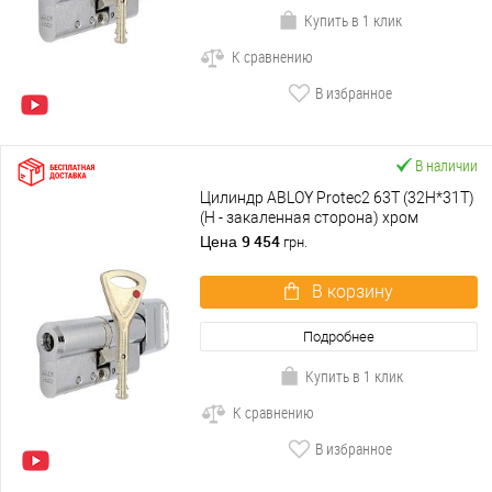
Купить в 1 клик
К сравнению
В избранное
В наличии
Цилиндр ABLOY Protec2 63T (32H*31T)
(H - закаленная сторона) хром
полированный
9 454
Цена
грн.
В корзину
Подробнее
Купить в 1 клик
К сравнению
В избранное