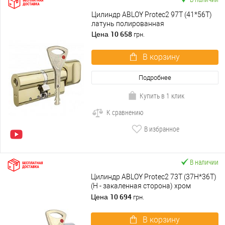
Цилиндр ABLOY Protec2 97T (41*56T)
латунь полированная
10 658
Цена
грн.
В корзину
Подробнее
Купить в 1 клик
К сравнению
В избранное
В наличии
Цилиндр ABLOY Protec2 73T (37H*36T)
(H - закаленная сторона) хром
полированный
10 694
Цена
грн.
В корзину