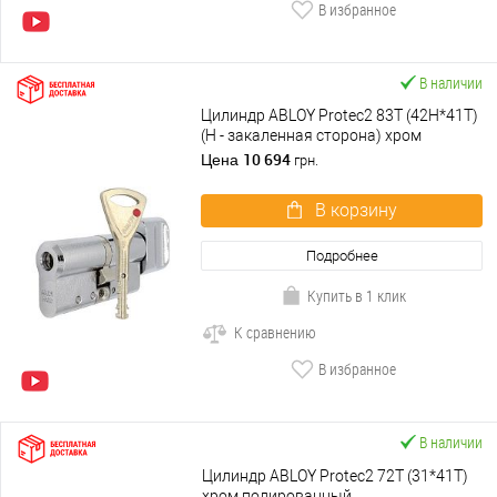
В избранное
В наличии
Цилиндр ABLOY Protec2 83T (42H*41T)
(H - закаленная сторона) хром
полированный
10 694
Цена
грн.
В корзину
Подробнее
Купить в 1 клик
К сравнению
В избранное
В наличии
Цилиндр ABLOY Protec2 72T (31*41T)
хром полированный