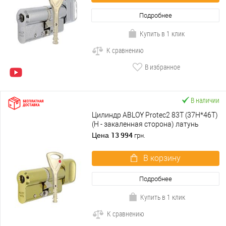
Подробнее
Купить в 1 клик
К сравнению
В избранное
В наличии
Цилиндр ABLOY Protec2 83T (37H*46T)
(H - закаленная сторона) латунь
полированная
13 994
Цена
грн.
В корзину
Подробнее
Купить в 1 клик
К сравнению