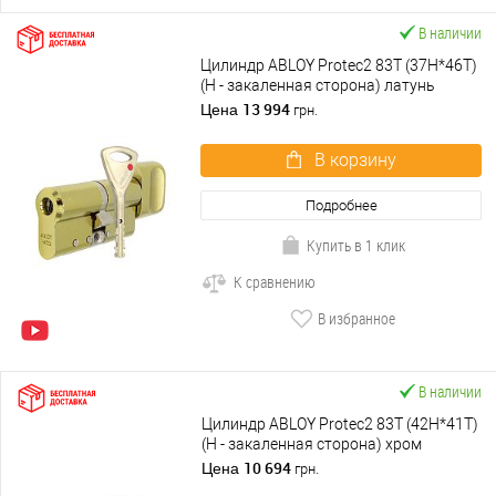
В наличии
Цилиндр ABLOY Protec2 83T (37H*46T)
(H - закаленная сторона) латунь
полированная
13 994
Цена
грн.
В корзину
Подробнее
Купить в 1 клик
К сравнению
В избранное
В наличии
Цилиндр ABLOY Protec2 83T (42H*41T)
(H - закаленная сторона) хром
полированный
10 694
Цена
грн.