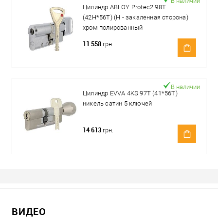
В наличии
Цилиндр ABLOY Protec2 98T
(42H*56T) (H - закаленная сторона)
хром полированный
11 558
грн.
В наличии
Цилиндр EVVA 4KS 97T (41*56T)
никель сатин 5 ключей
14 613
грн.
ВИДЕО