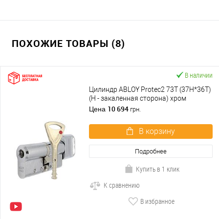
ПОХОЖИЕ ТОВАРЫ (8)
В наличии
Цилиндр ABLOY Protec2 73T (37H*36T)
(H - закаленная сторона) хром
полированный
10 694
Цена
грн.
В корзину
Подробнее
Купить в 1 клик
К сравнению
В избранное