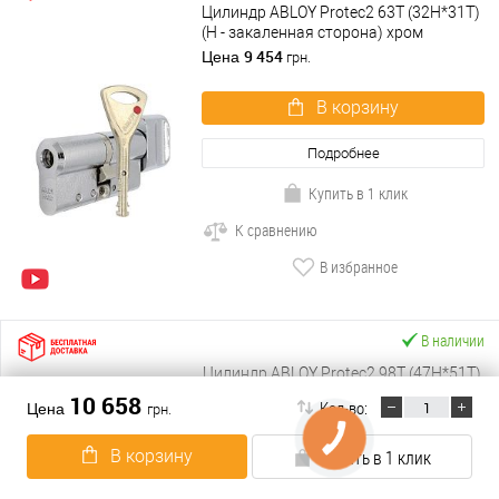
Цилиндр ABLOY Protec2 63T (32H*31T)
(H - закаленная сторона) хром
полированный
9 454
Цена
грн.
В корзину
Подробнее
Купить в 1 клик
К сравнению
В избранное
В наличии
Цилиндр ABLOY Protec2 98T (47H*51T)
(H - закаленная сторона) хром
10 658
Кол-во:
Цена
грн.
полированный
11 558
Цена
грн.
В корзину
Купить в 1 клик
В корзину