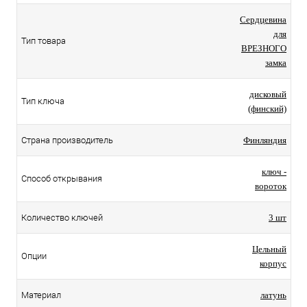
Сердцевина
для
Тип товара
ВРЕЗНОГО
замка
дисковый
Тип ключа
(финский)
Страна производитель
Финляндия
ключ -
Способ открывания
вороток
Количество ключей
3 шт
Цельный
Опции
корпус
Материал
латунь