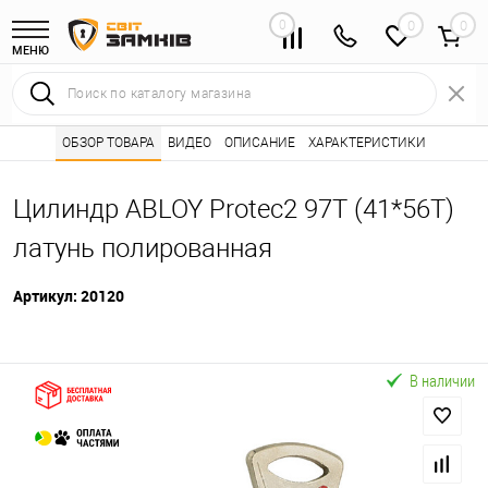
0
0
МЕНЮ
Интернет магазин замков
ОБЗОР ТОВАРА
ВИДЕО
ОПИСАНИЕ
Каталог товаров ⭐
ХАРАКТЕРИСТИКИ
Сердцевины (лич
•
•
Цилиндр ABLOY Protec2 97T (41*56T)
латунь полированная
Артикул:
20120
В наличии