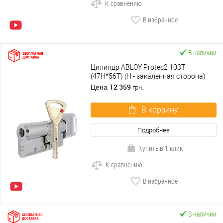
К сравнению
В избранное
В наличии
Цилиндр ABLOY Protec2 103T
(47H*56T) (H - закаленная сторона)
хром полированный
12 359
Цена
грн.
В корзину
Подробнее
Купить в 1 клик
К сравнению
В избранное
В наличии