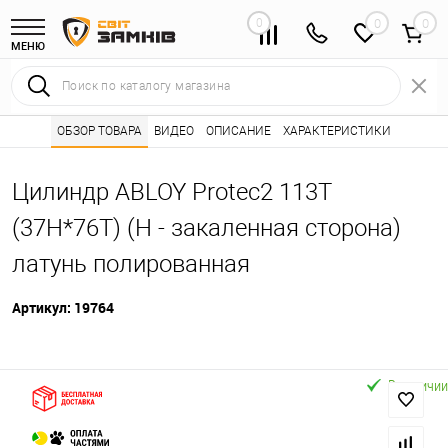
0
0
МЕНЮ
Интернет магазин замков
ОБЗОР ТОВАРА
ВИДЕО
ОПИСАНИЕ
Каталог товаров ⭐
ХАРАКТЕРИСТИКИ
Сердцевины (лич
•
•
Цилиндр ABLOY Protec2 113T
(37H*76Т) (H - закаленная сторона)
латунь полированная
Артикул:
19764
В наличии