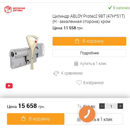
В наличии
Цилиндр ABLOY Protec2 98T (47H*51T)
(H - закаленная сторона) хром
полированный
11 558
Цена
грн.
В корзину
Подробнее
Купить в 1 клик
К сравнению
В избранное
15 658
Кол-во:
Цена
грн.
ABARO(478)
В корзину
Купить в 1 клик
ABLOY(653)