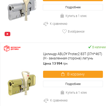
Подробнее
Купить в 1 клик
К сравнению
В избранное
В наличии
Цилиндр ABLOY Protec2 83T (37H*46T)
(H - закаленная сторона) латунь
полированная
13 994
Цена
грн.
В корзину
Подробнее
Купить в 1 клик
К сравнению