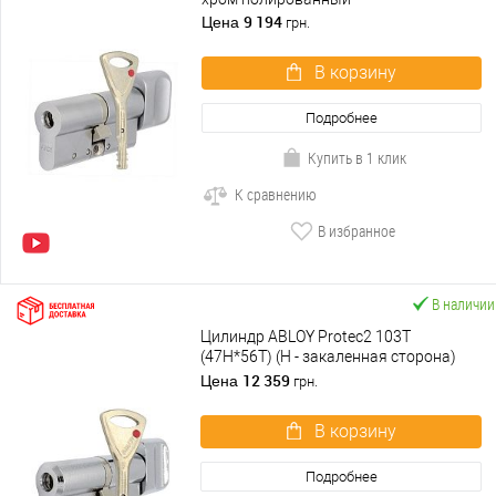
9 194
Цена
грн.
В корзину
Подробнее
Купить в 1 клик
К сравнению
В избранное
В наличии
Цилиндр ABLOY Protec2 103T
(47H*56T) (H - закаленная сторона)
хром полированный
12 359
Цена
грн.
В корзину
Подробнее