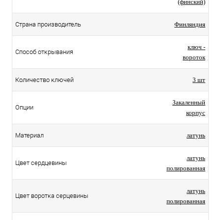
(финский)
Страна производитель
Финляндия
ключ -
Способ открывания
вороток
Количество ключей
3 шт
Закаленный
Опции
корпус
Материал
латунь
латунь
Цвет сердцевины
полированная
латунь
Цвет воротка серцевины
полированная