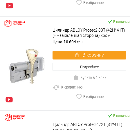
В избранное
В наличии
Цилиндр ABLOY Protec2 83T (42H*41T)
(H - закаленная сторона) хром
полированный
10 694
Цена
грн.
В корзину
Подробнее
Купить в 1 клик
К сравнению
В избранное
В наличии
Цилиндр ABLOY Protec2 72T (31*41T)
хром полированный