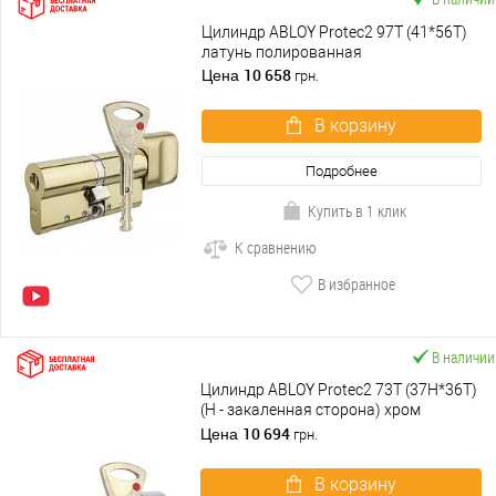
Цилиндр ABLOY Protec2 97T (41*56T)
латунь полированная
10 658
Цена
грн.
В корзину
Подробнее
Купить в 1 клик
К сравнению
В избранное
В наличии
Цилиндр ABLOY Protec2 73T (37H*36T)
(H - закаленная сторона) хром
полированный
10 694
Цена
грн.
В корзину