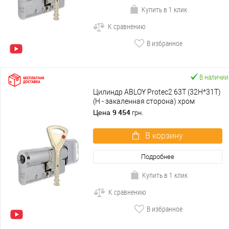
Купить в 1 клик
К сравнению
В избранное
В наличии
Цилиндр ABLOY Protec2 63T (32H*31T)
(H - закаленная сторона) хром
полированный
9 454
Цена
грн.
В корзину
Подробнее
Купить в 1 клик
К сравнению
В избранное