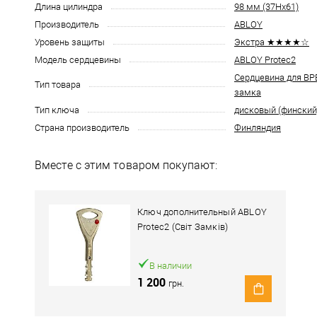
Длина цилиндра
98 мм (37Hx61)
Производитель
ABLOY
Уровень защиты
Экстра ★★★★☆
Модель сердцевины
ABLOY Protec2
Сердцевина для В
Тип товара
замка
Тип ключа
дисковый (финский
Страна производитель
Финляндия
Вместе с этим товаром покупают:
Ключ дополнительный ABLOY
Protec2 (Світ Замків)
В наличии
1 200
грн.