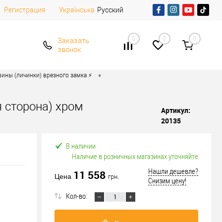
Регистрация
Русский
Українська
0
0
0
Заказать
звонок
•
ины (личинки) врезного замка ⚡️
я сторона) хром
Артикул:
20135
В наличии
Наличие в розничных магазинах уточняйте
Нашли дешевле?
11 558
Цена
грн.
Снизим цену!
Кол-во: