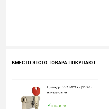
В наличии
ВМЕСТО ЭТОГО ТОВАРА ПОКУПАЮТ
11 558
Цена
грн.
Кол-во:
Цилиндр EVVA MCS 97 (36*61)
В корзину
никель сатин
Можем установить этот т
В наличии