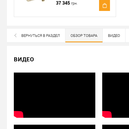
37 345
грн.
Доставка
Доставка сердцевин от 4000 грн осуществляется беспла
«Новой Почтой» по Украине
ВЕРНУТЬСЯ В РАЗДЕЛ
ОБЗОР ТОВАРА
ВИДЕО
Самовывоз
ВСЕ БРЕНДЫ ДАННОЙ КАТЕГОРИИ
Минимальная сумма заказа 400 грн
ВИДЕО
Доставка наложенным платежом от 400 грн
Отправить ссылку другу