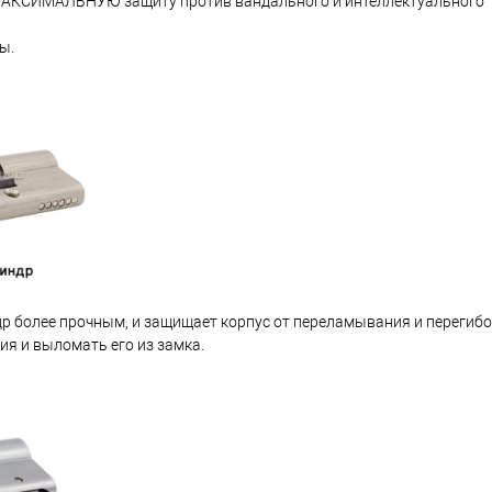
ь МАКСИМАЛЬНУЮ защиту против вандального и интеллектуального
ы.
др более прочным, и защищает корпус от переламывания и перегибо
ия и выломать его из замка.