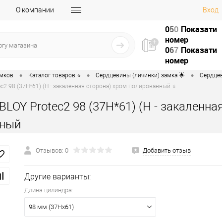
О компании
Вход
0
5
0
Показати
номер
0
6
7
Показати
номер
•
•
•
амков
Каталог товаров ⭐
Сердцевины (личинки) замка 🌟
Сердцев
c2 98 (37H*61) (H - закаленная сторона) хром полированный ⭐
LOY Protec2 98 (37H*61) (H - закаленна
нный
Отзывов: 0
Добавить отзыв
Другие варианты:
Длина цилиндра:
98 мм (37Hx61)