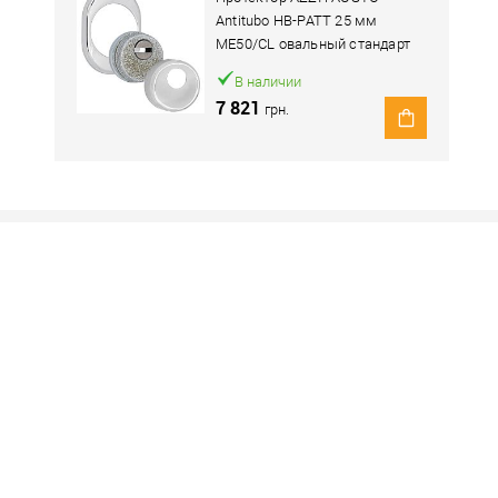
Antitubo HB-PATT 25 мм
ME50/CL овальный стандарт
хром полированный
В наличии
7 821
грн.
Наличие в розничных магазинах уточн
Нашли деше
Снизим ц
Купить в 1 клик
овар. Подробности спрашивайте у менеджера.