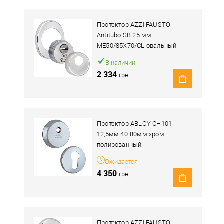
Протектор AZZI FAUSTO
Antitubo SB 25 мм
ME50/85X70/CL овальный
широкий хром полированный
В наличии
2 334
грн.
Протектор ABLOY CH101
12,5мм 40-80мм хром
полированный
Ожидается
4 350
грн.
Протектор AZZI FAUSTO