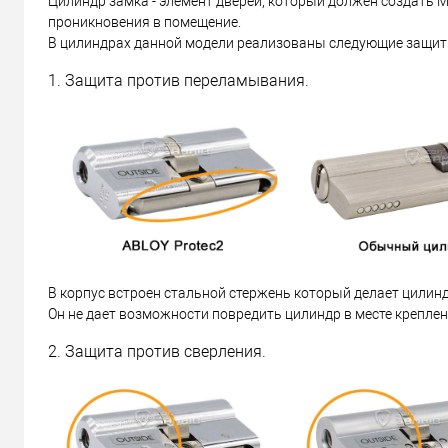
Цилиндр замка - элемент дверей, который должен создат
проникновения в помещение.
В цилиндрах данной модели реализованы следующие защит
1. Защита против переламывания.
В корпус встроен стальной стержень который делает цилин
Он не дает возможности повредить цилиндр в месте креплен
2. Защита против сверления.