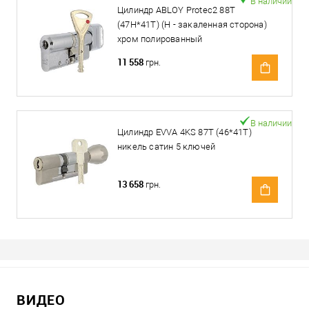
В наличии
Цилиндр ABLOY Protec2 88T
(47H*41T) (H - закаленная сторона)
хром полированный
11 558
грн.
В наличии
Цилиндр EVVA 4KS 87T (46*41T)
никель сатин 5 ключей
13 658
грн.
ВИДЕО