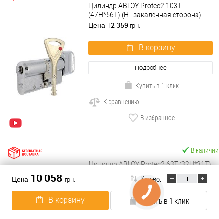
Цилиндр ABLOY Protec2 103T
(47H*56T) (H - закаленная сторона)
хром полированный
12 359
Цена
грн.
В корзину
Подробнее
Купить в 1 клик
К сравнению
В избранное
В наличии
Цилиндр ABLOY Protec2 63T (32H*31T)
(H - закаленная сторона) хром
10 058
Кол-во:
Цена
грн.
полированный
9 454
Цена
грн.
В корзину
Купить в 1 клик
В корзину