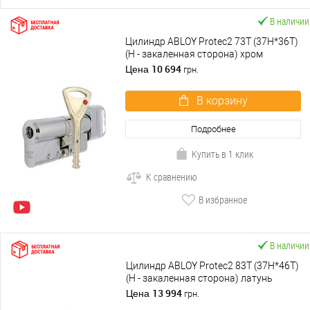
В наличии
Цилиндр ABLOY Protec2 73T (37H*36T)
(H - закаленная сторона) хром
полированный
10 694
Цена
грн.
В корзину
Подробнее
Купить в 1 клик
К сравнению
В избранное
В наличии
Цилиндр ABLOY Protec2 83T (37H*46T)
(H - закаленная сторона) латунь
полированная
13 994
Цена
грн.