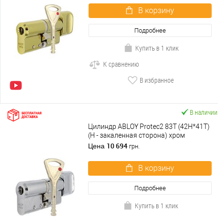
В корзину
Подробнее
Купить в 1 клик
К сравнению
В избранное
В наличии
Цилиндр ABLOY Protec2 83T (42H*41T)
(H - закаленная сторона) хром
полированный
10 694
Цена
грн.
В корзину
Подробнее
Купить в 1 клик