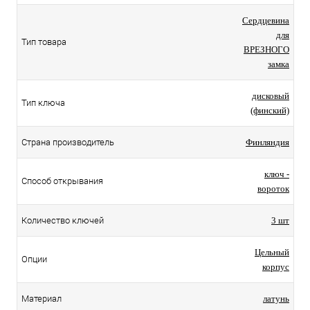
Сердцевина
для
Тип товара
ВРЕЗНОГО
замка
дисковый
Тип ключа
(финский)
Страна производитель
Финляндия
ключ -
Способ открывания
вороток
Количество ключей
3 шт
Цельный
Опции
корпус
Материал
латунь