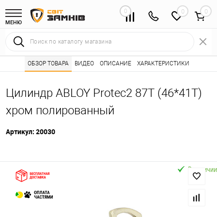
0
0
МЕНЮ
Интернет магазин замков
ОБЗОР ТОВАРА
ВИДЕО
ОПИСАНИЕ
Каталог товаров ⭐
ХАРАКТЕРИСТИКИ
Сердцевины (лич
•
•
Цилиндр ABLOY Protec2 87T (46*41T)
хром полированный
Артикул:
20030
В наличии