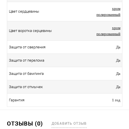
хром
Цвет сердцевины
полированный
хром
Цвет воротка серцевины
полированный
Защита от сверления
Да
Защита от перелома
Да
Защита от бампинга
Да
Защита от отмычек
Да
Гарантия
1 год
ОТЗЫВЫ (0)
ДОБАВИТЬ ОТЗЫВ