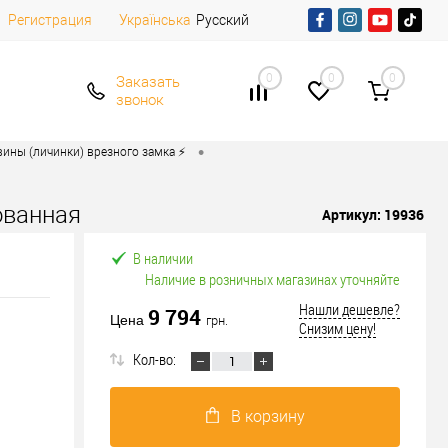
Регистрация
Русский
Українська
0
0
0
Заказать
звонок
•
ины (личинки) врезного замка ⚡️
ованная
Артикул:
19936
В наличии
Наличие в розничных магазинах уточняйте
Нашли дешевле?
9 794
Цена
грн.
Снизим цену!
Кол-во:
В корзину