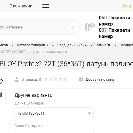
О компании
Вход
0
5
0
Показати
номер
0
6
7
Показати
номер
•
•
•
амков
Каталог товаров ⭐
Сердцевины (личинки) замка 🌟
Сердцев
c2 72T (36*36T) латунь полированная ⭐
BLOY Protec2 72T (36*36T) латунь полир
Отзывов: 0
Добавить отзыв
Другие варианты:
Длина цилиндра:
72 мм (36x36T)
Способ открывания: