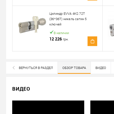
Доставка
Доставка сердцевин от 4000 грн осуществляется беспла
Цилиндр EVVA 4KS 72T
(36*36T) никель сатин 5
«Новой Почтой» по Украине
ключей
Самовывоз
В наличии
Минимальная сумма заказа 400 грн
12 226
грн.
Доставка наложенным платежом от 400 грн
Отправить ссылку другу
ВЕРНУТЬСЯ В РАЗДЕЛ
ОБЗОР ТОВАРА
ВИДЕО
ВСЕ БРЕНДЫ ДАННОЙ КАТЕГОРИИ
ВИДЕО