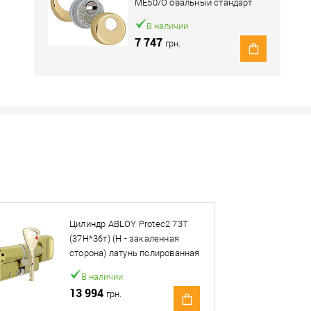
ME50/O овальный стандарт
латунь полированная
В наличии
7 747
грн.
Наличие в розничных магазинах уточн
Нашли деше
Снизим ц
Цилиндр ABLOY Protec2 73T
Купить в 1 клик
(37H*36т) (H - закаленная
сторона) латунь полированная
овар. Подробности спрашивайте у менеджера.
В наличии
13 994
грн.