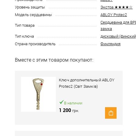
Уровень защиты
Экстра ★★★★☆
Модель сердцевины
ABLOY Protec2
Сердцевина для В
Тип товара
замка
Тип ключа
дисковый (финский
Страна производитель
Финляндия
Вместе с этим товаром покупают:
Ключ дополнительный ABLOY
Protec2 (Світ Замків)
В наличии
1 200
грн.