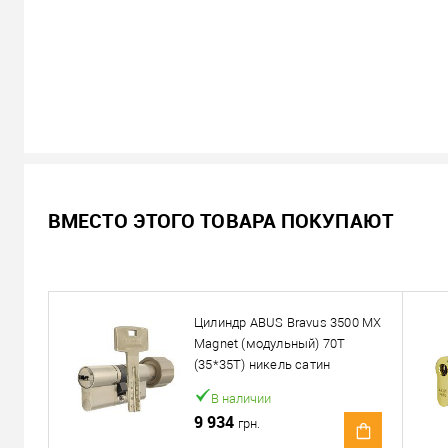
В наличии
ВМЕСТО ЭТОГО ТОВАРА ПОКУПАЮТ
9 794
Цена
грн.
Кол-во:
Цилиндр ABUS Bravus 3500 MX
В корзину
Magnet (модульный) 70T
(35*35T) никель сатин
Можем установить этот т
В наличии
9 934
грн.