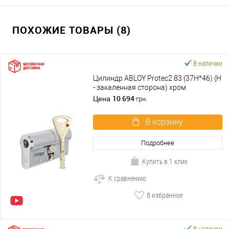
ПОХОЖИЕ ТОВАРЫ (8)
В наличии
Цилиндр ABLOY Protec2 83 (37H*46) (H
- закаленная сторона) хром
полированный
10 694
Цена
грн.
В корзину
Подробнее
Купить в 1 клик
К сравнению
В избранное
В наличии