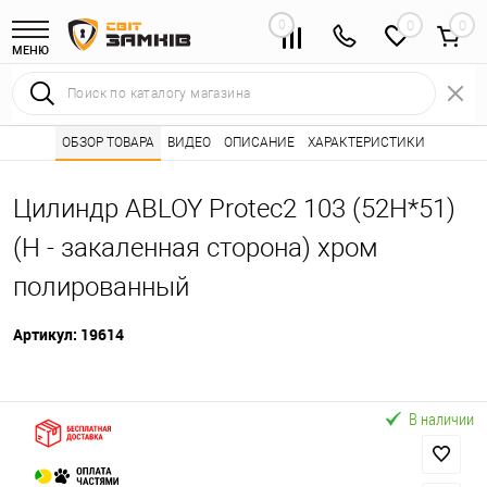
0
0
МЕНЮ
Интернет магазин замков
ОБЗОР ТОВАРА
ВИДЕО
ОПИСАНИЕ
Каталог товаров ⭐
ХАРАКТЕРИСТИКИ
Сердцевины (лич
•
•
Цилиндр ABLOY Protec2 103 (52H*51)
(H - закаленная сторона) хром
полированный
Артикул:
19614
В наличии