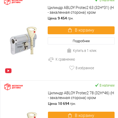
Цилиндр ABLOY Protec2 63 (32H*31) (H
- закаленная сторона) хром
полированный
9 454
Цена
грн.
В корзину
Подробнее
Купить в 1 клик
К сравнению
В избранное
В наличии
Цилиндр ABLOY Protec2 78 (32H*46) (H
- закаленная сторона) хром
полированный
10 694
Цена
грн.
В корзину