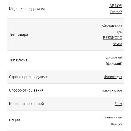
ABLOY
Модель сердцевины
Protec2
Сердцевина
для
Тип товара
ВРЕЗНОГО
замка
дисковый
Тип ключа
(финский)
Страна производитель
Финляндия
Способ открывания
ключ - ключ
Количество ключей
3 шт
Закаленный
Опции
корпус