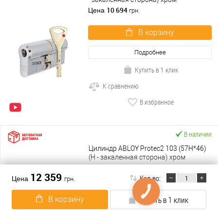
полированный
10 694
Цена
грн.
В корзину
Подробнее
Купить в 1 клик
К сравнению
В избранное
В наличии
Цилиндр ABLOY Protec2 103 (57H*46)
(H - закаленная сторона) хром
полированный
12 359
Цена
грн.
12 359
Кол-во:
Цена
грн.
В корзину
КНОПКА
ЗВ'ЯЗКУ
В корзину
Купить в 1 клик
Подробнее