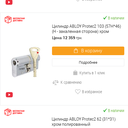
В наличии
Цилиндр ABLOY Protec2 103 (57H*46)
(H - закаленная сторона) хром
полированный
12 359
Цена
грн.
В корзину
Подробнее
Купить в 1 клик
К сравнению
В избранное
В наличии
Цилиндр ABLOY Protec2 62 (31*31)
хром полированный