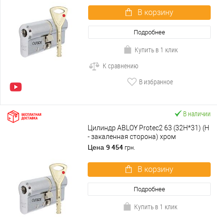
В корзину
Подробнее
Купить в 1 клик
К сравнению
В избранное
В наличии
Цилиндр ABLOY Protec2 63 (32H*31) (H
- закаленная сторона) хром
полированный
9 454
Цена
грн.
В корзину
Подробнее
Купить в 1 клик