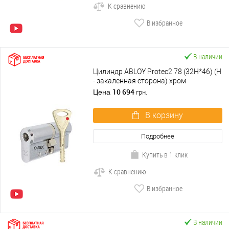
К сравнению
В избранное
В наличии
Цилиндр ABLOY Protec2 78 (32H*46) (H
- закаленная сторона) хром
полированный
10 694
Цена
грн.
В корзину
Подробнее
Купить в 1 клик
К сравнению
В избранное
В наличии