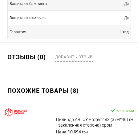
Защита от бампинга
Да
Защита от отмычек
Да
Гарантия
1 год
ОТЗЫВЫ (0)
ДОБАВИТЬ ОТЗЫВ
ПОХОЖИЕ ТОВАРЫ (8)
В наличии
Цилиндр ABLOY Protec2 83 (37H*46) (H
- закаленная сторона) хром
полированный
10 694
Цена
грн.