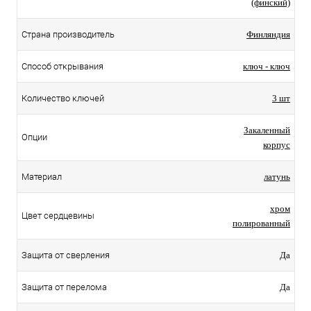
(финский)
Страна производитель
Финляндия
Способ открывания
ключ - ключ
Количество ключей
3 шт
Закаленный
Опции
корпус
Материал
латунь
хром
Цвет сердцевины
полированный
Защита от сверления
Да
Защита от перелома
Да