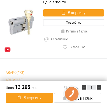
7 954
Цена
грн.
В корзину
Подробнее
Купить в 1 клик
К сравнению
В избранное
ABARO(478)
ABLOY(653)
13 295
Кол-во:
ABUS(860)
Цена
грн.
AGB(26)
В корзину
Купить в 1 клик
AMIG(2)