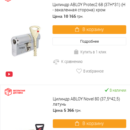
Цилиндр ABLOY Protec2 68 (37H*31) (H
- закаленная сторона) хром
полированный
10 165
Цена
грн.
В корзину
Подробнее
Купить в 1 клик
К сравнению
В избранное
В наличии
Цилиндр ABLOY Novel 80 (37,5*42,5)
латунь
5 366
Цена
грн.
В корзину