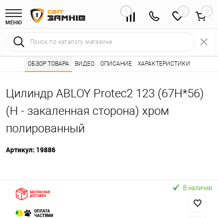
0
0
МЕНЮ
Интернет магазин замков
ОБЗОР ТОВАРА
ВИДЕО
ОПИСАНИЕ
Каталог товаров ⭐
ХАРАКТЕРИСТИКИ
Сердцевины (лич
•
•
Цилиндр ABLOY Protec2 123 (67H*56)
(H - закаленная сторона) хром
полированный
Артикул:
19886
В наличии