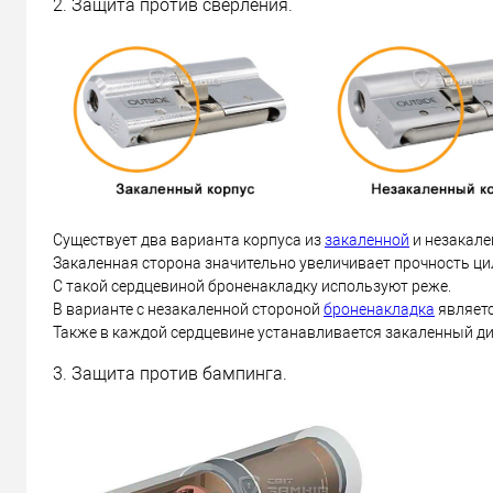
2. Защита против сверления.
Существует два варианта корпуса из
закаленной
и незакале
Закаленная сторона значительно увеличивает прочность ци
С такой сердцевиной броненакладку используют реже.
В варианте с незакаленной стороной
броненакладка
являетс
Также в каждой сердцевине устанавливается закаленный дис
3. Защита против бампинга.