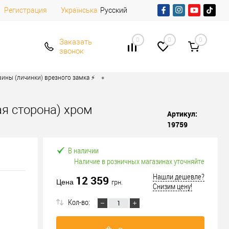
Регистрация
Русский
Українська
0
0
0
Заказать
звонок
•
ины (личинки) врезного замка ⚡️
ая сторона) хром
Артикул:
19759
В наличии
Наличие в розничных магазинах уточняйте
Нашли дешевле?
12 359
Цена
грн.
Снизим цену!
Кол-во: