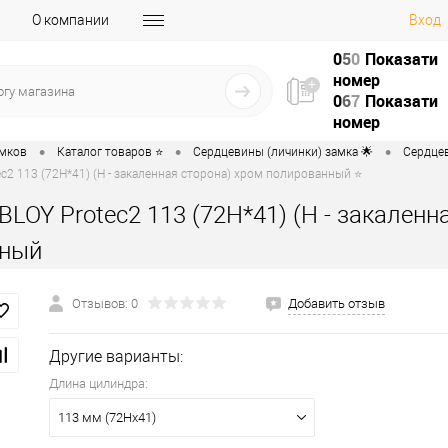
О компании
Вход
0
5
0
Показати
номер
0
6
7
Показати
номер
•
•
•
амков
Каталог товаров ⭐
Сердцевины (личинки) замка 🌟
Сердцев
c2 113 (72H*41) (H - закаленная сторона) хром полированный ⭐
LOY Protec2 113 (72H*41) (H - закаленн
нный
Отзывов: 0
Добавить отзыв
Другие варианты:
Длина цилиндра:
113 мм (72Hx41)