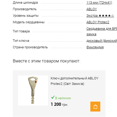
Длина цилиндра
113 мм (72Hx41)
Производитель
ABLOY
Уровень защиты
Экстра ★★★★☆
Модель сердцевины
ABLOY Protec2
Сердцевина для В
Тип товара
замка
Тип ключа
дисковый (финский
Страна производитель
Финляндия
Вместе с этим товаром покупают:
Ключ дополнительный ABLOY
Protec2 (Світ Замків)
В наличии
1 200
грн.