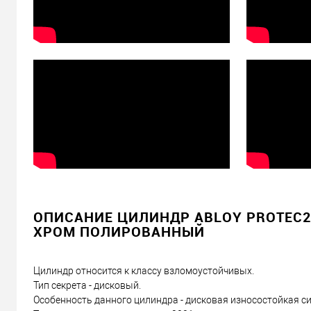
Доставка
Доставка сердцевин от 4000 грн осуществляется беспла
«Новой Почтой» по Украине
Самовывоз
Минимальная сумма заказа 400 грн
Доставка наложенным платежом от 400 грн
Отправить ссылку другу
ОПИСАНИЕ ЦИЛИНДР ABLOY PROTEC2 1
ХРОМ ПОЛИРОВАННЫЙ
Цилиндр относится к классу взломоустойчивых.
Тип секрета - дисковый.
Особенность данного цилиндра - дисковая износостойкая с