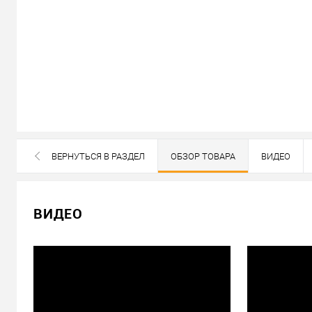
В наличии
ВЕРНУТЬСЯ В РАЗДЕЛ
ОБЗОР ТОВАРА
ВИДЕО
ВСЕ БРЕНДЫ ДАННОЙ КАТЕГОРИИ
12 359
Цена
грн.
ВИДЕО
Кол-во:
В корзину
Можем установить этот т