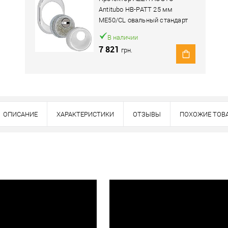
Antitubo HB-PATT 25 мм
ME50/CL овальный стандарт
хром полированный
В наличии
7 821
грн.
ОПИСАНИЕ
ХАРАКТЕРИСТИКИ
ОТЗЫВЫ
ПОХОЖИЕ ТОВ
Наличие в розничных магазинах уточн
Нашли деше
Снизим ц
Купить в 1 клик
овар. Подробности спрашивайте у менеджера.