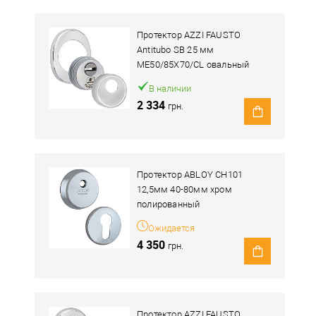
Протектор AZZI FAUSTO
Antitubo SB 25 мм
ME50/85X70/CL овальный
широкий хром полированный
В наличии
2 334
грн.
Протектор ABLOY CH101
12,5мм 40-80мм хром
полированный
Ожидается
4 350
грн.
Протектор AZZI FAUSTO