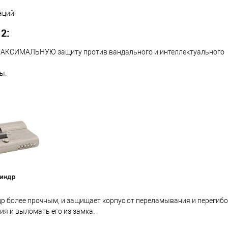
аций.
2:
ь МАКСИМАЛЬНУЮ защиту против вандального и интеллектуального
ы.
др более прочным, и защищает корпус от переламывания и перегибо
ия и выломать его из замка.