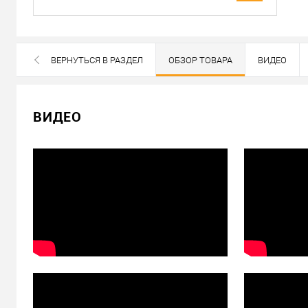
Доставка
Доставка сердцевин от 4000 грн осуществляется беспла
«Новой Почтой» по Украине
ВЕРНУТЬСЯ В РАЗДЕЛ
ОБЗОР ТОВАРА
ВИДЕО
Самовывоз
ВСЕ БРЕНДЫ ДАННОЙ КАТЕГОРИИ
Минимальная сумма заказа 400 грн
ВИДЕО
Доставка наложенным платежом от 400 грн
Отправить ссылку другу