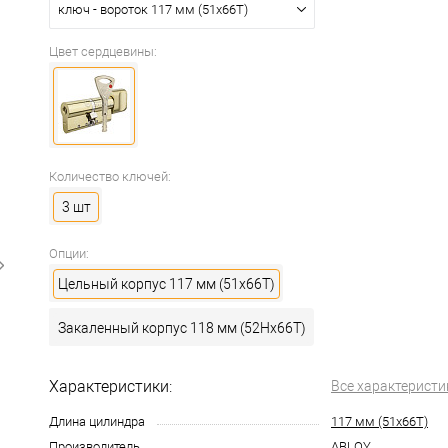
ключ - вороток 117 мм (51x66T)
Цвет сердцевины:
Количество ключей:
3 шт
Опции:
Цельный корпус 117 мм (51x66T)
Закаленный корпус 118 мм (52Hx66T)
Характеристики:
Все характеристи
Длина цилиндра
117 мм (51x66T)
Производитель
ABLOY