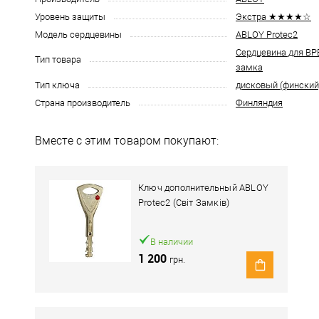
Уровень защиты
Экстра ★★★★☆
Модель сердцевины
ABLOY Protec2
Сердцевина для В
Тип товара
замка
Тип ключа
дисковый (финский
Страна производитель
Финляндия
Вместе с этим товаром покупают:
Ключ дополнительный ABLOY
Protec2 (Світ Замків)
В наличии
1 200
грн.