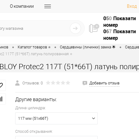
О компании
Вход
0
5
0
Показати
номер
0
6
7
Показати
номер
•
•
•
амков
Каталог товаров ⭐
Сердцевины (личинки) замка 🌟
Сердцев
c2 117T (51*66T) латунь полированная ⭐
BLOY Protec2 117T (51*66T) латунь поли
Отзывов: 0
Добавить отзыв
Другие варианты:
Длина цилиндра:
117 мм (51x66T)
Способ открывания: