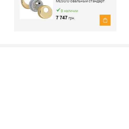
ME50/O овальный стандарт
латунь полированная
В наличии
7 747
грн.
Наличие в розничных магазинах уточн
Нашли деше
Снизим ц
Купить в 1 клик
овар. Подробности спрашивайте у менеджера.