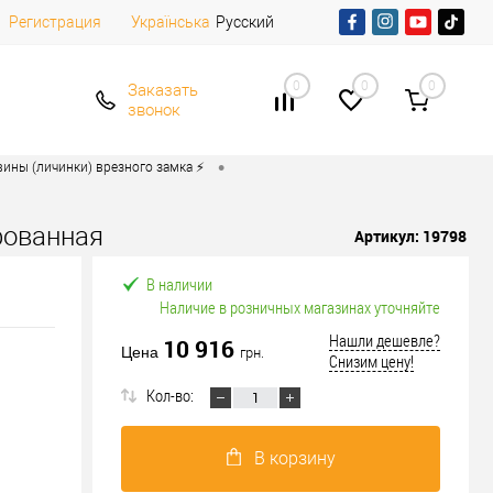
Регистрация
Русский
Українська
0
0
0
Заказать
звонок
•
ины (личинки) врезного замка ⚡️
рованная
Артикул:
19798
В наличии
Наличие в розничных магазинах уточняйте
Нашли дешевле?
10 916
Цена
грн.
Снизим цену!
Кол-во:
В корзину