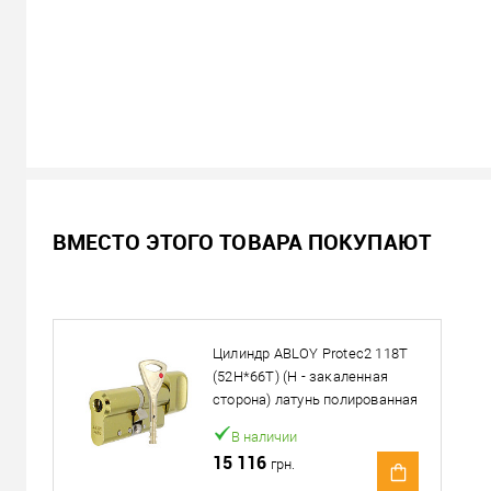
В наличии
ВМЕСТО ЭТОГО ТОВАРА ПОКУПАЮТ
10 916
Цена
грн.
Кол-во:
Цилиндр ABLOY Protec2 118T
В корзину
(52H*66T) (H - закаленная
сторона) латунь полированная
Можем установить этот т
В наличии
15 116
грн.