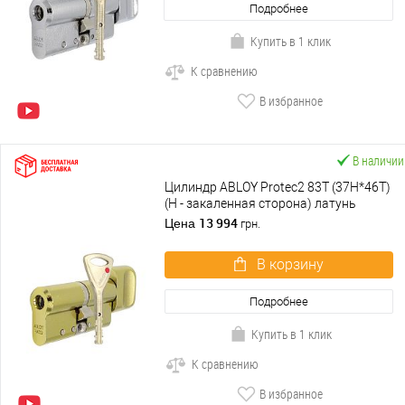
Подробнее
Купить в 1 клик
К сравнению
В избранное
В наличии
Цилиндр ABLOY Protec2 83T (37H*46T)
(H - закаленная сторона) латунь
полированная
13 994
Цена
грн.
В корзину
Подробнее
Купить в 1 клик
К сравнению
В избранное