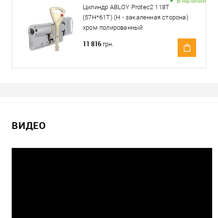
В наличии
Цилиндр ABLOY Protec2 118T
(57Н*61T) (Н - закаленная сторона)
хром полированный
11 816
грн.
ВИДЕО