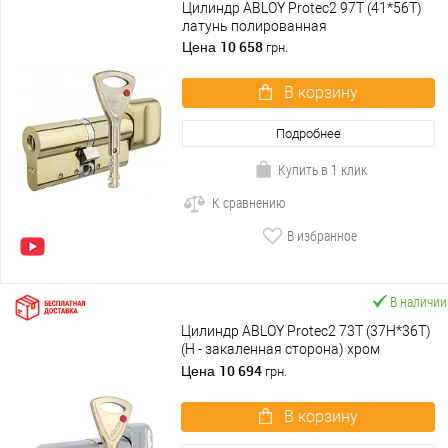
Цилиндр ABLOY Protec2 97T (41*56T)
латунь полированная
10 658
Цена
грн.
В корзину
Подробнее
Купить в 1 клик
К сравнению
В избранное
В наличии
Цилиндр ABLOY Protec2 73T (37H*36T)
(H - закаленная сторона) хром
полированный
10 694
Цена
грн.
В корзину