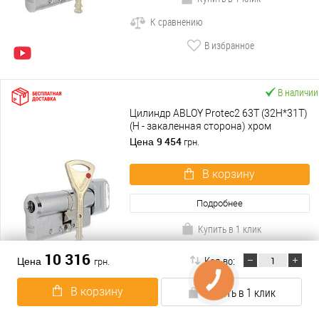
К сравнению
В избранное
В наличии
Цилиндр ABLOY Protec2 63T (32H*31T)
(H - закаленная сторона) хром
полированный
9 454
Цена
грн.
В корзину
Подробнее
Купить в 1 клик
К сравнению
10 316
Кол-во:
Цена
грн.
В избранное
В корзину
Купить в 1 клик