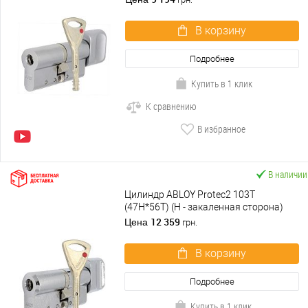
В корзину
Подробнее
Купить в 1 клик
К сравнению
В избранное
В наличии
Цилиндр ABLOY Protec2 103T
(47H*56T) (H - закаленная сторона)
хром полированный
12 359
Цена
грн.
В корзину
Подробнее
Купить в 1 клик