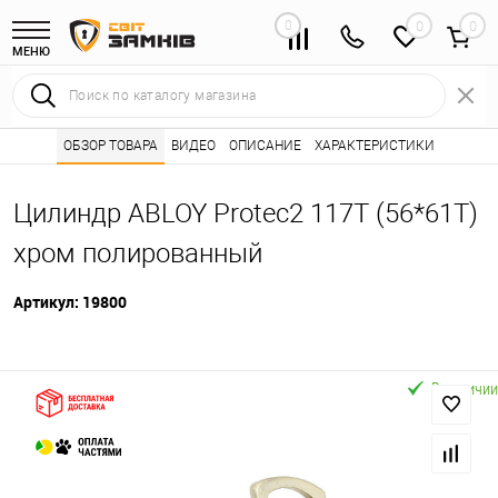
0
0
МЕНЮ
Интернет магазин замков
ОБЗОР ТОВАРА
ВИДЕО
ОПИСАНИЕ
Каталог товаров ⭐
ХАРАКТЕРИСТИКИ
Сердцевины (лич
•
•
Цилиндр ABLOY Protec2 117T (56*61T)
хром полированный
Артикул:
19800
В наличии