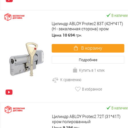
В наличии
Цилиндр ABLOY Protec2 83T (42H*41T)
(H - закаленная сторона) хром
полированный
10 694
Цена
грн.
В корзину
Подробнее
Купить в 1 клик
К сравнению
В избранное
В наличии
Цилиндр ABLOY Protec2 72T (31*41T)
хром полированный
9 194
Цена
грн.