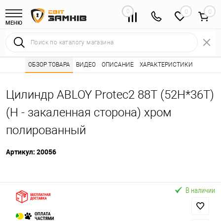
0
0
МЕНЮ
Интернет магазин замков
ОБЗОР ТОВАРА
ВИДЕО
ОПИСАНИЕ
Каталог товаров ⭐
ХАРАКТЕРИСТИКИ
Сердцевины (лич
•
•
Цилиндр ABLOY Protec2 88T (52H*36T)
(H - закаленная сторона) хром
полированный
Артикул:
20056
В наличии