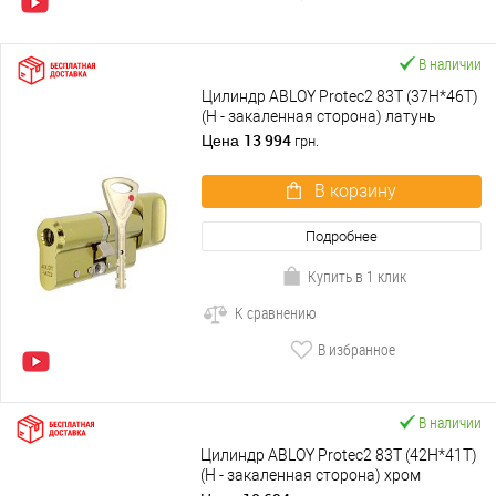
В наличии
Цилиндр ABLOY Protec2 83T (37H*46T)
(H - закаленная сторона) латунь
полированная
13 994
Цена
грн.
В корзину
Подробнее
Купить в 1 клик
К сравнению
В избранное
В наличии
Цилиндр ABLOY Protec2 83T (42H*41T)
(H - закаленная сторона) хром
полированный