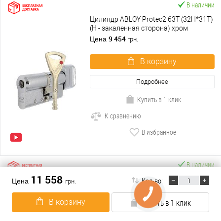
В наличии
Цилиндр ABLOY Protec2 63T (32H*31T)
(H - закаленная сторона) хром
полированный
9 454
Цена
грн.
В корзину
Подробнее
Купить в 1 клик
К сравнению
В избранное
В наличии
11 558
Цилиндр ABLOY Protec2 98T (47H*51T)
Кол-во:
Цена
грн.
(H - закаленная сторона) хром
полированный
11 558
Цена
грн.
В корзину
Купить в 1 клик