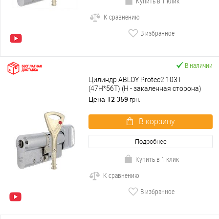
Купить в 1 клик
К сравнению
В избранное
В наличии
Цилиндр ABLOY Protec2 103T
(47H*56T) (H - закаленная сторона)
хром полированный
12 359
Цена
грн.
В корзину
Подробнее
Купить в 1 клик
К сравнению
В избранное