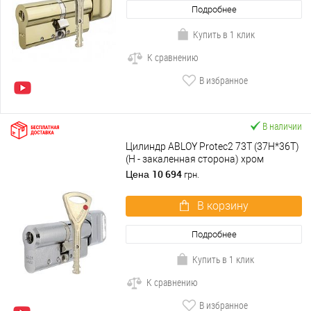
Подробнее
Купить в 1 клик
К сравнению
В избранное
В наличии
Цилиндр ABLOY Protec2 73T (37H*36T)
(H - закаленная сторона) хром
полированный
10 694
Цена
грн.
В корзину
Подробнее
Купить в 1 клик
К сравнению
В избранное