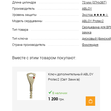
Длина цилиндра
73 мм (37Hx36T)
Производитель
ABLOY
Уровень защиты
Экстра ★★★★☆
Модель сердцевины
ABLOY Protec2
Сердцевина для В
Тип товара
замка
Тип ключа
дисковый (финский
Страна производитель
Финляндия
Вместе с этим товаром покупают:
Ключ дополнительный ABLOY
Protec2 (Світ Замків)
В наличии
1 200
грн.