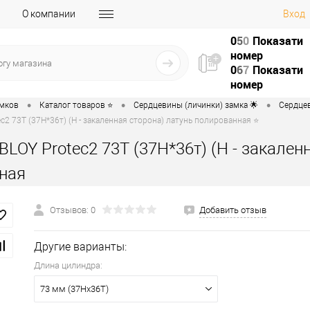
О компании
Вход
0
5
0
Показати
номер
0
6
7
Показати
номер
•
•
•
амков
Каталог товаров ⭐
Сердцевины (личинки) замка 🌟
Сердцев
c2 73T (37H*36т) (H - закаленная сторона) латунь полированная ⭐
LOY Protec2 73T (37H*36т) (H - закален
ная
Отзывов: 0
Добавить отзыв
Другие варианты:
Длина цилиндра:
73 мм (37Hx36T)