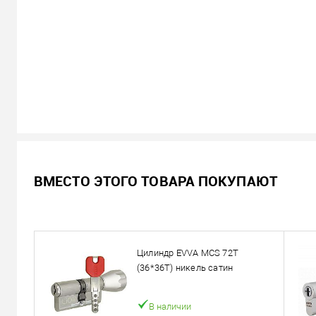
В наличии
ВМЕСТО ЭТОГО ТОВАРА ПОКУПАЮТ
13 994
Цена
грн.
Кол-во:
Цилиндр EVVA MCS 72T
В корзину
(36*36T) никель сатин
Можем установить этот т
В наличии