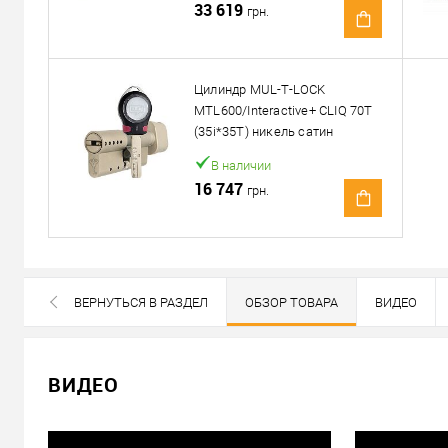
33 619
грн.
Доставка
Доставка сердцевин от 4000 грн осуществляется беспла
Цилиндр MUL-T-LOCK
MTL600/Interactive+ CLIQ 70T
«Новой Почтой» по Украине
(35i*35T) никель сатин
Самовывоз
В наличии
Минимальная сумма заказа 400 грн
16 747
грн.
Доставка наложенным платежом от 400 грн
Отправить ссылку другу
ВЕРНУТЬСЯ В РАЗДЕЛ
ОБЗОР ТОВАРА
ВИДЕО
ВСЕ БРЕНДЫ ДАННОЙ КАТЕГОРИИ
ВИДЕО