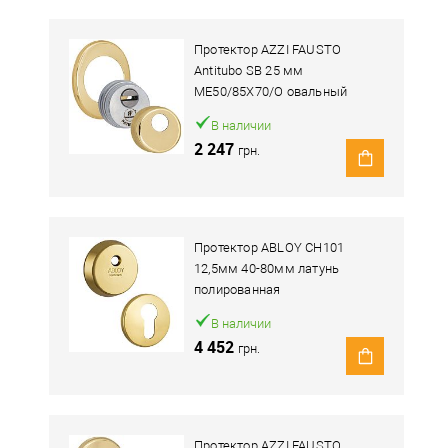
Протектор AZZI FAUSTO
Antitubo SB 25 мм
ME50/85X70/O овальный
широкий латунь
В наличии
полированный
2 247
грн.
Протектор ABLOY CH101
12,5мм 40-80мм латунь
полированная
В наличии
4 452
грн.
Протектор AZZI FAUSTO