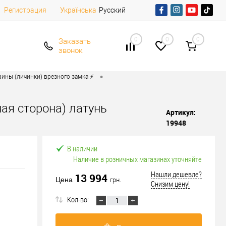
Регистрация
Русский
Українська
0
0
0
Заказать
звонок
•
ины (личинки) врезного замка ⚡️
ная сторона) латунь
Артикул:
19948
В наличии
Наличие в розничных магазинах уточняйте
Нашли дешевле?
13 994
Цена
грн.
Снизим цену!
Кол-во: