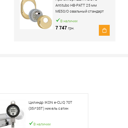
Antitubo HB-PATT 25 мм
ME50/O овальный стандарт
латунь полированная
В наличии
7 747
грн.
Наличие в розничных магазинах уточн
Нашли деше
Снизим ц
Цилиндр IKON e-CLIQ 70T
Купить в 1 клик
(35i*35T) никель сатин
овар. Подробности спрашивайте у менеджера.
В наличии