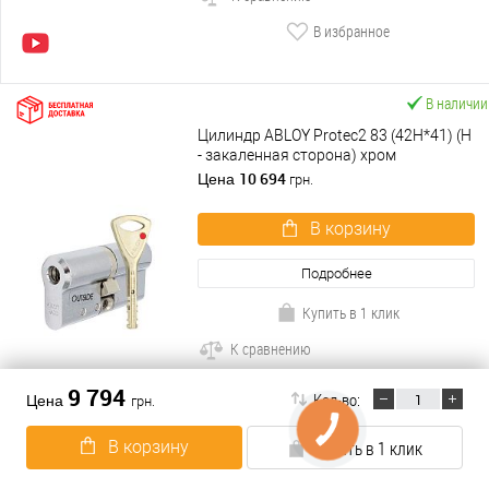
В избранное
В наличии
Цилиндр ABLOY Protec2 83 (42H*41) (H
- закаленная сторона) хром
полированный
10 694
Цена
грн.
В корзину
Подробнее
Купить в 1 клик
К сравнению
В избранное
9 794
Кол-во:
Цена
грн.
В корзину
Купить в 1 клик
В наличии
Цилиндр ABLOY Protec2 103 (57H*46)