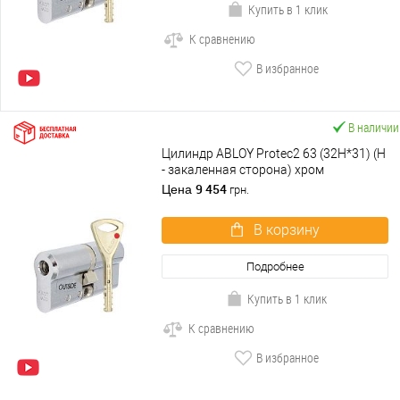
Купить в 1 клик
К сравнению
В избранное
В наличии
Цилиндр ABLOY Protec2 63 (32H*31) (H
- закаленная сторона) хром
полированный
9 454
Цена
грн.
В корзину
Подробнее
Купить в 1 клик
К сравнению
В избранное