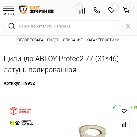
0
0
МЕНЮ
Интернет магазин замков
ОБЗОР ТОВАРА
ВИДЕО
ОПИСАНИЕ
Каталог товаров ⭐
ХАРАКТЕРИСТИКИ
Сердцевины (лич
•
•
Цилиндр ABLOY Protec2 77 (31*46)
латунь полированная
Артикул:
19952
В наличии