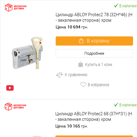
В наличии
Цилиндр ABLOY Protec2 78 (32H*46) (H
- закаленная сторона) хром
полированный
10 694
Цена
грн.
В корзину
Подробнее
Купить в 1 клик
К сравнению
В избранное
В наличии
Цилиндр ABLOY Protec2 68 (37H*31) (H
- закаленная сторона) хром
полированный
10 165
Цена
грн.