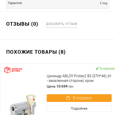
Гарантия
1 год
ОТЗЫВЫ (0)
ДОБАВИТЬ ОТЗЫВ
ПОХОЖИЕ ТОВАРЫ (8)
В наличии
Цилиндр ABLOY Protec2 83 (37H*46) (H
- закаленная сторона) хром
полированный
10 694
Цена
грн.
В корзину
Подробнее