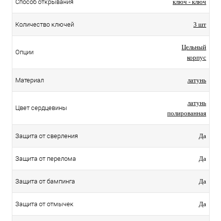
Способ открывания
ключ - ключ
Количество ключей
3 шт
Цельный
Опции
корпус
Материал
латунь
латунь
Цвет сердцевины
полированная
Защита от сверления
Да
Защита от перелома
Да
Защита от бампинга
Да
Защита от отмычек
Да