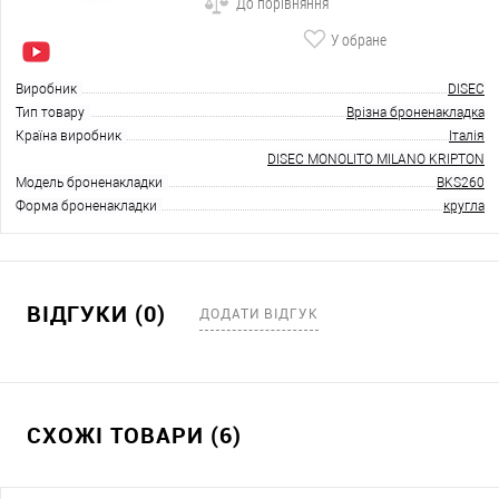
До порівняння
У обране
Виробник
DISEC
Тип товару
Врізна броненакладка
Країна виробник
Італія
DISEC MONOLITO MILANO KRIPTON
Модель броненакладки
BKS260
Форма броненакладки
кругла
ВІДГУКИ (0)
ДОДАТИ ВІДГУК
СХОЖІ ТОВАРИ (6)