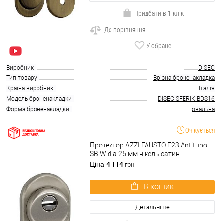
Придбати в 1 клік
До порівняння
У обране
Виробник
DISEC
Тип товару
Врізна броненакладка
Країна виробник
Італія
Модель броненакладки
DISEC SFERIK BDS16
Форма броненакладки
овальна
Очікується
Протектор AZZI FAUSTO F23 Antitubo
SB Widia 25 мм нікель сатин
4 114
Ціна
грн.
В кошик
Детальніше