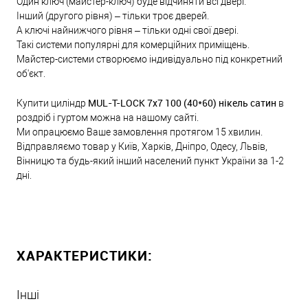
Один ключ (майстер-ключ) буде відчиняти всі двері.
Інший (другого рівня) – тільки троє дверей.
А ключі найнижчого рівня – тільки одні свої двері.
Такі системи популярні для комерційних приміщень.
Майстер-системи створюємо індивідуально під конкретний
об'єкт.
MUL-T-LOCK 7x7 100 (40*60) нікель сатин
Купити циліндр
в
роздріб і гуртом можна на нашому сайті.
Ми опрацюємо Ваше замовлення протягом 15 хвилин.
Відправляємо товар у Київ, Харків, Дніпро, Одесу, Львів,
Вінницю та будь-який інший населений пункт України за 1-2
дні.
ХАРАКТЕРИСТИКИ:
Інші