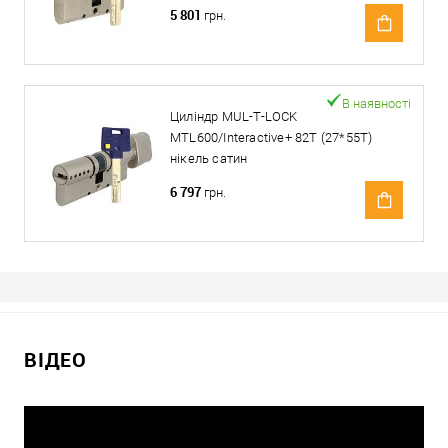
5 801
грн.
В наявності
Циліндр MUL-T-LOCK
MTL600/Interactive+ 82T (27*55T)
нікель сатин
6 797
грн.
ВІДЕО