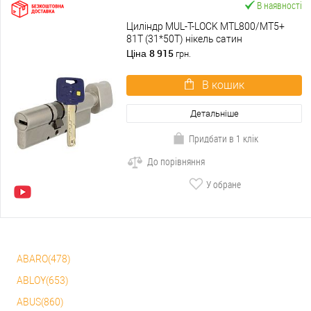
В наявності
Циліндр MUL-T-LOCK MTL800/MT5+
81T (31*50T) нікель сатин
8 915
Ціна
грн.
В кошик
Детальніше
Придбати в 1 клік
До порівняння
У обране
ABARO(478)
ABLOY(653)
ABUS(860)