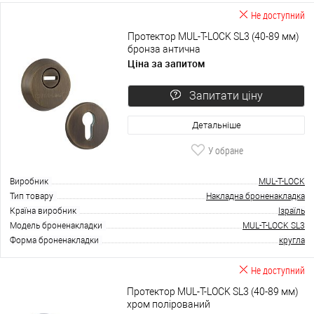
Не доступний
Протектор MUL-T-LOCK SL3 (40-89 мм)
бронза антична
Ціна за запитом
Запитати ціну
Детальніше
У обране
Виробник
MUL-T-LOCK
Тип товару
Накладна броненакладка
Країна виробник
Ізраїль
Модель броненакладки
MUL-T-LOCK SL3
Форма броненакладки
кругла
Не доступний
Протектор MUL-T-LOCK SL3 (40-89 мм)
хром полірований