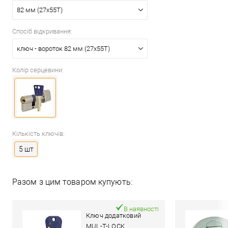
82 мм (27x55T)
Спосіб відкривання:
ключ - вороток 82 мм (27x55T)
Колір серцевини:
Кількість ключів:
5 шт
Разом з цим товаром купують:
В наявності
Ключ додатковий
MUL-T-LOCK