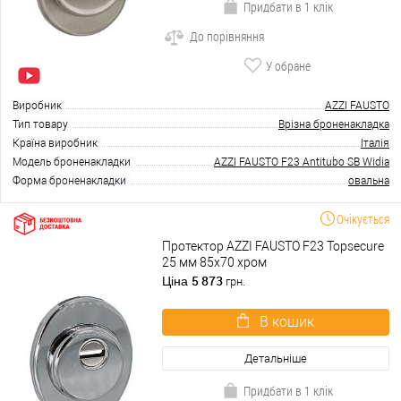
Придбати в 1 клік
До порівняння
У обране
Виробник
AZZI FAUSTO
Тип товару
Врізна броненакладка
Країна виробник
Італія
Модель броненакладки
AZZI FAUSTO F23 Antitubo SB Widia
Форма броненакладки
овальна
Очікується
Протектор AZZI FAUSTO F23 Topsecure
25 мм 85х70 хром
5 873
Ціна
грн.
В кошик
Детальніше
Придбати в 1 клік