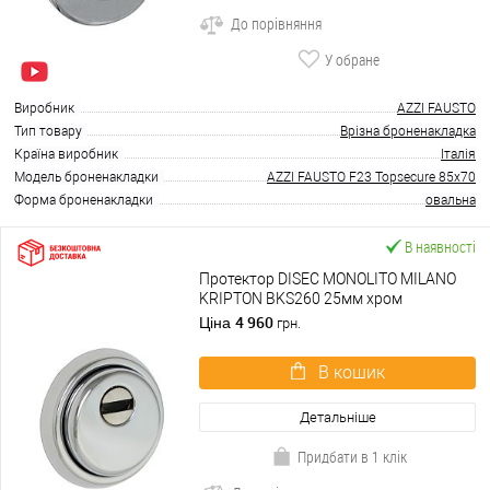
До порівняння
У обране
Виробник
AZZI FAUSTO
Тип товару
Врізна броненакладка
Країна виробник
Італія
Модель броненакладки
AZZI FAUSTO F23 Topsecure 85x70
Форма броненакладки
овальна
В наявності
Протектор DISEC MONOLITO MILANO
KRIPTON BKS260 25мм хром
полірований
4 960
Ціна
грн.
В кошик
Детальніше
Придбати в 1 клік