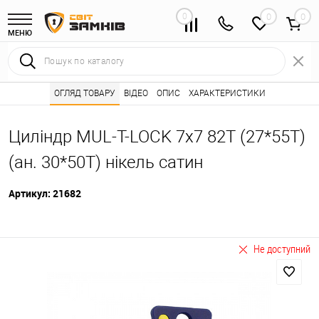
0
0
МЕНЮ
Інтернет магазин замків
ОГЛЯД ТОВАРУ
ВІДЕО
Каталог товарів ⭐
ОПИС
ХАРАКТЕРИСТИКИ
Серцевини (личинк
•
•
Циліндр MUL-T-LOCK 7x7 82T (27*55T)
(ан. 30*50T) нікель сатин
Артикул:
21682
Не доступний