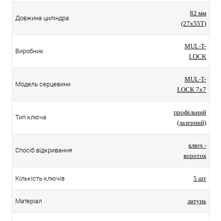
82 мм
Довжина циліндра
(27x55T)
MUL-T-
Виробник
LOCK
MUL-T-
Модель серцевини
LOCK 7x7
профільний
Тип ключа
(лазерний)
ключ -
Спосіб відкривання
вороток
Кількість ключів
5 шт
Матеріал
латунь