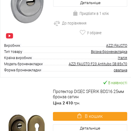
Детальніше
Придбати в 1 клік
До порівняння
У обране
Виробник
AZZI FAUSTO
Тип товару
Врізна броненакладка
Країна виробник
Італія
Модель броненакладки
AZZI FAUSTO F23 Antitubo SB 85x70
Форма броненакладки
овальна
В наявності
Протектор DISEC SFERIK BDS16 25мм
бронза сатин
2 410
Ціна
грн.
В кошик
Детальніше