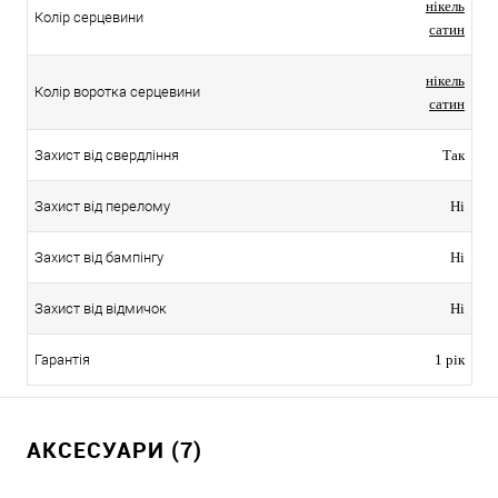
нікель
Колір серцевини
сатин
нікель
Колір воротка серцевини
сатин
Захист від свердління
Так
Захист від перелому
Ні
Захист від бампінгу
Ні
Захист від відмичок
Ні
Гарантія
1 рік
АКСЕСУАРИ (7)