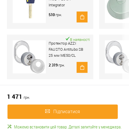
Integrator
510
грн.
В наявності
Протектор AZZI
FAUSTO Antitubo SB
25 мм ME50/CL
овальний стандарт
2 319
грн.
хром полірований
1 471
грн.
Підписатися
Можемо встановити цей товар. Деталі запитуйте у менеджера.