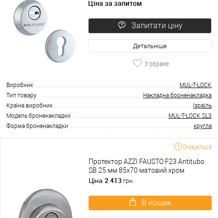
Ціна за запитом
Запитати ціну
Детальніше
У обране
Виробник
MUL-T-LOCK
Тип товару
Накладна броненакладка
Країна виробник
Ізраїль
Модель броненакладки
MUL-T-LOCK SL3
Форма броненакладки
кругла
Очікується
Протектор AZZI FAUSTO F23 Antitubo
SB 25 мм 85х70 матовий хром
2 413
Ціна
грн.
В кошик