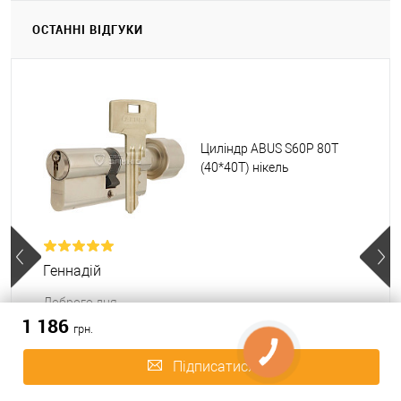
ОСТАННІ ВІДГУКИ
Циліндр ABUS S60P 80T
(40*40T) нікель
Геннадій
Доброго дня.
1 186
Якій Колір воротка йде у комплекті?
грн.
Підписатися