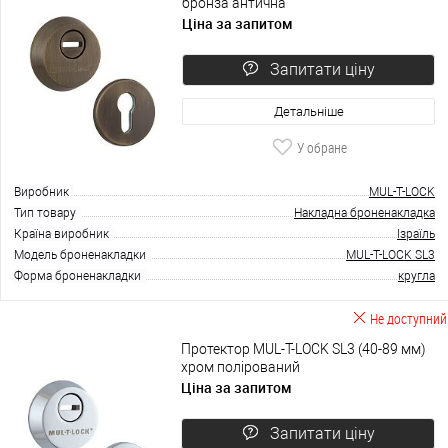
бронза антична
Ціна за запитом
Запитати ціну
Детальніше
У обране
Виробник
MUL-T-LOCK
Тип товару
Накладна броненакладка
Країна виробник
Ізраїль
Модель броненакладки
MUL-T-LOCK SL3
Форма броненакладки
кругла
Не доступний
Протектор MUL-T-LOCK SL3 (40-89 мм)
хром полірований
Ціна за запитом
Запитати ціну