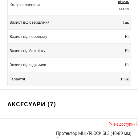
нікель
Колір серцевини
сатин
Захист від свердління
Так
Захист від перелому
Ні
Захист від бампінгу
Ні
Захист від відмичок
Ні
Гарантія
1 рік
АКСЕСУАРИ (7)
Не доступний
Протектор MUL-T-LOCK SL3 (40-89 мм)