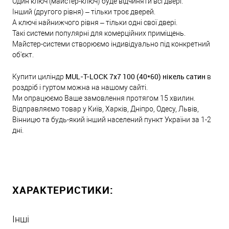
Один ключ (майстер-ключ) буде відчиняти всі двері.
Інший (другого рівня) – тільки троє дверей.
А ключі найнижчого рівня – тільки одні свої двері.
Такі системи популярні для комерційних приміщень.
Майстер-системи створюємо індивідуально під конкретний
об'єкт.
MUL-T-LOCK 7x7 100 (40*60) нікель сатин
Купити циліндр
в
роздріб і гуртом можна на нашому сайті.
Ми опрацюємо Ваше замовлення протягом 15 хвилин.
Відправляємо товар у Київ, Харків, Дніпро, Одесу, Львів,
Вінницю та будь-який інший населений пункт України за 1-2
дні.
ХАРАКТЕРИСТИКИ:
Інші