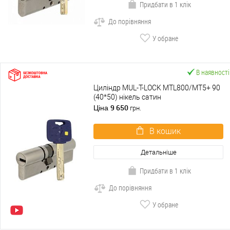
Придбати в 1 клік
До порівняння
У обране
В наявності
Циліндр MUL-T-LOCK MTL800/MT5+ 90
(40*50) нікель сатин
9 650
Ціна
грн.
В кошик
Детальніше
Придбати в 1 клік
До порівняння
У обране