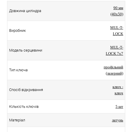
90 мм
Довжина циліндра
(40x50)
MUL-T-
Виробник
LOCK
MUL-T-
Модель серцевини
LOCK 7x7
профільний
Тип ключа
(лазерний)
ключ -
Спосіб відкривання
ключ
Кількість ключів
5 шт
Матеріал
латунь