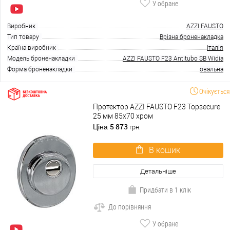
У обране
Виробник
AZZI FAUSTO
Тип товару
Врізна броненакладка
Країна виробник
Італія
Модель броненакладки
AZZI FAUSTO F23 Antitubo SB Widia
Форма броненакладки
овальна
Очікується
Протектор AZZI FAUSTO F23 Topsecure
25 мм 85х70 хром
5 873
Ціна
грн.
В кошик
Детальніше
Придбати в 1 клік
До порівняння
У обране