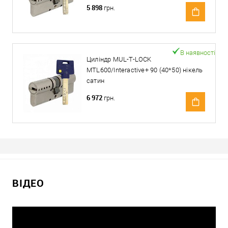
5 898
грн.
В наявності
Циліндр MUL-T-LOCK
MTL600/Interactive+ 90 (40*50) нікель
сатин
6 972
грн.
ВІДЕО