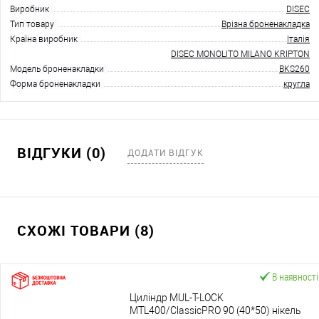
Виробник
DISEC
Тип товару
Врізна броненакладка
Країна виробник
Італія
DISEC MONOLITO MILANO KRIPTON
Модель броненакладки
BKS260
Форма броненакладки
кругла
ВІДГУКИ (0)
ДОДАТИ ВІДГУК
СХОЖІ ТОВАРИ (8)
В наявності
Циліндр MUL-T-LOCK
MTL400/ClassicPRO 90 (40*50) нікель