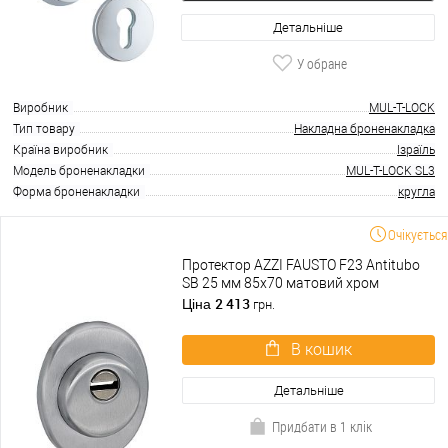
Детальніше
У обране
Виробник
MUL-T-LOCK
Тип товару
Накладна броненакладка
Країна виробник
Ізраїль
Модель броненакладки
MUL-T-LOCK SL3
Форма броненакладки
кругла
Очікується
Протектор AZZI FAUSTO F23 Antitubo
SB 25 мм 85х70 матовий хром
2 413
Ціна
грн.
В кошик
Детальніше
Придбати в 1 клік