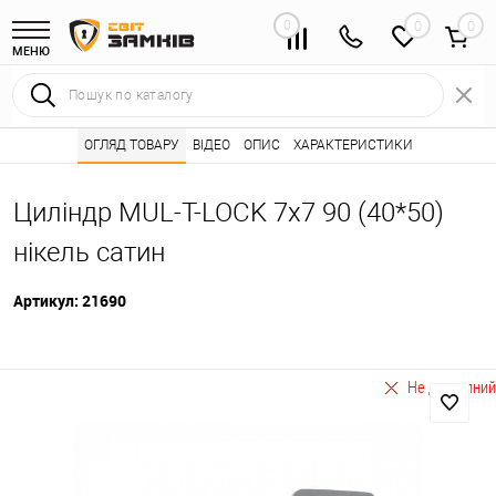
0
0
МЕНЮ
Інтернет магазин замків
ОГЛЯД ТОВАРУ
ВІДЕО
Каталог товарів ⭐
ОПИС
ХАРАКТЕРИСТИКИ
Серцевини (личинк
•
•
Циліндр MUL-T-LOCK 7x7 90 (40*50)
нікель сатин
Артикул:
21690
Не доступний