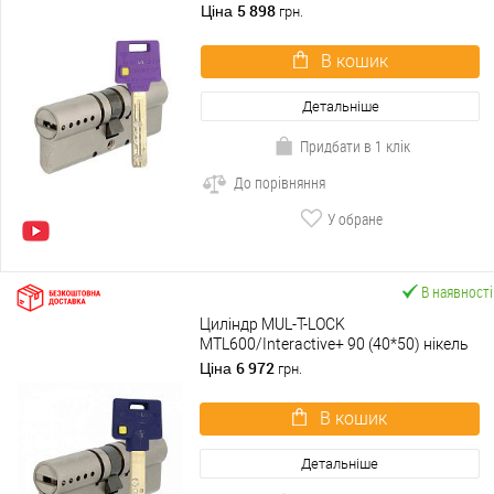
сатин
5 898
Ціна
грн.
В кошик
Детальніше
Придбати в 1 клік
До порівняння
У обране
В наявності
Циліндр MUL-T-LOCK
MTL600/Interactive+ 90 (40*50) нікель
сатин
6 972
Ціна
грн.
В кошик
Детальніше