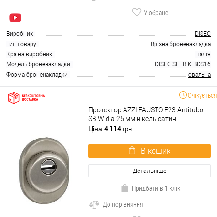
У обране
Виробник
DISEC
Тип товару
Врізна броненакладка
Країна виробник
Італія
Модель броненакладки
DISEC SFERIK BDS16
Форма броненакладки
овальна
Очікується
Протектор AZZI FAUSTO F23 Antitubo
SB Widia 25 мм нікель сатин
4 114
Ціна
грн.
В кошик
Детальніше
Придбати в 1 клік
До порівняння