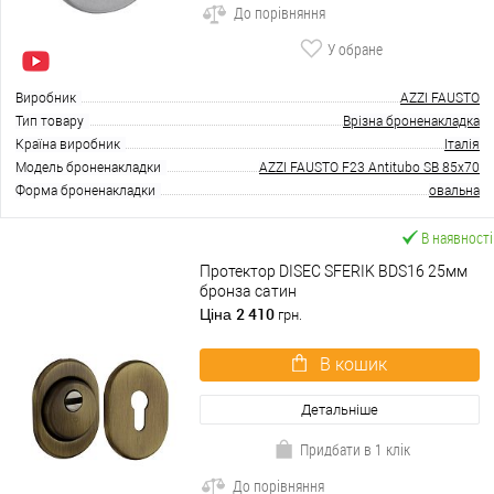
До порівняння
У обране
Виробник
AZZI FAUSTO
Тип товару
Врізна броненакладка
Країна виробник
Італія
Модель броненакладки
AZZI FAUSTO F23 Antitubo SB 85x70
Форма броненакладки
овальна
В наявності
Протектор DISEC SFERIK BDS16 25мм
бронза сатин
2 410
Ціна
грн.
В кошик
Детальніше
Придбати в 1 клік
До порівняння