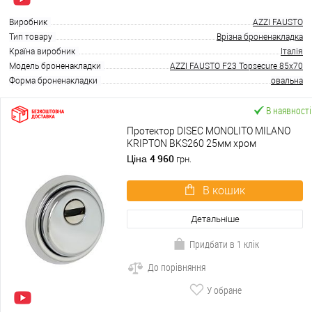
Виробник
AZZI FAUSTO
Тип товару
Врізна броненакладка
Країна виробник
Італія
Модель броненакладки
AZZI FAUSTO F23 Topsecure 85x70
Форма броненакладки
овальна
В наявності
Протектор DISEC MONOLITO MILANO
KRIPTON BKS260 25мм хром
полірований
4 960
Ціна
грн.
В кошик
Детальніше
Придбати в 1 клік
До порівняння
У обране