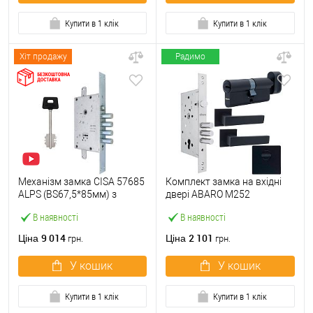
Купити в 1 клік
Купити в 1 клік
Хіт продажу
Радимо
Механізм замка CISA 57685
Комплект замка на вхідні
ALPS (BS67,5*85мм) з
двері ABARO M252
перекодуванням хром
(BS60*85мм) з циліндром,
В наявності
В наявності
матовий
ручками, протектором
чорний
9 014
2 101
Ціна
Ціна
грн.
грн.
У кошик
У кошик
Купити в 1 клік
Купити в 1 клік