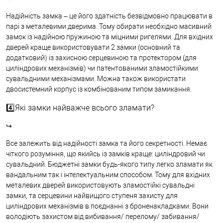
Надійність замка – це його здатність безвідмовно працювати в
парі з металевими дверима. Тому обирати необхідно масивний
замок із надійною пружиною та міцними ригелями. Для вхідних
дверей краще використовувати 2 замки (основний та
додатковий) із захисною серцевиною та протектором (для
циліндрових механізмів) чи патентованими зламостійкими
сувальдними механізмами. Можна також використати
двосистемний корпус із комбінованим типом замикання.
4️⃣Які замки найважче всього зламати?
↪
Все залежить від надійності замка та його секретності. Немає
чіткого розуміння, що якийсь із замків краще: циліндровий чи
сувальдний. Бюджетні замки будь-якого типу легко зламати як
вандальним так і інтелектуальним способом. Тому для вхідних
металевих дверей використовують зламостійкі сувальдні
замки, та серцевини найвищого ступеня захисту для
циліндрових механізмів в поєднанні з броненакладками. Вони
володіють захистом від вибивання/ перелому/ забивання/