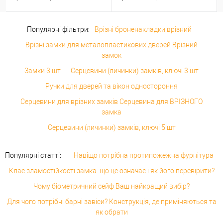
Популярні фільтри:
Врізні броненакладки врізний
Врізні замки для металопластикових дверей Врізний
замок
Замки 3 шт
Серцевини (личинки) замків, ключі 3 шт
Ручки для дверей та вікон одностороння
Серцевини для врізних замків Серцевина для ВРІЗНОГО
замка
Серцевини (личинки) замків, ключі 5 шт
Популярні статті:
Навіщо потрібна протипожежна фурнітура
Клас зламостійкості замка: що це означає і як його перевірити?
Чому біометричний сейф Ваш найкращий вибір?
Для чого потрібні барні завіси? Конструкція, де приміняються та
як обрати