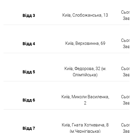
Сьогод
Відд 3
Київ, Слобожанська, 13
Завтр
Сьогод
Відд 4
Київ, Верховинна, 69
Завтр
Київ, Федорова, 32 (м.
Сьогод
Відд 5
Олімпійська)
Завтр
Київ, Миколи Василенка,
Сьогод
Відд 6
2
Завтр
Київ, Гната Хоткевича, 8
Сьогод
Відд 7
(м.Чернігівська)
Завтр