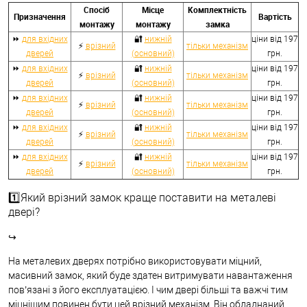
Спосіб
Місце
Комплектність
Призначення
Вартість
монтажу
монтажу
замка
⏩
для вхідних
🔐
нижній
ціни від 197
⚡
врізний
тільки механізм
дверей
(основний)
грн.
⏩
для вхідних
🔐
нижній
ціни від 197
⚡
врізний
тільки механізм
дверей
(основний)
грн.
⏩
для вхідних
🔐
нижній
ціни від 197
⚡
врізний
тільки механізм
дверей
(основний)
грн.
⏩
для вхідних
🔐
нижній
ціни від 197
⚡
врізний
тільки механізм
дверей
(основний)
грн.
⏩
для вхідних
🔐
нижній
ціни від 197
⚡
врізний
тільки механізм
дверей
(основний)
грн.
1️⃣Який врізний замок краще поставити на металеві
двері?
↪
На металевих дверях потрібно використовувати міцний,
масивний замок, який буде здатен витримувати навантаження
пов’язані з його експлуатацією. І чим двері більші та важчі тим
міцнішим повинен бути цей врізний механізм. Він обладнаний