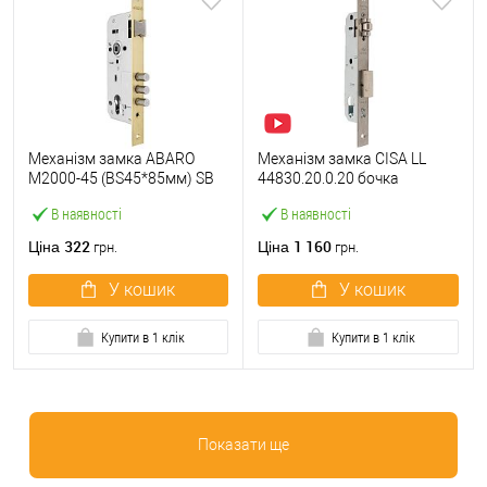
Механізм замка ABARO
Механізм замка CISA LL
M2000-45 (BS45*85мм) SB
44830.20.0.20 бочка
латунь матова
(BS20мм, 22 мм)
В наявності
В наявності
нержавіюча сталь
322
1 160
Ціна
Ціна
грн.
грн.
У кошик
У кошик
Купити в 1 клік
Купити в 1 клік
Показати ще