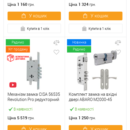
1 160
1 324
Ціна
Ціна
грн.
грн.
У кошик
У кошик
Купити в 1 клік
Купити в 1 клік
Радимо
Новинка
Хіт продажу
Радимо
Механізм замка CISA 56535
Комплект замка на вхідні
Revolution Pro редукторний
двері ABARO M2000-45
з блокуванням
(BS45*85мм) з циліндром
В наявності
В наявності
(BS67,5*85мм) хром
B100 60T і ручками KEDR
матовий
хром
5 519
1 250
Ціна
Ціна
грн.
грн.
У кошик
У кошик