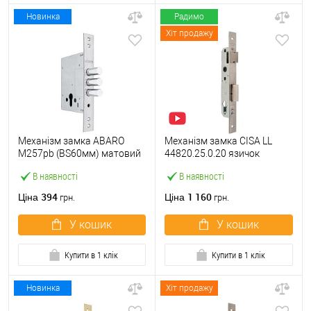
Новинка
Радимо
Хіт продажу
Механізм замка ABARO
Механізм замка CISA LL
M257pb (BS60мм) матовий
44820.25.0.20 язичок
нікель тех.пакування без зв.
(BS25*85мм, 22 мм)
В наявності
В наявності
планки
нержавіюча сталь
394
1 160
Ціна
Ціна
грн.
грн.
У кошик
У кошик
Купити в 1 клік
Купити в 1 клік
Новинка
Хіт продажу