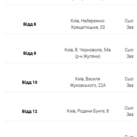
Київ, Набережно-
Сьогод
Відд 8
Хрещатицька, 33
Завтр
Київ, В. Чорновола, 54а
Сьогод
Відд 9
(р-н Жуляни)
Завтр
Київ, Василя
Сьогод
Відд 10
Жуковського, 22А
Завтр
Сьогод
Відд 12
Київ, Родини Бунге, 8
Завтр
Сьогод