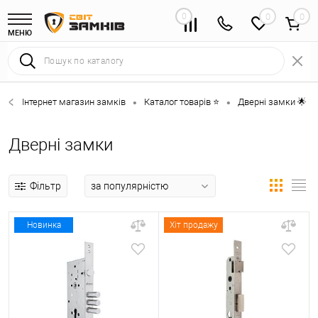
0
0
МЕНЮ
Інтернет магазин замків
Каталог товарів ⭐
Дверні замки 🌟
•
•
•
Дверні замки
Фільтр
Новинка
Хіт продажу