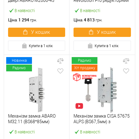
двері ABARO M2000-45
Revolution Pro редукторний
(BS45*85мм) з циліндром
з блокуванням (BS67,5мм)
В наявності
В наявності
B100 70T і ручками KEDR
хром матовий
хром
1 294
4 813
Ціна
Ціна
грн.
грн.
У кошик
У кошик
Купити в 1 клік
Купити в 1 клік
Новинка
Радимо
Радимо
Хіт продажу
Механізм замка ABARO
Механізм замка CISA 57675
M32.11 (BS68*85мм)
ALPS (BS67,5мм) з
матовий нікель
перекодуванням хром
В наявності
В наявності
матовий