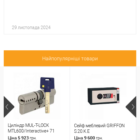
29 листопада 2024
Найпопулярніші товари
Циліндр MUL-T-LOCK
Сейф меблевий GRIFFON
MTL600/Interactive+ 71
S.20.K.E
(31*40) нікель сатин
5 923
9 600
Ціна
Ціна
грн.
грн.