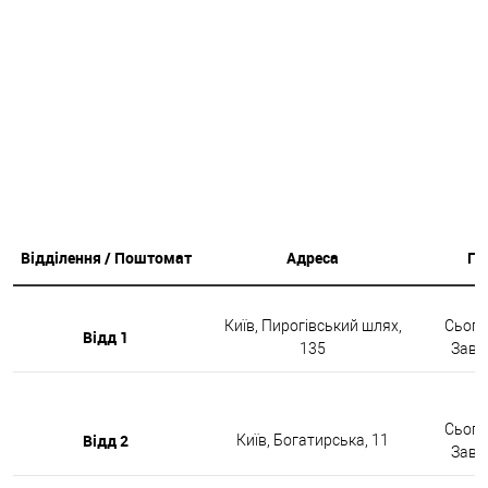
Відділення / Поштомат
Адреса
Гр
Київ, Пирогівський шлях,
Сьогод
Відд 1
135
Завтр
Сьогод
Відд 2
Київ, Богатирська, 11
Завтр