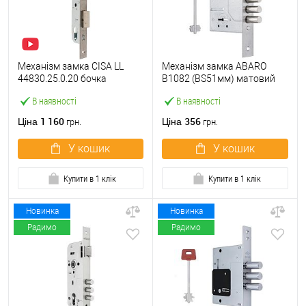
Механізм замка CISA LL
Механізм замка ABARO
44830.25.0.20 бочка
B1082 (BS51мм) матовий
(BS25мм, 22 мм)
нікель 5 ключів
В наявності
В наявності
нержавіюча сталь
1 160
356
Ціна
Ціна
грн.
грн.
У кошик
У кошик
Купити в 1 клік
Купити в 1 клік
Новинка
Новинка
Радимо
Радимо