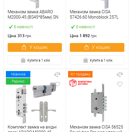
Механізм замка ABARO
Механізм замка CISA
M2000-45 (BS45*85мм) SN
57426.60 Monoblock 257L
матовий нікель
(BS60) хром матовий
В наявності
В наявності
313
1 892
Ціна
Ціна
грн.
грн.
У кошик
У кошик
Купити в 1 клік
Купити в 1 клік
Новинка
Хіт продажу
Радимо
Комплект замка на вхідні
Механізм замка CISA 56525