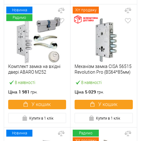
Новинка
Хіт продажу
Радимо
Комплект замка на вхідні
Механізм замка CISA 56515
двері ABARO M252
Revolution Pro (BS64*85мм)
(BS60*85мм) з циліндром
56535 з блокуванням без
В наявності
В наявності
B100, протектором і
торцевої планки
ручками нікель
1 981
5 029
Ціна
Ціна
грн.
грн.
У кошик
У кошик
Купити в 1 клік
Купити в 1 клік
Новинка
Радимо
Хіт продажу