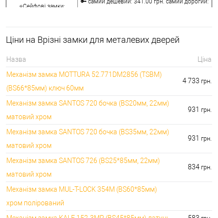
🔑 самий дешевий: 341.00 грн. самий дорогий:
⭐Сейфові замки:
3848.00 грн.
🔑 самий дешевий: 1058.00 грн. самий дорогий:
🔐Кодові замки:
5113.00 грн.
Ціни на Врізні замки для металевих дверей
⭐Протипожежна
🔑 самий дешевий: 290.00 грн. самий дорогий:
фурнітура:
4045.00 грн.
Назва
Ціна
🔑 самий дешевий: 600.00 грн. самий дорогий:
🔐Замки для ролетів:
Механізм замка MOTTURA 52.771DM2856 (TSBM)
660.00 грн.
4 733
грн.
(BS66*85мм) ключ 60мм
Механізм замка SANTOS 720 бочка (BS20мм, 22мм)
931
грн.
матовий хром
Механізм замка SANTOS 720 бочка (BS35мм, 22мм)
931
грн.
матовий хром
Механізм замка SANTOS 726 (BS25*85мм, 22мм)
834
грн.
матовий хром
Механізм замка MUL-T-LOCK 354M (BS60*85мм)
хром полірований
Механізм замка KALE 152-3MR (BS45*85мм) латунь
583