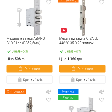
Механізм замка ABARO
Механізм замка CISA LL
B10.01pb (BS52,5мм)
44820.35.0.20 язичок
матовий нікель 5 ключів
(BS35*85мм, 22 мм)
В наявності
В наявності
тех.пакування.без
нержавіюча сталь
зв.планки
508
1 160
Ціна
Ціна
грн.
грн.
У кошик
У кошик
Купити в 1 клік
Купити в 1 клік
Хіт продажу
Новинка
Радимо