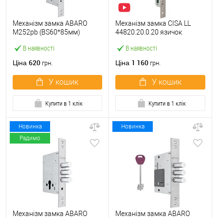
Механізм замка ABARO
Механізм замка CISA LL
M252pb (BS60*85мм)
44820.20.0.20 язичок
матовий нікель тех
(BS20*85мм, 22 мм)
В наявності
В наявності
пакування без зв.планки
нержавіюча сталь
620
1 160
Ціна
Ціна
грн.
грн.
У кошик
У кошик
Купити в 1 клік
Купити в 1 клік
Новинка
Новинка
Радимо
Механізм замка ABARO
Механізм замка ABARO