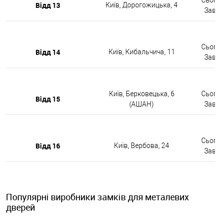
Відд 13
Київ, Дорогожицька, 4
Завтр
Сьогод
Відд 14
Київ, Кибальчича, 11
Завтр
Київ, Берковецька, 6
Сьогод
Відд 15
(АШАН)
Завтр
Сьогод
Відд 16
Київ, Вербова, 24
Завтр
Популярні виробники замків для металевих
дверей