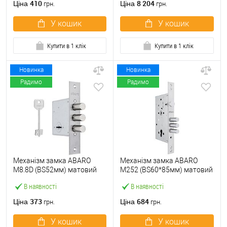
410
8 204
Ціна
Ціна
грн.
грн.
У кошик
У кошик
Купити в 1 клік
Купити в 1 клік
Новинка
Новинка
Радимо
Радимо
Механізм замка ABARO
Механізм замка ABARO
M8.8D (BS52мм) матовий
M252 (BS60*85мм) матовий
нікель 5 ключів
нікель
В наявності
В наявності
373
684
Ціна
Ціна
грн.
грн.
У кошик
У кошик