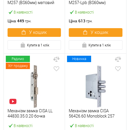
M257 (BS60мм) матовий
M257-Lpb (BS60мм)
нікель
матовий нікель 5 ключів
В наявності
В наявності
тех.пакування.без
зв.планки
449
613
Ціна
Ціна
грн.
грн.
У кошик
У кошик
Купити в 1 клік
Купити в 1 клік
Радимо
Новинка
Хіт продажу
Механізм замка CISA LL
Механізм замка CISA
44830.35.0.20 бочка
56426.60 Monoblock 257
(BS35мм, 22 мм)
(BS60мм) хром матовий
В наявності
В наявності
нержавіюча сталь