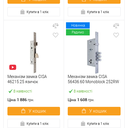
Купити в 1 клік
Купити в 1 клік
Новинка
Радимо
Механізм замка CISA
Механізм замка CISA
46215.25 язичок
56436.60 Monoblock 252RW
(BS25*85мм, 22 мм)
(BS60*85мм) хром матовий
В наявності
В наявності
нержавіюча сталь
1 886
1 608
Ціна
Ціна
грн.
грн.
У кошик
У кошик
Купити в 1 клік
Купити в 1 клік