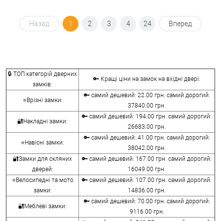
Назад
1
2
3
4
24
Вперед
🔒 ТОП категорій дверних
🔑 Кращі ціни на замок на вхідні двері:
замків:
🔑 самий дешевий: 22.00 грн. самий дорогий:
⭐Врізні замки:
37840.00 грн.
🔑 самий дешевий: 194.00 грн. самий дорогий:
🔐Накладні замки:
26683.00 грн.
🔑 самий дешевий: 41.00 грн. самий дорогий:
⭐Навісні замки:
38042.00 грн.
🔐Замки для скляних
🔑 самий дешевий: 167.00 грн. самий дорогий:
дверей:
16049.00 грн.
⭐Велосипедні та мото
🔑 самий дешевий: 107.00 грн. самий дорогий:
замки:
14836.00 грн.
🔑 самий дешевий: 70.00 грн. самий дорогий:
🔐Меблеві замки:
9116.00 грн.