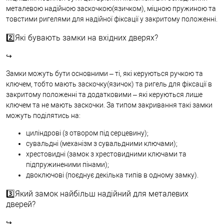
металевою надійною заскочкою(язичком), міцною пружиною та
товстими ригелями для надійної фіксації у закритому положенні.
2️⃣Які бувають замки на вхідних дверях?
↪
Замки можуть бути основними – ті, які керуються ручкою та
ключем, тобто мають заскочку(язичок) та ригель для фіксації в
закритому положенні та додатковими – які керуються лише
ключем та не мають заскочки. За типом закривання такі замки
можуть поділятись на:
циліндрові (з отвором під серцевину);
сувальдні (механізм з сувальдними ключами);
хрестовидні (замок з хрестовидними ключами та
підпружиненими пінами);
двоключові (поєднує декілька типів в одному замку).
3️⃣Який замок найбільш надійний для металевих
дверей?
↪