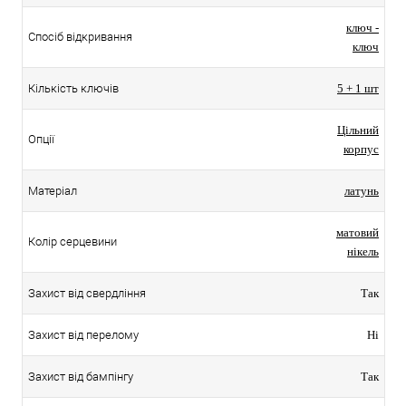
ключ -
Спосіб відкривання
ключ
Кількість ключів
5 + 1 шт
Цільний
Опції
корпус
Матеріал
латунь
матовий
Колір серцевини
нікель
Захист від свердління
Так
Захист від перелому
Ні
Захист від бампінгу
Так