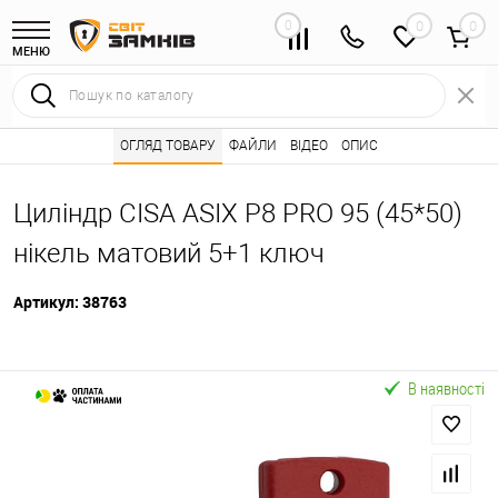
0
0
МЕНЮ
Інтернет магазин замків
ОГЛЯД ТОВАРУ
Каталог товарів ⭐
ФАЙЛИ
ВІДЕО
ОПИС
Серцевини (личинк
•
•
Циліндр CISA ASIX P8 PRO 95 (45*50)
нікель матовий 5+1 ключ
Артикул:
38763
В наявності