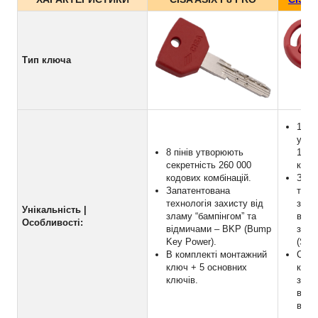
Тип ключа
10 пі
утво
8 пінів утворюють
1 60
секретність 260 000
комб
кодових комбінацій.
Запа
Запатентована
техн
технологія захисту від
злам
Унікальність |
зламу “бампінгом” та
відм
Особливості:
відмичами – BKP (Bump
захи
Key Power).
(SKG
В комплекті монтажний
Спец
ключ + 5 основних
корп
ключів.
захи
вила
вири