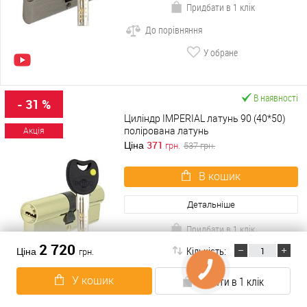
Придбати в 1 клік
До порівняння
У обране
В наявності
- 31 %
Циліндр IMPERIAL латунь 90 (40*50)
полірована латунь
Акція
371
Ціна
грн.
537
грн.
В кошик
Детальніше
Придбати в 1 клік
2 720
Кількість:
До порівняння
Ціна
грн.
У обране
У кошик
Купити в 1 клік