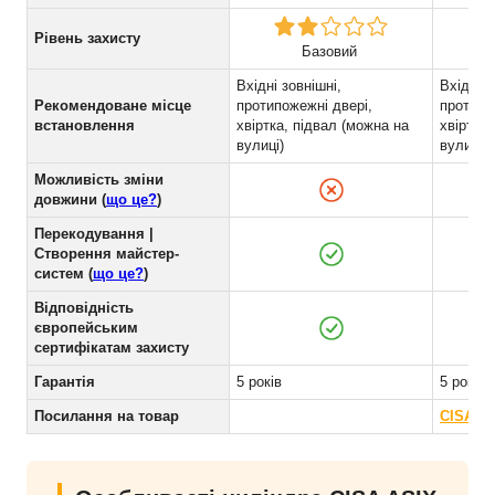
Рівень захисту
Базовий
Вхідні зовнішні,
Вхідні з
Рекомендоване місце
протипожежні двері,
протипо
встановлення
хвіртка, підвал (можна на
хвіртка,
вулиці)
вулиці)
Можливість зміни
довжини (
що це?
)
Перекодування |
Створення майстер-
систем (
що це?
)
Відповідність
європейським
сертифікатам захисту
Гарантія
5 років
5 років
Посилання на товар
CISA As