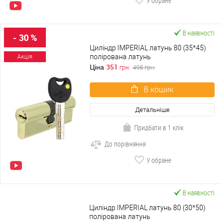
У обране
В наявності
- 30 %
Циліндр IMPERIAL латунь 80 (35*45)
полірована латунь
Акція
351
Ціна
грн.
498
грн.
В кошик
Детальніше
Придбати в 1 клік
До порівняння
У обране
В наявності
Циліндр IMPERIAL латунь 80 (30*50)
полірована латунь