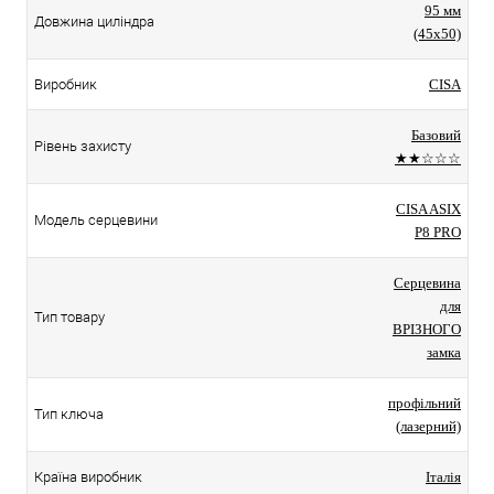
95 мм
Довжина циліндра
(45x50)
Виробник
CISA
Базовий
Рівень захисту
★★☆☆☆
CISA ASIX
Модель серцевини
P8 PRO
Серцевина
для
Тип товару
ВРІЗНОГО
замка
профільний
Тип ключа
(лазерний)
Країна виробник
Італія