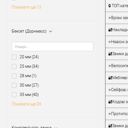
Тип товару
🔒 ТОП кат
Показати ще 13
⭐Врізні за
Матеріал д
Країна вир
🔐Накладн
Бексет (Дорнмасс)
Міжосьова
відстань
⭐Навісні з
🔐Замки д
20 мм
(24)
⭐Велосипе
25 мм
(34)
28 мм
(1)
🔐Меблеві
30 мм
(27)
⭐Сейфові 
35 мм
(40)
🔐Кодові 
Показати ще 33
⭐Протипож
🔐Замки дл
Комплектність замка