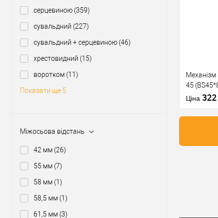
Купити
серцевиною
(359)
сувальдний
(227)
У о
сувальдний + серцевиною
(46)
Виробник
хрестовидний
(15)
Тип товару
воротком
(11)
Механізм
45 (BS45*
Матеріал д
Показати ще 5
матова
32
Країна вир
Ціна
Міжосьова
відстань
Міжосьова відстань
42 мм
(26)
Купити
55 мм
(7)
58 мм
(1)
У о
58,5 мм
(1)
61,5 мм
(3)
Виробник