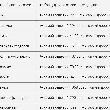
Врізний замок
Тип товару
Врізний замок
егорій дверних замків:
🔑 Кращі ціни на замок на вхідні двері:
для металевих
для металевих
дверей
/
для
дверей
/
для
мки:
🔑 самий дешевий: 22.00 грн. самий дорогий
верей
дерев'яних дверей
дерев'яних дверей
обник
Китай
/
для алюмінієвих
і замки:
🔑 самий дешевий: 194.00 грн. самий дороги
Матеріал дверей
дверей
85 мм
Країна виробник
Італія
амки:
🔑 самий дешевий: 41.00 грн. самий дорогий
Статус (гурт)
1В наявності
ля скляних дверей:
🔑 самий дешевий: 167.00 грн. самий дороги
дні та мото замки:
🔑 самий дешевий: 107.00 грн. самий дороги
 замки:
🔑 самий дешевий: 70.00 грн. самий дорогий:
замки:
🔑 самий дешевий: 341.00 грн. самий дороги
замки:
🔑 самий дешевий: 1058.00 грн. самий дорог
ежна фурнітура:
🔑 самий дешевий: 290.00 грн. самий дороги
я ролетів:
🔑 самий дешевий: 600.00 грн. самий дорогий