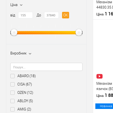
Механізм 
Ціна
44830.35.
22 мм) не
1 1
Матеріал д
Ціна
від
До
OK
Країна вир
Міжосьова
відстань
Купити
Виробник
У о
Виробник
ABARO
(18)
Тип товару
Механізм 
CISA
(67)
язичок (B
OZEN
(12)
нержавію
1 8
Ціна
ABLOY
(5)
Матеріал д
Новинка
AMIG
(2)
Країна вир