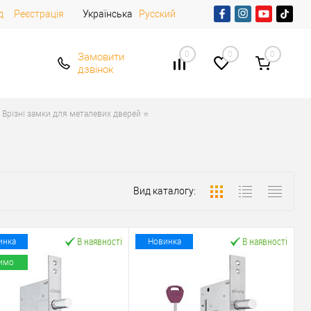
д
Реєстрація
Українська
Русский
0
0
0
Замовити
дзвінок
Врізні замки для металевих дверей ⭐
Вид каталогу:
В наявності
В наявності
инка
Новинка
имо