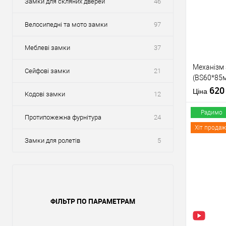
Замки для скляних дверей
46
Велосипедні та мото замки
97
Меблеві замки
37
Механізм
Сейфові замки
21
(BS60*85м
тех пакув
62
Ціна
Кодові замки
12
Радимо
Протипожежна фурнітура
24
Хіт продаж
Замки для ролетів
5
Купити
У о
ФІЛЬТР ПО ПАРАМЕТРАМ
Виробник
Тип товару