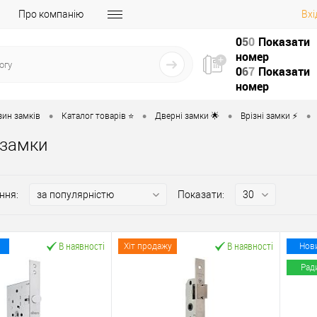
Про компанію
Вхі
0
5
0
Показати
номер
0
6
7
Показати
номер
•
•
•
•
зин замків
Каталог товарів ⭐
Дверні замки 🌟
Врізні замки ⚡️
 замки
ння:
Показати:
В наявності
В наявності
Хіт продажу
Нов
Рад