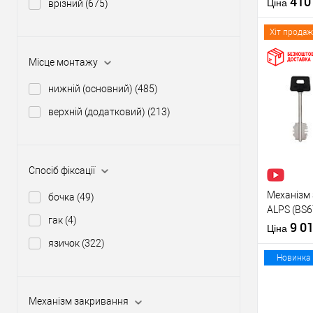
41
Матеріал д
Ціна
врізний
(675)
Країна вир
Міжосьова
Хіт продаж
відстань
Місце монтажу
нижній (основний)
(485)
Купити
верхній (додатковий)
(213)
У о
Виробник
Спосіб фіксації
Тип товару
Механізм 
бочка
(49)
ALPS (BS6
гак
(4)
перекоду
9 0
Матеріал д
Ціна
Країна вир
язичок
(322)
Міжосьова
Новинка
відстань
Механізм закривання