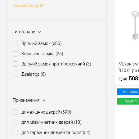
Статус (гур
Показати ще 34
Купити
Тип товару
У о
Врізний замок
(600)
Виробник
Комплект замка
(25)
Тип товару
Врізний замок протипожежний
(3)
Механізм
B10.01pb 
Девіатор
(6)
нікель 5 к
50
Ціна
тех.пакув
Матеріал д
Новинка
Країна вир
Призначення
Радимо
Міжосьова
відстань
для вхідних дверей
(690)
Купити
для міжкімнатних дверей
(10)
для гаражних дверей та воріт
(54)
У о