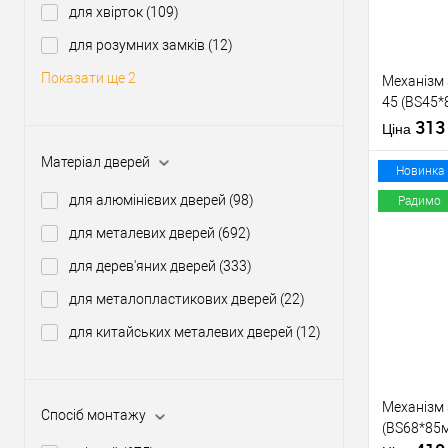
для хвірток
(109)
Виробник
для розумних замків
(12)
Тип товару
Показати ще 2
Механізм
45 (BS45
нікель
31
Матеріал д
Ціна
Країна вир
Матеріал дверей
Статус (гур
Новинка
для алюмінієвих дверей
(98)
Радимо
для металевих дверей
(692)
Купити
для дерев'яних дверей
(333)
для металопластикових дверей
(22)
У о
для китайських металевих дверей
(12)
Виробник
Тип товару
Механізм
Спосіб монтажу
(BS68*85м