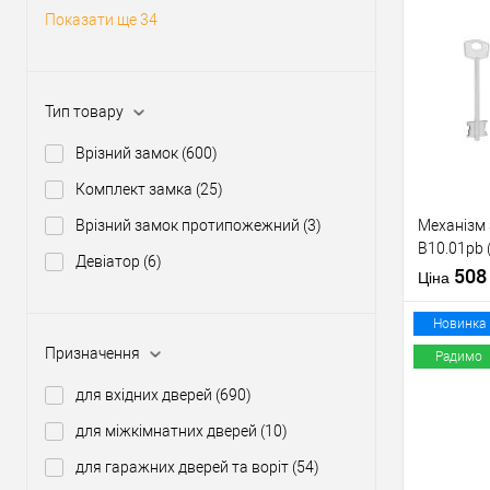
Статус (гур
Показати ще 34
Купити
Тип товару
У о
Врізний замок
(600)
Виробник
Комплект замка
(25)
Тип товару
Врізний замок протипожежний
(3)
Механізм
B10.01pb 
Девіатор
(6)
нікель 5 к
50
Ціна
тех.пакув
Матеріал д
Новинка
Країна вир
Призначення
Радимо
Міжосьова
відстань
для вхідних дверей
(690)
Купити
для міжкімнатних дверей
(10)
для гаражних дверей та воріт
(54)
У о