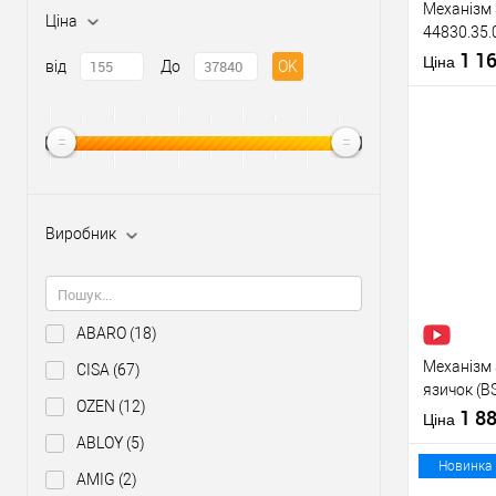
Механізм 
Ціна
44830.35.
22 мм) не
1 1
Матеріал д
Ціна
від
До
OK
Країна вир
Міжосьова
відстань
Купити
Виробник
У о
Виробник
ABARO
(18)
Тип товару
Механізм 
CISA
(67)
язичок (B
OZEN
(12)
нержавію
1 8
Ціна
ABLOY
(5)
Матеріал д
Новинка
AMIG
(2)
Країна вир