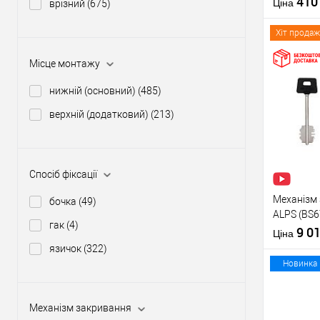
41
Матеріал д
Ціна
врізний
(675)
Країна вир
Міжосьова
Хіт продаж
відстань
Місце монтажу
нижній (основний)
(485)
Купити
верхній (додатковий)
(213)
У о
Виробник
Спосіб фіксації
Тип товару
Механізм 
бочка
(49)
ALPS (BS6
гак
(4)
перекоду
9 0
Матеріал д
Ціна
Країна вир
язичок
(322)
Міжосьова
Новинка
відстань
Механізм закривання