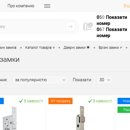
Про компанію
Вхі
0
5
0
Показати
номер
0
6
7
Показати
номер
•
•
•
•
зин замків
Каталог товарів ⭐
Дверні замки 🌟
Врізні замки ⚡️
 замки
ння:
Показати:
В наявності
В наявності
Хіт продажу
Нов
Рад