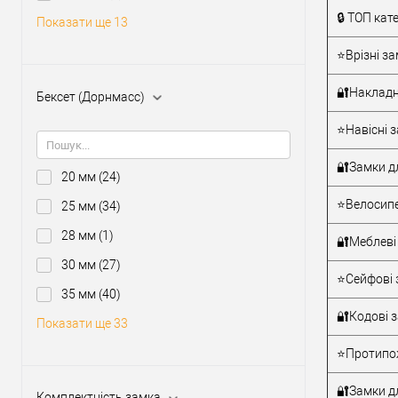
Тип товару
🔒 ТОП кат
Показати ще 13
⭐Врізні за
Матеріал д
Країна вир
🔐Накладн
Бексет (Дорнмасс)
Міжосьова
відстань
⭐Навісні з
🔐Замки д
20 мм
(24)
⭐Велосипе
25 мм
(34)
28 мм
(1)
🔐Меблеві
30 мм
(27)
⭐Сейфові 
35 мм
(40)
🔐Кодові 
Показати ще 33
⭐Протипож
🔐Замки дл
Комплектність замка