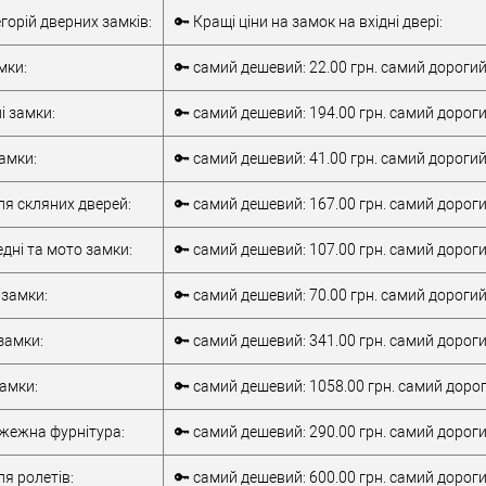
Врізний замок
Тип товару
Врізний замок
егорій дверних замків:
🔑 Кращі ціни на замок на вхідні двері:
для металевих
для металевих
дверей
/
для
дверей
/
для
мки:
🔑 самий дешевий: 22.00 грн. самий дорогий
верей
дерев'яних дверей
дерев'яних дверей
обник
Китай
/
для алюмінієвих
і замки:
🔑 самий дешевий: 194.00 грн. самий дороги
Матеріал дверей
дверей
85 мм
Країна виробник
Італія
амки:
🔑 самий дешевий: 41.00 грн. самий дорогий
Статус (гурт)
1В наявності
ля скляних дверей:
🔑 самий дешевий: 167.00 грн. самий дороги
дні та мото замки:
🔑 самий дешевий: 107.00 грн. самий дороги
 замки:
🔑 самий дешевий: 70.00 грн. самий дорогий:
замки:
🔑 самий дешевий: 341.00 грн. самий дороги
замки:
🔑 самий дешевий: 1058.00 грн. самий дорог
ежна фурнітура:
🔑 самий дешевий: 290.00 грн. самий дороги
я ролетів:
🔑 самий дешевий: 600.00 грн. самий дорогий