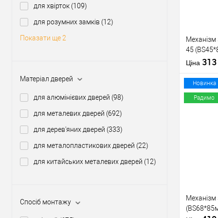
для хвірток
(109)
Виробник
для розумних замків
(12)
Тип товару
Показати ще 2
Механізм
45 (BS45
нікель
31
Матеріал д
Ціна
Країна вир
Матеріал дверей
Статус (гур
Новинка
для алюмінієвих дверей
(98)
Радимо
для металевих дверей
(692)
Купити
для дерев'яних дверей
(333)
для металопластикових дверей
(22)
У о
для китайських металевих дверей
(12)
Виробник
Тип товару
Механізм
Спосіб монтажу
(BS68*85м