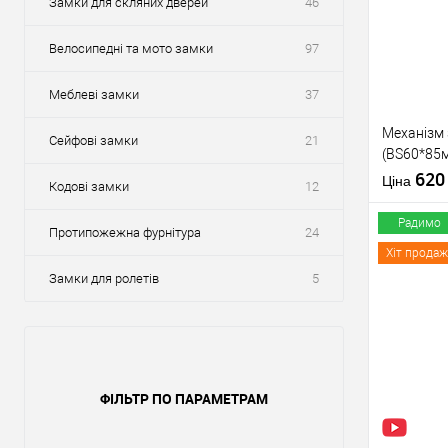
Замки для скляних дверей
46
Велосипедні та мото замки
97
Меблеві замки
37
Механізм
Сейфові замки
21
(BS60*85м
тех пакув
62
Ціна
Кодові замки
12
Радимо
Протипожежна фурнітура
24
Хіт продаж
Замки для ролетів
5
Купити
У о
ФІЛЬТР ПО ПАРАМЕТРАМ
Виробник
Тип товару