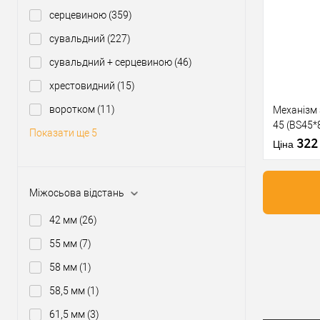
Купити
серцевиною
(359)
сувальдний
(227)
У о
сувальдний + серцевиною
(46)
Виробник
хрестовидний
(15)
Тип товару
воротком
(11)
Механізм
45 (BS45*
Матеріал д
Показати ще 5
матова
32
Країна вир
Ціна
Міжосьова
відстань
Міжосьова відстань
42 мм
(26)
Купити
55 мм
(7)
58 мм
(1)
У о
58,5 мм
(1)
61,5 мм
(3)
Виробник