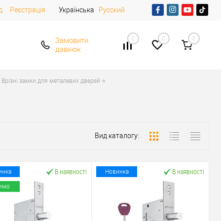
д
Реєстрація
Українська
Русский
0
0
0
Замовити
дзвінок
Врізні замки для металевих дверей ⭐
Вид каталогу:
В наявності
В наявності
инка
Новинка
имо