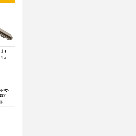
 1 з
 4 з
орму.
 000
ій.