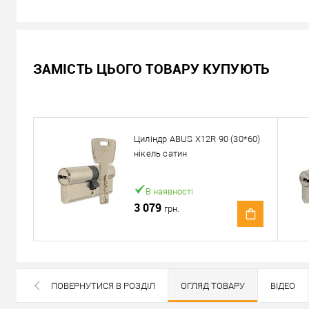
В наявності
ЗАМІСТЬ ЦЬОГО ТОВАРУ КУПУЮТЬ
563
грн.
- 29 %
398
Ціна
грн.
Кількість:
Циліндр ABUS X12R 90 (30*60)
нікель сатин
У кошик
В наявності
Можемо встановити ц
3 079
грн.
Доставка
«Новою Поштою» по Україні
ПОВЕРНУТИСЯ В РОЗДІЛ
ОГЛЯД ТОВАРУ
ВІДЕО
Самовивіз