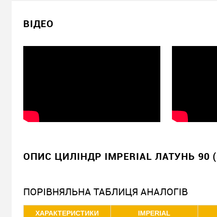
Мінімальна сума замовлення 400 грн
ВСІ БРЕНДИ ДАНОЇ КАТЕГОРІЇ
Доставка накладеним платежем від 400 грн
ВІДЕО
Відправити посилання другу
ОПИС ЦИЛІНДР IMPERIAL ЛАТУНЬ 90 (
ПОРІВНЯЛЬНА ТАБЛИЦЯ АНАЛОГІВ
ХАРАКТЕРИСТИКИ
IMPERIAL