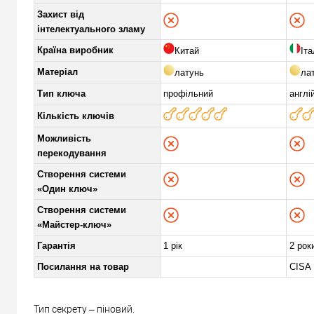
Захист від
інтелектуального зламу
Країна виробник
Китай
Іта
Матеріал
латунь
ла
Тип ключа
профільний
англі
Кількість ключів
Можливість
перекодування
Створення системи
«Один ключ»
Створення системи
«Майстер-ключ»
Гарантія
1 рік
2 рок
Посилання на товар
CISA 
Тип секрету – піновий.