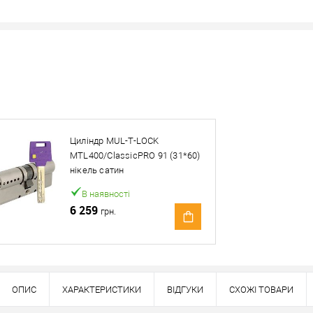
Наявність в роздрібних магазинах уточн
Знайшли деше
Знизимо 
Циліндр MUL-T-LOCK
MTL400/ClassicPRO 91 (31*60)
Купити в 1 клік
нікель сатин
В наявності
ей товар. Деталі запитуйте у менеджера.
6 259
грн.
Оплата
ОПИС
ХАРАКТЕРИСТИКИ
ВІДГУКИ
СХОЖІ ТОВАРИ