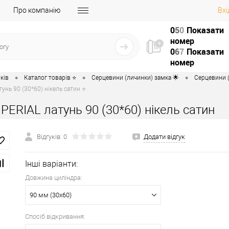
Про компанію
Вхі
0
5
0
Показати
номер
0
6
7
Показати
номер
•
•
•
ків
Каталог товарів ⭐
Серцевини (личинки) замка 🌟
Серцевини (
унь 90 (30*60) нікель сатин ⭐
PERIAL латунь 90 (30*60) нікель сатин
Відгуків: 0
Додати відгук
Інші варіанти:
Довжина циліндра:
90 мм (30x60)
Спосіб відкривання: