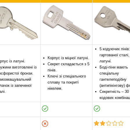
5 кодуючих пінів:
гартованої сталі,
Корпус із міцної латуні.
рпус із латуні.
латуні.
Секрет складається з 5
ужини виготовлені із
Боді-піни мають
пінів.
сфористої бронзи.
спеціальну
Ключі зі спеціального
амозмащувальний
гантелеподібну
сплаву та покриті
лачок із запеченої
(антипікінгову) ф
нікелем.
алі.
Секретність – 30
кодових комбінац