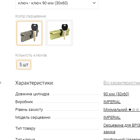
ключ - ключ 90 мм (30x60)
Колір серцевини:
Кількість ключів:
5 шт
Характеристики:
Всі характеристи
Довжина циліндра
90 мм (30x60)
Виробник
IMPERIAL
Рівень захисту
Мінімальний ★☆
Модель серцевини
IMPERIAL
Серцевина для ВР
Тип товару
замка
Тип ключа
профільний (лазерн