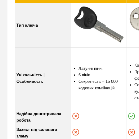
Тип ключа
Ко
Латунні піни.
Пр
Унікальність |
6 пінів.
фо
Особливості:
Секретність – 15 000
С
кодових комбінацій.
ку
ст
Надійна довготривала
робота
Захист від силового
зламу