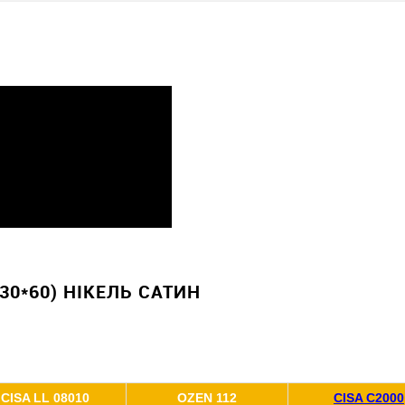
30*60) НІКЕЛЬ САТИН
CISA LL 08010
OZEN 112
CISA C2000