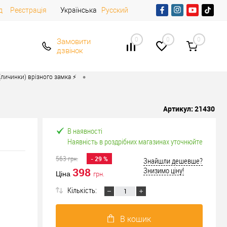
д
Реєстрація
Українська
Русский
0
0
0
Замовити
дзвінок
•
личинки) врізного замка ⚡️
Артикул:
21430
В наявності
Наявність в роздрібних магазинах уточнюйте
563
грн.
- 29 %
Знайшли дешевше?
398
Знизимо ціну!
Ціна
грн.
Кількість:
В кошик