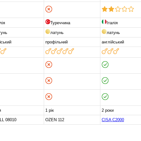
лія
Туреччина
Італія
тунь
латунь
латунь
йський
профільний
англійський
и
1 рік
2 роки
LL 08010
OZEN 112
CISA C2000