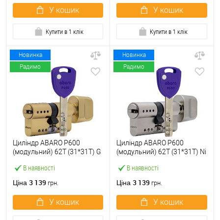
У кошик
У кошик
Купити в 1 клік
Купити в 1 клік
Новинка
Новинка
Радимо
Радимо
Циліндр ABARO P600
Циліндр ABARO P600
(модульний) 62T (31*31T) G
(модульний) 62T (31*31T) Ni
латунь полірована 5 ключів
нікель сатин 5 ключів
В наявності
В наявності
3 139
3 139
Ціна
Ціна
грн.
грн.
У кошик
У кошик