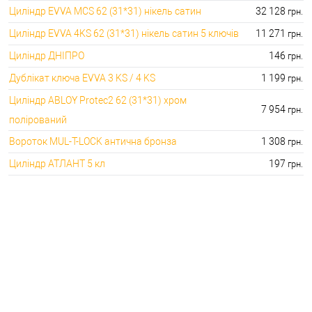
Циліндр EVVA MCS 62 (31*31) нікель сатин
32 128
грн.
Циліндр EVVA 4KS 62 (31*31) нікель сатин 5 ключів
11 271
грн.
Циліндр ДНІПРО
146
грн.
Дублікат ключа EVVA 3 KS / 4 KS
1 199
грн.
Циліндр ABLOY Protec2 62 (31*31) хром
7 954
грн.
полірований
Вороток MUL-T-LOCK антична бронза
1 308
грн.
Циліндр АТЛАНТ 5 кл
197
грн.
🔒 ТОП категорій :
🔑 Кращі ціни на :
⭐Серцевини для врізних замків:
🔑 155.00 грн. 41072.00 грн.
🔐Серцевини для накладних замків:
🔑 146.00 грн. 2622.00 грн.
⭐Ключі до серцевин:
🔑 133.00 грн. 9990.00 грн.
🔐Аксесуари для серцевин:
🔑 30.00 грн. 2746.00 грн.