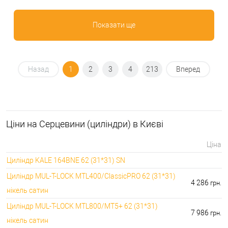
Показати ще
Назад
1
2
3
4
213
Вперед
Ціни на Серцевини (циліндри) в Києві
Ціна
Циліндр KALE 164BNE 62 (31*31) SN
Циліндр MUL-T-LOCK MTL400/ClassicPRO 62 (31*31)
4 286
грн.
нікель сатин
Циліндр MUL-T-LOCK MTL800/MT5+ 62 (31*31)
7 986
грн.
нікель сатин