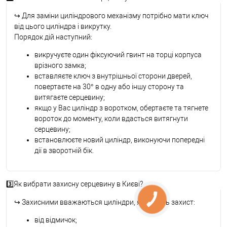
↪
Для заміни циліндрового механізму потрібно мати ключ
від цього циліндра і викрутку.
Порядок дій наступний:
викручуєте один фіксуючий гвинт на торці корпуса
врізного замка;
вставляєте ключ з внутрішньої сторони дверей,
повертаєте на 30° в одну або іншу сторону та
витягаєте серцевину;
якщо у Вас циліндр з воротком, обертаєте та тягнете
вороток до моменту, коли вдасться витягнути
серцевину;
встановлюєте новий циліндр, виконуючи попередні
дії в зворотній бік.
3️⃣Як вибрати захисну серцевину в Києві?
↪
Захисними вважаються циліндри, які мають захист:
від відмичок;