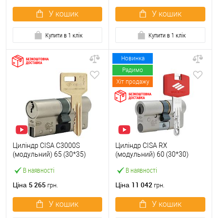
У кошик
У кошик
Купити в 1 клік
Купити в 1 клік
Новинка
Радимо
Хіт продажу
Циліндр CISA C3000S
Циліндр CISA RX
(модульний) 65 (30*35)
(модульний) 60 (30*30)
нікель матовий 3 ключі
нікель матовий 3 ключі
В наявності
В наявності
5 265
11 042
Ціна
Ціна
грн.
грн.
У кошик
У кошик