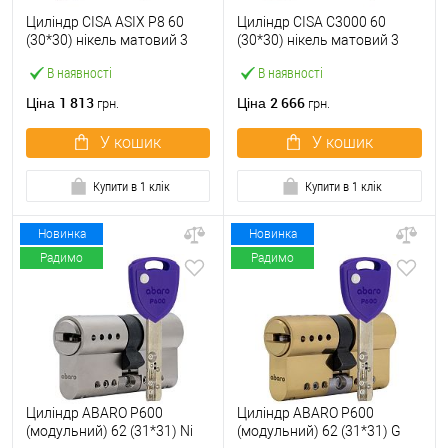
Циліндр CISA ASIX P8 60
Циліндр CISA C3000 60
(30*30) нікель матовий 3
(30*30) нікель матовий 3
ключі
ключі
В наявності
В наявності
1 813
2 666
Ціна
Ціна
грн.
грн.
У кошик
У кошик
Купити в 1 клік
Купити в 1 клік
Новинка
Новинка
Радимо
Радимо
Циліндр ABARO P600
Циліндр ABARO P600
(модульний) 62 (31*31) Ni
(модульний) 62 (31*31) G