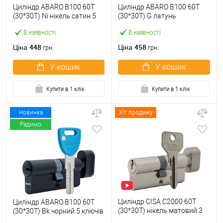
Циліндр ABARO B100 60T
Циліндр ABARO B100 60T
(30*30T) Ni нікель сатин 5
(30*30T) G латунь
ключів
полірована 5 ключів
В наявності
В наявності
448
458
Ціна
Ціна
грн.
грн.
У кошик
У кошик
Купити в 1 клік
Купити в 1 клік
Новинка
Хіт продажу
Радимо
Циліндр CISA C2000 60T
Циліндр ABARO B100 60T
(30*30T) нікель матовий 3
(30*30T) Bk чорний 5 ключів
ключі