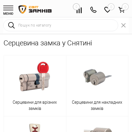
0
0
МЕНЮ
Серцевина замка у Снятині
Серцевини для врізних
Серцевини для накладних
замків
замків