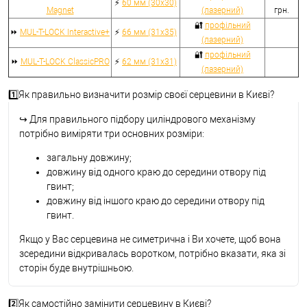
⚡
60 мм (30x30)
Magnet
(лазерний)
грн.
🔐
профільний
⏩
MUL-T-LOCK Interactive+
⚡
66 мм (31x35)
(лазерний)
🔐
профільний
⏩
MUL-T-LOCK ClassicPRO
⚡
62 мм (31x31)
(лазерний)
1️⃣Як правильно визначити розмір своєї серцевини в Києві?
↪
Для правильного підбору циліндрового механізму
потрібно виміряти три основних розміри:
загальну довжину;
довжину від одного краю до середини отвору під
гвинт;
довжину від іншого краю до середини отвору під
гвинт.
Якщо у Вас серцевина не симетрична і Ви хочете, щоб вона
зсередини відкривалась воротком, потрібно вказати, яка зі
сторін буде внутрішньою.
2️⃣Як самостійно замінити серцевину в Києві?