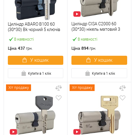
Циліндр CISA C2000 60
Циліндр ABARO B100 60
(30*30) нікель матовий 3
(30*30) Bk чорний 5 ключів
ключі
В наявності
В наявності
437
894
Ціна
Ціна
грн.
грн.
У кошик
У кошик
Купити в 1 клік
Купити в 1 клік
Хіт продажу
Хіт продажу