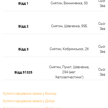
Сьогод
Відд 1
Снятин, Винниченка, 50
Завтр
Сьогод
Відд 2
Снятин, Шевченка, 99Б
Завтр
Сьогод
Відд 3
Снятин, Кобринських, 2б
Завтр
Снятин, Пункт, Шевченка,
Сьогод
Відд 51325
294 (маг.
Завтр
"Автозапчастини")
Купити серцевина замка у Вінниці
Купити серцевина замка у Дніпрі