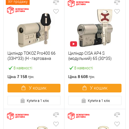
Хіт продажу
Циліндр TOKOZ Pro400 66
Циліндр CISA AP4 S
(33H*33) (H - гартована
(модульний) 65 (30*35)
сторона) нікель матовий
нікель матовий 3 ключі
В наявності
В наявності
7 158
8 608
Ціна
Ціна
грн.
грн.
У кошик
У кошик
Купити в 1 клік
Купити в 1 клік