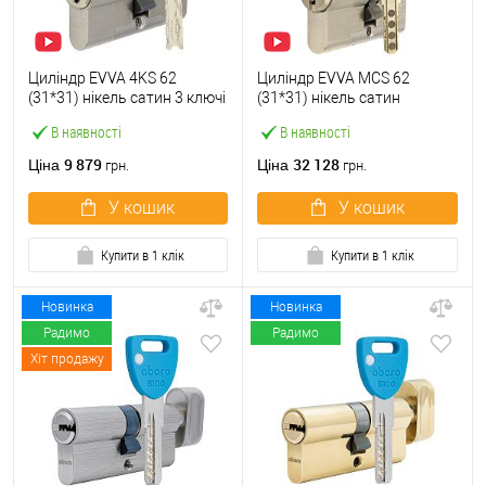
Циліндр EVVA 4KS 62
Циліндр EVVA MCS 62
(31*31) нікель сатин 3 ключі
(31*31) нікель сатин
В наявності
В наявності
9 879
32 128
Ціна
Ціна
грн.
грн.
У кошик
У кошик
Купити в 1 клік
Купити в 1 клік
Новинка
Новинка
Радимо
Радимо
Хіт продажу