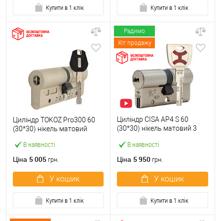
Купити в 1 клік
Купити в 1 клік
Радимо
Хіт продажу
Циліндр CISA AP4 S 60
Циліндр TOKOZ Pro300 60
(30*30) нікель матовий 3
(30*30) нікель матовий
ключі
В наявності
В наявності
5 005
5 950
Ціна
Ціна
грн.
грн.
У кошик
У кошик
Купити в 1 клік
Купити в 1 клік