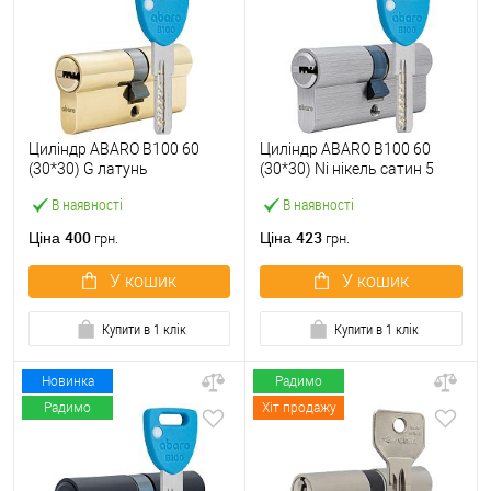
Циліндр ABARO B100 60
Циліндр ABARO B100 60
(30*30) G латунь
(30*30) Ni нікель сатин 5
полірована 5 ключів
ключів
В наявності
В наявності
400
423
Ціна
Ціна
грн.
грн.
У кошик
У кошик
Купити в 1 клік
Купити в 1 клік
Новинка
Радимо
Радимо
Хіт продажу