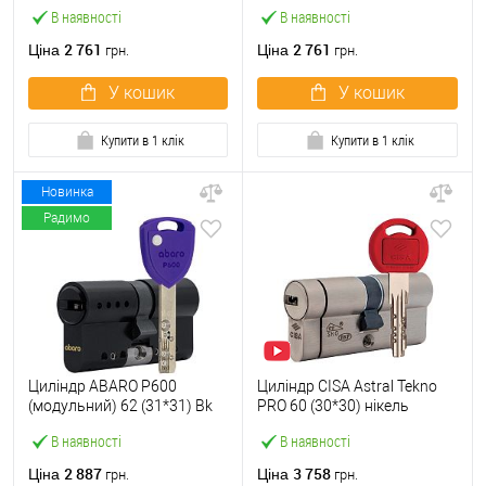
нікель сатин 5 ключів
латунь полірована 5 ключів
В наявності
В наявності
2 761
2 761
Ціна
Ціна
грн.
грн.
У кошик
У кошик
Купити в 1 клік
Купити в 1 клік
Новинка
Радимо
Циліндр ABARO P600
Циліндр CISA Astral Tekno
(модульний) 62 (31*31) Bk
PRO 60 (30*30) нікель
чорний 5 ключів
матовий 3 ключі
В наявності
В наявності
2 887
3 758
Ціна
Ціна
грн.
грн.