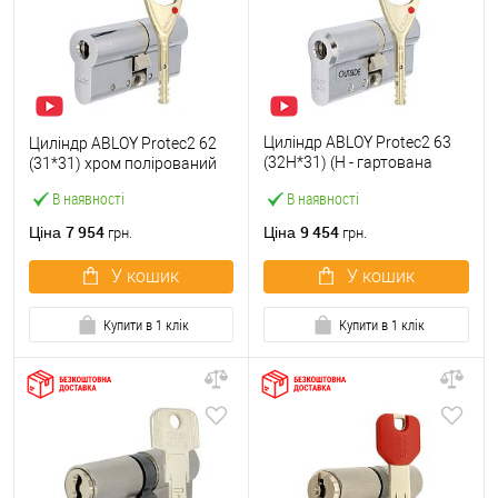
Циліндр ABLOY Protec2 63
Циліндр ABLOY Protec2 62
(32H*31) (H - гартована
(31*31) хром полірований
сторона) хром полірований
В наявності
В наявності
7 954
9 454
Ціна
Ціна
грн.
грн.
У кошик
У кошик
Купити в 1 клік
Купити в 1 клік