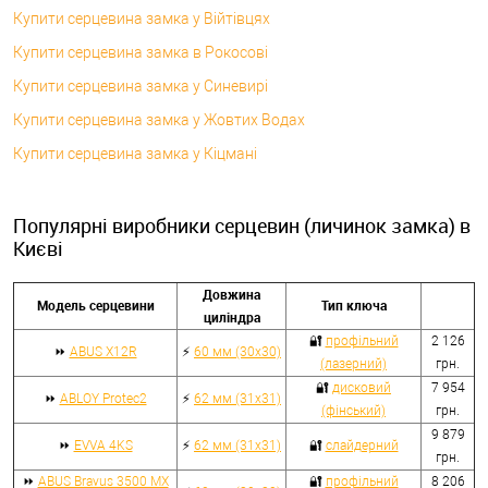
Купити серцевина замка у Війтівцях
Купити серцевина замка в Рокосові
Купити серцевина замка у Синевирі
Купити серцевина замка у Жовтих Водах
Купити серцевина замка у Кіцмані
Популярні виробники серцевин (личинок замка) в
Києві
Довжина
Модель серцевини
Тип ключа
циліндра
🔐
профільний
2 126
⏩
ABUS X12R
⚡
60 мм (30x30)
(лазерний)
грн.
🔐
дисковий
7 954
⏩
ABLOY Protec2
⚡
62 мм (31x31)
(фінський)
грн.
9 879
⏩
EVVA 4KS
⚡
62 мм (31x31)
🔐
слайдерний
грн.
⏩
ABUS Bravus 3500 MX
🔐
профільний
8 206