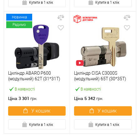
Купити в 1 клік
Купити в 1 клік
Новинка
Радимо
Циліндр ABARO P600
Циліндр CISA C3000S
(модульний) 62T (31*31T)
(модульний) 65T (30*35T)
Bk чорний 5 ключів
нікель матовий 3 ключі
В наявності
В наявності
3 301
5 342
Ціна
Ціна
грн.
грн.
У кошик
У кошик
Купити в 1 клік
Купити в 1 клік