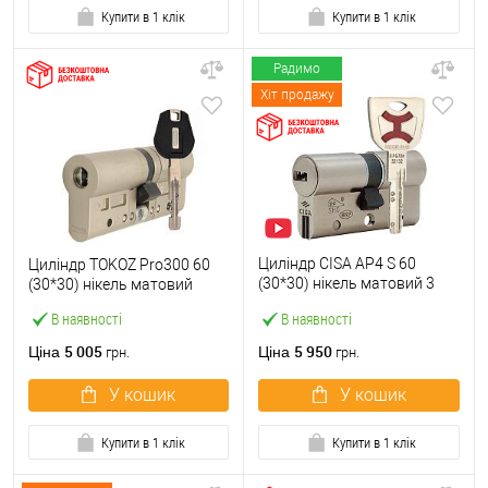
Купити в 1 клік
Купити в 1 клік
Радимо
Хіт продажу
Циліндр CISA AP4 S 60
Циліндр TOKOZ Pro300 60
(30*30) нікель матовий 3
(30*30) нікель матовий
ключі
В наявності
В наявності
5 005
5 950
Ціна
Ціна
грн.
грн.
У кошик
У кошик
Купити в 1 клік
Купити в 1 клік