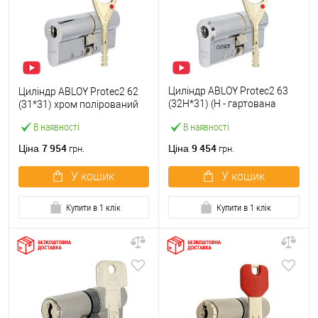
Циліндр ABLOY Protec2 63
Циліндр ABLOY Protec2 62
(32H*31) (H - гартована
(31*31) хром полірований
сторона) хром полірований
В наявності
В наявності
7 954
9 454
Ціна
Ціна
грн.
грн.
У кошик
У кошик
Купити в 1 клік
Купити в 1 клік