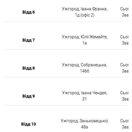
Ужгород, Івана Франка,
Сьогод
Відд 6
1д (офіс 2)
Завтр
Ужгород, Юлії Жемайте,
Сьогод
Відд 7
1а
Завтр
Ужгород, Собранецька,
Сьогод
Відд 8
146б
Завтр
Ужгород, Івана Чендея,
Сьогод
Відд 9
31
Завтр
Ужгород, Заньковецької,
Сьогод
Відд 10
48а
Завтр