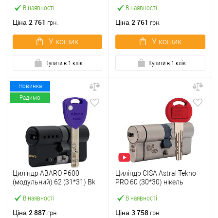
нікель сатин 5 ключів
латунь полірована 5 ключів
В наявності
В наявності
2 761
2 761
Ціна
Ціна
грн.
грн.
У кошик
У кошик
Купити в 1 клік
Купити в 1 клік
Новинка
Радимо
Циліндр ABARO P600
Циліндр CISA Astral Tekno
(модульний) 62 (31*31) Bk
PRO 60 (30*30) нікель
чорний 5 ключів
матовий 3 ключі
В наявності
В наявності
2 887
3 758
Ціна
Ціна
грн.
грн.