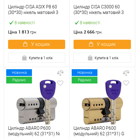
Циліндр CISA ASIX P8 60
Циліндр CISA C3000 60
(30*30) нікель матовий 3
(30*30) нікель матовий 3
ключі
ключі
В наявності
В наявності
1 813
2 666
Ціна
Ціна
грн.
грн.
У кошик
У кошик
Купити в 1 клік
Купити в 1 клік
Новинка
Новинка
Радимо
Радимо
Циліндр ABARO P600
Циліндр ABARO P600
(модульний) 62 (31*31) Ni
(модульний) 62 (31*31) G