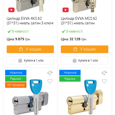
Циліндр EVVA 4KS 62
Циліндр EVVA MCS 62
(31*31) нікель сатин 3 ключі
(31*31) нікель сатин
В наявності
В наявності
9 879
32 128
Ціна
Ціна
грн.
грн.
У кошик
У кошик
Купити в 1 клік
Купити в 1 клік
Новинка
Новинка
Радимо
Радимо
Хіт продажу