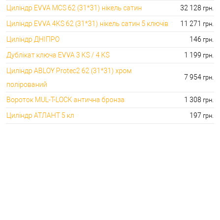
Циліндр EVVA MCS 62 (31*31) нікель сатин
32 128
грн.
Циліндр EVVA 4KS 62 (31*31) нікель сатин 5 ключів
11 271
грн.
Циліндр ДНІПРО
146
грн.
Дублікат ключа EVVA 3 KS / 4 KS
1 199
грн.
Циліндр ABLOY Protec2 62 (31*31) хром
7 954
грн.
полірований
Вороток MUL-T-LOCK антична бронза
1 308
грн.
Циліндр АТЛАНТ 5 кл
197
грн.
🔒 ТОП категорій :
🔑 Кращі ціни на :
⭐Серцевини для врізних замків:
🔑 155.00 грн. 41072.00 грн.
🔐Серцевини для накладних замків:
🔑 146.00 грн. 2622.00 грн.
⭐Ключі до серцевин:
🔑 133.00 грн. 9990.00 грн.
🔐Аксесуари для серцевин:
🔑 30.00 грн. 2746.00 грн.