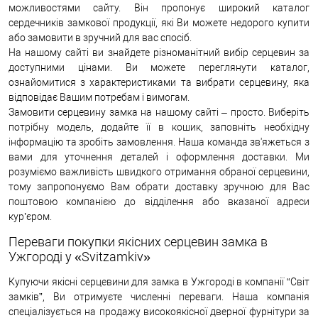
можливостями сайту. Він пропонує широкий каталог
сердечників замкової продукції, які Ви можете недорого купити
або замовити в зручний для вас спосіб.
На нашому сайті ви знайдете різноманітний вибір серцевин за
доступними цінами. Ви можете переглянути каталог,
ознайомитися з характеристиками та вибрати серцевину, яка
відповідає Вашим потребам і вимогам.
Замовити серцевину замка на нашому сайті – просто. Виберіть
потрібну модель, додайте її в кошик, заповніть необхідну
інформацію та зробіть замовлення. Наша команда зв'яжеться з
вами для уточнення деталей і оформлення доставки. Ми
розуміємо важливість швидкого отримання обраної серцевини,
тому запропонуємо Вам обрати доставку зручною для Вас
поштовою компанією до відділення або вказаної адреси
кур’єром.
Переваги покупки якісних серцевин замка в
Ужгороді у «Svitzamkiv»
Купуючи якісні серцевини для замка в Ужгороді в компанії “Світ
замків”, Ви отримуєте численні переваги. Наша компанія
спеціалізується на продажу високоякісної дверної фурнітури за