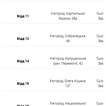
Ужгород, Карпатської
Сьогод
Відд 11
України, 38а
Завтр
Ужгород, Собранецька,
Сьогод
Відд 12
46
Завтр
Ужгород, Капушанська
Сьогод
Відд 14
(ран. Перемоги), 42
Завтр
Ужгород, Олега Куцина,
Сьогод
Відд 15
12Г
Завтр
Ужгород, Національної
Сьогод
Відд 16