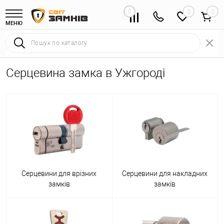
0
0
МЕНЮ
Серцевина замка в Ужгороді
Серцевини для врізних
Серцевини для накладних
замків
замків