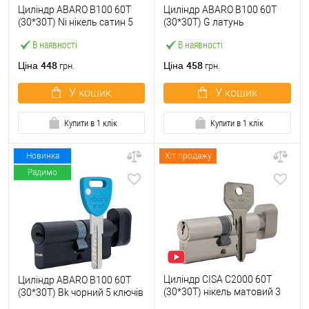
Циліндр ABARO B100 60T
Циліндр ABARO B100 60T
(30*30T) Ni нікель сатин 5
(30*30T) G латунь
ключів
полірована 5 ключів
В наявності
В наявності
448
458
Ціна
Ціна
грн.
грн.
У кошик
У кошик
Купити в 1 клік
Купити в 1 клік
Новинка
Хіт продажу
Радимо
Циліндр CISA C2000 60T
Циліндр ABARO B100 60T
(30*30T) нікель матовий 3
(30*30T) Bk чорний 5 ключів
ключі