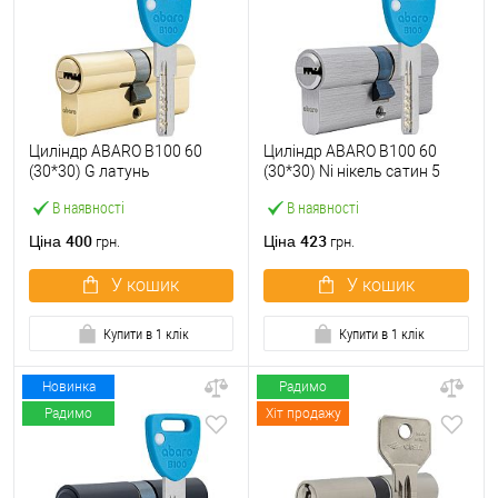
Циліндр ABARO B100 60
Циліндр ABARO B100 60
(30*30) G латунь
(30*30) Ni нікель сатин 5
полірована 5 ключів
ключів
В наявності
В наявності
400
423
Ціна
Ціна
грн.
грн.
У кошик
У кошик
Купити в 1 клік
Купити в 1 клік
Новинка
Радимо
Радимо
Хіт продажу