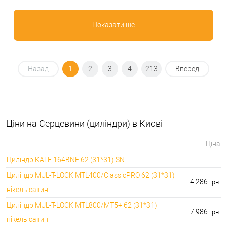
Показати ще
Назад
1
2
3
4
213
Вперед
Ціни на Серцевини (циліндри) в Києві
Ціна
Циліндр KALE 164BNE 62 (31*31) SN
Циліндр MUL-T-LOCK MTL400/ClassicPRO 62 (31*31)
4 286
грн.
нікель сатин
Циліндр MUL-T-LOCK MTL800/MT5+ 62 (31*31)
7 986
грн.
нікель сатин