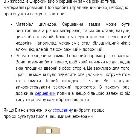
В Ужгороді є широкий вибір серцевин замків різних типів,
матеріалів і розмірів. Щоб зробити правильний вибір, необхідно
враховувати наступні фактори:
Матеріал циліндра. Серцевина замка може бути
виготовлена з різних матеріалів, таких як сталь, латунь,
цинк або алюміній. Кожен матеріал має свої переваги й
недоліки. Наприклад, механізм зі сталі більш міцний, ніж з
алюмінію, але він також важчий й дорожчий.
Розмір серцевини замка. Головний параметр – довжина.
Вона повинна бути такою, щоб край личинки не виглядав
з-за площини дверей з обох сторін. Це важливо для того,
щоб її не можна було підчепити спеціальним інструментом
та зламати. Інший випадок – якщо Ви плануєте
використовувати захисний протектор. В такому разі
довжина
серцевини
повинна дещо більшою залежно від
типу та розміру самої броненакладки.
Якщо Ви не впевнені, яку
серцевину
вибрати, краще
проконсультуватися з нашими менеджерами.