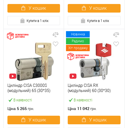
У кошик
У кошик
Купити в 1 клік
Купити в 1 клік
Новинка
Радимо
Хіт продажу
Циліндр CISA C3000S
Циліндр CISA RX
(модульний) 65 (30*35)
(модульний) 60 (30*30)
нікель матовий 3 ключі
нікель матовий 3 ключі
В наявності
В наявності
5 265
11 042
Ціна
Ціна
грн.
грн.
У кошик
У кошик