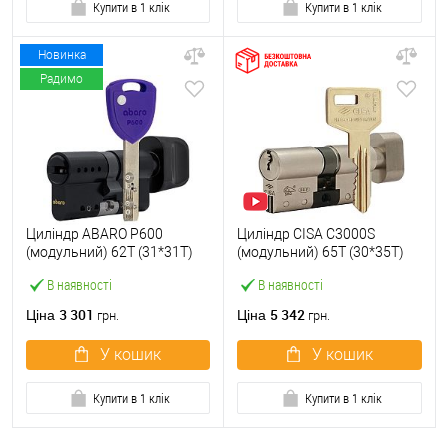
Купити в 1 клік
Купити в 1 клік
Новинка
Радимо
Циліндр ABARO P600
Циліндр CISA C3000S
(модульний) 62T (31*31T)
(модульний) 65T (30*35T)
Bk чорний 5 ключів
нікель матовий 3 ключі
В наявності
В наявності
3 301
5 342
Ціна
Ціна
грн.
грн.
У кошик
У кошик
Купити в 1 клік
Купити в 1 клік