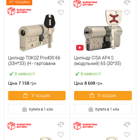
Хіт продажу
Циліндр TOKOZ Pro400 66
Циліндр CISA AP4 S
(33H*33) (H - гартована
(модульний) 65 (30*35)
сторона) нікель матовий
нікель матовий 3 ключі
В наявності
В наявності
7 158
8 608
Ціна
Ціна
грн.
грн.
У кошик
У кошик
Купити в 1 клік
Купити в 1 клік