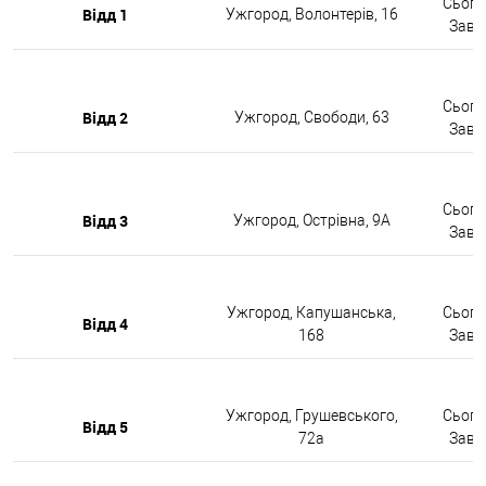
Сьогод
Відд 1
Ужгород, Волонтерів, 16
Завтр
Сьогод
Відд 2
Ужгород, Свободи, 63
Завтр
Сьогод
Відд 3
Ужгород, Острівна, 9А
Завтр
Ужгород, Капушанська,
Сьогод
Відд 4
168
Завтр
Ужгород, Грушевського,
Сьогод
Відд 5
72а
Завтр