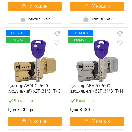
У кошик
У кошик
Купити в 1 клік
Купити в 1 клік
Новинка
Новинка
Радимо
Радимо
Циліндр ABARO P600
Циліндр ABARO P600
(модульний) 62T (31*31T) G
(модульний) 62T (31*31T) Ni
латунь полірована 5 ключів
нікель сатин 5 ключів
В наявності
В наявності
3 139
3 139
Ціна
Ціна
грн.
грн.
У кошик
У кошик