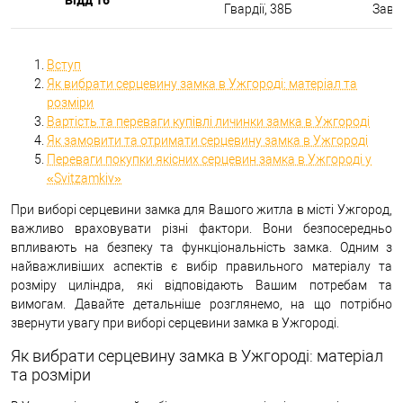
Гвардії, 38Б
Завтр
Вступ
Як вибрати серцевину замка в Ужгороді: матеріал та
розміри
Вартість та переваги купівлі личинки замка в Ужгороді
Як замовити та отримати серцевину замка в Ужгороді
Переваги покупки якісних серцевин замка в Ужгороді у
«Svitzamkiv»
При виборі серцевини замка для Вашого житла в місті Ужгород,
важливо враховувати різні фактори. Вони безпосередньо
впливають на безпеку та функціональність замка. Одним з
найважливіших аспектів є вибір правильного матеріалу та
розміру циліндра, які відповідають Вашим потребам та
вимогам. Давайте детальніше розглянемо, на що потрібно
звернути увагу при виборі серцевини замка в Ужгороді.
Як вибрати серцевину замка в Ужгороді: матеріал
та розміри