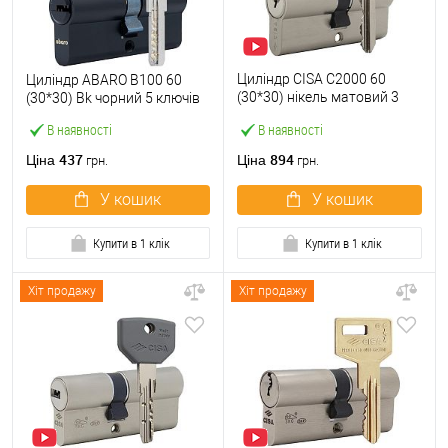
Циліндр CISA C2000 60
Циліндр ABARO B100 60
(30*30) нікель матовий 3
(30*30) Bk чорний 5 ключів
ключі
В наявності
В наявності
437
894
Ціна
Ціна
грн.
грн.
У кошик
У кошик
Купити в 1 клік
Купити в 1 клік
Хіт продажу
Хіт продажу