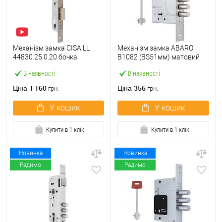
Механізм замка CISA LL
Механізм замка ABARO
44830.25.0.20 бочка
B1082 (BS51мм) матовий
(BS25мм, 22 мм)
нікель 5 ключів
В наявності
В наявності
нержавіюча сталь
1 160
356
Ціна
Ціна
грн.
грн.
У кошик
У кошик
Купити в 1 клік
Купити в 1 клік
Новинка
Новинка
Радимо
Радимо