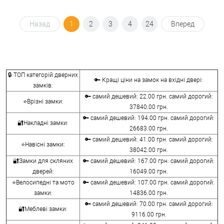
Назад
1
2
3
4
24
Вперед
🔒 ТОП категорій дверних
🔑 Кращі ціни на замок на вхідні двері:
замків:
🔑 самий дешевий: 22.00 грн. самий дорогий:
⭐Врізні замки:
37840.00 грн.
🔑 самий дешевий: 194.00 грн. самий дорогий:
🔐Накладні замки:
26683.00 грн.
🔑 самий дешевий: 41.00 грн. самий дорогий:
⭐Навісні замки:
38042.00 грн.
🔐Замки для скляних
🔑 самий дешевий: 167.00 грн. самий дорогий:
дверей:
16049.00 грн.
⭐Велосипедні та мото
🔑 самий дешевий: 107.00 грн. самий дорогий:
замки:
14836.00 грн.
🔑 самий дешевий: 70.00 грн. самий дорогий:
🔐Меблеві замки:
9116.00 грн.