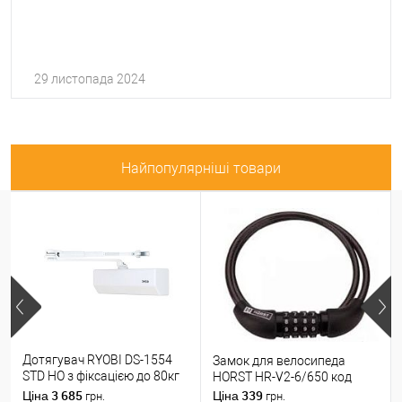
29 листопада 2024
Найпопулярніші товари
Дотягувач RYOBI DS-1554
Замок для велосипеда
STD HO з фіксацією до 80кг
HORST HR-V2-6/650 код
Білий
3 685
339
Ціна
Ціна
грн.
грн.