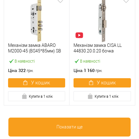
Механізм замка ABARO
Механізм замка CISA LL
M2000-45 (BS45*85мм) SB
44830.20.0.20 бочка
латунь матова
(BS20мм, 22 мм)
В наявності
В наявності
нержавіюча сталь
322
1 160
Ціна
Ціна
грн.
грн.
У кошик
У кошик
Купити в 1 клік
Купити в 1 клік
Показати ще