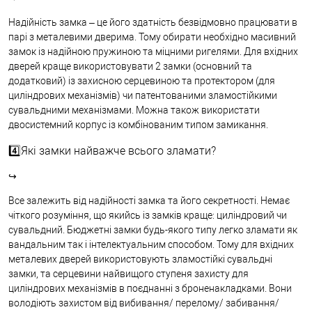
Надійність замка – це його здатність безвідмовно працювати в
парі з металевими дверима. Тому обирати необхідно масивний
замок із надійною пружиною та міцними ригелями. Для вхідних
дверей краще використовувати 2 замки (основний та
додатковий) із захисною серцевиною та протектором (для
циліндрових механізмів) чи патентованими зламостійкими
сувальдними механізмами. Можна також використати
двосистемний корпус із комбінованим типом замикання.
4️⃣Які замки найважче всього зламати?
↪
Все залежить від надійності замка та його секретності. Немає
чіткого розуміння, що якийсь із замків краще: циліндровий чи
сувальдний. Бюджетні замки будь-якого типу легко зламати як
вандальним так і інтелектуальним способом. Тому для вхідних
металевих дверей використовують зламостійкі сувальдні
замки, та серцевини найвищого ступеня захисту для
циліндрових механізмів в поєднанні з броненакладками. Вони
володіють захистом від вибивання/ перелому/ забивання/