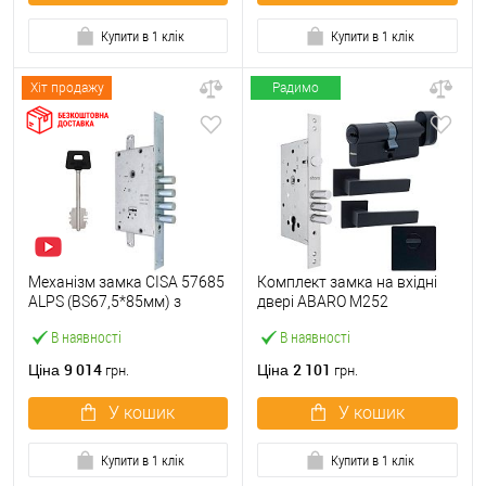
Купити в 1 клік
Купити в 1 клік
Хіт продажу
Радимо
Механізм замка CISA 57685
Комплект замка на вхідні
ALPS (BS67,5*85мм) з
двері ABARO M252
перекодуванням хром
(BS60*85мм) з циліндром,
В наявності
В наявності
матовий
ручками, протектором
чорний
9 014
2 101
Ціна
Ціна
грн.
грн.
У кошик
У кошик
Купити в 1 клік
Купити в 1 клік