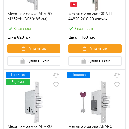
Механізм замка ABARO
Механізм замка CISA LL
M252pb (BS60*85мм)
44820.20.0.20 язичок
матовий нікель тех
(BS20*85мм, 22 мм)
В наявності
В наявності
пакування без зв.планки
нержавіюча сталь
620
1 160
Ціна
Ціна
грн.
грн.
У кошик
У кошик
Купити в 1 клік
Купити в 1 клік
Новинка
Новинка
Радимо
Механізм замка ABARO
Механізм замка ABARO