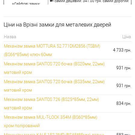
🔑 самий дешевий: 341.00 грн. самий дорогий:
⭐Сейфові замки:
3848.00 грн.
🔑 самий дешевий: 1058.00 грн. самий дорогий:
🔐Кодові замки:
5113.00 грн.
Ціни на Врізні замки для металевих дверей
⭐Протипожежна
🔑 самий дешевий: 290.00 грн. самий дорогий:
фурнітура:
4045.00 грн.
Назва
Ціна
🔑 самий дешевий: 600.00 грн. самий дорогий:
🔐Замки для ролетів:
Механізм замка MOTTURA 52.771DM2856 (TSBM)
660.00 грн.
4 733
грн.
(BS66*85мм) ключ 60мм
Механізм замка SANTOS 720 бочка (BS20мм, 22мм)
931
грн.
матовий хром
Механізм замка SANTOS 720 бочка (BS35мм, 22мм)
931
грн.
матовий хром
Механізм замка SANTOS 726 (BS25*85мм, 22мм)
834
грн.
матовий хром
Механізм замка MUL-T-LOCK 354M (BS60*85мм)
хром полірований
Механізм замка KALE 152-3MR (BS45*85мм) латунь
583