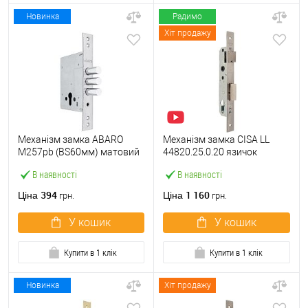
Новинка
Радимо
Хіт продажу
Механізм замка ABARO
Механізм замка CISA LL
M257pb (BS60мм) матовий
44820.25.0.20 язичок
нікель тех.пакування без зв.
(BS25*85мм, 22 мм)
В наявності
В наявності
планки
нержавіюча сталь
394
1 160
Ціна
Ціна
грн.
грн.
У кошик
У кошик
Купити в 1 клік
Купити в 1 клік
Новинка
Хіт продажу