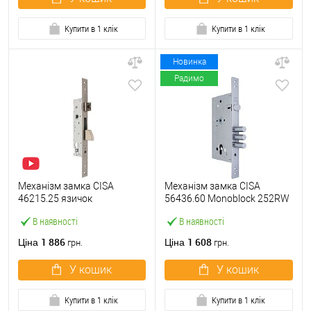
Купити в 1 клік
Купити в 1 клік
Новинка
Радимо
Механізм замка CISA
Механізм замка CISA
46215.25 язичок
56436.60 Monoblock 252RW
(BS25*85мм, 22 мм)
(BS60*85мм) хром матовий
В наявності
В наявності
нержавіюча сталь
1 886
1 608
Ціна
Ціна
грн.
грн.
У кошик
У кошик
Купити в 1 клік
Купити в 1 клік