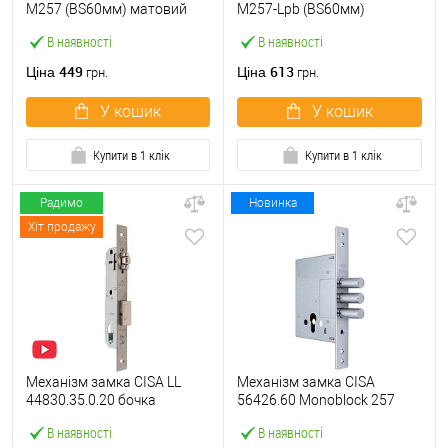
M257 (BS60мм) матовий
M257-Lpb (BS60мм)
нікель
матовий нікель 5 ключів
В наявності
В наявності
тех.пакування.без
зв.планки
449
613
Ціна
Ціна
грн.
грн.
У кошик
У кошик
Купити в 1 клік
Купити в 1 клік
Радимо
Новинка
Хіт продажу
Механізм замка CISA LL
Механізм замка CISA
44830.35.0.20 бочка
56426.60 Monoblock 257
(BS35мм, 22 мм)
(BS60мм) хром матовий
В наявності
В наявності
нержавіюча сталь