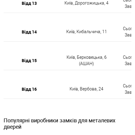
Відд 13
Київ, Дорогожицька, 4
Завтр
Сьогод
Відд 14
Київ, Кибальчича, 11
Завтр
Київ, Берковецька, 6
Сьогод
Відд 15
(АШАН)
Завтр
Сьогод
Відд 16
Київ, Вербова, 24
Завтр
Популярні виробники замків для металевих
дверей