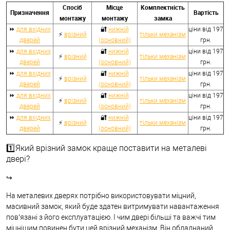
Спосіб
Місце
Комплектність
Призначення
Вартість
монтажу
монтажу
замка
⏩
для вхідних
🔐
нижній
ціни від 197
⚡
врізний
тільки механізм
дверей
(основний)
грн.
⏩
для вхідних
🔐
нижній
ціни від 197
⚡
врізний
тільки механізм
дверей
(основний)
грн.
⏩
для вхідних
🔐
нижній
ціни від 197
⚡
врізний
тільки механізм
дверей
(основний)
грн.
⏩
для вхідних
🔐
нижній
ціни від 197
⚡
врізний
тільки механізм
дверей
(основний)
грн.
⏩
для вхідних
🔐
нижній
ціни від 197
⚡
врізний
тільки механізм
дверей
(основний)
грн.
1️⃣Який врізний замок краще поставити на металеві
двері?
↪
На металевих дверях потрібно використовувати міцний,
масивний замок, який буде здатен витримувати навантаження
пов’язані з його експлуатацією. І чим двері більші та важчі тим
міцнішим повинен бути цей врізний механізм. Він обладнаний