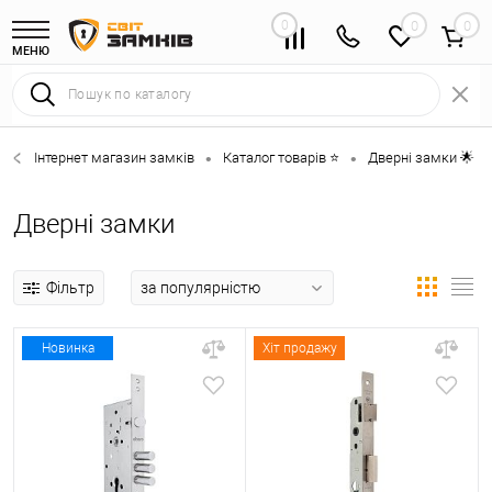
0
0
МЕНЮ
Інтернет магазин замків
Каталог товарів ⭐
Дверні замки 🌟
•
•
•
Дверні замки
Фільтр
Новинка
Хіт продажу