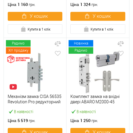
1 160
1 324
Ціна
Ціна
грн.
грн.
У кошик
У кошик
Купити в 1 клік
Купити в 1 клік
Радимо
Новинка
Хіт продажу
Радимо
Механізм замка CISA 56535
Комплект замка на вхідні
Revolution Pro редукторний
двері ABARO M2000-45
з блокуванням
(BS45*85мм) з циліндром
В наявності
В наявності
(BS67,5*85мм) хром
B100 60T і ручками KEDR
матовий
хром
5 519
1 250
Ціна
Ціна
грн.
грн.
У кошик
У кошик