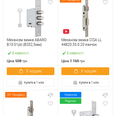
Механізм замка ABARO
Механізм замка CISA LL
B10.01pb (BS52,5мм)
44820.35.0.20 язичок
матовий нікель 5 ключів
(BS35*85мм, 22 мм)
В наявності
В наявності
тех.пакування.без
нержавіюча сталь
зв.планки
508
1 160
Ціна
Ціна
грн.
грн.
У кошик
У кошик
Купити в 1 клік
Купити в 1 клік
Хіт продажу
Новинка
Радимо