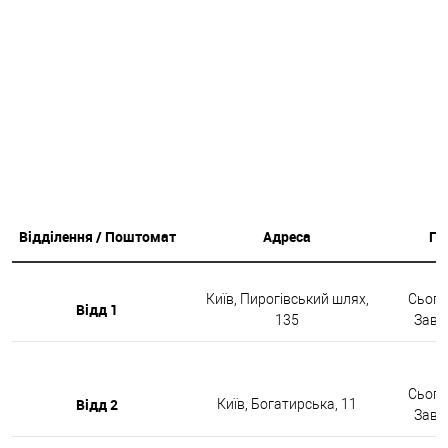
Відділення / Поштомат
Адреса
Гр
Київ, Пирогівський шлях,
Сьогод
Відд 1
135
Завтр
Сьогод
Відд 2
Київ, Богатирська, 11
Завтр