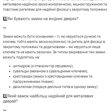
металевою надійною заскочкою(язичком), міцною пружиною та
товстими ригелями для надійної фіксації у закритому положенні.
2️⃣Які бувають замки на вхідних дверях?
↪
Замки можуть бути основними – ті, які керуються ручкою та
ключем, тобто мають заскочку(язичок) та ригель для фіксації в
закритому положенні та додатковими – які керуються лише
ключем та не мають заскочки. За типом закривання такі замки
можуть поділятись на:
циліндрові (з отвором під серцевину);
сувальдні (механізм з сувальдними ключами);
хрестовидні (замок з хрестовидними ключами та
підпружиненими пінами);
двоключові (поєднує декілька типів в одному замку).
3️⃣Який замок найбільш надійний для металевих
дверей?
↪