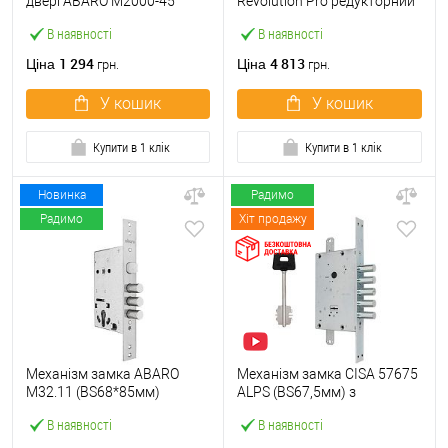
двері ABARO M2000-45
Revolution Pro редукторний
(BS45*85мм) з циліндром
з блокуванням (BS67,5мм)
В наявності
В наявності
B100 70T і ручками KEDR
хром матовий
хром
1 294
4 813
Ціна
Ціна
грн.
грн.
У кошик
У кошик
Купити в 1 клік
Купити в 1 клік
Новинка
Радимо
Радимо
Хіт продажу
Механізм замка ABARO
Механізм замка CISA 57675
M32.11 (BS68*85мм)
ALPS (BS67,5мм) з
матовий нікель
перекодуванням хром
В наявності
В наявності
матовий