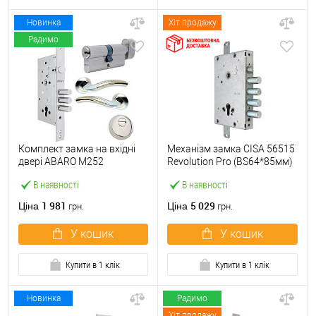
Новинка
Хіт продажу
Радимо
Комплект замка на вхідні
Механізм замка CISA 56515
двері ABARO M252
Revolution Pro (BS64*85мм)
(BS60*85мм) з циліндром
56535 з блокуванням без
В наявності
В наявності
B100, протектором і
торцевої планки
ручками нікель
1 981
5 029
Ціна
Ціна
грн.
грн.
У кошик
У кошик
Купити в 1 клік
Купити в 1 клік
Новинка
Радимо
Хіт продажу