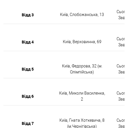
Сьогод
Відд 3
Київ, Слобожанська, 13
Завтр
Сьогод
Відд 4
Київ, Верховинна, 69
Завтр
Київ, Федорова, 32 (м.
Сьогод
Відд 5
Олімпійська)
Завтр
Київ, Миколи Василенка,
Сьогод
Відд 6
2
Завтр
Київ, Гната Хоткевича, 8
Сьогод
Відд 7
(м.Чернігівська)
Завтр