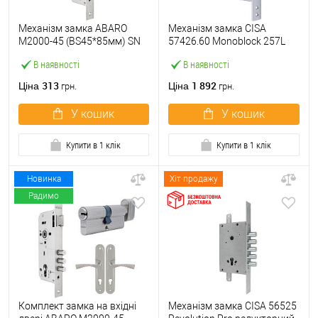
Механізм замка ABARO
Механізм замка CISA
M2000-45 (BS45*85мм) SN
57426.60 Monoblock 257L
матовий нікель
(BS60) хром матовий
В наявності
В наявності
313
1 892
Ціна
Ціна
грн.
грн.
У кошик
У кошик
Купити в 1 клік
Купити в 1 клік
Новинка
Хіт продажу
Радимо
Комплект замка на вхідні
Механізм замка CISA 56525