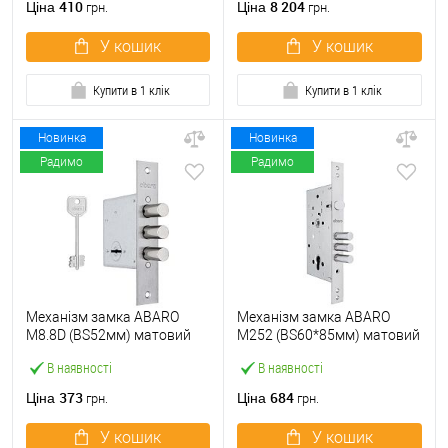
410
8 204
Ціна
Ціна
грн.
грн.
У кошик
У кошик
Купити в 1 клік
Купити в 1 клік
Новинка
Новинка
Радимо
Радимо
Механізм замка ABARO
Механізм замка ABARO
M8.8D (BS52мм) матовий
M252 (BS60*85мм) матовий
нікель 5 ключів
нікель
В наявності
В наявності
373
684
Ціна
Ціна
грн.
грн.
У кошик
У кошик