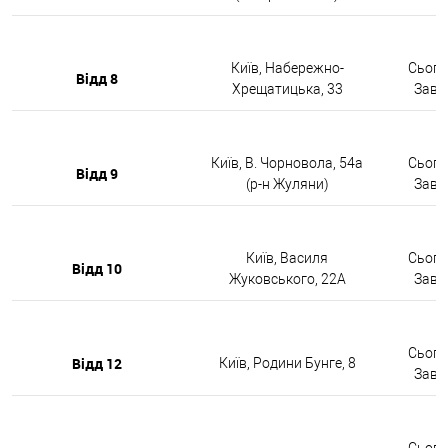
Київ, Набережно-
Сьогод
Відд 8
Хрещатицька, 33
Завтр
Київ, В. Чорновола, 54а
Сьогод
Відд 9
(р-н Жуляни)
Завтр
Київ, Василя
Сьогод
Відд 10
Жуковського, 22А
Завтр
Сьогод
Відд 12
Київ, Родини Бунге, 8
Завтр
Сьогод