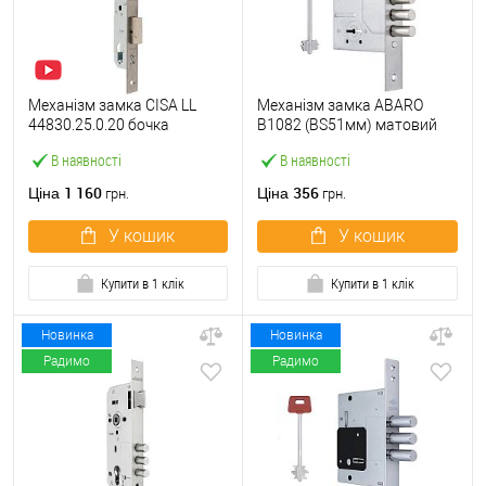
Механізм замка CISA LL
Механізм замка ABARO
44830.25.0.20 бочка
B1082 (BS51мм) матовий
(BS25мм, 22 мм)
нікель 5 ключів
В наявності
В наявності
нержавіюча сталь
1 160
356
Ціна
Ціна
грн.
грн.
У кошик
У кошик
Купити в 1 клік
Купити в 1 клік
Новинка
Новинка
Радимо
Радимо