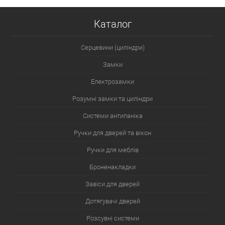
Каталог
Серцевини (циліндри)
Замки
Електрозамки
Розумні замки та циліндри
Системи антипаніка
Ручки для дверей та вікон
Ручки для меблів
Броненакладки
Завіси для дверей
Дотягувачі дверей
Розсувні системи