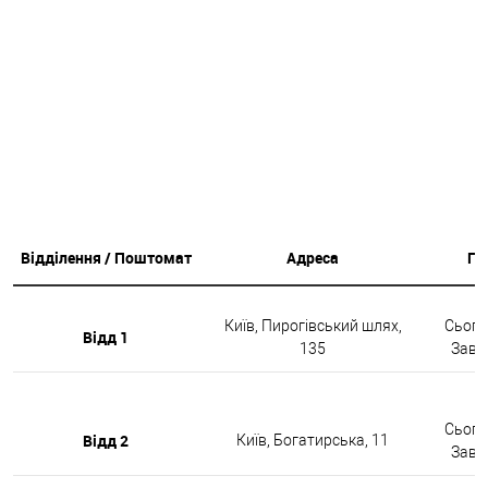
Відділення / Поштомат
Адреса
Гр
Київ, Пирогівський шлях,
Сьогод
Відд 1
135
Завтр
Сьогод
Відд 2
Київ, Богатирська, 11
Завтр