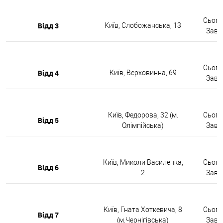
Сьогод
Відд 3
Київ, Слобожанська, 13
Завтр
Сьогод
Відд 4
Київ, Верховинна, 69
Завтр
Київ, Федорова, 32 (м.
Сьогод
Відд 5
Олімпійська)
Завтр
Київ, Миколи Василенка,
Сьогод
Відд 6
2
Завтр
Київ, Гната Хоткевича, 8
Сьогод
Відд 7
(м.Чернігівська)
Завтр