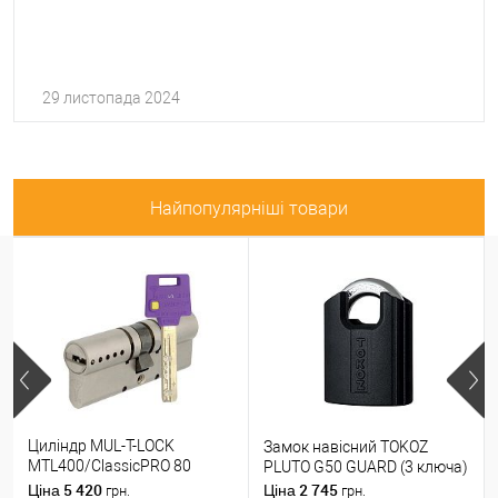
29 листопада 2024
Найпопулярніші товари
Циліндр MUL-T-LOCK
Замок навісний TOKOZ
MTL400/ClassicPRO 80
PLUTO G50 GUARD (3 ключа)
(35*45) нікель сатин
5 420
2 745
Ціна
Ціна
грн.
грн.