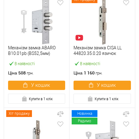
Механізм замка ABARO
Механізм замка CISA LL
B10.01pb (BS52,5мм)
44820.35.0.20 язичок
матовий нікель 5 ключів
(BS35*85мм, 22 мм)
В наявності
В наявності
тех.пакування.без
нержавіюча сталь
зв.планки
508
1 160
Ціна
Ціна
грн.
грн.
У кошик
У кошик
Купити в 1 клік
Купити в 1 клік
Хіт продажу
Новинка
Радимо