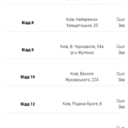
Київ, Набережно-
Сьогод
Відд 8
Хрещатицька, 33
Завтр
Київ, В. Чорновола, 54а
Сьогод
Відд 9
(р-н Жуляни)
Завтр
Київ, Василя
Сьогод
Відд 10
Жуковського, 22А
Завтр
Сьогод
Відд 12
Київ, Родини Бунге, 8
Завтр
Сьогод