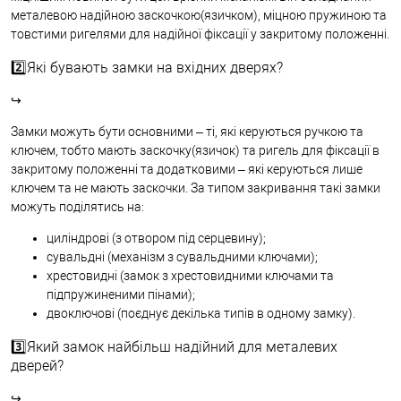
металевою надійною заскочкою(язичком), міцною пружиною та
товстими ригелями для надійної фіксації у закритому положенні.
2️⃣Які бувають замки на вхідних дверях?
↪
Замки можуть бути основними – ті, які керуються ручкою та
ключем, тобто мають заскочку(язичок) та ригель для фіксації в
закритому положенні та додатковими – які керуються лише
ключем та не мають заскочки. За типом закривання такі замки
можуть поділятись на:
циліндрові (з отвором під серцевину);
сувальдні (механізм з сувальдними ключами);
хрестовидні (замок з хрестовидними ключами та
підпружиненими пінами);
двоключові (поєднує декілька типів в одному замку).
3️⃣Який замок найбільш надійний для металевих
дверей?
↪