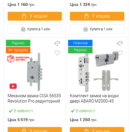
1 160
1 324
Ціна
Ціна
грн.
грн.
У кошик
У кошик
Купити в 1 клік
Купити в 1 клік
Радимо
Новинка
Хіт продажу
Радимо
Механізм замка CISA 56535
Комплект замка на вхідні
Revolution Pro редукторний
двері ABARO M2000-45
з блокуванням
(BS45*85мм) з циліндром
В наявності
В наявності
(BS67,5*85мм) хром
B100 60T і ручками KEDR
матовий
хром
5 519
1 250
Ціна
Ціна
грн.
грн.
У кошик
У кошик