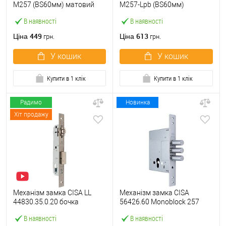
M257 (BS60мм) матовий
M257-Lpb (BS60мм)
нікель
матовий нікель 5 ключів
В наявності
В наявності
тех.пакування.без
зв.планки
449
613
Ціна
Ціна
грн.
грн.
У кошик
У кошик
Купити в 1 клік
Купити в 1 клік
Радимо
Новинка
Хіт продажу
Механізм замка CISA LL
Механізм замка CISA
44830.35.0.20 бочка
56426.60 Monoblock 257
(BS35мм, 22 мм)
(BS60мм) хром матовий
В наявності
В наявності
нержавіюча сталь