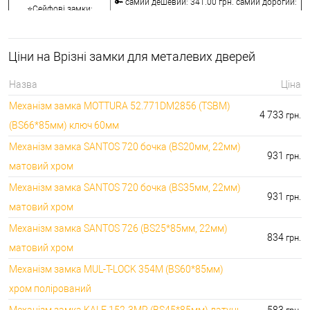
🔑 самий дешевий: 341.00 грн. самий дорогий:
⭐Сейфові замки:
3848.00 грн.
🔑 самий дешевий: 1058.00 грн. самий дорогий:
🔐Кодові замки:
5113.00 грн.
Ціни на Врізні замки для металевих дверей
⭐Протипожежна
🔑 самий дешевий: 290.00 грн. самий дорогий:
фурнітура:
4045.00 грн.
Назва
Ціна
🔑 самий дешевий: 600.00 грн. самий дорогий:
🔐Замки для ролетів:
Механізм замка MOTTURA 52.771DM2856 (TSBM)
660.00 грн.
4 733
грн.
(BS66*85мм) ключ 60мм
Механізм замка SANTOS 720 бочка (BS20мм, 22мм)
931
грн.
матовий хром
Механізм замка SANTOS 720 бочка (BS35мм, 22мм)
931
грн.
матовий хром
Механізм замка SANTOS 726 (BS25*85мм, 22мм)
834
грн.
матовий хром
Механізм замка MUL-T-LOCK 354M (BS60*85мм)
хром полірований
Механізм замка KALE 152-3MR (BS45*85мм) латунь
583