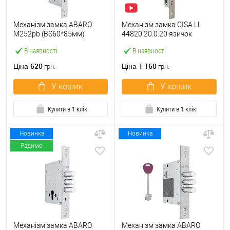
Механізм замка ABARO
Механізм замка CISA LL
M252pb (BS60*85мм)
44820.20.0.20 язичок
матовий нікель тех
(BS20*85мм, 22 мм)
В наявності
В наявності
пакування без зв.планки
нержавіюча сталь
620
1 160
Ціна
Ціна
грн.
грн.
У кошик
У кошик
Купити в 1 клік
Купити в 1 клік
Новинка
Новинка
Радимо
Механізм замка ABARO
Механізм замка ABARO