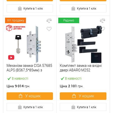
Купити в 1 клік
Купити в 1 клік
Хіт продажу
Радимо
Механізм замка CISA 57685
Комплект замка на вхідні
ALPS (BS67,5*85мм) з
двері ABARO M252
перекодуванням хром
(BS60*85мм) з циліндром,
В наявності
В наявності
матовий
ручками, протектором
чорний
9 014
2 101
Ціна
Ціна
грн.
грн.
У кошик
У кошик
Купити в 1 клік
Купити в 1 клік