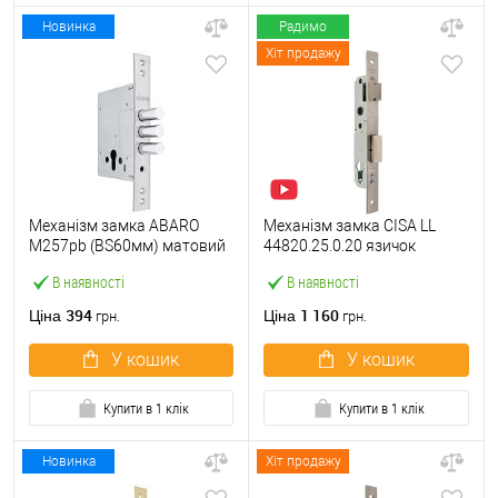
Новинка
Радимо
Хіт продажу
Механізм замка ABARO
Механізм замка CISA LL
M257pb (BS60мм) матовий
44820.25.0.20 язичок
нікель тех.пакування без зв.
(BS25*85мм, 22 мм)
В наявності
В наявності
планки
нержавіюча сталь
394
1 160
Ціна
Ціна
грн.
грн.
У кошик
У кошик
Купити в 1 клік
Купити в 1 клік
Новинка
Хіт продажу