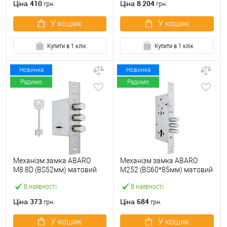
410
8 204
Ціна
Ціна
грн.
грн.
У кошик
У кошик
Купити в 1 клік
Купити в 1 клік
Новинка
Новинка
Радимо
Радимо
Механізм замка ABARO
Механізм замка ABARO
M8.8D (BS52мм) матовий
M252 (BS60*85мм) матовий
нікель 5 ключів
нікель
В наявності
В наявності
373
684
Ціна
Ціна
грн.
грн.
У кошик
У кошик