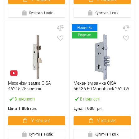
Купити в 1 клік
Купити в 1 клік
Новинка
Радимо
Механізм замка CISA
Механізм замка CISA
46215.25 язичок
56436.60 Monoblock 252RW
(BS25*85мм, 22 мм)
(BS60*85мм) хром матовий
В наявності
В наявності
нержавіюча сталь
1 886
1 608
Ціна
Ціна
грн.
грн.
У кошик
У кошик
Купити в 1 клік
Купити в 1 клік