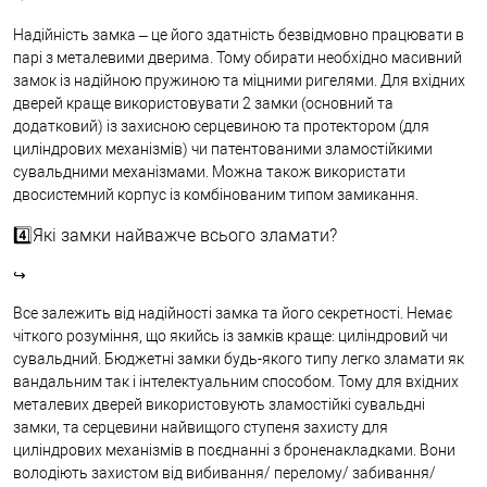
Надійність замка – це його здатність безвідмовно працювати в
парі з металевими дверима. Тому обирати необхідно масивний
замок із надійною пружиною та міцними ригелями. Для вхідних
дверей краще використовувати 2 замки (основний та
додатковий) із захисною серцевиною та протектором (для
циліндрових механізмів) чи патентованими зламостійкими
сувальдними механізмами. Можна також використати
двосистемний корпус із комбінованим типом замикання.
4️⃣Які замки найважче всього зламати?
↪
Все залежить від надійності замка та його секретності. Немає
чіткого розуміння, що якийсь із замків краще: циліндровий чи
сувальдний. Бюджетні замки будь-якого типу легко зламати як
вандальним так і інтелектуальним способом. Тому для вхідних
металевих дверей використовують зламостійкі сувальдні
замки, та серцевини найвищого ступеня захисту для
циліндрових механізмів в поєднанні з броненакладками. Вони
володіють захистом від вибивання/ перелому/ забивання/