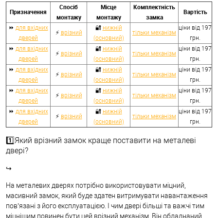
Спосіб
Місце
Комплектність
Призначення
Вартість
монтажу
монтажу
замка
⏩
для вхідних
🔐
нижній
ціни від 197
⚡
врізний
тільки механізм
дверей
(основний)
грн.
⏩
для вхідних
🔐
нижній
ціни від 197
⚡
врізний
тільки механізм
дверей
(основний)
грн.
⏩
для вхідних
🔐
нижній
ціни від 197
⚡
врізний
тільки механізм
дверей
(основний)
грн.
⏩
для вхідних
🔐
нижній
ціни від 197
⚡
врізний
тільки механізм
дверей
(основний)
грн.
⏩
для вхідних
🔐
нижній
ціни від 197
⚡
врізний
тільки механізм
дверей
(основний)
грн.
1️⃣Який врізний замок краще поставити на металеві
двері?
↪
На металевих дверях потрібно використовувати міцний,
масивний замок, який буде здатен витримувати навантаження
пов’язані з його експлуатацією. І чим двері більші та важчі тим
міцнішим повинен бути цей врізний механізм. Він обладнаний