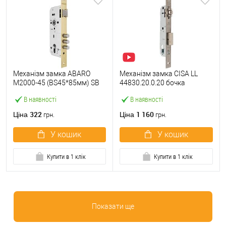
Механізм замка ABARO
Механізм замка CISA LL
M2000-45 (BS45*85мм) SB
44830.20.0.20 бочка
латунь матова
(BS20мм, 22 мм)
В наявності
В наявності
нержавіюча сталь
322
1 160
Ціна
Ціна
грн.
грн.
У кошик
У кошик
Купити в 1 клік
Купити в 1 клік
Показати ще