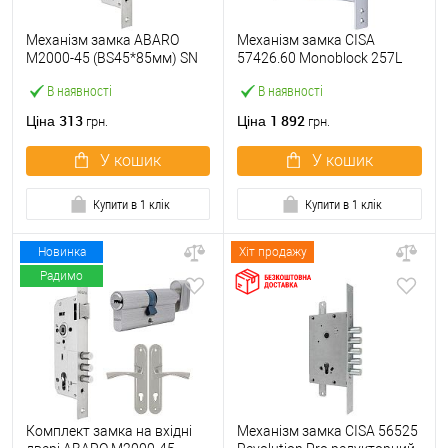
Механізм замка ABARO
Механізм замка CISA
M2000-45 (BS45*85мм) SN
57426.60 Monoblock 257L
матовий нікель
(BS60) хром матовий
В наявності
В наявності
313
1 892
Ціна
Ціна
грн.
грн.
У кошик
У кошик
Купити в 1 клік
Купити в 1 клік
Новинка
Хіт продажу
Радимо
Комплект замка на вхідні
Механізм замка CISA 56525