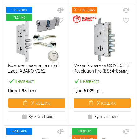
Новинка
Хіт продажу
Радимо
Комплект замка на вхідні
Механізм замка CISA 56515
двері ABARO M252
Revolution Pro (BS64*85мм)
(BS60*85мм) з циліндром
56535 з блокуванням без
В наявності
В наявності
B100, протектором і
торцевої планки
ручками нікель
1 981
5 029
Ціна
Ціна
грн.
грн.
У кошик
У кошик
Купити в 1 клік
Купити в 1 клік
Новинка
Радимо
Хіт продажу