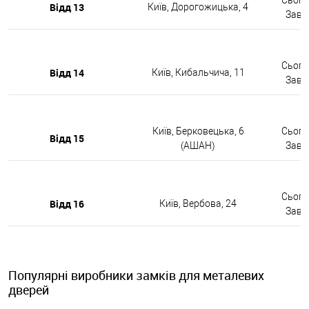
Відд 13
Київ, Дорогожицька, 4
Завтр
Сьогод
Відд 14
Київ, Кибальчича, 11
Завтр
Київ, Берковецька, 6
Сьогод
Відд 15
(АШАН)
Завтр
Сьогод
Відд 16
Київ, Вербова, 24
Завтр
Популярні виробники замків для металевих
дверей