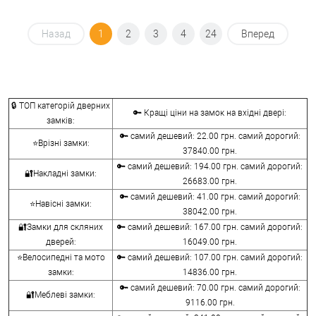
Назад
1
2
3
4
24
Вперед
🔒 ТОП категорій дверних
🔑 Кращі ціни на замок на вхідні двері:
замків:
🔑 самий дешевий: 22.00 грн. самий дорогий:
⭐Врізні замки:
37840.00 грн.
🔑 самий дешевий: 194.00 грн. самий дорогий:
🔐Накладні замки:
26683.00 грн.
🔑 самий дешевий: 41.00 грн. самий дорогий:
⭐Навісні замки:
38042.00 грн.
🔐Замки для скляних
🔑 самий дешевий: 167.00 грн. самий дорогий:
дверей:
16049.00 грн.
⭐Велосипедні та мото
🔑 самий дешевий: 107.00 грн. самий дорогий:
замки:
14836.00 грн.
🔑 самий дешевий: 70.00 грн. самий дорогий:
🔐Меблеві замки:
9116.00 грн.