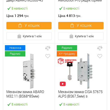
двері ABARO M2000-45
Revolution Pro редукторний
(BS45*85мм) з циліндром
з блокуванням (BS67,5мм)
В наявності
В наявності
B100 70T і ручками KEDR
хром матовий
хром
1 294
4 813
Ціна
Ціна
грн.
грн.
У кошик
У кошик
Купити в 1 клік
Купити в 1 клік
Новинка
Радимо
Радимо
Хіт продажу
Механізм замка ABARO
Механізм замка CISA 57675
M32.11 (BS68*85мм)
ALPS (BS67,5мм) з
матовий нікель
перекодуванням хром
В наявності
В наявності
матовий