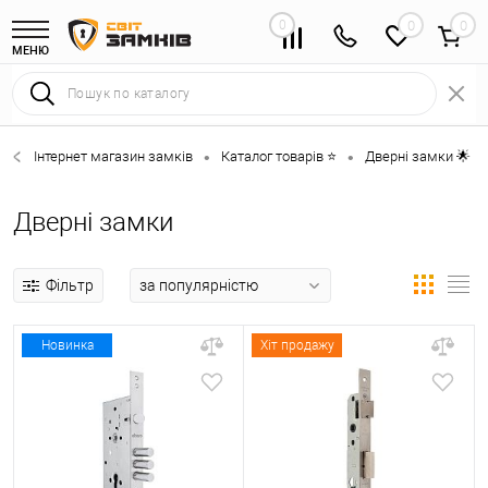
0
0
МЕНЮ
Інтернет магазин замків
Каталог товарів ⭐
Дверні замки 🌟
•
•
•
Дверні замки
Фільтр
Новинка
Хіт продажу