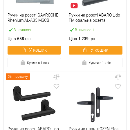
Ручки на розеті GAVROCHE
Ручки на розеті ABARO Lido
Rhenium AL-A35 MSCB
FM овальна розета
італійський сатин
фіксована-натискна
В наявності
В наявності
антрацит
658
1 239
Ціна
Ціна
грн.
грн.
У кошик
У кошик
Купити в 1 клік
Купити в 1 клік
Хіт продажу
Ручки на розеті ABARO Lido
Ручки на планці OZEN Efes