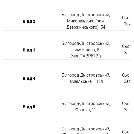
Білгород-Дністровський,
Сьогод
Відд 2
Миколаївська (ран.
Завтр
Дзержинського), 54
Білгород-Дністровський,
Сьогод
Відд 3
Тимчишина, 8
Завтр
(маг."ТАВРІЯ В")
Білгород-Дністровський,
Сьогод
Відд 4
Ізмаїльська, 111в
Завтр
Білгород-Дністровський,
Сьогод
Відд 5
Франка, 12
Завтр
Білгород-Дністровський,
Сьогод