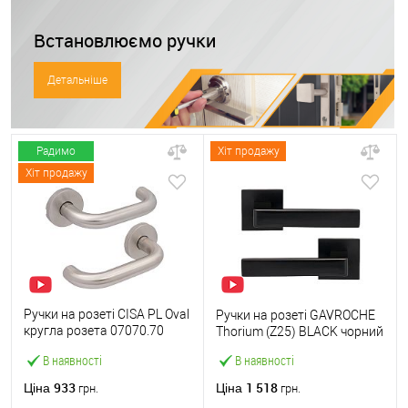
Встановлюємо ручки
Детальніше
Радимо
Хіт продажу
Хіт продажу
Ручки на розеті CISA PL Oval
Ручки на розеті GAVROCHE
кругла розета 07070.70
Thorium (Z25) BLACK чорний
нержавіюча сталь
В наявності
В наявності
933
1 518
Ціна
Ціна
грн.
грн.