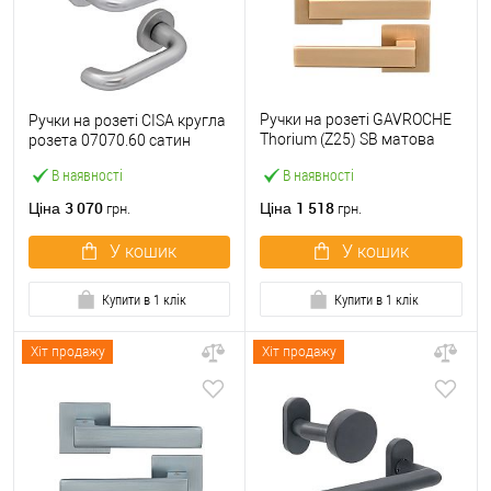
Ручки на розеті GAVROCHE
Ручки на розеті CISA кругла
Thorium (Z25) SB матова
розета 07070.60 сатин
латунь
В наявності
В наявності
3 070
1 518
Ціна
Ціна
грн.
грн.
У кошик
У кошик
Купити в 1 клік
Купити в 1 клік
Хіт продажу
Хіт продажу