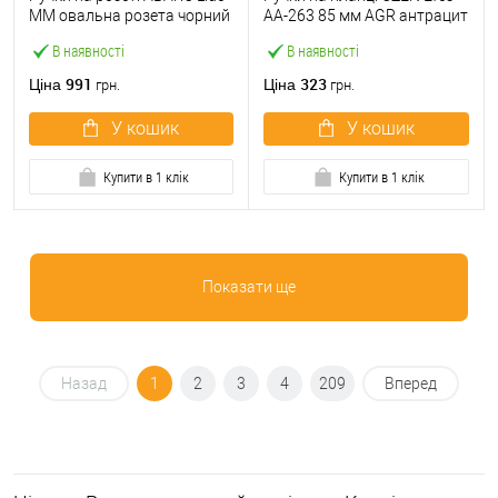
MM овальна розета чорний
AA-263 85 мм AGR антрацит
В наявності
В наявності
991
323
Ціна
Ціна
грн.
грн.
У кошик
У кошик
Купити в 1 клік
Купити в 1 клік
Показати ще
Назад
1
2
3
4
209
Вперед