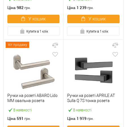
нержавіюча сталь
982
1 239
Ціна
Ціна
грн.
грн.
У кошик
У кошик
Купити в 1 клік
Купити в 1 клік
Хіт продажу
Ручки на розеті ABARO Lido
Ручки на розеті APRILE AT
MM овальна розета
Sulla Q 7S тонка розета
нержавіюча сталь
чорний
В наявності
В наявності
591
1 919
Ціна
Ціна
грн.
грн.