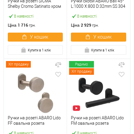
Ручки на розеті SICMA
Ручки скоби ABARO Bali 45°
Shelby Cromo Satinato хром
L:1000 X:800 D:32mm SS 304
матовий
нерж. сталь (комплект)
В наявності
В наявності
1 716
2 929
Ціна
Ціна
грн.
грн.
У кошик
У кошик
Купити в 1 клік
Купити в 1 клік
Хіт продажу
Радимо
Хіт продажу
Ручки на розеті ABARO Lido
Ручки на розеті ABARO Lido
FF овальна розета
FM овальна розета
фіксована-фіксована
фіксована-натискна чорний
В наявності
В наявності