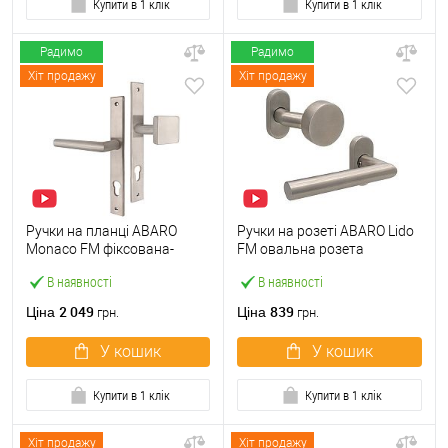
Купити в 1 клік
Купити в 1 клік
Радимо
Радимо
Хіт продажу
Хіт продажу
Ручки на планці ABARO
Ручки на розеті ABARO Lido
Monaco FM фіксована-
FM овальна розета
натискна нержавіюча сталь
фіксована-натискна
В наявності
В наявності
нержавіюча сталь
2 049
839
Ціна
Ціна
грн.
грн.
У кошик
У кошик
Купити в 1 клік
Купити в 1 клік
Хіт продажу
Хіт продажу