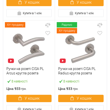
У кошик
У кошик
Купити в 1 клік
Купити в 1 клік
Хіт продажу
Радимо
Хіт продажу
Ручки на розеті CISA PL
Ручки на розеті CISA PL
Arcus кругла розета
Radius кругла розета
07070.72 нержавіюча сталь
07070.73 нержавіюча сталь
В наявності
В наявності
933
933
Ціна
Ціна
грн.
грн.
У кошик
У кошик
Купити в 1 клік
Купити в 1 клік