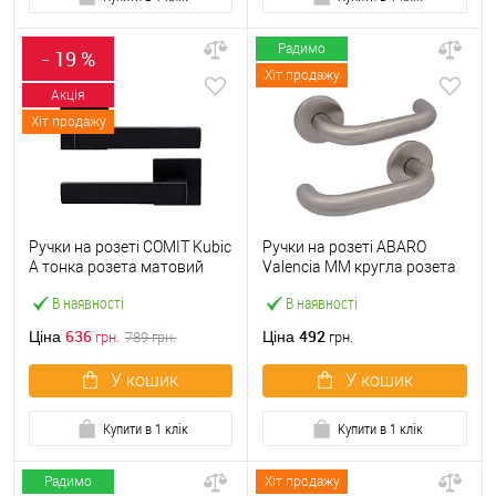
Радимо
- 19 %
Хіт продажу
Акція
Хіт продажу
Ручки на розеті COMIT Kubic
Ручки на розеті ABARO
A тонка розета матовий
Valencia MM кругла розета
чорний
нержавіюча сталь
В наявності
В наявності
636
492
Ціна
Ціна
грн.
789
грн.
грн.
У кошик
У кошик
Купити в 1 клік
Купити в 1 клік
Радимо
Хіт продажу