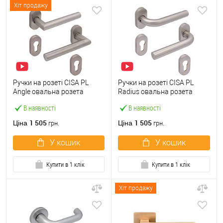
Хіт продажу
Ручки на розеті CISA PL
Ручки на розеті CISA PL
Angle овальна розета
Radius овальна розета
07070.82 нержавіюча сталь
07070.81 нержавіюча сталь
В наявності
В наявності
1 505
1 505
Ціна
Ціна
грн.
грн.
У кошик
У кошик
Купити в 1 клік
Купити в 1 клік
Хіт продажу