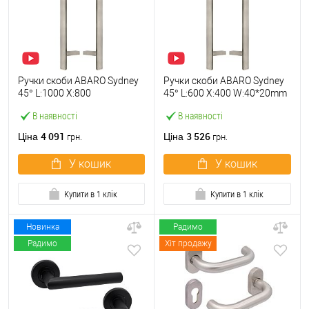
Ручки скоби ABARO Sydney
Ручки скоби ABARO Sydney
45° L:1000 X:800
45° L:600 X:400 W:40*20mm
W:40*20mm SS 304 нерж.
SS 304 нерж. сталь
В наявності
В наявності
сталь (комплект)
(комплект)
4 091
3 526
Ціна
Ціна
грн.
грн.
У кошик
У кошик
Купити в 1 клік
Купити в 1 клік
Новинка
Радимо
Радимо
Хіт продажу