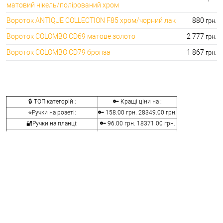
матовий нікель/полірований хром
Вороток ANTIQUE COLLECTION F85 хром/чорний лак
880
грн.
Вороток COLOMBO CD69 матове золото
2 777
грн.
Вороток COLOMBO CD79 бронза
1 867
грн.
🔒 ТОП категорій :
🔑 Кращі ціни на :
⭐Ручки на розеті:
🔑 158.00 грн. 28349.00 грн.
🔐Ручки на планці:
🔑 96.00 грн. 18371.00 грн.
⭐Ручки скоби:
🔑 110.00 грн. 24169.00 грн.
🔐Ручки для розсувних дверей:
🔑 168.00 грн. 15410.00 грн.
⭐Ручки віконні та балконні:
🔑 48.00 грн. 18459.00 грн.
🔐Ручки заскочки і кноби:
🔑 240.00 грн. 10440.00 грн.
⭐Воротки для ванної та туалету:
🔑 76.00 грн. 12236.00 грн.
🔐Накладки на серцевини:
🔑 76.00 грн. 7276.00 грн.
⭐Аксесуари для ручок:
🔑 50.00 грн. 1442.00 грн.