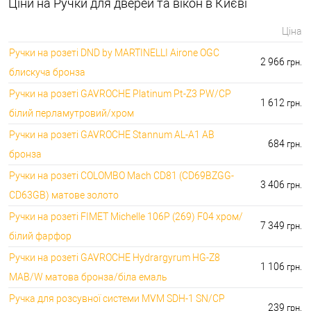
Ціни на Ручки для дверей та вікон в Києві
Ціна
Ручки на розеті DND by MARTINELLI Aironе OGC
2 966
грн.
блискуча бронза
Ручки на розеті GAVROCHE Platinum Pt-Z3 PW/CP
1 612
грн.
білий перламутровий/хром
Ручки на розеті GAVROCHE Stannum AL-A1 AB
684
грн.
бронза
Ручки на розеті COLOMBO Mach CD81 (CD69BZGG-
3 406
грн.
CD63GB) матове золото
Ручки на розеті FIMET Michelle 106P (269) F04 хром/
7 349
грн.
білий фарфор
Ручки на розеті GAVROCHE Hydrargyrum HG-Z8
1 106
грн.
MAB/W матова бронза/біла емаль
Ручка для розсувної системи MVM SDH-1 SN/CP
239
грн.