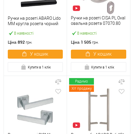
Ручки на розеті CISA PL Oval
Ручки на розеті ABARO Lido
овальна розета 07070.80
MM кругла розета чорний
нержавіюча сталь
В наявності
В наявності
892
1 505
Ціна
Ціна
грн.
грн.
У кошик
У кошик
Купити в 1 клік
Купити в 1 клік
Радимо
Хіт продажу