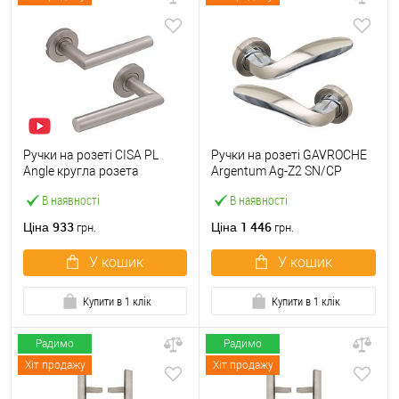
Ручки на розеті CISA PL
Ручки на розеті GAVROCHE
Angle кругла розета
Argentum Ag-Z2 SN/CP
07070.71 нержавіюча сталь
нікель/хром
В наявності
В наявності
933
1 446
Ціна
Ціна
грн.
грн.
У кошик
У кошик
Купити в 1 клік
Купити в 1 клік
Радимо
Радимо
Хіт продажу
Хіт продажу