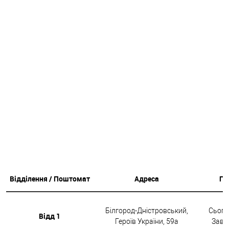
Відділення / Поштомат
Адреса
Гр
Білгород-Дністровський,
Сьогод
Відд 1
Героїв України, 59а
Завтр