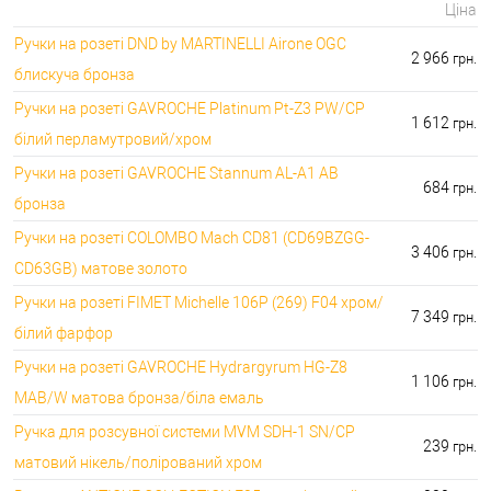
Ціна
Ручки на розеті DND by MARTINELLI Aironе OGC
2 966
грн.
блискуча бронза
Ручки на розеті GAVROCHE Platinum Pt-Z3 PW/CP
1 612
грн.
білий перламутровий/хром
Ручки на розеті GAVROCHE Stannum AL-A1 AB
684
грн.
бронза
Ручки на розеті COLOMBO Mach CD81 (CD69BZGG-
3 406
грн.
CD63GB) матове золото
Ручки на розеті FIMET Michelle 106P (269) F04 хром/
7 349
грн.
білий фарфор
Ручки на розеті GAVROCHE Hydrargyrum HG-Z8
1 106
грн.
MAB/W матова бронза/біла емаль
Ручка для розсувної системи MVM SDH-1 SN/CP
239
грн.
матовий нікель/полірований хром