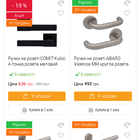
Радимо
- 19 %
Хіт продажу
Акція
Хіт продажу
Ручки на розеті COMIT Kubic
Ручки на розеті ABARO
A тонка розета матовий
Valencia MM кругла розета
чорний
нержавіюча сталь
В наявності
В наявності
636
492
Ціна
Ціна
грн.
789
грн.
грн.
У кошик
У кошик
Купити в 1 клік
Купити в 1 клік
Радимо
Хіт продажу
Хіт продажу