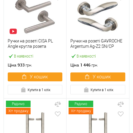
Ручки на розеті CISA PL
Ручки на розеті GAVROCHE
Angle кругла розета
Argentum Ag-Z2 SN/CP
07070.71 нержавіюча сталь
нікель/хром
В наявності
В наявності
933
1 446
Ціна
Ціна
грн.
грн.
У кошик
У кошик
Купити в 1 клік
Купити в 1 клік
Радимо
Радимо
Хіт продажу
Хіт продажу