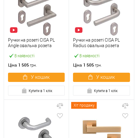
Ручки на розеті CISA PL
Ручки на розеті CISA PL
Angle овальна розета
Radius овальна розета
07070.82 нержавіюча сталь
07070.81 нержавіюча сталь
В наявності
В наявності
1 505
1 505
Ціна
Ціна
грн.
грн.
У кошик
У кошик
Купити в 1 клік
Купити в 1 клік
Хіт продажу