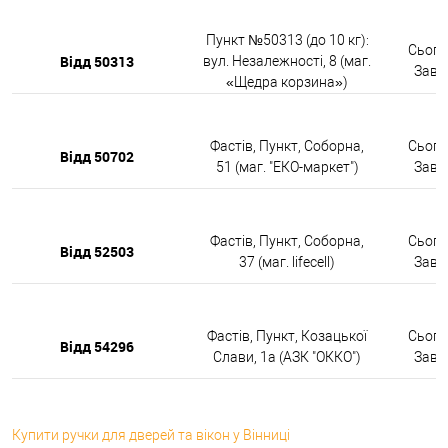
Пункт №50313 (до 10 кг):
Сьогод
Відд 50313
вул. Незалежності, 8 (маг.
Завтр
«Щедра корзина»)
Фастів, Пункт, Соборна,
Сьогод
Відд 50702
51 (маг. "ЕКО-маркет")
Завтр
Фастів, Пункт, Соборна,
Сьогод
Відд 52503
37 (маг. lifecell)
Завтр
Фастів, Пункт, Козацької
Сьогод
Відд 54296
Слави, 1а (АЗК "ОККО")
Завтр
Купити ручки для дверей та вікон у Вінниці