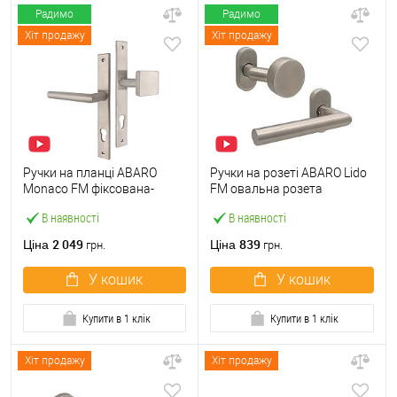
Радимо
Радимо
Хіт продажу
Хіт продажу
Ручки на планці ABARO
Ручки на розеті ABARO Lido
Monaco FM фіксована-
FM овальна розета
натискна нержавіюча сталь
фіксована-натискна
В наявності
В наявності
нержавіюча сталь
2 049
839
Ціна
Ціна
грн.
грн.
У кошик
У кошик
Купити в 1 клік
Купити в 1 клік
Хіт продажу
Хіт продажу