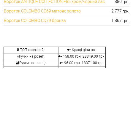
Вороток ANTIQUE COLLECTION F85 хром/чорний лак
880
грн.
Вороток COLOMBO CD69 матове золото
2 777
грн.
Вороток COLOMBO CD79 бронза
1 867
грн.
🔒 ТОП категорій :
🔑 Кращі ціни на :
⭐Ручки на розеті:
🔑 158.00 грн. 28349.00 грн.
🔐Ручки на планці:
🔑 96.00 грн. 18371.00 грн.
⭐Ручки скоби:
🔑 110.00 грн. 24169.00 грн.
🔐Ручки для розсувних дверей:
🔑 168.00 грн. 15410.00 грн.
⭐Ручки віконні та балконні:
🔑 48.00 грн. 18459.00 грн.
🔐Ручки заскочки і кноби:
🔑 240.00 грн. 10440.00 грн.
⭐Воротки для ванної та туалету:
🔑 76.00 грн. 12236.00 грн.
🔐Накладки на серцевини:
🔑 76.00 грн. 7276.00 грн.
⭐Аксесуари для ручок:
🔑 50.00 грн. 1442.00 грн.