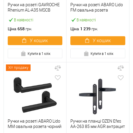
Ручки на розеті GAVROCHE
Ручки на розеті ABARO Lido
Rhenium AL-A35 MSCB
FM овальна розета
італійський сатин
фіксована-натискна
В наявності
В наявності
антрацит
658
1 239
Ціна
Ціна
грн.
грн.
У кошик
У кошик
Купити в 1 клік
Купити в 1 клік
Хіт продажу
Ручки на розеті ABARO Lido
Ручки на планці OZEN Efes
MM овальна розета чорний
AA-263 85 мм AGR антрацит