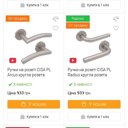
Купити в 1 клік
Купити в 1 клік
Хіт продажу
Радимо
Хіт продажу
Ручки на розеті CISA PL
Ручки на розеті CISA PL
Arcus кругла розета
Radius кругла розета
07070.72 нержавіюча сталь
07070.73 нержавіюча сталь
В наявності
В наявності
933
933
Ціна
Ціна
грн.
грн.
У кошик
У кошик
Купити в 1 клік
Купити в 1 клік