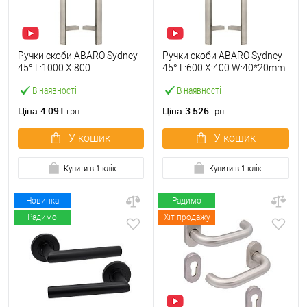
Ручки скоби ABARO Sydney
Ручки скоби ABARO Sydney
45° L:1000 X:800
45° L:600 X:400 W:40*20mm
W:40*20mm SS 304 нерж.
SS 304 нерж. сталь
В наявності
В наявності
сталь (комплект)
(комплект)
4 091
3 526
Ціна
Ціна
грн.
грн.
У кошик
У кошик
Купити в 1 клік
Купити в 1 клік
Новинка
Радимо
Радимо
Хіт продажу