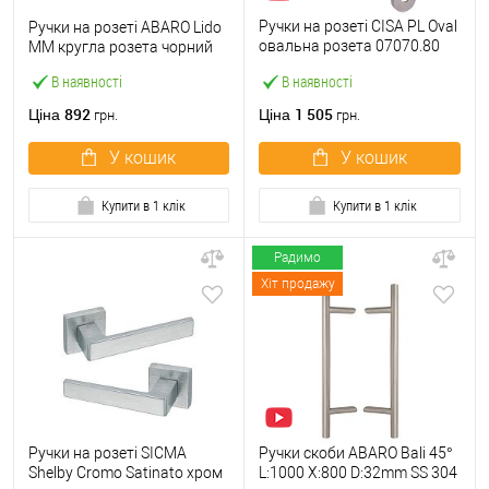
Ручки на розеті CISA PL Oval
Ручки на розеті ABARO Lido
овальна розета 07070.80
MM кругла розета чорний
нержавіюча сталь
В наявності
В наявності
892
1 505
Ціна
Ціна
грн.
грн.
У кошик
У кошик
Купити в 1 клік
Купити в 1 клік
Радимо
Хіт продажу
Ручки на розеті SICMA
Ручки скоби ABARO Bali 45°
Shelby Cromo Satinato хром
L:1000 X:800 D:32mm SS 304