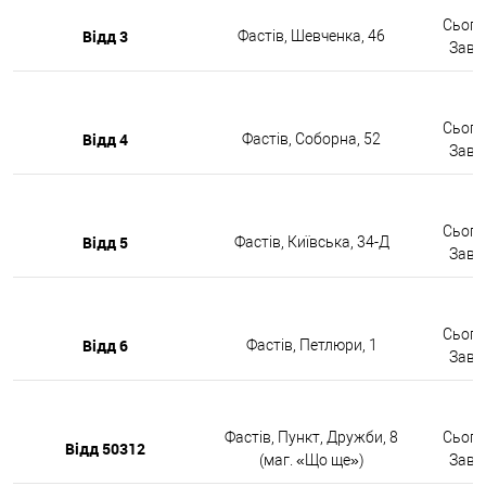
Сьогод
Відд 3
Фастів, Шевченка, 46
Завтр
Сьогод
Відд 4
Фастів, Соборна, 52
Завтр
Сьогод
Відд 5
Фастів, Київська, 34-Д
Завтр
Сьогод
Відд 6
Фастів, Петлюри, 1
Завтр
Фастів, Пункт, Дружби, 8
Сьогод
Відд 50312
(маг. «Що ще»)
Завтр