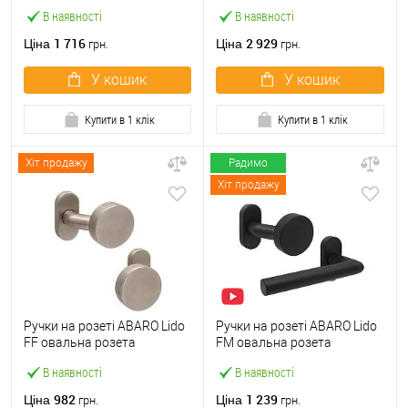
матовий
нерж. сталь (комплект)
В наявності
В наявності
1 716
2 929
Ціна
Ціна
грн.
грн.
У кошик
У кошик
Купити в 1 клік
Купити в 1 клік
Хіт продажу
Радимо
Хіт продажу
Ручки на розеті ABARO Lido
Ручки на розеті ABARO Lido
FF овальна розета
FM овальна розета
фіксована-фіксована
фіксована-натискна чорний
В наявності
В наявності
нержавіюча сталь
982
1 239
Ціна
Ціна
грн.
грн.