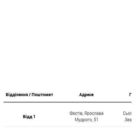
Відділення / Поштомат
Адреса
Гр
Фастів, Ярослава
Сьогод
Відд 1
Мудрого, 51
Завтр