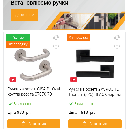
Встановлюємо ручки
Детальніше
Радимо
Хіт продажу
Хіт продажу
Ручки на розеті CISA PL Oval
Ручки на розеті GAVROCHE
кругла розета 07070.70
Thorium (Z25) BLACK чорний
нержавіюча сталь
В наявності
В наявності
933
1 518
Ціна
Ціна
грн.
грн.
У кошик
У кошик