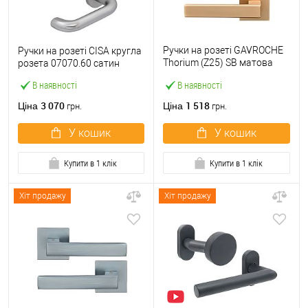
Ручки на розеті GAVROCHE
Ручки на розеті CISA кругла
Thorium (Z25) SB матова
розета 07070.60 сатин
латунь
В наявності
В наявності
3 070
1 518
Ціна
Ціна
грн.
грн.
У кошик
У кошик
Купити в 1 клік
Купити в 1 клік
Хіт продажу
Хіт продажу