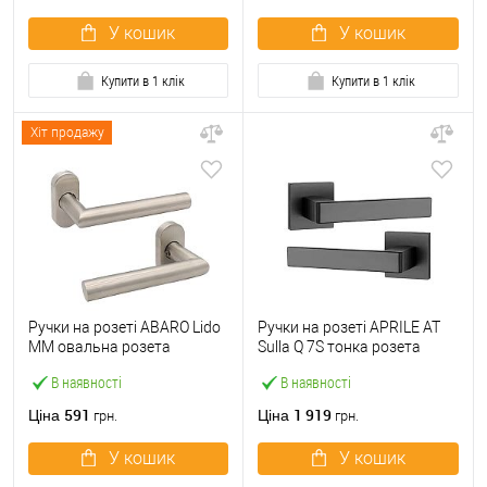
У кошик
У кошик
Купити в 1 клік
Купити в 1 клік
Хіт продажу
Ручки на розеті ABARO Lido
Ручки на розеті APRILE AT
MM овальна розета
Sulla Q 7S тонка розета
нержавіюча сталь
чорний
В наявності
В наявності
591
1 919
Ціна
Ціна
грн.
грн.
У кошик
У кошик