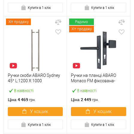
Купити в 1 клік
Купити в 1 клік
Хіт продажу
Радимо
Хіт продажу
Ручки скоби ABARO Sydney
Ручки на планці ABARO
45° L:1200 X:1000
Monaco FM фіксована-
W:40*20mm SS 304 нерж.
натискна антрацит
В наявності
В наявності
сталь (комплект)
4 469
2 449
Ціна
Ціна
грн.
грн.
У кошик
У кошик
Купити в 1 клік
Купити в 1 клік