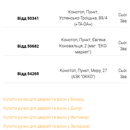
Конотоп, Пункт,
Сьогод
Відд 50341
Успенсько-Троїцька, 89/4
Завтр
(«TA-DA»)
Конотоп, Пункт, Євгена
Сьогод
Відд 50682
Коновальця, 2 (маг. "ЕКО-
Завтр
маркет")
Конотоп, Пункт, Миру, 27
Сьогод
Відд 54265
(АЗК "ОККО")
Завтр
Купити ручки для дверей та вікон у Вінниці
Купити ручки для дверей та вікон у Дніпрі
Купити ручки для дверей та вікон у Житомирі
Купити ручки для дверей та вікон у Запоріжжі