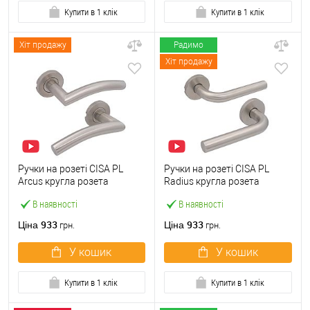
Купити в 1 клік
Купити в 1 клік
Хіт продажу
Радимо
Хіт продажу
Ручки на розеті CISA PL
Ручки на розеті CISA PL
Arcus кругла розета
Radius кругла розета
07070.72 нержавіюча сталь
07070.73 нержавіюча сталь
В наявності
В наявності
933
933
Ціна
Ціна
грн.
грн.
У кошик
У кошик
Купити в 1 клік
Купити в 1 клік