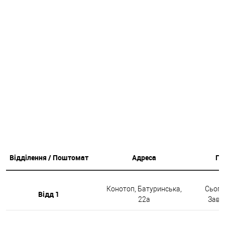
Відділення / Поштомат
Адреса
Гр
Конотоп, Батуринська,
Сьогод
Відд 1
22а
Завтр