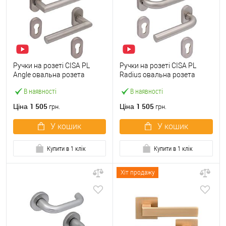
Ручки на розеті CISA PL
Ручки на розеті CISA PL
Angle овальна розета
Radius овальна розета
07070.82 нержавіюча сталь
07070.81 нержавіюча сталь
В наявності
В наявності
1 505
1 505
Ціна
Ціна
грн.
грн.
У кошик
У кошик
Купити в 1 клік
Купити в 1 клік
Хіт продажу