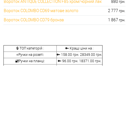
Вороток ANTIQUE COLLECTION F85 хром/чорний лак
880
грн.
Вороток COLOMBO CD69 матове золото
2 777
грн.
Вороток COLOMBO CD79 бронза
1 867
грн.
🔒 ТОП категорій :
🔑 Кращі ціни на :
⭐Ручки на розеті:
🔑 158.00 грн. 28349.00 грн.
🔐Ручки на планці:
🔑 96.00 грн. 18371.00 грн.
⭐Ручки скоби:
🔑 110.00 грн. 24169.00 грн.
🔐Ручки для розсувних дверей:
🔑 168.00 грн. 15410.00 грн.
⭐Ручки віконні та балконні:
🔑 48.00 грн. 18459.00 грн.
🔐Ручки заскочки і кноби:
🔑 240.00 грн. 10440.00 грн.
⭐Воротки для ванної та туалету:
🔑 76.00 грн. 12236.00 грн.
🔐Накладки на серцевини:
🔑 76.00 грн. 7276.00 грн.
⭐Аксесуари для ручок:
🔑 50.00 грн. 1442.00 грн.