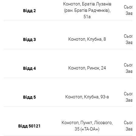
Конотоп, Братів Лузанів
Сьогод
Відд 2
(ран. Братів Радченків),
Завтр
51а
Сьогод
Відд 3
Конотоп, Клубна, 8
Завтр
Сьогод
Відд 4
Конотоп, Ринок, 24
Завтр
Сьогод
Відд 5
Конотоп, Клубна, 93-а
Завтр
Конотоп, Пункт, Лісового,
Сьогод
Відд 50121
35 («TA-DA»)
Завтр