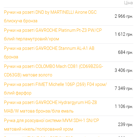
Ціна
Ручки на розеті DND by MARTINELLI Aironе OGC
2 966
грн.
блискуча бронза
Ручки на розеті GAVROCHE Platinum Pt-Z3 PW/CP
1 612
грн.
білий перламутровий/хром
Ручки на розеті GAVROCHE Stannum AL-A1 AB
684
грн.
бронза
Ручки на розеті COLOMBO Mach CD81 (CD69BZGG-
3 406
грн.
CD63GB) матове золото
Ручки на розеті FIMET Michelle 106P (269) F04 хром/
7 349
грн.
білий фарфор
Ручки на розеті GAVROCHE Hydrargyrum HG-Z8
1 106
грн.
MAB/W матова бронза/біла емаль
Ручка для розсувної системи MVM SDH-1 SN/CP
239
грн.
матовий нікель/полірований хром