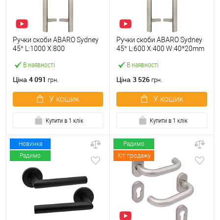
Ручки скоби ABARO Sydney
Ручки скоби ABARO Sydney
45° L:1000 X:800
45° L:600 X:400 W:40*20mm
W:40*20mm SS 304 нерж.
SS 304 нерж. сталь
В наявності
В наявності
сталь (комплект)
(комплект)
4 091
3 526
Ціна
Ціна
грн.
грн.
У кошик
У кошик
Купити в 1 клік
Купити в 1 клік
Новинка
Радимо
Радимо
Хіт продажу