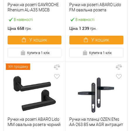
Ручки на розеті GAVROCHE
Ручки на розеті ABARO Lido
Rhenium AL-A35 MSCB
FM овальна розета
італійський сатин
фіксована-натискна
В наявності
В наявності
антрацит
658
1 239
Ціна
Ціна
грн.
грн.
У кошик
У кошик
Купити в 1 клік
Купити в 1 клік
Хіт продажу
Ручки на розеті ABARO Lido
Ручки на планці OZEN Efes
MM овальна розета чорний
AA-263 85 мм AGR антрацит