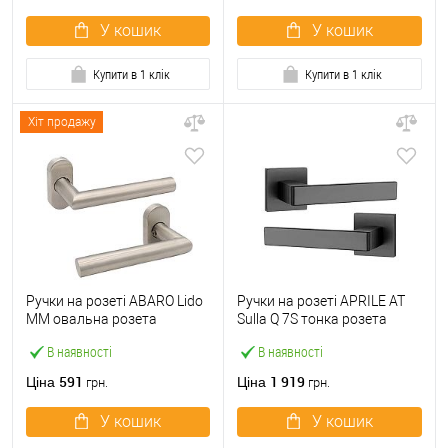
У кошик
У кошик
Купити в 1 клік
Купити в 1 клік
Хіт продажу
Ручки на розеті ABARO Lido
Ручки на розеті APRILE AT
MM овальна розета
Sulla Q 7S тонка розета
нержавіюча сталь
чорний
В наявності
В наявності
591
1 919
Ціна
Ціна
грн.
грн.
У кошик
У кошик