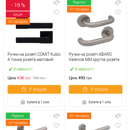
Радимо
- 19 %
Хіт продажу
Акція
Хіт продажу
Ручки на розеті COMIT Kubic
Ручки на розеті ABARO
A тонка розета матовий
Valencia MM кругла розета
чорний
нержавіюча сталь
В наявності
В наявності
636
492
Ціна
Ціна
грн.
789
грн.
грн.
У кошик
У кошик
Купити в 1 клік
Купити в 1 клік
Радимо
Хіт продажу
Хіт продажу