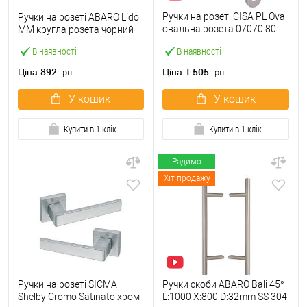
Ручки на розеті CISA PL Oval
Ручки на розеті ABARO Lido
овальна розета 07070.80
MM кругла розета чорний
нержавіюча сталь
В наявності
В наявності
892
1 505
Ціна
Ціна
грн.
грн.
У кошик
У кошик
Купити в 1 клік
Купити в 1 клік
Радимо
Хіт продажу
Ручки на розеті SICMA
Ручки скоби ABARO Bali 45°
Shelby Cromo Satinato хром
L:1000 X:800 D:32mm SS 304