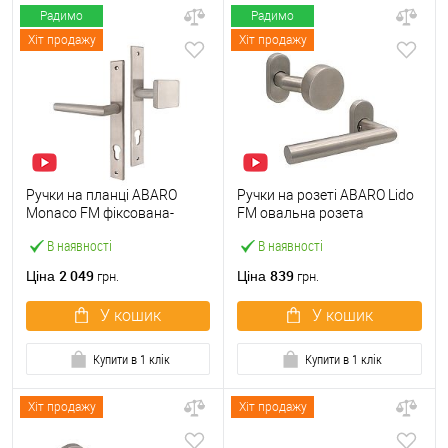
Радимо
Радимо
Хіт продажу
Хіт продажу
Ручки на планці ABARO
Ручки на розеті ABARO Lido
Monaco FM фіксована-
FM овальна розета
натискна нержавіюча сталь
фіксована-натискна
В наявності
В наявності
нержавіюча сталь
2 049
839
Ціна
Ціна
грн.
грн.
У кошик
У кошик
Купити в 1 клік
Купити в 1 клік
Хіт продажу
Хіт продажу