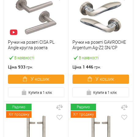
Ручки на розеті CISA PL
Ручки на розеті GAVROCHE
Angle кругла розета
Argentum Ag-Z2 SN/CP
07070.71 нержавіюча сталь
нікель/хром
В наявності
В наявності
933
1 446
Ціна
Ціна
грн.
грн.
У кошик
У кошик
Купити в 1 клік
Купити в 1 клік
Радимо
Радимо
Хіт продажу
Хіт продажу