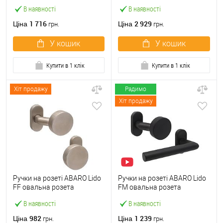
матовий
нерж. сталь (комплект)
В наявності
В наявності
1 716
2 929
Ціна
Ціна
грн.
грн.
У кошик
У кошик
Купити в 1 клік
Купити в 1 клік
Хіт продажу
Радимо
Хіт продажу
Ручки на розеті ABARO Lido
Ручки на розеті ABARO Lido
FF овальна розета
FM овальна розета
фіксована-фіксована
фіксована-натискна чорний
В наявності
В наявності
нержавіюча сталь
982
1 239
Ціна
Ціна
грн.
грн.