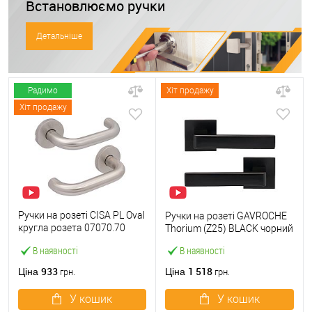
Встановлюємо ручки
Детальніше
Радимо
Хіт продажу
Хіт продажу
Ручки на розеті CISA PL Oval
Ручки на розеті GAVROCHE
кругла розета 07070.70
Thorium (Z25) BLACK чорний
нержавіюча сталь
В наявності
В наявності
933
1 518
Ціна
Ціна
грн.
грн.
У кошик
У кошик