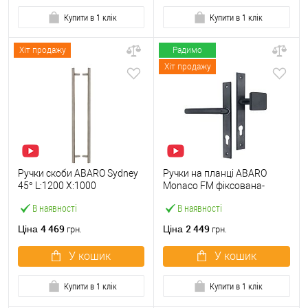
Купити в 1 клік
Купити в 1 клік
Хіт продажу
Радимо
Хіт продажу
Ручки скоби ABARO Sydney
Ручки на планці ABARO
45° L:1200 X:1000
Monaco FM фіксована-
W:40*20mm SS 304 нерж.
натискна антрацит
В наявності
В наявності
сталь (комплект)
4 469
2 449
Ціна
Ціна
грн.
грн.
У кошик
У кошик
Купити в 1 клік
Купити в 1 клік