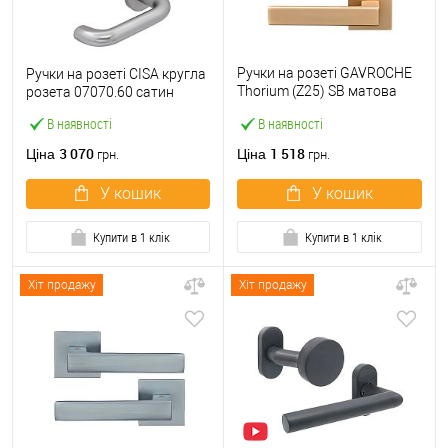
Ручки на розеті GAVROCHE
Ручки на розеті CISA кругла
Thorium (Z25) SB матова
розета 07070.60 сатин
латунь
В наявності
В наявності
3 070
1 518
Ціна
Ціна
грн.
грн.
У кошик
У кошик
Купити в 1 клік
Купити в 1 клік
Хіт продажу
Хіт продажу