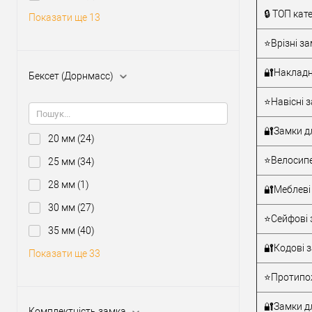
Тип товару
🔒 ТОП кат
Показати ще 13
⭐Врізні за
Матеріал д
Країна вир
🔐Накладн
Бексет (Дорнмасс)
Міжосьова
відстань
⭐Навісні з
🔐Замки д
20 мм
(24)
⭐Велосипе
25 мм
(34)
28 мм
(1)
🔐Меблеві
30 мм
(27)
⭐Сейфові 
35 мм
(40)
🔐Кодові 
Показати ще 33
⭐Протипож
🔐Замки дл
Комплектність замка