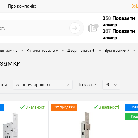
Про компанію
Вхі
0
5
0
Показати
номер
0
6
7
Показати
номер
•
•
•
•
зин замків
Каталог товарів ⭐
Дверні замки 🌟
Врізні замки ⚡️
 замки
ння:
Показати:
В наявності
В наявності
Хіт продажу
Нов
Рад