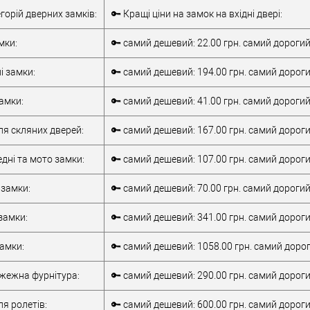
Врізний замок
Тип товару
Врізний замок
егорій дверних замків:
🔑 Кращі ціни на замок на вхідні двері:
для металевих
для металевих
дверей
/
для
дверей
/
для
мки:
🔑 самий дешевий: 22.00 грн. самий дорогий
верей
дерев'яних дверей
дерев'яних дверей
обник
Китай
/
для алюмінієвих
і замки:
🔑 самий дешевий: 194.00 грн. самий дороги
Матеріал дверей
дверей
85 мм
Країна виробник
Італія
амки:
🔑 самий дешевий: 41.00 грн. самий дорогий
Статус (гурт)
1В наявності
ля скляних дверей:
🔑 самий дешевий: 167.00 грн. самий дороги
дні та мото замки:
🔑 самий дешевий: 107.00 грн. самий дороги
 замки:
🔑 самий дешевий: 70.00 грн. самий дорогий:
замки:
🔑 самий дешевий: 341.00 грн. самий дороги
замки:
🔑 самий дешевий: 1058.00 грн. самий дорог
ежна фурнітура:
🔑 самий дешевий: 290.00 грн. самий дороги
я ролетів:
🔑 самий дешевий: 600.00 грн. самий дорогий