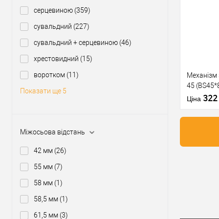
Купити
серцевиною
(359)
сувальдний
(227)
У о
сувальдний + серцевиною
(46)
Виробник
хрестовидний
(15)
Тип товару
воротком
(11)
Механізм
45 (BS45*
Матеріал д
Показати ще 5
матова
32
Країна вир
Ціна
Міжосьова
відстань
Міжосьова відстань
42 мм
(26)
Купити
55 мм
(7)
58 мм
(1)
У о
58,5 мм
(1)
61,5 мм
(3)
Виробник