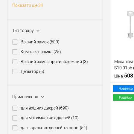
Статус (гур
Показати ще 34
Купити
Тип товару
У о
Врізний замок
(600)
Виробник
Комплект замка
(25)
Тип товару
Врізний замок протипожежний
(3)
Механізм
B10.01pb 
Девіатор
(6)
нікель 5 к
50
Ціна
тех.пакув
Матеріал д
Новинка
Країна вир
Призначення
Радимо
Міжосьова
відстань
для вхідних дверей
(690)
Купити
для міжкімнатних дверей
(10)
для гаражних дверей та воріт
(54)
У о