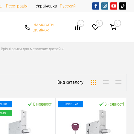
д
Реєстрація
Українська
Русский
0
0
0
Замовити
дзвінок
Врізні замки для металевих дверей ⭐
Вид каталогу:
В наявності
В наявності
инка
Новинка
имо