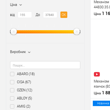
Механізм 
Ціна
44830.35.
22 мм) не
1 1
Матеріал д
Ціна
від
До
OK
Країна вир
Міжосьова
відстань
Купити
Виробник
У о
Виробник
ABARO
(18)
Тип товару
Механізм 
CISA
(67)
язичок (B
OZEN
(12)
нержавію
1 8
Ціна
ABLOY
(5)
Матеріал д
Новинка
AMIG
(2)
Країна вир