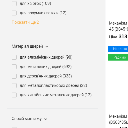
для хвірток
(109)
Виробник
для розумних замків
(12)
Тип товару
Показати ще 2
Механізм
45 (BS45
нікель
31
Матеріал д
Ціна
Країна вир
Матеріал дверей
Статус (гур
Новинка
для алюмінієвих дверей
(98)
Радимо
для металевих дверей
(692)
Купити
для дерев'яних дверей
(333)
для металопластикових дверей
(22)
У о
для китайських металевих дверей
(12)
Виробник
Тип товару
Механізм
Спосіб монтажу
(BS68*85м