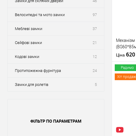
Замки для скляних дверей
46
Велосипедні та мото замки
97
Меблеві замки
37
Механізм
Сейфові замки
21
(BS60*85м
тех пакув
62
Ціна
Кодові замки
12
Радимо
Протипожежна фурнітура
24
Хіт продаж
Замки для ролетів
5
Купити
У о
ФІЛЬТР ПО ПАРАМЕТРАМ
Виробник
Тип товару