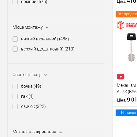
41
Матеріал д
Ціна
врізний
(675)
Країна вир
Міжосьова
Хіт продаж
відстань
Місце монтажу
нижній (основний)
(485)
Купити
верхній (додатковий)
(213)
У о
Виробник
Спосіб фіксації
Тип товару
Механізм 
бочка
(49)
ALPS (BS6
гак
(4)
перекоду
9 0
Матеріал д
Ціна
Країна вир
язичок
(322)
Міжосьова
Новинка
відстань
Механізм закривання