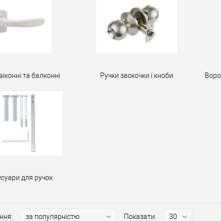
віконні та балконні
Ручки заскочки і кноби
Воро
есуари для ручок
ння:
Показати: