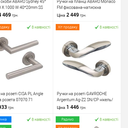
 скоби ABARO Sydney 45°
Ручки на планці ABARO Monaco
0 X:1000 W:40*20mm SS
FM фіксована-натискна
ерж. сталь (комплект)
4 469
антрацит
2 449
Ціна
грн.
грн.
В наявності
В наявності
родажу
Хіт продажу
У кошик
У кошик
упити в 1 клік
До
Купити в 1 клік
До
порівняння
порівняння
У обране
У обране
ник
ABARO
Виробник
ABARO
вару
Ручка скоба
Тип товару
Ручки на планці
 на розеті CISA PL Angle
Ручки на розеті GAVROCHE
для
для
а розета 07070.71
Argentum Ag-Z2 SN/CP нікель/
металопластикових
металопластикових
віюча сталь
933
хром
1 446
дверей
/
для
дверей
/
для
Ціна
грн.
грн.
скляних дверей
/
алюмінієвих
В наявності
В наявності
для алюмінієвих
Матеріал дверей
дверей
инка
Радимо
ал дверей
дверей
Міжосьова