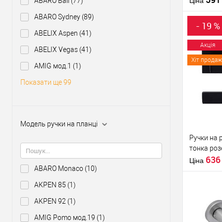
ABARO Bali
(77)
Ціна
Країна вир
ABARO Sydney
(89)
Модель руч
- 19 %
розеті
ABELIX Aspen
(41)
Акція
ABELIX Vegas
(41)
Хіт продаж
Купити
AMIG мод.1
(1)
Показати ще 99
У о
Виробник
Модель ручки на планці
Тип товару
Ручки на 
тонка роз
63
Ціна
ABARO Monaco
(10)
AKPEN 85
(1)
AKPEN 92
(1)
Матеріал д
AMIG Pomo мод.19
(1)