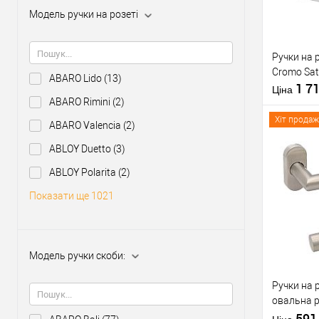
Модель ручки на розеті
Виробник
Тип товару
Ручки на 
Cromo Sat
ABARO Lido
(13)
1 7
Ціна
ABARO Rimini
(2)
Хіт продаж
ABARO Valencia
(2)
Матеріал д
Модель руч
ABLOY Duetto
(3)
скоби:
ABLOY Polarita
(2)
Кольорови
Купити
відтінок
Показати ще 1021
У о
Модель ручки скоби:
Виробник
Тип товару
Ручки на 
овальна 
сталь
59
Матеріал д