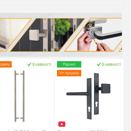
В наявності
В наявності
родажу
Радимо
Хіт продажу