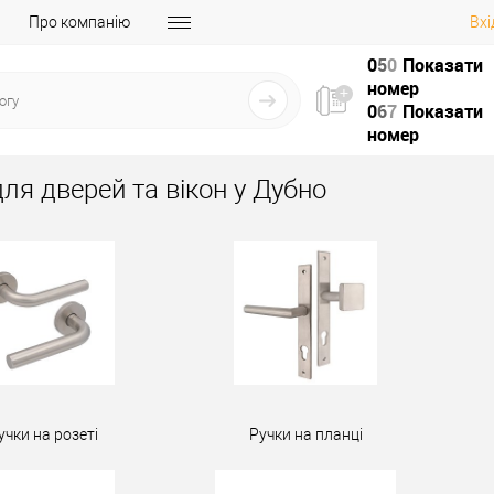
Про компанію
Вхі
0
5
0
Показати
номер
0
6
7
Показати
номер
ля дверей та вікон у Дубно
учки на розеті
Ручки на планці