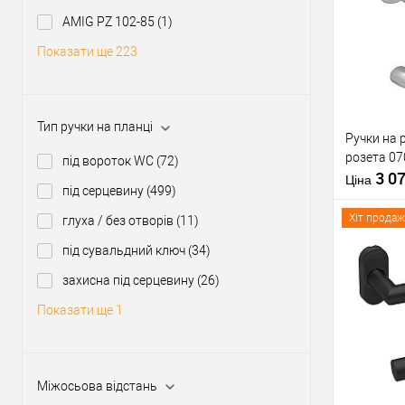
Модель руч
Купити
розеті
AMIG PZ 102-85
(1)
Форма роз
Показати ще 223
У о
Виробник
Тип товару
Тип ручки на планці
Ручки на 
розета 07
Матеріал д
під вороток WC
(72)
3 0
Країна вир
Ціна
під серцевину
(499)
Модель руч
розеті
Хіт продаж
глуха / без отворів
(11)
під сувальдний ключ
(34)
захисна під серцевину
(26)
Купити
Показати ще 1
У о
Міжосьова відстань
Виробник