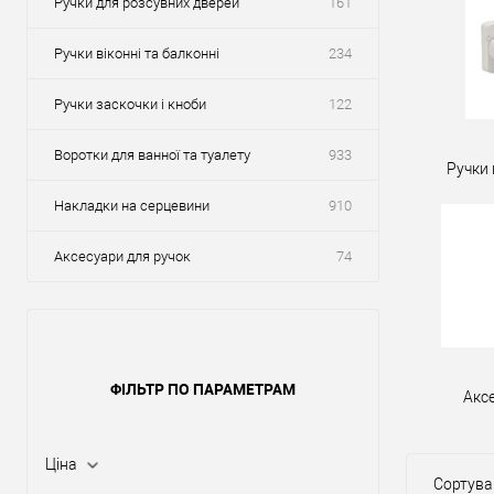
Ручки для розсувних дверей
161
Ручки віконні та балконні
234
Ручки заскочки і кноби
122
Воротки для ванної та туалету
933
Ручки 
Накладки на серцевини
910
Аксесуари для ручок
74
ФІЛЬТР ПО ПАРАМЕТРАМ
Акс
Ціна
Сортува