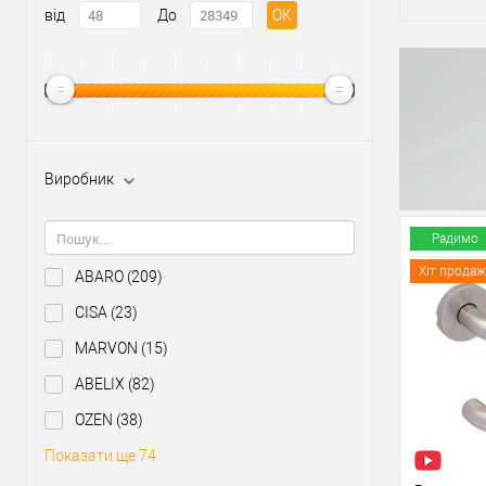
від
До
OK
Виробник
Радимо
Хіт продаж
ABARO
(209)
CISA
(23)
MARVON
(15)
ABELIX
(82)
OZEN
(38)
Показати ще 74