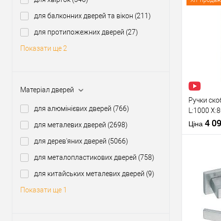
Хіт продаж
для балконних дверей та вікон
(211)
Купити
для протипожежних дверей
(27)
Показати ще 2
У о
Виробник
Матеріал дверей
Тип товару
Ручки ско
для алюмінієвих дверей
(766)
L:1000 X:
нерж. ста
4 0
Ціна
для металевих дверей
(2698)
для дерев'яних дверей
(5066)
Матеріал д
Міжосьова
для металопластикових дверей
(758)
відстань
для китайських металевих дверей
(9)
Тип відкри
Купити
Показати ще 1
У о