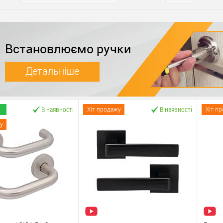
Встановлюємо ручки
Детальніше
В наявності
В наявності
Хіт продажу
Хіт п
у