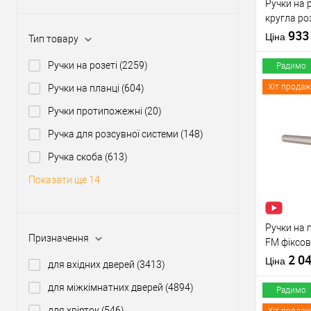
Ручки на р
кругла ро
нержавію
93
Ціна
Тип товару
Ручки на розеті
(2259)
Радимо
Хіт продаж
Ручки на планці
(604)
Ручки протипожежні
(20)
Купити
Ручка для розсувної системи
(148)
Ручка скоба
(613)
У о
Показати ще 14
Виробник
Тип товару
Ручки на 
Призначення
FM фіксо
нержавію
2 0
Матеріал д
Ціна
для вхідних дверей
(3413)
Країна вир
для міжкімнатних дверей
(4894)
Модель руч
Радимо
розеті
для хвірток
(546)