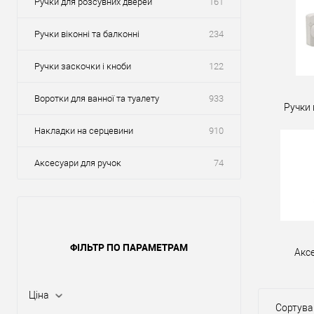
Ручки для розсувних дверей
161
Ручки віконні та балконні
234
Ручки заскочки і кноби
122
Воротки для ванної та туалету
933
Ручки 
Накладки на серцевини
910
Аксесуари для ручок
74
ФІЛЬТР ПО ПАРАМЕТРАМ
Акс
Ціна
Сортува