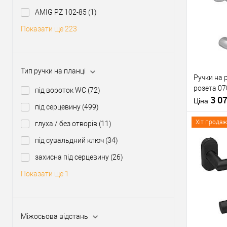
Модель руч
Купити
розеті
AMIG PZ 102-85
(1)
Форма роз
Показати ще 223
У о
Виробник
Тип товару
Тип ручки на планці
Ручки на 
розета 07
Матеріал д
під вороток WC
(72)
3 0
Країна вир
Ціна
під серцевину
(499)
Модель руч
розеті
Хіт продаж
глуха / без отворів
(11)
під сувальдний ключ
(34)
захисна під серцевину
(26)
Купити
Показати ще 1
У о
Міжосьова відстань
Виробник