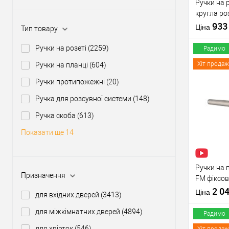
Ручки на р
кругла ро
нержавію
93
Ціна
Тип товару
Ручки на розеті
(2259)
Радимо
Хіт продаж
Ручки на планці
(604)
Ручки протипожежні
(20)
Купити
Ручка для розсувної системи
(148)
Ручка скоба
(613)
У о
Показати ще 14
Виробник
Тип товару
Ручки на 
Призначення
FM фіксо
нержавію
2 0
Матеріал д
Ціна
для вхідних дверей
(3413)
Країна вир
для міжкімнатних дверей
(4894)
Модель руч
Радимо
розеті
для хвірток
(546)