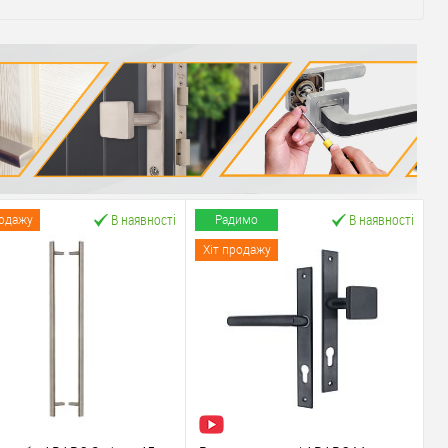
В наявності
В наявності
родажу
Радимо
Хіт продажу