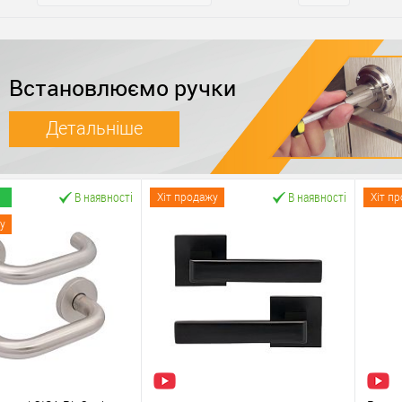
Встановлюємо ручки
Детальніше
В наявності
В наявності
Хіт продажу
Хіт п
у