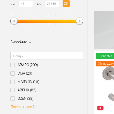
від
До
OK
Виробник
Радимо
Хіт продаж
ABARO
(209)
CISA
(23)
MARVON
(15)
ABELIX
(82)
OZEN
(38)
Показати ще 74