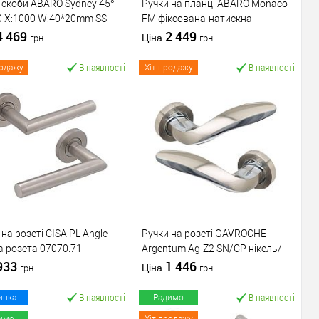
 скоби ABARO Sydney 45°
Ручки на планці ABARO Monaco
0 X:1000 W:40*20mm SS
FM фіксована-натискна
ерж. сталь (комплект)
4 469
антрацит
2 449
Ціна
грн.
грн.
В наявності
В наявності
родажу
Хіт продажу
У кошик
У кошик
упити в 1 клік
До
Купити в 1 клік
До
порівняння
порівняння
У обране
У обране
ник
ABARO
Виробник
ABARO
вару
Ручка скоба
Тип товару
Ручки на планці
 на розеті CISA PL Angle
Ручки на розеті GAVROCHE
для
для
а розета 07070.71
Argentum Ag-Z2 SN/CP нікель/
металопластикових
металопластикових
віюча сталь
933
хром
1 446
дверей
/
для
дверей
/
для
Ціна
грн.
грн.
скляних дверей
/
алюмінієвих
В наявності
В наявності
для алюмінієвих
Матеріал дверей
дверей
инка
Радимо
ал дверей
дверей
Міжосьова