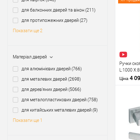
Хіт продаж
для балконних дверей та вікон
(211)
Купити
для протипожежних дверей
(27)
Показати ще 2
У о
Виробник
Матеріал дверей
Тип товару
Ручки ско
для алюмінієвих дверей
(766)
L:1000 X:
нерж. ста
4 0
Ціна
для металевих дверей
(2698)
для дерев'яних дверей
(5066)
Матеріал д
Міжосьова
для металопластикових дверей
(758)
відстань
для китайських металевих дверей
(9)
Тип відкри
Купити
Показати ще 1
У о