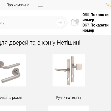
Про компанію
Вхі
0
5
0
Показати
номер
0
6
7
Показати
номер
ля дверей та вікон у Нетішині
учки на розеті
Ручки на планці