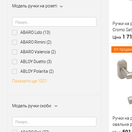
Модель ручки на розеті
Виробник
Тип товару
Ручки на 
Cromo Sat
ABARO Lido
(13)
1 7
Ціна
ABARO Rimini
(2)
Хіт продаж
ABARO Valencia
(2)
Матеріал д
Модель руч
ABLOY Duetto
(3)
скоби:
ABLOY Polarita
(2)
Кольорови
Купити
відтінок
Показати ще 1021
У о
Модель ручки скоби:
Виробник
Тип товару
Ручки на 
овальна 
сталь
59
Матеріал д