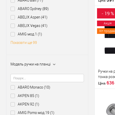
ABARO Bali
(77)
Ціна
Країна вир
ABARO Sydney
(89)
Модель руч
- 19 %
розеті
ABELIX Aspen
(41)
Акція
ABELIX Vegas
(41)
Хіт продаж
Купити
AMIG мод.1
(1)
Показати ще 99
У о
Виробник
Модель ручки на планці
Тип товару
Ручки на 
тонка роз
63
Ціна
ABARO Monaco
(10)
AKPEN 85
(1)
AKPEN 92
(1)
Матеріал д
AMIG Pomo мод.19
(1)