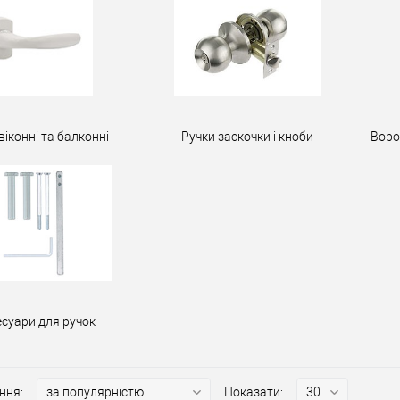
віконні та балконні
Ручки заскочки і кноби
Воро
есуари для ручок
ння:
Показати: