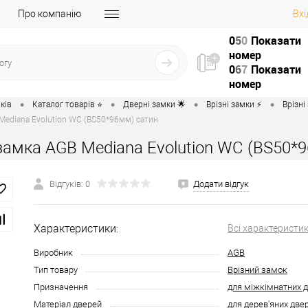
Про компанію
Вхі
0
5
0
Показати
номер
0
6
7
Показати
номер
•
•
•
•
ків
Каталог товарів ⭐
Дверні замки 🌟
Врізні замки ⚡️
Врізні
Mediana Evolution WC (BS50*96мм) сатин
замка AGB Mediana Evolution WC (BS50*
Відгуків: 0
Додати відгук
Характеристики:
Всі характеристи
Виробник
AGB
Тип товару
Врізний замок
Призначення
для міжкімнатних 
Матеріал дверей
для дерев'яних две