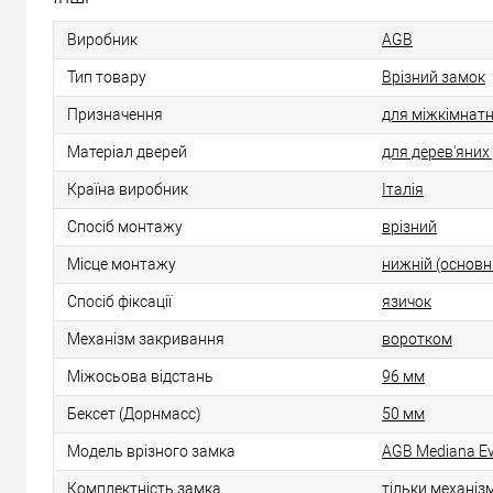
Виробник
AGB
Тип товару
Врізний замок
Призначення
для міжкімнат
Матеріал дверей
для дерев'яних
Країна виробник
Італія
Спосіб монтажу
врізний
Місце монтажу
нижній (основн
Спосіб фіксації
язичок
Механізм закривання
воротком
Міжосьова відстань
96 мм
Бексет (Дорнмасс)
50 мм
Модель врізного замка
AGB Mediana Ev
Комплектність замка
тільки механіз