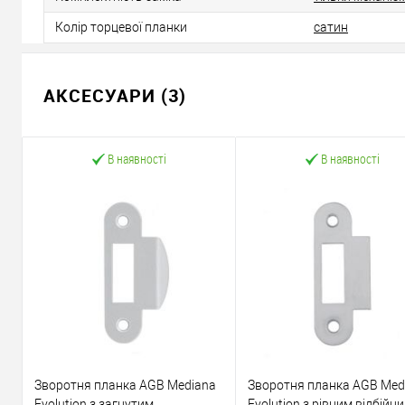
Колір торцевої планки
сатин
АКСЕСУАРИ (3)
В наявності
В наявності
Зворотня планка AGB Mediana
Зворотня планка AGB Med
Evolution з загнутим
Evolution з рівним відбійн