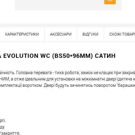
ХАРАКТЕРИСТИКИ
АКСЕСУАРИ
ВІДГУКИ
СХОЖІ ТОВАР
Наявність в роздрібних магазинах уточн
Знайшли деше
 EVOLUTION WC (BS50*96ММ) САТИН
Знизимо 
овічність. Головна перевага - тиха робота, замок не клацає при закри
М, а отже ідеальним для установки на міжкімнатні двері (дитяча к
Купити в 1 клік
 комплектації воротком. Двері будуть зачинятись поворотом "барашки
ей товар. Деталі запитуйте у менеджера.
Оплата
ті.
ду.
/закриття.