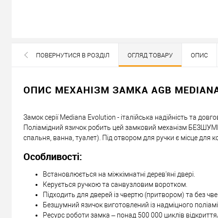
В наявності
ПОВЕРНУТИСЯ В РОЗДІЛ
ОГЛЯД ТОВАРУ
ОПИС
ВСІ БРЕНДИ ДАНОЇ КАТЕГОРІЇ
484
грн.
- 30 %
ОПИС МЕХАНІЗМ ЗАМКА AGB MEDIANA
340
Ціна
грн.
Кількість:
Замок серії Mediana Evolution - італійська надійність та довг
Поліамідний язичок робить цей замковий механізм БЕЗШУМНИ
У кошик
спальня, ванна, туалет). Під отвором для ручки є місце для
Особливості:
Можемо встановити ц
Встановлюється на міжкімнатні дерев'яні двері.
Керується ручкою та санвузловим воротком.
Доставка
Підходить для дверей із чвертю (притвором) та без чвер
Безшумний язичок виготовлений із надміцного поліамі
«Новою Поштою» по Україні
Ресурс роботи замка – понад 500 000 циклів відкриття