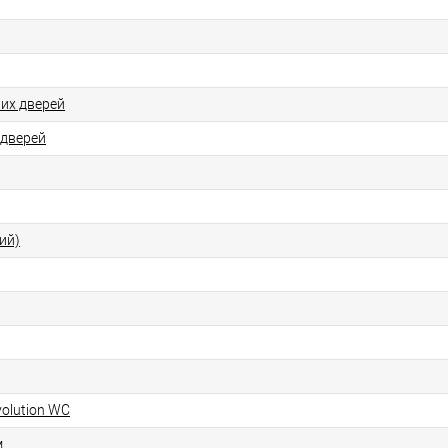
них дверей
 дверей
ий)
olution WC
м