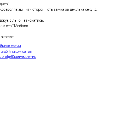
двері.
дозволяє змінити сторонність замка за декілька секунд.
овжує вільно натискатись.
ом серії Mediana.
 окремо:
ійника сатин
 відбійником сатин
им відбійником сатин