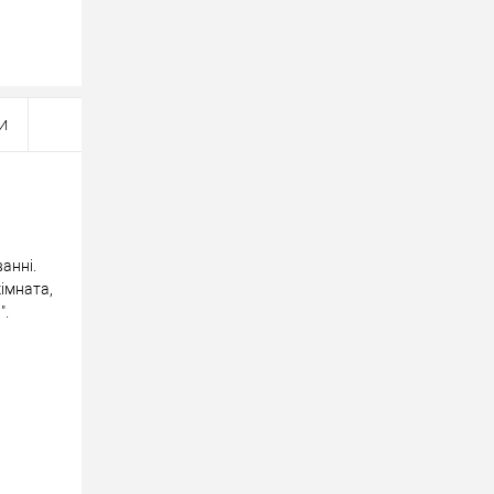
И
юйте
вше?
ціну!
ванні.
імната,
".