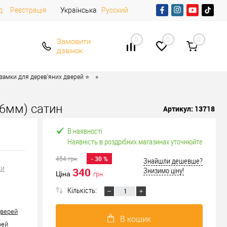
д
Реєстрація
Українська
Русский
0
0
0
Замовити
дзвінок
•
 замки для дерев'яних дверей ⭐
96мм) сатин
Артикул:
13718
В наявності
Наявність в роздрібних магазинах уточнюйте
484
грн.
- 30 %
Знайшли дешевше?
ки
340
Знизимо ціну!
Ціна
грн.
Кількість:
дверей
В кошик
рей