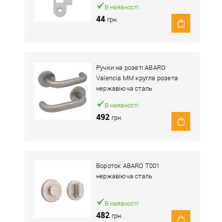
В наявності
44
грн.
Ручки на розеті ABARO
Valencia MM кругла розета
нержавіюча сталь
В наявності
492
грн.
Вороток ABARO T001
нержавіюча сталь
В наявності
482
грн.