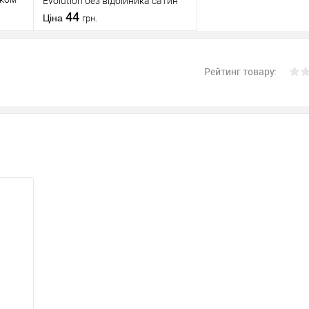
Evolution без відбійника сатин
44
Ціна
грн.
В кошик
Рейтинг товару:
Придбати в 1
До
няння
клік
порівняння
У обране
AGB
Виробник
AGB
планка
Тип товару
Зворотня планка
Італія
Країна виробник
Італія
матове
Кольоровий
білий / бежевий /
/ сірий
відтінок
перламутровий
вності
Статус (гурт)
1В наявності