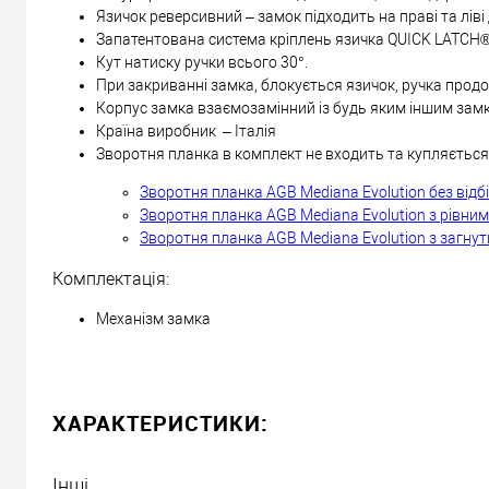
Язичок реверсивний – замок підходить на праві та ліві 
Самовивіз
Запатентована система кріплень язичка QUICK LATCH® 
Мінімальна сума замовлення 400 грн
Кут натиску ручки всього 30°.
При закриванні замка, блокується язичок, ручка прод
Доставка накладеним платежем від 400 грн
Корпус замка взаємозамінний із будь яким іншим замк
Країна виробник – Італія
Зворотня планка в комплект не входить та купляється
Відправити посилання другу
Зворотня планка AGB Mediana Evolution без відб
Зворотня планка AGB Mediana Evolution з рівним
Зворотня планка AGB Mediana Evolution з загнут
Комплектація:
Механізм замка
ХАРАКТЕРИСТИКИ:
Інші