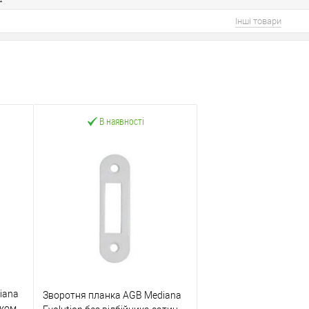
Інші товари
В наявності
iana
Зворотня планка AGB Mediana
иком