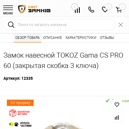
0
0
МЕНЮ
Интернет магазин замков
ОБЗОР ТОВАРА
ОПИСАНИЕ
Каталог товаров ⭐
ХАРАКТЕРИСТИКИ
ОТЗЫВЫ
Дверные замки 
•
•
Замок навесной TOKOZ Gama СS PRO
60 (закрытая скобка 3 ключа)
Артикул:
12335
В наличии
Хіт продажу