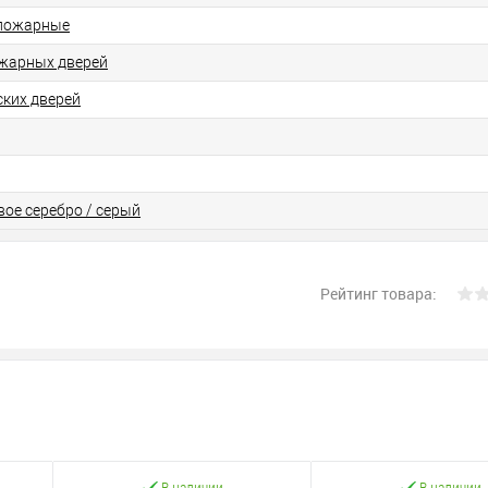
опожарные
жарных дверей
ских дверей
вое серебро / серый
Рейтинг товара:
В наличии
В наличии