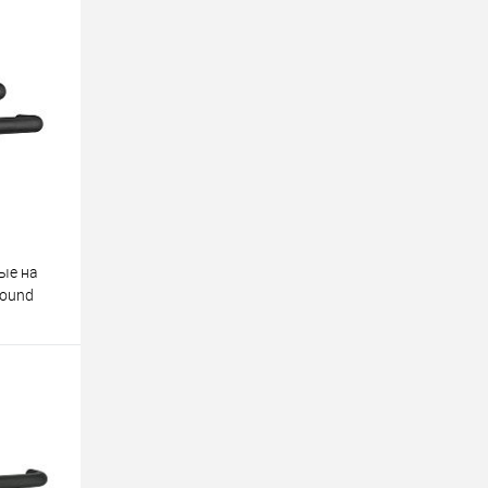
ые на
Round
у