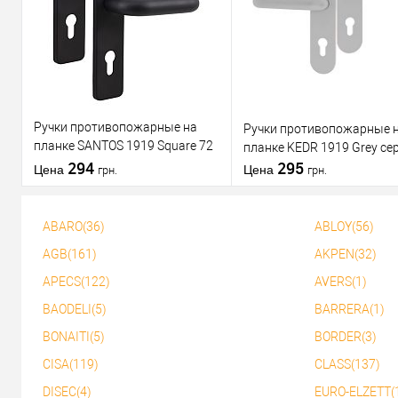
клик
сравнению
клик
срав
В избранное
В избранное
Ручки противопожарные на
Ручки противопожарные 
планке SANTOS 1919 Square 72
планке KEDR 1919 Grey се
мм Black черные
294
295
Цена
Цена
грн.
грн.
ABARO(36)
ABLOY(56)
В корзину
В корзину
AGB(161)
AKPEN(32)
APECS(122)
AVERS(1)
Купить в 1
К
Купить в 1
К
клик
сравнению
клик
срав
BAODELI(5)
BARRERA(1)
В избранное
В избранное
BONAITI(5)
BORDER(3)
CISA(119)
CLASS(137)
DISEC(4)
EURO-ELZETT(