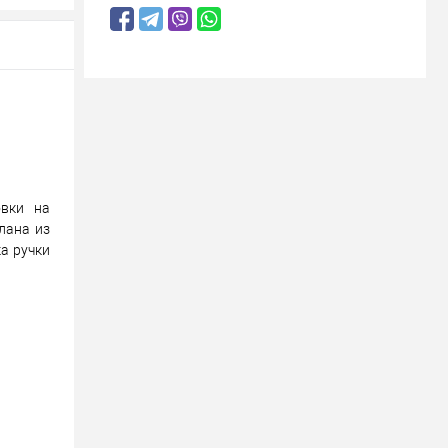
яйте
вле?
ену!
овки на
лана из
а ручки