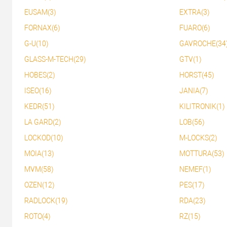
EUSAM(3)
EXTRA(3)
FORNAX(6)
FUARO(6)
G-U(10)
GAVROCHE(34
GLASS-M-TECH(29)
GTV(1)
HOBES(2)
HORST(45)
ISEO(16)
JANIA(7)
KEDR(51)
KILITRONIK(1)
LA GARD(2)
LOB(56)
LOCKOD(10)
M-LOCKS(2)
MOIA(13)
MOTTURA(53)
MVM(58)
NEMEF(1)
OZEN(12)
PES(17)
RADLOCK(19)
RDA(23)
ROTO(4)
RZ(15)