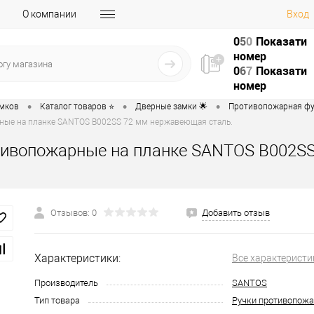
О компании
Вход
0
5
0
Показати
номер
0
6
7
Показати
номер
•
•
•
амков
Каталог товаров ⭐
Дверные замки 🌟
Противопожарная фу
ные на планке SANTOS B002SS 72 мм нержавеющая сталь.
тивопожарные на планке SANTOS B002S
Отзывов: 0
Добавить отзыв
Характеристики:
Все характеристи
Производитель
SANTOS
Тип товара
Ручки противопож