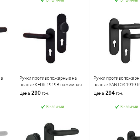
на
Ручки противопожарные на
Ручки противопожарн
планке KEDR 1919В нажимная-
планке SANTOS 1919 
е
фиксированная BLACK черные
290
Black черные
294
Цена
Цена
грн.
грн.
В наличии
В наличии
В корзину
В корзин
Купить в 1
К
Купить в 1
К