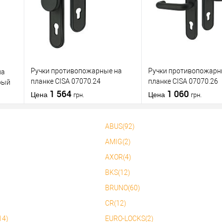
нению
клик
сравнению
клик
с
В избранное
В избранное
Ручки противопожарные на
Ручки противопожарн
на
планке CISA 07070.24
планке CISA 07070.26
рый
фиксированная-нажимная 72
1 564
нажимная-нажимная 
1 060
Цена
Цена
грн.
грн.
мм черный
черный
ABUS(92)
В корзину
В корзин
AMIG(2)
AXOR(4)
Купить в 1
К
Купить в 1
К
нению
клик
сравнению
клик
с
BKS(12)
В избранное
В избранное
BRUNO(60)
CR(12)
14)
EURO-LOCKS(2)