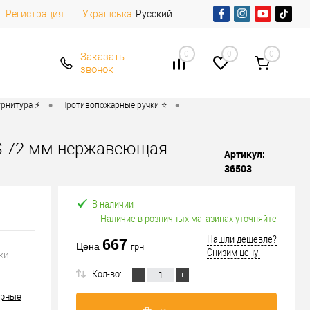
Регистрация
Русский
Українська
0
0
0
Заказать
звонок
•
•
рнитура ⚡️
Противопожарные ручки ⭐
S 72 мм нержавеющая
Артикул:
36503
В наличии
Наличие в розничных магазинах уточняйте
Нашли дешевле?
667
Цена
грн.
Снизим цену!
ки
Кол-во:
арные