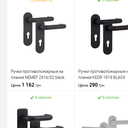
Ручки противопожарные на
Ручки противопожарные 
планке NEMEF 2916/02 black
планке KEDR 1919 BLACK
черные
1 162
противопожарные черны
290
Цена
Цена
грн.
грн.
В наличии
В наличии
В корзину
В корзину
Купить в 1
К
Купить в 1
К