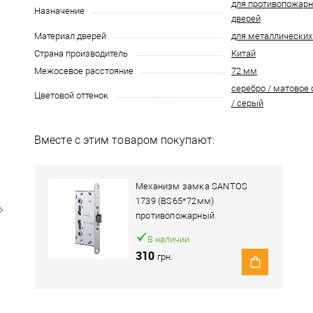
для противопожар
Назначение
дверей
Материал дверей
для металлических
Страна производитель
Китай
Межосевое расстояние
72 мм
серебро / матовое
Цветовой оттенок
/ серый
Вместе с этим товаром покупают:
Механизм замка SANTOS
1739 (BS65*72мм)
противопожарный
нержавеющая сталь
В наличии
310
грн.