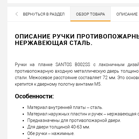
В наличии
ВЕРНУТЬСЯ В РАЗДЕЛ
ОБЗОР ТОВАРА
ОПИСАНИЕ
ВСЕ БРЕНДЫ ДАННОЙ КАТЕГОРИИ
667
Цена
грн.
ОПИСАНИЕ РУЧКИ ПРОТИВОПОЖАРНЫЕ
НЕРЖАВЕЮЩАЯ СТАЛЬ.
Кол-во:
В корзину
Ручки на планке SANTOS B002SS с лаконичным дизай
противопожарную входную металлическую дверь толщиной 
стали. Межосевое расстояние составляет 72 мм. Это основ
Можем установить этот т
крепится к дверному полотну винтами М5.
Особенности:
Доставка
Материал внутренней платы – сталь.
«Новой Почтой» по Украине
Материал наружных пластин и ручек – нержавеющая с
Самовывоз
Предназначены для противопожарной двери.
Для двери толщиной 40-63 мм.
Минимальная сумма заказа 400 грн
Обе ручки – нажимные.