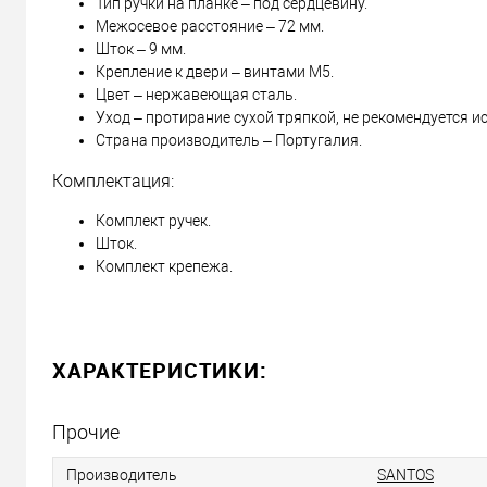
Доставка наложенным платежом от 400 грн
Тип ручки на планке – под сердцевину.
Межосевое расстояние – 72 мм.
Шток – 9 мм.
Крепление к двери – винтами М5.
Отправить ссылку другу
Цвет – нержавеющая сталь.
Уход – протирание сухой тряпкой, не рекомендуется 
Страна производитель – Португалия.
Комплектация:
Комплект ручек.
Шток.
Комплект крепежа.
ХАРАКТЕРИСТИКИ:
Прочие
Производитель
SANTOS