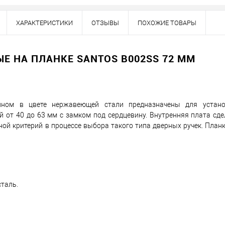
ХАРАКТЕРИСТИКИ
ОТЗЫВЫ
ПОХОЖИЕ ТОВАРЫ
Наличие в розничных магазинах уточн
Нашли деше
 НА ПЛАНКЕ SANTOS B002SS 72 ММ
Снизим ц
Купить в 1 клик
ном в цвете нержавеющей стали предназначены для устан
от 40 до 63 мм с замком под сердцевину. Внутренняя плата сде
ной критерий в процессе выбора такого типа дверных ручек. Планк
овар. Подробности спрашивайте у менеджера.
Оплата
таль.