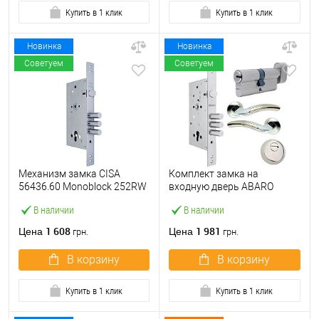
Купить в 1 клик
Купить в 1 клик
Новинка
Новинка
Советуем
Советуем
Механизм замка CISA
Комплект замка на
56436.60 Monoblock 252RW
входную дверь ABARO
(BS60*85мм) хром матовый
M252 (BS60*85мм) с
В наличии
В наличии
цилиндром B100,
протектором и ручками
1 608
1 981
Цена
Цена
грн.
грн.
никель
В корзину
В корзину
Купить в 1 клик
Купить в 1 клик