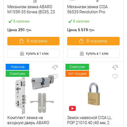
Механизм замка ABARO
Механизм замка CISA
M155R-35 бочка (BS35, 23
56535 Revolution Pro
мм) матовый никель
редукторный с
В наличии
В наличии
блокировкой (BS67,5*85мм)
хром матовый
291
5 519
Цена
Цена
грн.
грн.
В корзину
В корзину
Купить в 1 клик
Купить в 1 клик
Новинка
Советуем
Советуем
Хит продаж
Комплект замка на
Замок навесной CISA LL
входную дверь ABARO
POP 21010.40 (40 мм, 2