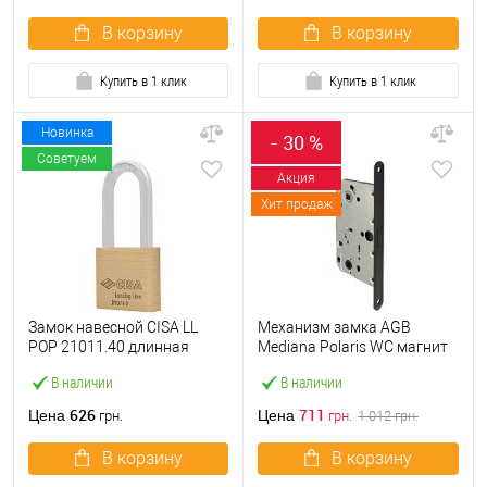
В корзину
В корзину
Купить в 1 клик
Купить в 1 клик
Новинка
- 30 %
Советуем
Акция
Хит продаж
Замок навесной CISA LL
Механизм замка AGB
POP 21011.40 длинная
Mediana Polaris WC магнит
дужка (40 мм, 2 ключа)
(BS50*96мм) черный
В наличии
В наличии
626
711
Цена
Цена
грн.
грн.
1 012
грн.
В корзину
В корзину