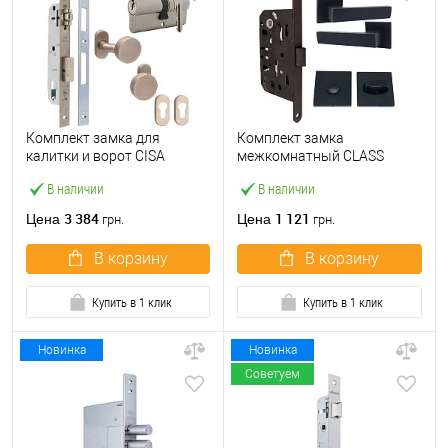
Комплект замка для
Комплект замка
калитки и ворот CISA
межкомнатный CLASS
44830.25 «бочка» (труба
410B-S Kevlar (BS50*96мм)
В наличии
В наличии
40×40) с цилиндром 60 мм
WC с ручками и воротком
и ручками
KEDR черный
3 384
1 121
Цена
Цена
грн.
грн.
В корзину
В корзину
Купить в 1 клик
Купить в 1 клик
Новинка
Новинка
Советуем