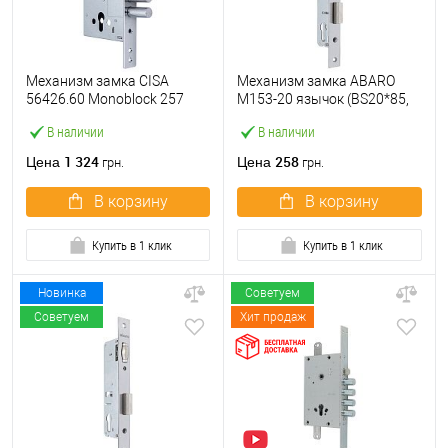
Механизм замка CISA
Механизм замка ABARO
56426.60 Monoblock 257
M153-20 язычок (BS20*85,
(BS60мм) хром матовый
23 мм) матовый никель
В наличии
В наличии
1 324
258
Цена
Цена
грн.
грн.
В корзину
В корзину
Купить в 1 клик
Купить в 1 клик
Новинка
Советуем
Советуем
Хит продаж