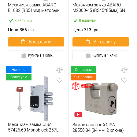
Механизм замка ABARO
Механизм замка ABARO
B1082 (BS51мм) матовый
M2000-45 (BS45*85мм) SN
никель 5 ключей
матовый никель
В наличии
В наличии
356
313
Цена
Цена
грн.
грн.
В корзину
В корзину
Купить в 1 клик
Купить в 1 клик
Новинка
Советуем
Советуем
Хит продаж
Механизм замка CISA
Замок навесной CISA
57426.60 Monoblock 257L
28550.84 (84 мм, 2 ключа)
(BS60) хром матовый