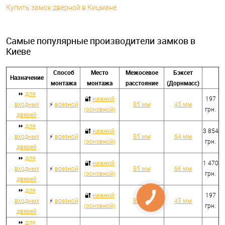
Купить замок дверной в Кицмане
Самые популярные производители замков в
Киеве
Способ
Место
Межосевое
Бэксет
Назначение
монтажа
монтажа
расстояние
(Дорнмасс)
⏩
для
🔐
нижний
197
входных
⚡
врезной
85 мм
45 мм
(основной)
грн.
дверей
⏩
для
🔐
нижний
3 854
входных
⚡
врезной
85 мм
64 мм
(основной)
грн.
дверей
⏩
для
🔐
нижний
1 470
входных
⚡
врезной
85 мм
66 мм
(основной)
грн.
дверей
⏩
для
🔐
нижний
197
входных
⚡
врезной
85 мм
45 мм
(основной)
грн.
дверей
⏩
для