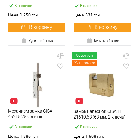
M2000-45 (BS45*85мм) с
ключа)
В наличии
В наличии
цилиндром B100 60T и
ручками KEDR хром
1 250
531
Цена
Цена
грн.
грн.
В корзину
В корзину
Купить в 1 клик
Купить в 1 клик
Советуем
Хит продаж
Механизм замка CISA
Замок навесной CISA LL
46215.25 язычок
21610.63 (63 мм, 2 ключа)
(BS25*85мм, 22 мм)
В наличии
В наличии
нержавеющая сталь
1 886
1 608
Цена
Цена
грн.
грн.