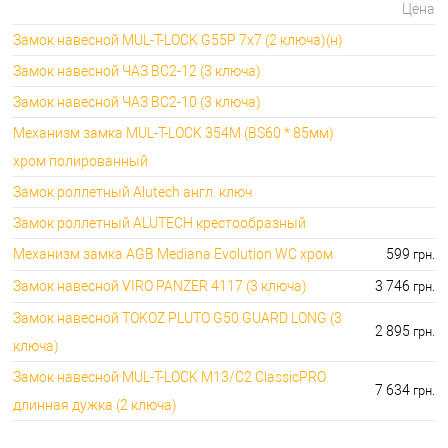
Цена
Замок навесной MUL-T-LOCK G55P 7x7 (2 ключа)(н)
Замок навесной ЧАЗ ВС2-12 (3 ключа)
Замок навесной ЧАЗ ВС2-10 (3 ключа)
Механизм замка MUL-T-LOCK 354M (BS60 * 85мм)
хром полированный
Замок роллетный Alutech англ. ключ
Замок роллетный ALUTECH крестообразный
Механизм замка AGB Mediana Evolution WC хром
599
грн.
Замок навесной VIRO PANZER 4117 (3 ключа)
3 746
грн.
Замок навесной TOKOZ PLUTO G50 GUARD LONG (3
2 895
грн.
ключа)
Замок навесной MUL-T-LOCK M13/C2 ClassicPRO
7 634
грн.
длинная дужка (2 ключа)