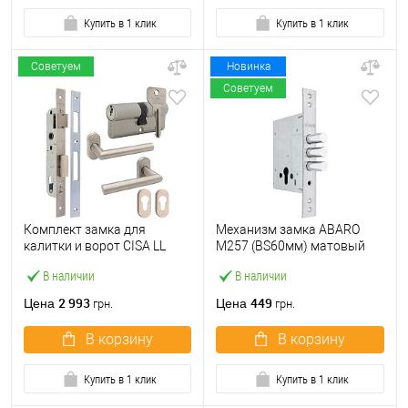
Купить в 1 клик
Купить в 1 клик
Советуем
Новинка
Советуем
Комплект замка для
Механизм замка ABARO
калитки и ворот CISA LL
M257 (BS60мм) матовый
44820.25 (труба 40×40) с
никель
В наличии
В наличии
цилиндром C2000 60 мм и
ручками
2 993
449
Цена
Цена
грн.
грн.
В корзину
В корзину
Купить в 1 клик
Купить в 1 клик