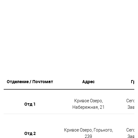
Отделение / Почтомат
Адрес
Гр
Кривое Озеро,
Сегод
Отд 1
Набережная, 21
Завтр
Кривое Озеро, Горького,
Сегод
Отд 2
239
Завтр