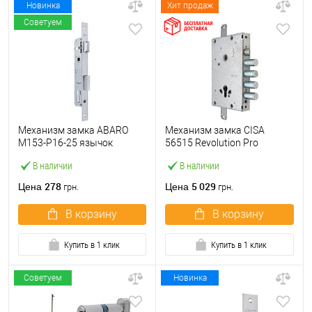
Новинка
Хит продаж
Советуем
Механизм замка ABARO
Механизм замка CISA
M153-P16-25 язычок
56515 Revolution Pro
(BS25*85, 16 мм) матовый
(BS64*85мм) редукторный с
В наличии
В наличии
никель
блокировкой без торцевой
планки
278
5 029
Цена
Цена
грн.
грн.
В корзину
В корзину
Купить в 1 клик
Купить в 1 клик
Советуем
Новинка