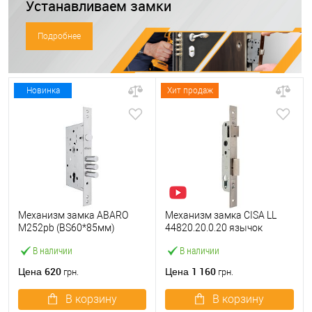
Устанавливаем замки
Подробнее
Новинка
Хит продаж
Механизм замка ABARO
Механизм замка CISA LL
M252pb (BS60*85мм)
44820.20.0.20 язычок
матовый никель тех
(BS20*85мм, 22 мм)
В наличии
В наличии
упаковки без отв.планки
нержавеющая сталь
620
1 160
Цена
Цена
грн.
грн.
В корзину
В корзину