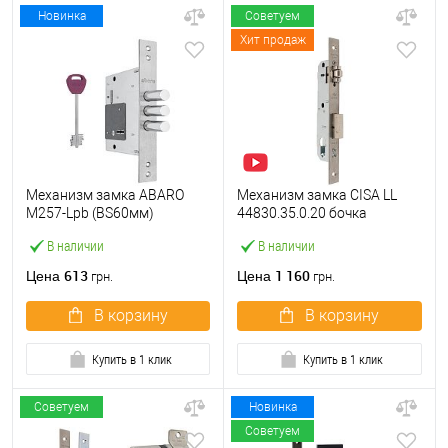
Новинка
Советуем
Хит продаж
Механизм замка ABARO
Механизм замка CISA LL
M257-Lpb (BS60мм)
44830.35.0.20 бочка
матовый никель 5 ключей
(BS35мм, 22 мм)
В наличии
В наличии
тех.упаковки.без отв.
нержавеющая сталь
планки
613
1 160
Цена
Цена
грн.
грн.
В корзину
В корзину
Купить в 1 клик
Купить в 1 клик
Советуем
Новинка
Советуем