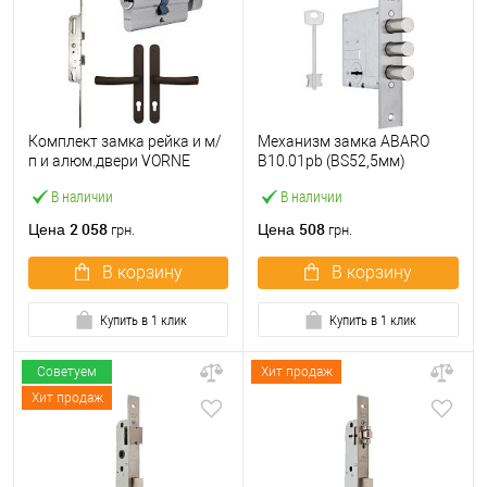
Комплект замка рейка и м/
Механизм замка ABARO
п и алюм.двери VORNE
B10.01pb (BS52,5мм)
25*92 мм с цилиндром
матовый никель 5 ключей
В наличии
В наличии
ABARO и ручками
тех.упаковки.без отв.
коричневый
планки
2 058
508
Цена
Цена
грн.
грн.
В корзину
В корзину
Купить в 1 клик
Купить в 1 клик
Советуем
Хит продаж
Хит продаж