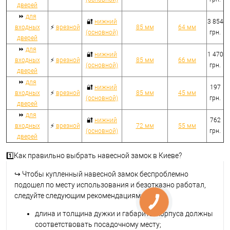
дверей
⏩
для
🔐
нижний
3 854
входных
⚡
врезной
85 мм
64 мм
(основной)
грн.
дверей
⏩
для
🔐
нижний
1 470
входных
⚡
врезной
85 мм
66 мм
(основной)
грн.
дверей
⏩
для
🔐
нижний
197
входных
⚡
врезной
85 мм
45 мм
(основной)
грн.
дверей
⏩
для
🔐
нижний
762
входных
⚡
врезной
72 мм
55 мм
(основной)
грн.
дверей
1️⃣Как правильно выбрать навесной замок в Киеве?
↪
Чтобы купленный навесной замок беспроблемно
подошел по месту использования и безотказно работал,
следуйте следующим рекомендациям:
длина и толщина дужки и габариты корпуса должны
соответствовать посадочному месту;