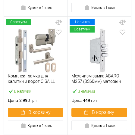
Купить в 1 клик
Купить в 1 клик
Советуем
Новинка
Советуем
Комплект замка для
Механизм замка ABARO
калитки и ворот CISA LL
M257 (BS60мм) матовый
44820.25 (труба 40×40) с
никель
В наличии
В наличии
цилиндром C2000 60 мм и
ручками
2 993
449
Цена
Цена
грн.
грн.
В корзину
В корзину
Купить в 1 клик
Купить в 1 клик