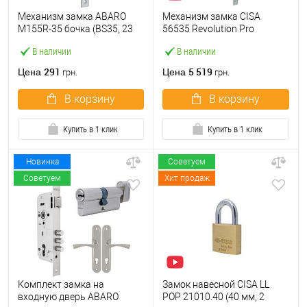
Механизм замка ABARO
Механизм замка CISA
M155R-35 бочка (BS35, 23
56535 Revolution Pro
мм) матовый никель
редукторный с
В наличии
В наличии
блокировкой (BS67,5*85мм)
хром матовый
291
5 519
Цена
Цена
грн.
грн.
В корзину
В корзину
Купить в 1 клик
Купить в 1 клик
Новинка
Советуем
Советуем
Хит продаж
Комплект замка на
Замок навесной CISA LL
входную дверь ABARO
POP 21010.40 (40 мм, 2