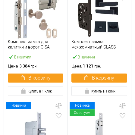
Комплект замка для
Комплект замка
калитки и ворот CISA
межкомнатный CLASS
44830.25 «бочка» (труба
410B-S Kevlar (BS50*96мм)
В наличии
В наличии
40×40) с цилиндром 60 мм
WC с ручками и воротком
и ручками
KEDR черный
3 384
1 121
Цена
Цена
грн.
грн.
В корзину
В корзину
Купить в 1 клик
Купить в 1 клик
Новинка
Новинка
Советуем