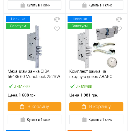
Купить в 1 клик
Купить в 1 клик
Новинка
Новинка
Советуем
Советуем
Механизм замка CISA
Комплект замка на
56436.60 Monoblock 252RW
входную дверь ABARO
(BS60*85мм) хром матовый
M252 (BS60*85мм) с
В наличии
В наличии
цилиндром B100,
протектором и ручками
1 608
1 981
Цена
Цена
грн.
грн.
никель
В корзину
В корзину
Купить в 1 клик
Купить в 1 клик