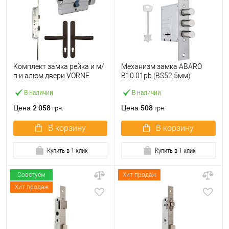
Комплект замка рейка и м/
Механизм замка ABARO
п и алюм.двери VORNE
B10.01pb (BS52,5мм)
25*92 мм с цилиндром
матовый никель 5 ключей
В наличии
В наличии
ABARO и ручками
тех.упаковки.без отв.
коричневый
планки
2 058
508
Цена
Цена
грн.
грн.
В корзину
В корзину
Купить в 1 клик
Купить в 1 клик
Советуем
Хит продаж
Хит продаж