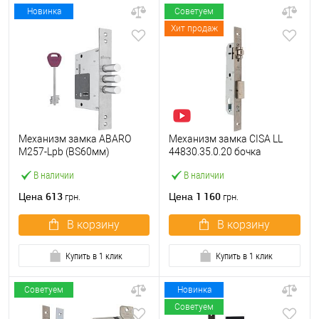
Новинка
Советуем
Хит продаж
Механизм замка ABARO
Механизм замка CISA LL
M257-Lpb (BS60мм)
44830.35.0.20 бочка
матовый никель 5 ключей
(BS35мм, 22 мм)
В наличии
В наличии
тех.упаковки.без отв.
нержавеющая сталь
планки
613
1 160
Цена
Цена
грн.
грн.
В корзину
В корзину
Купить в 1 клик
Купить в 1 клик
Советуем
Новинка
Советуем