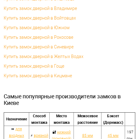
Купить замок дверной в Владимире
Купить замок дверной в Войтовцах
Купить замок дверной в Южном
Купить замок дверной в Рокосове
Купить замок дверной в Синевире
Купить замок дверной в Желтых Водах
Купить замок дверной в Гоще
Купить замок дверной в Кицмане
Самые популярные производители замков в
Киеве
Способ
Место
Межосевое
Бэксет
Назначение
монтажа
монтажа
расстояние
(Дорнмасс)
⏩
для
🔐
нижний
197
входных
⚡
врезной
85 мм
45 мм
(основной)
грн.