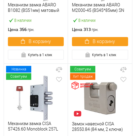
Механизм замка ABARO
Механизм замка ABARO
B1082 (BS51мм) матовый
M2000-45 (BS45*85мм) SN
никель 5 ключей
матовый никель
В наличии
В наличии
356
313
Цена
Цена
грн.
грн.
В корзину
В корзину
Купить в 1 клик
Купить в 1 клик
Новинка
Советуем
Советуем
Хит продаж
Механизм замка CISA
Замок навесной CISA
57426.60 Monoblock 257L
28550.84 (84 мм, 2 ключа)
(BS60) хром матовый