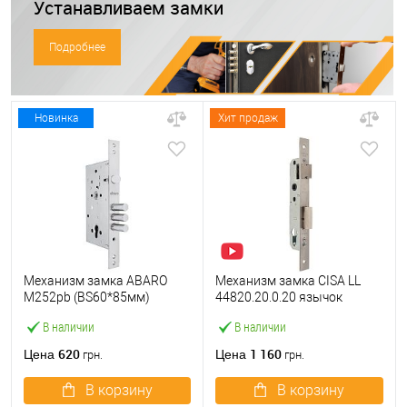
Устанавливаем замки
Подробнее
Новинка
Хит продаж
Механизм замка ABARO
Механизм замка CISA LL
M252pb (BS60*85мм)
44820.20.0.20 язычок
матовый никель тех
(BS20*85мм, 22 мм)
В наличии
В наличии
упаковки без отв.планки
нержавеющая сталь
620
1 160
Цена
Цена
грн.
грн.
В корзину
В корзину