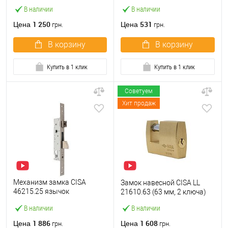
M2000-45 (BS45*85мм) с
ключа)
В наличии
В наличии
цилиндром B100 60T и
ручками KEDR хром
1 250
531
Цена
Цена
грн.
грн.
В корзину
В корзину
Купить в 1 клик
Купить в 1 клик
Советуем
Хит продаж
Механизм замка CISA
Замок навесной CISA LL
46215.25 язычок
21610.63 (63 мм, 2 ключа)
(BS25*85мм, 22 мм)
В наличии
В наличии
нержавеющая сталь
1 886
1 608
Цена
Цена
грн.
грн.