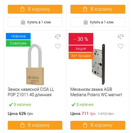
В корзину
В корзину
Купить в 1 клик
Купить в 1 клик
Новинка
- 30 %
Советуем
Акция
Хит продаж
Замок навесной CISA LL
Механизм замка AGB
POP 21011.40 длинная
Mediana Polaris WC магнит
дужка (40 мм, 2 ключа)
(BS50*96мм) черный
В наличии
В наличии
626
711
Цена
Цена
грн.
грн.
1 012
грн.
В корзину
В корзину