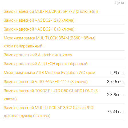
Цена
Замок навесной MUL-T-LOCK G55P 7x7 (2 ключа)(н)
Замок навесной ЧАЗ ВС2-12 (3 ключа)
Замок навесной ЧАЗ ВС2-10 (3 ключа)
Механизм замка MUL-T-LOCK 354M (BS60 * 85мм)
хром полированный
Замок роллетный Alutech англ. ключ
Замок роллетный ALUTECH крестообразный
Механизм замка AGB Mediana Evolution WC хром
599
грн.
Замок навесной VIRO PANZER 4117 (3 ключа)
3 746
грн.
Замок навесной TOKOZ PLUTO G50 GUARD LONG (3
2 895
грн.
ключа)
Замок навесной MUL-T-LOCK M13/C2 ClassicPRO
7 634
грн.
длинная дужка (2 ключа)