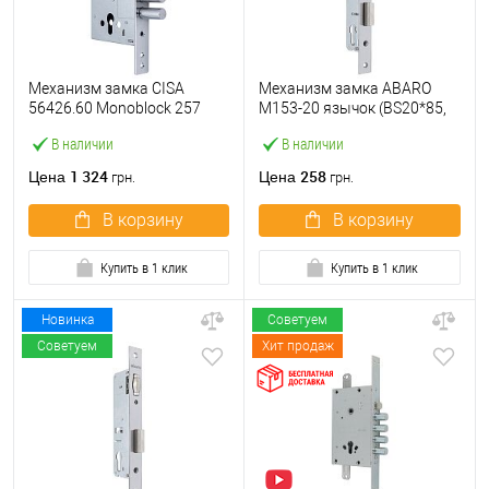
Механизм замка CISA
Механизм замка ABARO
56426.60 Monoblock 257
M153-20 язычок (BS20*85,
(BS60мм) хром матовый
23 мм) матовый никель
В наличии
В наличии
1 324
258
Цена
Цена
грн.
грн.
В корзину
В корзину
Купить в 1 клик
Купить в 1 клик
Новинка
Советуем
Советуем
Хит продаж