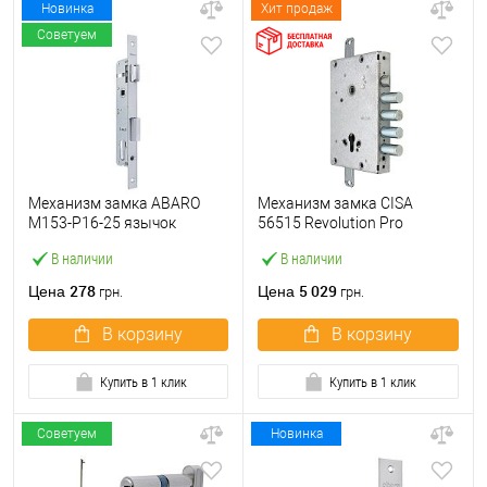
Новинка
Хит продаж
Советуем
Механизм замка ABARO
Механизм замка CISA
M153-P16-25 язычок
56515 Revolution Pro
(BS25*85, 16 мм) матовый
(BS64*85мм) редукторный с
В наличии
В наличии
никель
блокировкой без торцевой
планки
278
5 029
Цена
Цена
грн.
грн.
В корзину
В корзину
Купить в 1 клик
Купить в 1 клик
Советуем
Новинка