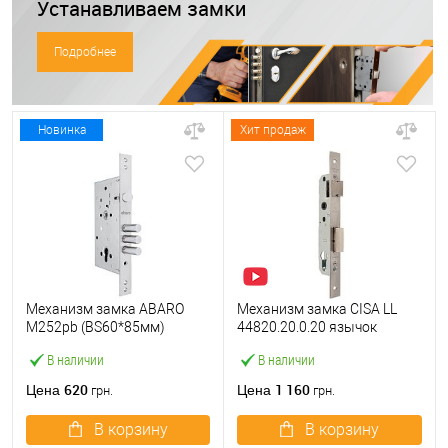
Устанавливаем замки
Подробнее
Новинка
Хит продаж
Механизм замка ABARO
Механизм замка CISA LL
M252pb (BS60*85мм)
44820.20.0.20 язычок
матовый никель тех
(BS20*85мм, 22 мм)
В наличии
В наличии
упаковки без отв.планки
нержавеющая сталь
620
1 160
Цена
Цена
грн.
грн.
В корзину
В корзину