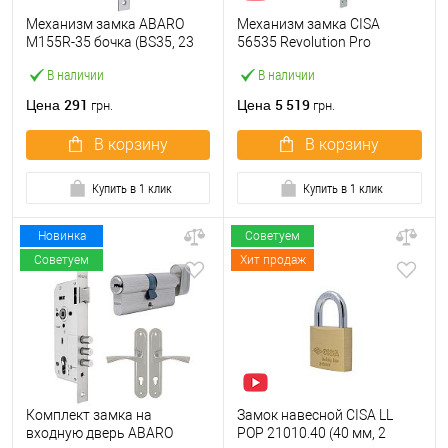
Механизм замка ABARO
Механизм замка CISA
M155R-35 бочка (BS35, 23
56535 Revolution Pro
мм) матовый никель
редукторный с
В наличии
В наличии
блокировкой (BS67,5*85мм)
хром матовый
291
5 519
Цена
Цена
грн.
грн.
В корзину
В корзину
Купить в 1 клик
Купить в 1 клик
Новинка
Советуем
Советуем
Хит продаж
Комплект замка на
Замок навесной CISA LL
входную дверь ABARO
POP 21010.40 (40 мм, 2