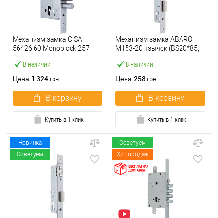
Механизм замка CISA
Механизм замка ABARO
56426.60 Monoblock 257
M153-20 язычок (BS20*85,
(BS60мм) хром матовый
23 мм) матовый никель
В наличии
В наличии
1 324
258
Цена
Цена
грн.
грн.
В корзину
В корзину
Купить в 1 клик
Купить в 1 клик
Новинка
Советуем
Советуем
Хит продаж