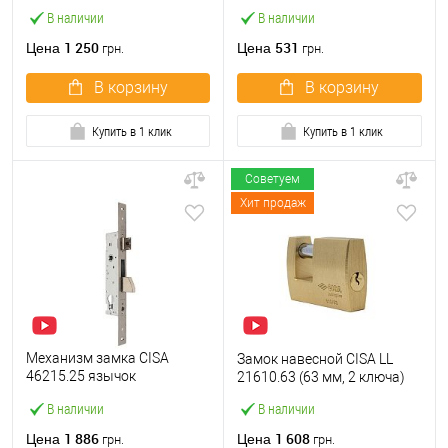
M2000-45 (BS45*85мм) с
ключа)
В наличии
В наличии
цилиндром B100 60T и
ручками KEDR хром
1 250
531
Цена
Цена
грн.
грн.
В корзину
В корзину
Купить в 1 клик
Купить в 1 клик
Советуем
Хит продаж
Механизм замка CISA
Замок навесной CISA LL
46215.25 язычок
21610.63 (63 мм, 2 ключа)
(BS25*85мм, 22 мм)
В наличии
В наличии
нержавеющая сталь
1 886
1 608
Цена
Цена
грн.
грн.