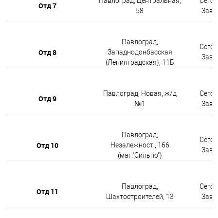
Павлоград, Центральная,
Сегод
Отд 7
58
Завтр
Павлоград,
Сегод
Отд 8
Западнодонбасская
Завтр
(Ленинградская), 11Б
Павлоград, Новая, ж/д
Сегод
Отд 9
№1
Завтр
Павлоград,
Сегод
Отд 10
Незалежності, 166
Завтр
(маг."Сильпо")
Павлоград,
Сегод
Отд 11
Шахтостроителей, 13
Завтр