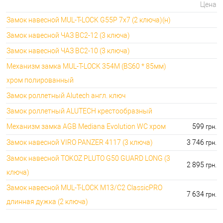
Цена
Замок навесной MUL-T-LOCK G55P 7x7 (2 ключа)(н)
Замок навесной ЧАЗ ВС2-12 (3 ключа)
Замок навесной ЧАЗ ВС2-10 (3 ключа)
Механизм замка MUL-T-LOCK 354M (BS60 * 85мм)
хром полированный
Замок роллетный Alutech англ. ключ
Замок роллетный ALUTECH крестообразный
Механизм замка AGB Mediana Evolution WC хром
599
грн.
Замок навесной VIRO PANZER 4117 (3 ключа)
3 746
грн.
Замок навесной TOKOZ PLUTO G50 GUARD LONG (3
2 895
грн.
ключа)
Замок навесной MUL-T-LOCK M13/C2 ClassicPRO
7 634
грн.
длинная дужка (2 ключа)