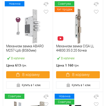
Новинка
Советуем
Хит продаж
Механизм замка ABARO
Механизм замка CISA LL
M257-Lpb (BS60мм)
44830.35.0.20 бочка
матовый никель 5 ключей
(BS35мм, 22 мм)
В наличии
В наличии
тех.упаковки.без отв.
нержавеющая сталь
планки
613
1 160
Цена
Цена
грн.
грн.
В корзину
В корзину
Купить в 1 клик
Купить в 1 клик
Советуем
Новинка
Советуем