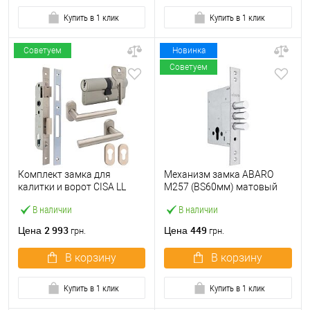
Купить в 1 клик
Купить в 1 клик
Советуем
Новинка
Советуем
Комплект замка для
Механизм замка ABARO
калитки и ворот CISA LL
M257 (BS60мм) матовый
44820.25 (труба 40×40) с
никель
В наличии
В наличии
цилиндром C2000 60 мм и
ручками
2 993
449
Цена
Цена
грн.
грн.
В корзину
В корзину
Купить в 1 клик
Купить в 1 клик