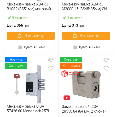
Механизм замка ABARO
Механизм замка ABARO
B1082 (BS51мм) матовый
M2000-45 (BS45*85мм) SN
никель 5 ключей
матовый никель
В наличии
В наличии
356
313
Цена
Цена
грн.
грн.
В корзину
В корзину
Купить в 1 клик
Купить в 1 клик
Новинка
Советуем
Советуем
Хит продаж
Механизм замка CISA
Замок навесной CISA
57426.60 Monoblock 257L
28550.84 (84 мм, 2 ключа)
(BS60) хром матовый