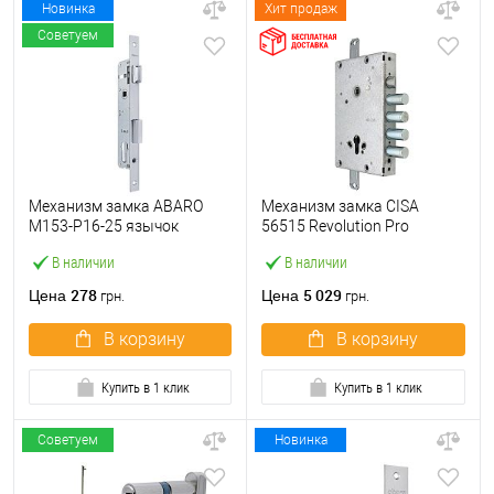
Новинка
Хит продаж
Советуем
Механизм замка ABARO
Механизм замка CISA
M153-P16-25 язычок
56515 Revolution Pro
(BS25*85, 16 мм) матовый
(BS64*85мм) редукторный с
В наличии
В наличии
никель
блокировкой без торцевой
планки
278
5 029
Цена
Цена
грн.
грн.
В корзину
В корзину
Купить в 1 клик
Купить в 1 клик
Советуем
Новинка