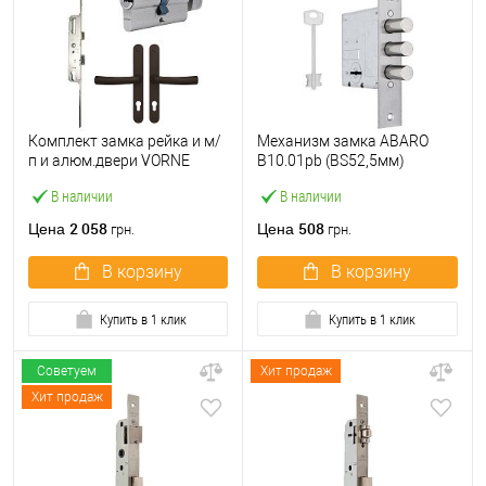
Комплект замка рейка и м/
Механизм замка ABARO
п и алюм.двери VORNE
B10.01pb (BS52,5мм)
25*92 мм с цилиндром
матовый никель 5 ключей
В наличии
В наличии
ABARO и ручками
тех.упаковки.без отв.
коричневый
планки
2 058
508
Цена
Цена
грн.
грн.
В корзину
В корзину
Купить в 1 клик
Купить в 1 клик
Советуем
Хит продаж
Хит продаж