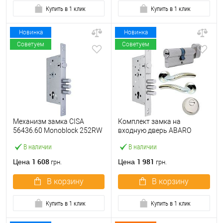
Купить в 1 клик
Купить в 1 клик
Новинка
Новинка
Советуем
Советуем
Механизм замка CISA
Комплект замка на
56436.60 Monoblock 252RW
входную дверь ABARO
(BS60*85мм) хром матовый
M252 (BS60*85мм) с
В наличии
В наличии
цилиндром B100,
протектором и ручками
1 608
1 981
Цена
Цена
грн.
грн.
никель
В корзину
В корзину
Купить в 1 клик
Купить в 1 клик