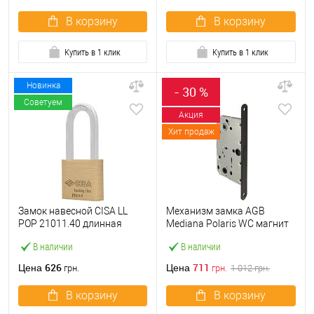
В корзину
В корзину
Купить в 1 клик
Купить в 1 клик
Новинка
- 30 %
Советуем
Акция
Хит продаж
Замок навесной CISA LL
Механизм замка AGB
POP 21011.40 длинная
Mediana Polaris WC магнит
дужка (40 мм, 2 ключа)
(BS50*96мм) черный
В наличии
В наличии
626
711
Цена
Цена
грн.
грн.
1 012
грн.
В корзину
В корзину