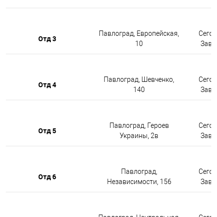
Павлоград, Европейская,
Сегод
Отд 3
10
Завтр
Павлоград, Шевченко,
Сегод
Отд 4
140
Завтр
Павлоград, Героев
Сегод
Отд 5
Украины, 2в
Завтр
Павлоград,
Сегод
Отд 6
Независимости, 156
Завтр