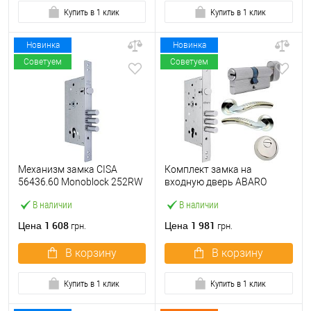
Купить в 1 клик
Купить в 1 клик
Новинка
Новинка
Советуем
Советуем
Механизм замка CISA
Комплект замка на
56436.60 Monoblock 252RW
входную дверь ABARO
(BS60*85мм) хром матовый
M252 (BS60*85мм) с
В наличии
В наличии
цилиндром B100,
протектором и ручками
1 608
1 981
Цена
Цена
грн.
грн.
никель
В корзину
В корзину
Купить в 1 клик
Купить в 1 клик