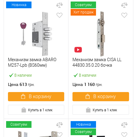
Новинка
Советуем
Хит продаж
Механизм замка ABARO
Механизм замка CISA LL
M257-Lpb (BS60мм)
44830.35.0.20 бочка
матовый никель 5 ключей
(BS35мм, 22 мм)
В наличии
В наличии
тех.упаковки.без отв.
нержавеющая сталь
планки
613
1 160
Цена
Цена
грн.
грн.
В корзину
В корзину
Купить в 1 клик
Купить в 1 клик
Советуем
Новинка
Советуем