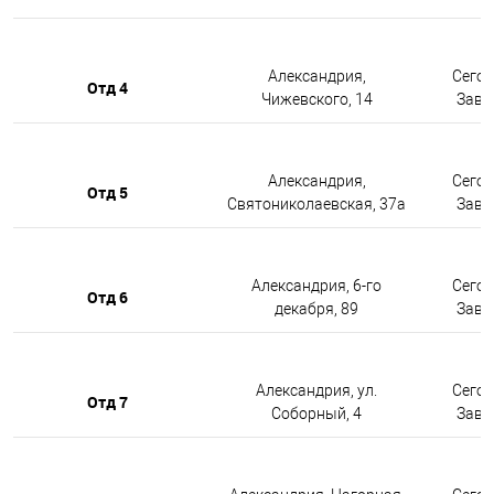
Александрия,
Сегод
Отд 4
Чижевского, 14
Завтр
Александрия,
Сегод
Отд 5
Святониколаевская, 37а
Завтр
Александрия, 6-го
Сегод
Отд 6
декабря, 89
Завтр
Александрия, ул.
Сегод
Отд 7
Соборный, 4
Завтр