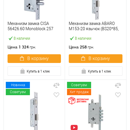
Механизм замка CISA
Механизм замка ABARO
56426.60 Monoblock 257
M153-20 язычок (BS20*85,
(BS60мм) хром матовый
23 мм) матовый никель
В наличии
В наличии
1 324
258
Цена
Цена
грн.
грн.
В корзину
В корзину
Купить в 1 клик
Купить в 1 клик
Новинка
Советуем
Советуем
Хит продаж