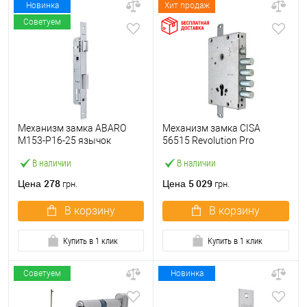
Новинка
Хит продаж
Советуем
Механизм замка ABARO
Механизм замка CISA
M153-P16-25 язычок
56515 Revolution Pro
(BS25*85, 16 мм) матовый
(BS64*85мм) редукторный с
В наличии
В наличии
никель
блокировкой без торцевой
планки
278
5 029
Цена
Цена
грн.
грн.
В корзину
В корзину
Купить в 1 клик
Купить в 1 клик
Советуем
Новинка