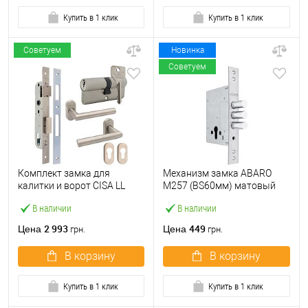
Купить в 1 клик
Купить в 1 клик
Советуем
Новинка
Советуем
Комплект замка для
Механизм замка ABARO
калитки и ворот CISA LL
M257 (BS60мм) матовый
44820.25 (труба 40×40) с
никель
В наличии
В наличии
цилиндром C2000 60 мм и
ручками
2 993
449
Цена
Цена
грн.
грн.
В корзину
В корзину
Купить в 1 клик
Купить в 1 клик