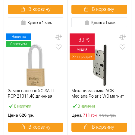
В корзину
В корзину
Купить в 1 клик
Купить в 1 клик
Новинка
- 30 %
Советуем
Акция
Хит продаж
Замок навесной CISA LL
Механизм замка AGB
POP 21011.40 длинная
Mediana Polaris WC магнит
дужка (40 мм, 2 ключа)
(BS50*96мм) черный
В наличии
В наличии
626
711
Цена
Цена
грн.
грн.
1 012
грн.
В корзину
В корзину