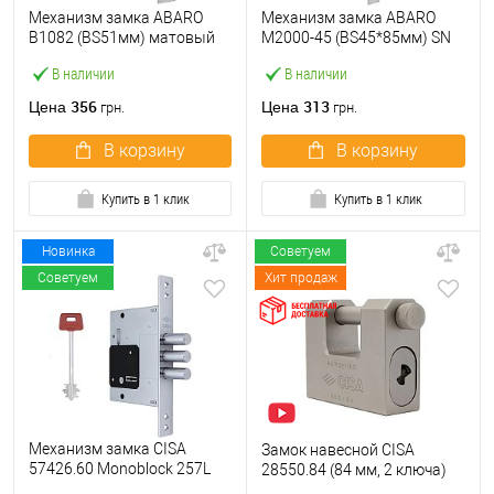
Механизм замка ABARO
Механизм замка ABARO
B1082 (BS51мм) матовый
M2000-45 (BS45*85мм) SN
никель 5 ключей
матовый никель
В наличии
В наличии
356
313
Цена
Цена
грн.
грн.
В корзину
В корзину
Купить в 1 клик
Купить в 1 клик
Новинка
Советуем
Советуем
Хит продаж
Механизм замка CISA
Замок навесной CISA
57426.60 Monoblock 257L
28550.84 (84 мм, 2 ключа)
(BS60) хром матовый