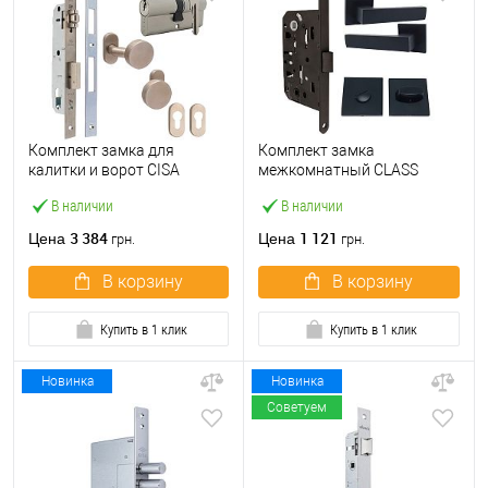
Комплект замка для
Комплект замка
калитки и ворот CISA
межкомнатный CLASS
44830.25 «бочка» (труба
410B-S Kevlar (BS50*96мм)
В наличии
В наличии
40×40) с цилиндром 60 мм
WC с ручками и воротком
и ручками
KEDR черный
3 384
1 121
Цена
Цена
грн.
грн.
В корзину
В корзину
Купить в 1 клик
Купить в 1 клик
Новинка
Новинка
Советуем