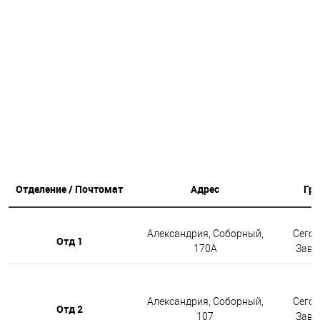
Отделение / Почтомат
Адрес
Гр
Александрия, Соборный,
Сегод
Отд 1
170А
Завтр
Александрия, Соборный,
Сегод
Отд 2
107
Завтр