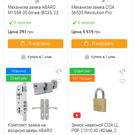
Механизм замка ABARO
Механизм замка CISA
M155R-35 бочка (BS35, 23
56535 Revolution Pro
мм) матовый никель
редукторный с
В наличии
В наличии
блокировкой (BS67,5*85мм)
хром матовый
291
5 519
Цена
Цена
грн.
грн.
В корзину
В корзину
Купить в 1 клик
Купить в 1 клик
Новинка
Советуем
Советуем
Хит продаж
Комплект замка на
Замок навесной CISA LL
входную дверь ABARO
POP 21010.40 (40 мм, 2