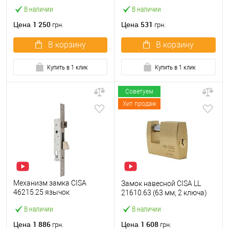
M2000-45 (BS45*85мм) с
ключа)
В наличии
В наличии
цилиндром B100 60T и
ручками KEDR хром
1 250
531
Цена
Цена
грн.
грн.
В корзину
В корзину
Купить в 1 клик
Купить в 1 клик
Советуем
Хит продаж
Механизм замка CISA
Замок навесной CISA LL
46215.25 язычок
21610.63 (63 мм, 2 ключа)
(BS25*85мм, 22 мм)
В наличии
В наличии
нержавеющая сталь
1 886
1 608
Цена
Цена
грн.
грн.