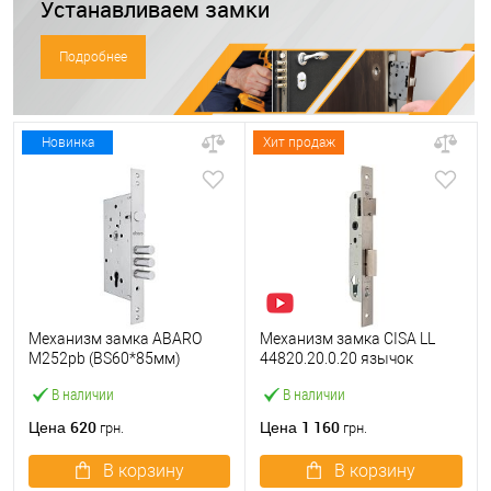
Устанавливаем замки
Подробнее
Новинка
Хит продаж
Механизм замка ABARO
Механизм замка CISA LL
M252pb (BS60*85мм)
44820.20.0.20 язычок
матовый никель тех
(BS20*85мм, 22 мм)
В наличии
В наличии
упаковки без отв.планки
нержавеющая сталь
620
1 160
Цена
Цена
грн.
грн.
В корзину
В корзину