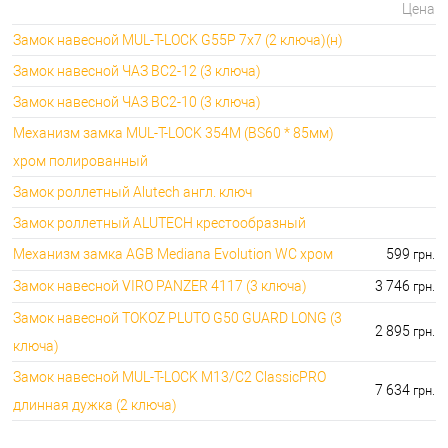
Цена
Замок навесной MUL-T-LOCK G55P 7x7 (2 ключа)(н)
Замок навесной ЧАЗ ВС2-12 (3 ключа)
Замок навесной ЧАЗ ВС2-10 (3 ключа)
Механизм замка MUL-T-LOCK 354M (BS60 * 85мм)
хром полированный
Замок роллетный Alutech англ. ключ
Замок роллетный ALUTECH крестообразный
Механизм замка AGB Mediana Evolution WC хром
599
грн.
Замок навесной VIRO PANZER 4117 (3 ключа)
3 746
грн.
Замок навесной TOKOZ PLUTO G50 GUARD LONG (3
2 895
грн.
ключа)
Замок навесной MUL-T-LOCK M13/C2 ClassicPRO
7 634
грн.
длинная дужка (2 ключа)