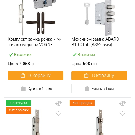
Комплект замка рейка и м/
Механизм замка ABARO
п и алюм.двери VORNE
B10.01pb (BS52,5мм)
25*92 мм с цилиндром
матовый никель 5 ключей
В наличии
В наличии
ABARO и ручками
тех.упаковки.без отв.
коричневый
планки
2 058
508
Цена
Цена
грн.
грн.
В корзину
В корзину
Купить в 1 клик
Купить в 1 клик
Советуем
Хит продаж
Хит продаж