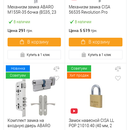
Механизм замка ABARO
Механизм замка CISA
M155R-35 бочка (BS35, 23
56535 Revolution Pro
мм) матовый никель
редукторный с
В наличии
В наличии
блокировкой (BS67,5*85мм)
хром матовый
291
5 519
Цена
Цена
грн.
грн.
В корзину
В корзину
Купить в 1 клик
Купить в 1 клик
Новинка
Советуем
Советуем
Хит продаж
Комплект замка на
Замок навесной CISA LL
входную дверь ABARO
POP 21010.40 (40 мм, 2