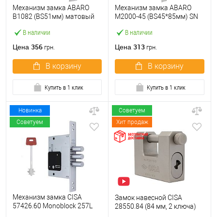
Механизм замка ABARO
Механизм замка ABARO
B1082 (BS51мм) матовый
M2000-45 (BS45*85мм) SN
никель 5 ключей
матовый никель
В наличии
В наличии
356
313
Цена
Цена
грн.
грн.
В корзину
В корзину
Купить в 1 клик
Купить в 1 клик
Новинка
Советуем
Советуем
Хит продаж
Механизм замка CISA
Замок навесной CISA
57426.60 Monoblock 257L
28550.84 (84 мм, 2 ключа)
(BS60) хром матовый