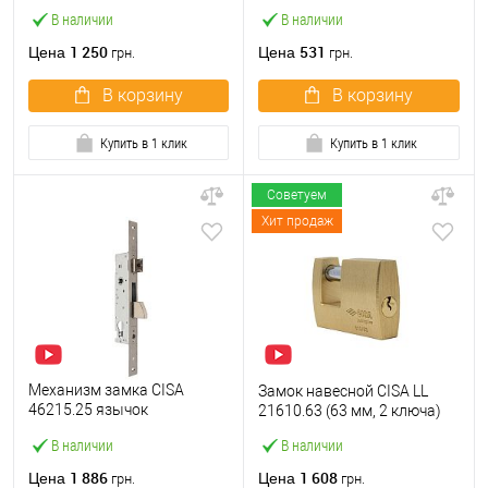
M2000-45 (BS45*85мм) с
ключа)
В наличии
В наличии
цилиндром B100 60T и
ручками KEDR хром
1 250
531
Цена
Цена
грн.
грн.
В корзину
В корзину
Купить в 1 клик
Купить в 1 клик
Советуем
Хит продаж
Механизм замка CISA
Замок навесной CISA LL
46215.25 язычок
21610.63 (63 мм, 2 ключа)
(BS25*85мм, 22 мм)
В наличии
В наличии
нержавеющая сталь
1 886
1 608
Цена
Цена
грн.
грн.