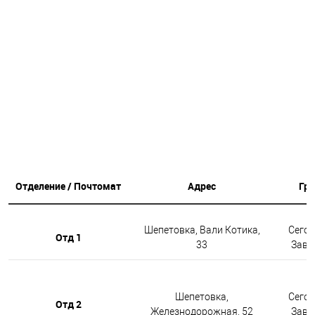
Отделение / Почтомат
Адрес
Гр
Шепетовка, Вали Котика,
Сегод
Отд 1
33
Завтр
Шепетовка,
Сегод
Отд 2
Железнодорожная, 52
Завтр