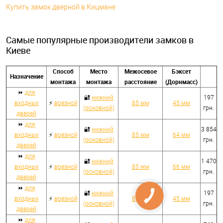
Купить замок дверной в Кицмане
Самые популярные производители замков в
Киеве
Способ
Место
Межосевое
Бэксет
Назначение
монтажа
монтажа
расстояние
(Дорнмасс)
⏩
для
🔐
нижний
197
входных
⚡
врезной
85 мм
45 мм
(основной)
грн.
дверей
⏩
для
🔐
нижний
3 854
входных
⚡
врезной
85 мм
64 мм
(основной)
грн.
дверей
⏩
для
🔐
нижний
1 470
входных
⚡
врезной
85 мм
66 мм
(основной)
грн.
дверей
⏩
для
🔐
нижний
197
входных
⚡
врезной
85 мм
45 мм
(основной)
грн.
дверей
⏩
для