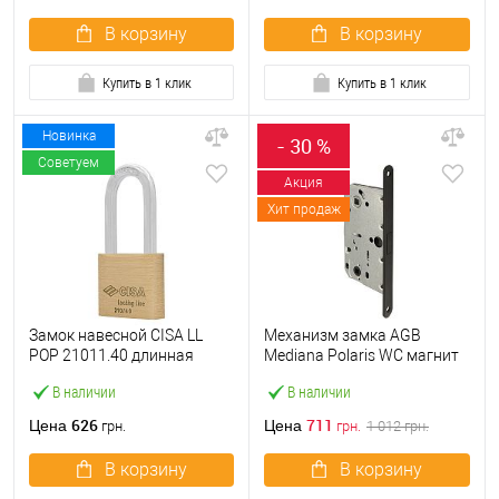
В корзину
В корзину
Купить в 1 клик
Купить в 1 клик
Новинка
- 30 %
Советуем
Акция
Хит продаж
Замок навесной CISA LL
Механизм замка AGB
POP 21011.40 длинная
Mediana Polaris WC магнит
дужка (40 мм, 2 ключа)
(BS50*96мм) черный
В наличии
В наличии
626
711
Цена
Цена
грн.
грн.
1 012
грн.
В корзину
В корзину