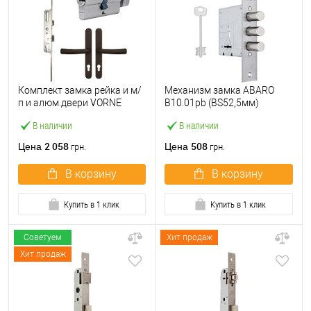
Комплект замка рейка и м/
Механизм замка ABARO
п и алюм.двери VORNE
B10.01pb (BS52,5мм)
25*92 мм с цилиндром
матовый никель 5 ключей
В наличии
В наличии
ABARO и ручками
тех.упаковки.без отв.
коричневый
планки
2 058
508
Цена
Цена
грн.
грн.
В корзину
В корзину
Купить в 1 клик
Купить в 1 клик
Советуем
Хит продаж
Хит продаж