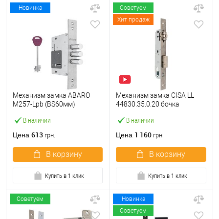
Новинка
Советуем
Хит продаж
Механизм замка ABARO
Механизм замка CISA LL
M257-Lpb (BS60мм)
44830.35.0.20 бочка
матовый никель 5 ключей
(BS35мм, 22 мм)
В наличии
В наличии
тех.упаковки.без отв.
нержавеющая сталь
планки
613
1 160
Цена
Цена
грн.
грн.
В корзину
В корзину
Купить в 1 клик
Купить в 1 клик
Советуем
Новинка
Советуем