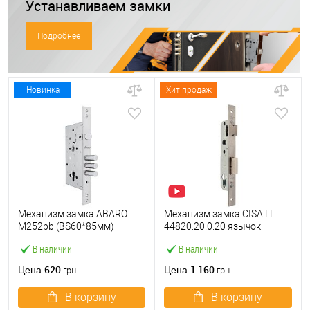
Устанавливаем замки
Подробнее
Новинка
Хит продаж
Механизм замка ABARO
Механизм замка CISA LL
M252pb (BS60*85мм)
44820.20.0.20 язычок
матовый никель тех
(BS20*85мм, 22 мм)
В наличии
В наличии
упаковки без отв.планки
нержавеющая сталь
620
1 160
Цена
Цена
грн.
грн.
В корзину
В корзину