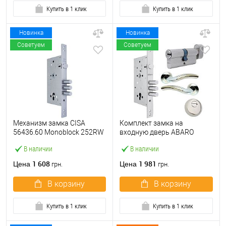
Купить в 1 клик
Купить в 1 клик
Новинка
Новинка
Советуем
Советуем
Механизм замка CISA
Комплект замка на
56436.60 Monoblock 252RW
входную дверь ABARO
(BS60*85мм) хром матовый
M252 (BS60*85мм) с
В наличии
В наличии
цилиндром B100,
протектором и ручками
1 608
1 981
Цена
Цена
грн.
грн.
никель
В корзину
В корзину
Купить в 1 клик
Купить в 1 клик