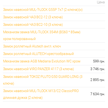
Цена
Замок навесной MUL-T-LOCK G55P 7x7 (2 ключа)(н)
Замок навесной ЧАЗ ВС2-12 (3 ключа)
Замок навесной ЧАЗ ВС2-10 (3 ключа)
Механизм замка MUL-T-LOCK 354M (BS60 * 85мм)
хром полированный
Замок роллетный Alutech англ. ключ
Замок роллетный ALUTECH крестообразный
Механизм замка AGB Mediana Evolution WC хром
599
грн.
Замок навесной VIRO PANZER 4117 (3 ключа)
3 746
грн.
Замок навесной TOKOZ PLUTO G50 GUARD LONG (3
2 895
грн.
ключа)
Замок навесной MUL-T-LOCK M13/C2 ClassicPRO
7 634
грн.
длинная дужка (2 ключа)