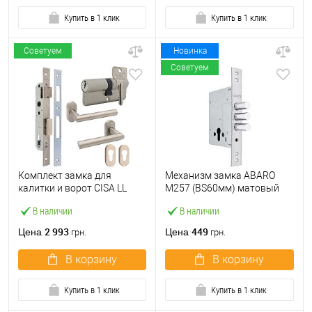
Купить в 1 клик
Купить в 1 клик
Советуем
Новинка
Советуем
Комплект замка для
Механизм замка ABARO
калитки и ворот CISA LL
M257 (BS60мм) матовый
44820.25 (труба 40×40) с
никель
В наличии
В наличии
цилиндром C2000 60 мм и
ручками
2 993
449
Цена
Цена
грн.
грн.
В корзину
В корзину
Купить в 1 клик
Купить в 1 клик