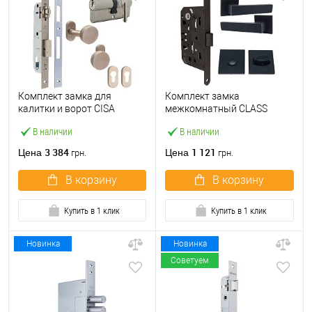
Комплект замка для
Комплект замка
калитки и ворот CISA
межкомнатный CLASS
44830.25 «бочка» (труба
410B-S Kevlar (BS50*96мм)
В наличии
В наличии
40×40) с цилиндром 60 мм
WC с ручками и воротком
и ручками
KEDR черный
3 384
1 121
Цена
Цена
грн.
грн.
В корзину
В корзину
Купить в 1 клик
Купить в 1 клик
Новинка
Новинка
Советуем