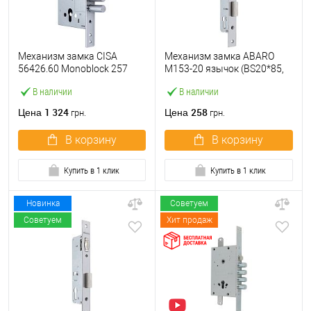
Механизм замка CISA
Механизм замка ABARO
56426.60 Monoblock 257
M153-20 язычок (BS20*85,
(BS60мм) хром матовый
23 мм) матовый никель
В наличии
В наличии
1 324
258
Цена
Цена
грн.
грн.
В корзину
В корзину
Купить в 1 клик
Купить в 1 клик
Новинка
Советуем
Советуем
Хит продаж