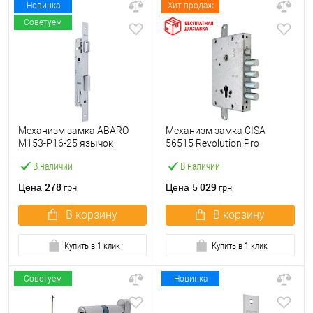
Новинка
Хит продаж
Советуем
Механизм замка ABARO
Механизм замка CISA
M153-P16-25 язычок
56515 Revolution Pro
(BS25*85, 16 мм) матовый
(BS64*85мм) редукторный с
В наличии
В наличии
никель
блокировкой без торцевой
планки
278
5 029
Цена
Цена
грн.
грн.
В корзину
В корзину
Купить в 1 клик
Купить в 1 клик
Советуем
Новинка