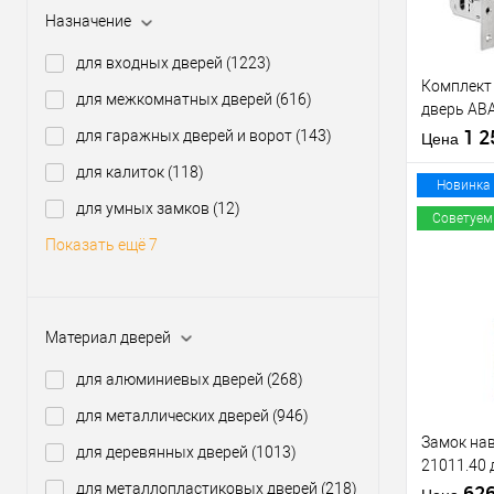
Назначение
Производи
для входных дверей
(1223)
Тип товара
Комплект
для межкомнатных дверей
(616)
дверь AB
(BS45*85
1 
для гаражных дверей и ворот
(143)
Материал д
Цена
60T и руч
Страна
для калиток
(118)
производи
Новинка
Статус (гур
для умных замков
(12)
Советуем
Показать ещё 7
Купить
клик
Материал дверей
В из
для алюминиевых дверей
(268)
Производи
для металлических дверей
(946)
Тип товара
Замок нав
для деревянных дверей
(1013)
21011.40 
для металлопластиковых дверей
(218)
мм, 2 клю
62