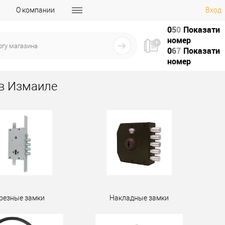
О компании
Вход
0
5
0
Показати
номер
0
6
7
Показати
номер
в Измаиле
резные замки
Накладные замки