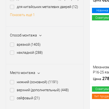
Цена
для китайських металевих дверей
(12)
Материал д
Новинка
Показать ещё 1
Страна
Советуем
производи
Межосевое
расстояние
Купить
Способ монтажа
клик
врезной
(1405)
В из
накладной
(288)
Производи
Уровень з
Механизм
Тип товара
P16-25 яз
Место монтажа
Тип ключа
матовый 
27
Страна
Цена
нижний (основной)
(1191)
производи
Советуем
верхний (дополнительный)
(448)
Хит прода
сейфовый
(21)