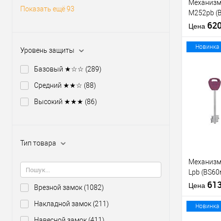
Механизм
Показать ещё 93
M252pb (
никель те
62
Цена
отв.планк
Новинка
Уровень защиты
Базовый ★☆☆
(289)
Средний ★★☆
(88)
Купить
клик
Высокий ★★★
(86)
В из
Тип товара
Производи
Тип товара
Механизм
Lpb (BS6
5 ключей 
61
Цена
Врезной замок
(1082)
планки
Накладной замок
(211)
Материал д
Новинка
Страна
Навесной замок
(411)