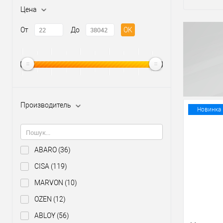
Цена
От
До
OK
Производитель
Новинка
ABARO
(36)
CISA
(119)
MARVON
(10)
OZEN
(12)
ABLOY
(56)