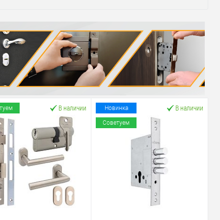
В наличии
В наличии
туем
Новинка
Советуем