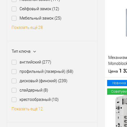
производи
Сейфовый замок
(12)
Межосевое
расстояние
Купить
Мебельный замок
(25)
клик
Показать ещё 28
В из
Производи
Тип ключа
Тип товара
Механизм 
английский
(277)
Monoblock
матовый
1 
Цена
профильный (лазерный)
(68)
дисковый (финский)
(239)
Материал д
Новинка
Страна
слайдерный
(8)
Советуем
производи
крестообразный
(10)
Статус (гур
Купить
Показать ещё 12
клик
В из