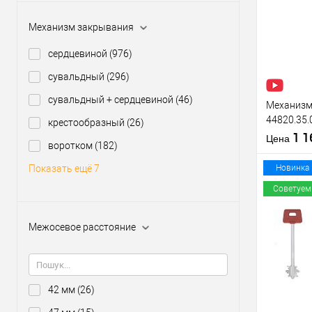
Купить
клик
Механизм закрывания
В из
сердцевиной
(976)
сувальдный
(296)
Производи
Тип товара
сувальдный + сердцевиной
(46)
Механизм 
44820.35.
крестообразный
(26)
(BS35*85м
1 
Материал д
Цена
воротком
(182)
нержавею
Страна
производи
Новинка
Показать ещё 7
Межосевое
Советуем
расстояние
Межосевое расстояние
Купить
клик
В из
42 мм
(26)
Производи