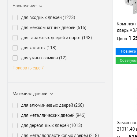
Назначение
Производи
для входных дверей
(1223)
Тип товара
Комплект
для межкомнатных дверей
(616)
дверь AB
(BS45*85
1 
для гаражных дверей и ворот
(143)
Материал д
Цена
60T и руч
Страна
для калиток
(118)
производи
Новинка
Статус (гур
для умных замков
(12)
Советуем
Показать ещё 7
Купить
клик
Материал дверей
В из
для алюминиевых дверей
(268)
Производи
для металлических дверей
(946)
Тип товара
Замок нав
для деревянных дверей
(1013)
21011.40 
для металлопластиковых дверей
(218)
мм, 2 клю
62