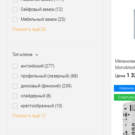
производи
Сейфовый замок
(12)
Межосевое
расстояние
Купить
Мебельный замок
(25)
клик
Показать ещё 28
В из
Производи
Тип ключа
Тип товара
Механизм 
английский
(277)
Monoblock
матовый
1 
Цена
профильный (лазерный)
(68)
дисковый (финский)
(239)
Материал д
Новинка
Страна
слайдерный
(8)
Советуем
производи
крестообразный
(10)
Статус (гур
Купить
Показать ещё 12
клик
В из