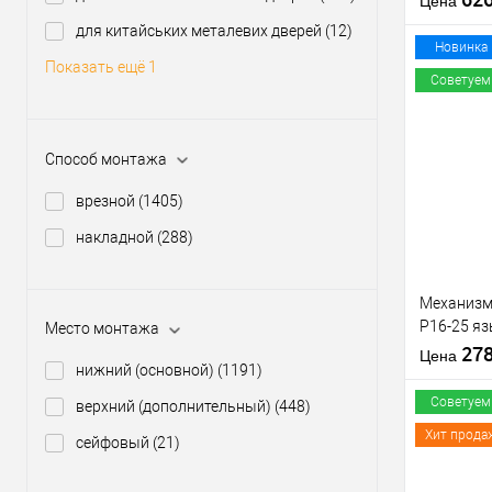
Цена
для китайських металевих дверей
(12)
Материал д
Новинка
Показать ещё 1
Страна
Советуем
производи
Межосевое
расстояние
Купить
Способ монтажа
клик
врезной
(1405)
В из
накладной
(288)
Производи
Уровень з
Механизм
Тип товара
P16-25 яз
Место монтажа
Тип ключа
матовый 
27
Страна
Цена
нижний (основной)
(1191)
производи
Советуем
верхний (дополнительный)
(448)
Хит прода
сейфовый
(21)