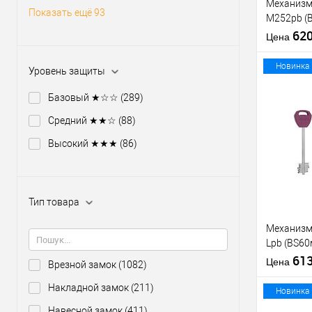
Механизм
Показать ещё 93
M252pb (
никель те
62
Цена
отв.планк
Новинка
Уровень защиты
Базовый ★☆☆
(289)
Средний ★★☆
(88)
Купить
клик
Высокий ★★★
(86)
В из
Тип товара
Производи
Тип товара
Механизм
Lpb (BS6
5 ключей 
61
Цена
Врезной замок
(1082)
планки
Накладной замок
(211)
Материал д
Новинка
Страна
Навесной замок
(411)