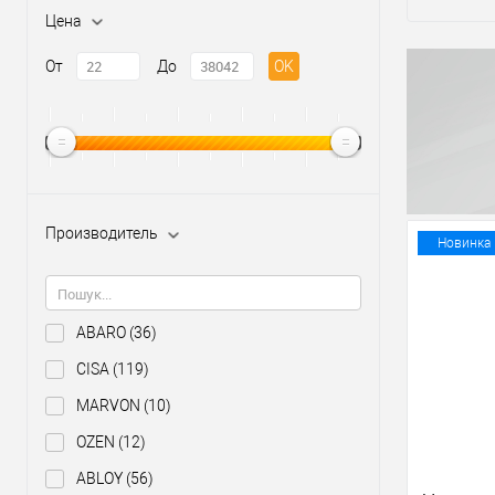
Цена
От
До
OK
Производитель
Новинка
ABARO
(36)
CISA
(119)
MARVON
(10)
OZEN
(12)
ABLOY
(56)