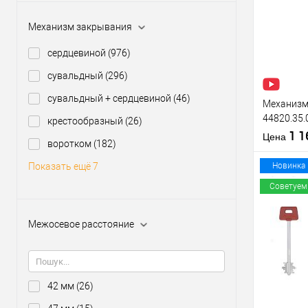
Купить
клик
Механизм закрывания
В из
сердцевиной
(976)
сувальдный
(296)
Производи
Тип товара
сувальдный + сердцевиной
(46)
Механизм 
44820.35.
крестообразный
(26)
(BS35*85м
1 
Материал д
Цена
воротком
(182)
нержавею
Страна
производи
Новинка
Показать ещё 7
Межосевое
Советуем
расстояние
Межосевое расстояние
Купить
клик
В из
42 мм
(26)
Производи