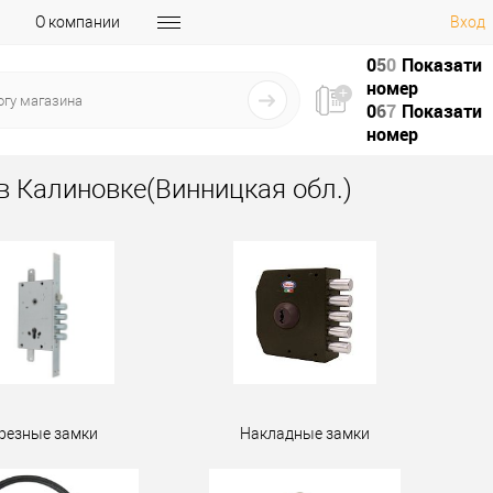
О компании
Вход
0
5
0
Показати
номер
0
6
7
Показати
номер
в Калиновке(Винницкая обл.)
резные замки
Накладные замки