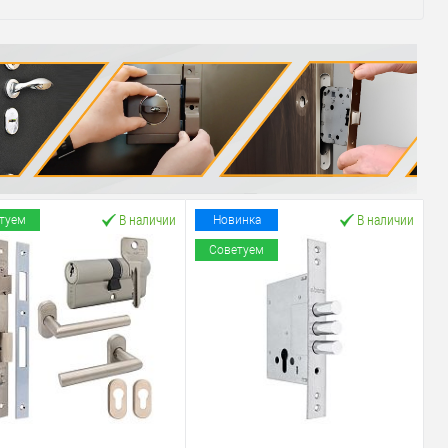
В наличии
В наличии
туем
Новинка
Советуем