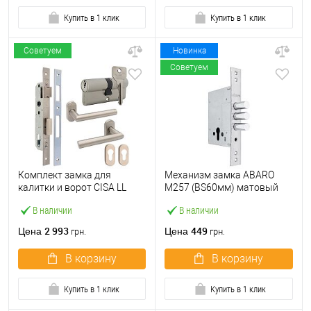
Купить в 1 клик
Купить в 1 клик
Советуем
Новинка
Советуем
Комплект замка для
Механизм замка ABARO
калитки и ворот CISA LL
M257 (BS60мм) матовый
44820.25 (труба 40×40) с
никель
В наличии
В наличии
цилиндром C2000 60 мм и
ручками
2 993
449
Цена
Цена
грн.
грн.
В корзину
В корзину
Купить в 1 клик
Купить в 1 клик