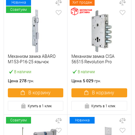
Новинка
Хит продаж
Советуем
Механизм замка ABARO
Механизм замка CISA
M153-P16-25 язычок
56515 Revolution Pro
(BS25*85, 16 мм) матовый
(BS64*85мм) редукторный с
В наличии
В наличии
никель
блокировкой без торцевой
планки
278
5 029
Цена
Цена
грн.
грн.
В корзину
В корзину
Купить в 1 клик
Купить в 1 клик
Советуем
Новинка