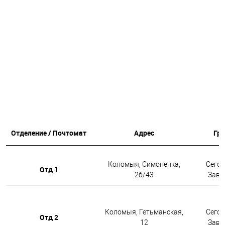
Отделение / Почтомат
Адрес
Гр
Коломыя, Симоненка,
Сегод
Отд 1
2б/43
Завтр
Коломыя, Гетьманская,
Сегод
Отд 2
12
Завтр