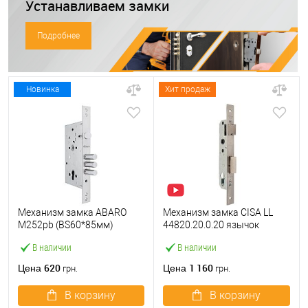
Устанавливаем замки
Подробнее
Новинка
Хит продаж
Механизм замка ABARO
Механизм замка CISA LL
M252pb (BS60*85мм)
44820.20.0.20 язычок
матовый никель тех
(BS20*85мм, 22 мм)
В наличии
В наличии
упаковки без отв.планки
нержавеющая сталь
620
1 160
Цена
Цена
грн.
грн.
В корзину
В корзину