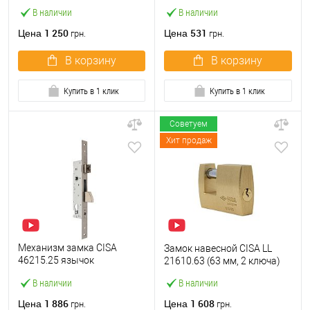
M2000-45 (BS45*85мм) с
ключа)
В наличии
В наличии
цилиндром B100 60T и
ручками KEDR хром
1 250
531
Цена
Цена
грн.
грн.
В корзину
В корзину
Купить в 1 клик
Купить в 1 клик
Советуем
Хит продаж
Механизм замка CISA
Замок навесной CISA LL
46215.25 язычок
21610.63 (63 мм, 2 ключа)
(BS25*85мм, 22 мм)
В наличии
В наличии
нержавеющая сталь
1 886
1 608
Цена
Цена
грн.
грн.