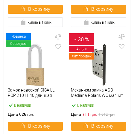
В корзину
В корзину
Купить в 1 клик
Купить в 1 клик
Новинка
- 30 %
Советуем
Акция
Хит продаж
Замок навесной CISA LL
Механизм замка AGB
POP 21011.40 длинная
Mediana Polaris WC магнит
дужка (40 мм, 2 ключа)
(BS50*96мм) черный
В наличии
В наличии
626
711
Цена
Цена
грн.
грн.
1 012
грн.
В корзину
В корзину