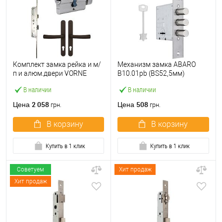
Комплект замка рейка и м/
Механизм замка ABARO
п и алюм.двери VORNE
B10.01pb (BS52,5мм)
25*92 мм с цилиндром
матовый никель 5 ключей
В наличии
В наличии
ABARO и ручками
тех.упаковки.без отв.
коричневый
планки
2 058
508
Цена
Цена
грн.
грн.
В корзину
В корзину
Купить в 1 клик
Купить в 1 клик
Советуем
Хит продаж
Хит продаж