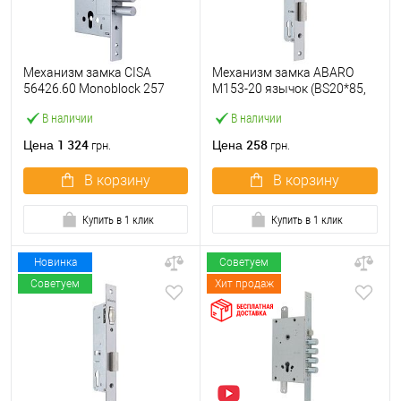
Механизм замка CISA
Механизм замка ABARO
56426.60 Monoblock 257
M153-20 язычок (BS20*85,
(BS60мм) хром матовый
23 мм) матовый никель
В наличии
В наличии
1 324
258
Цена
Цена
грн.
грн.
В корзину
В корзину
Купить в 1 клик
Купить в 1 клик
Новинка
Советуем
Советуем
Хит продаж