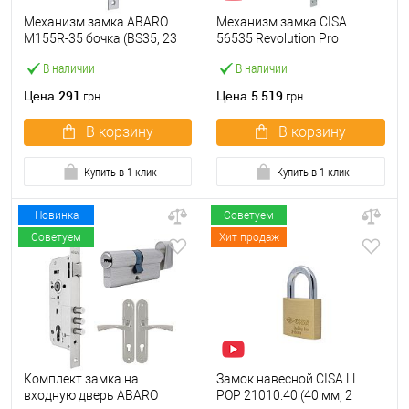
Механизм замка ABARO
Механизм замка CISA
M155R-35 бочка (BS35, 23
56535 Revolution Pro
мм) матовый никель
редукторный с
В наличии
В наличии
блокировкой (BS67,5*85мм)
хром матовый
291
5 519
Цена
Цена
грн.
грн.
В корзину
В корзину
Купить в 1 клик
Купить в 1 клик
Новинка
Советуем
Советуем
Хит продаж
Комплект замка на
Замок навесной CISA LL
входную дверь ABARO
POP 21010.40 (40 мм, 2