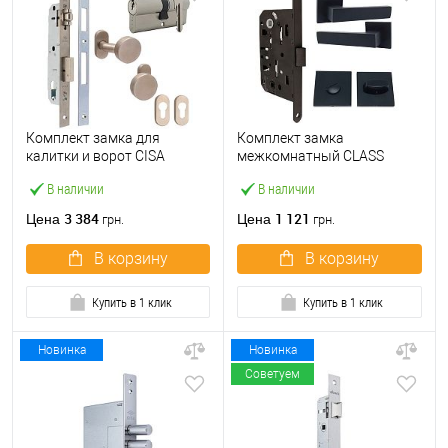
Комплект замка для
Комплект замка
калитки и ворот CISA
межкомнатный CLASS
44830.25 «бочка» (труба
410B-S Kevlar (BS50*96мм)
В наличии
В наличии
40×40) с цилиндром 60 мм
WC с ручками и воротком
и ручками
KEDR черный
3 384
1 121
Цена
Цена
грн.
грн.
В корзину
В корзину
Купить в 1 клик
Купить в 1 клик
Новинка
Новинка
Советуем