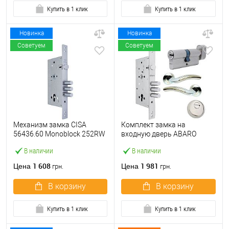
Купить в 1 клик
Купить в 1 клик
Новинка
Новинка
Советуем
Советуем
Механизм замка CISA
Комплект замка на
56436.60 Monoblock 252RW
входную дверь ABARO
(BS60*85мм) хром матовый
M252 (BS60*85мм) с
В наличии
В наличии
цилиндром B100,
протектором и ручками
1 608
1 981
Цена
Цена
грн.
грн.
никель
В корзину
В корзину
Купить в 1 клик
Купить в 1 клик