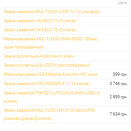
Цена
Замок навесной MUL-T-LOCK G55P 7x7 (2 ключа)(н)
Замок навесной ЧАЗ ВС2-12 (3 ключа)
Замок навесной ЧАЗ ВС2-10 (3 ключа)
Механизм замка MUL-T-LOCK 354M (BS60 * 85мм)
хром полированный
Замок роллетный Alutech англ. ключ
Замок роллетный ALUTECH крестообразный
Механизм замка AGB Mediana Evolution WC хром
599
грн.
Замок навесной VIRO PANZER 4117 (3 ключа)
3 746
грн.
Замок навесной TOKOZ PLUTO G50 GUARD LONG (3
2 895
грн.
ключа)
Замок навесной MUL-T-LOCK M13/C2 ClassicPRO
7 634
грн.
длинная дужка (2 ключа)