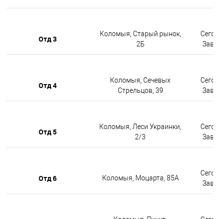
Коломыя, Старый рынок,
Сегод
Отд 3
2Б
Завтр
Коломыя, Сечевых
Сегод
Отд 4
Стрельцов, 39
Завтр
Коломыя, Леси Украинки,
Сегод
Отд 5
2/3
Завтр
Сегод
Отд 6
Коломыя, Моцарта, 85А
Завтр