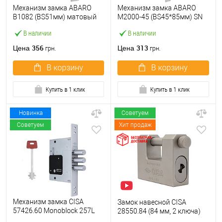
Механизм замка ABARO
Механизм замка ABARO
B1082 (BS51мм) матовый
M2000-45 (BS45*85мм) SN
никель 5 ключей
матовый никель
В наличии
В наличии
356
313
Цена
Цена
грн.
грн.
В корзину
В корзину
Купить в 1 клик
Купить в 1 клик
Новинка
Советуем
Советуем
Хит продаж
Механизм замка CISA
Замок навесной CISA
57426.60 Monoblock 257L
28550.84 (84 мм, 2 ключа)
(BS60) хром матовый