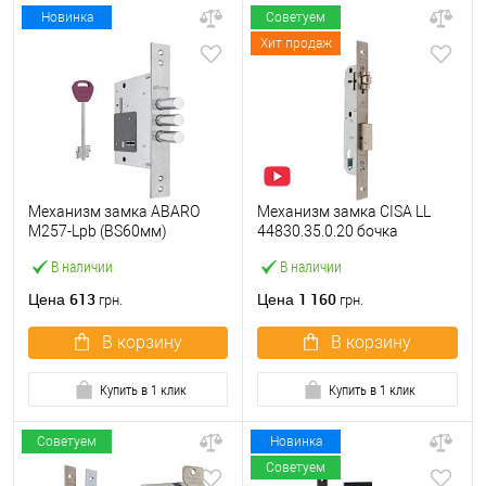
Новинка
Советуем
Хит продаж
Механизм замка ABARO
Механизм замка CISA LL
M257-Lpb (BS60мм)
44830.35.0.20 бочка
матовый никель 5 ключей
(BS35мм, 22 мм)
В наличии
В наличии
тех.упаковки.без отв.
нержавеющая сталь
планки
613
1 160
Цена
Цена
грн.
грн.
В корзину
В корзину
Купить в 1 клик
Купить в 1 клик
Советуем
Новинка
Советуем