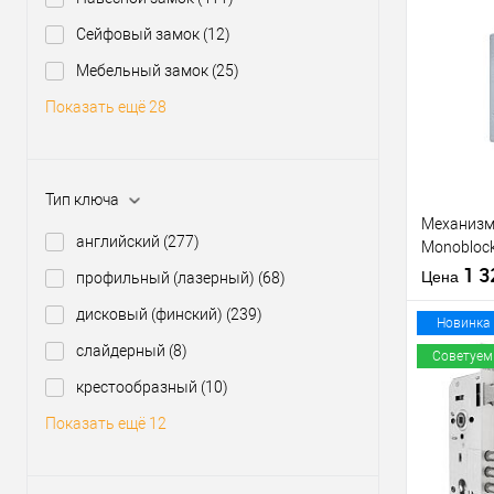
производи
Сейфовый замок
(12)
Межосевое
расстояние
Купить
Мебельный замок
(25)
клик
Показать ещё 28
В из
Производи
Тип ключа
Тип товара
Механизм 
английский
(277)
Monoblock
матовый
1 
Цена
профильный (лазерный)
(68)
дисковый (финский)
(239)
Материал д
Новинка
Страна
слайдерный
(8)
Советуем
производи
крестообразный
(10)
Статус (гур
Купить
Показать ещё 12
клик
В из