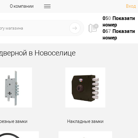
О компании
Вход
0
5
0
Показати
номер
0
6
7
Показати
номер
дверной в Новоселице
резные замки
Накладные замки