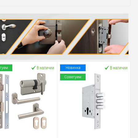
В наличии
В наличии
туем
Новинка
Советуем