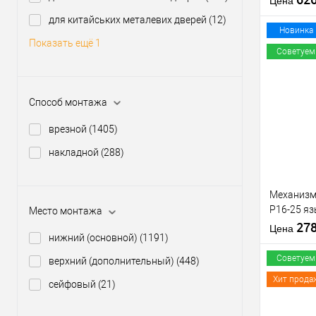
Цена
для китайських металевих дверей
(12)
Материал д
Новинка
Показать ещё 1
Страна
Советуем
производи
Межосевое
расстояние
Купить
Способ монтажа
клик
врезной
(1405)
В из
накладной
(288)
Производи
Уровень з
Механизм
Тип товара
P16-25 яз
Место монтажа
Тип ключа
матовый 
27
Страна
Цена
нижний (основной)
(1191)
производи
Советуем
верхний (дополнительный)
(448)
Хит прода
сейфовый
(21)