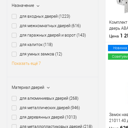
Назначение
Производи
для входных дверей
(1223)
Тип товара
Комплект
для межкомнатных дверей
(616)
дверь AB
(BS45*85
1 
для гаражных дверей и ворот
(143)
Материал д
Цена
60T и руч
Страна
для калиток
(118)
производи
Новинка
Статус (гур
для умных замков
(12)
Советуем
Показать ещё 7
Купить
клик
Материал дверей
В из
для алюминиевых дверей
(268)
Производи
для металлических дверей
(946)
Тип товара
Замок нав
для деревянных дверей
(1013)
21011.40 
для металлопластиковых дверей
(218)
мм, 2 клю
62