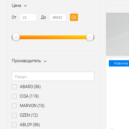
Цена
От
До
OK
Производитель
Новинка
ABARO
(36)
CISA
(119)
MARVON
(10)
OZEN
(12)
ABLOY
(56)