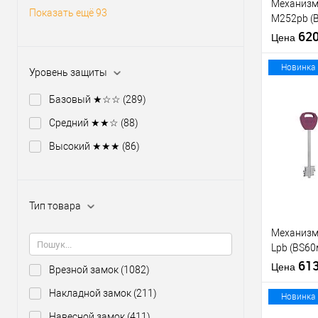
Механизм
Показать ещё 93
M252pb (
никель те
62
Цена
отв.планк
Новинка
Уровень защиты
Базовый ★☆☆
(289)
Средний ★★☆
(88)
Купить
клик
Высокий ★★★
(86)
В из
Тип товара
Производи
Тип товара
Механизм
Lpb (BS6
5 ключей 
61
Цена
Врезной замок
(1082)
планки
Накладной замок
(211)
Материал д
Новинка
Страна
Навесной замок
(411)