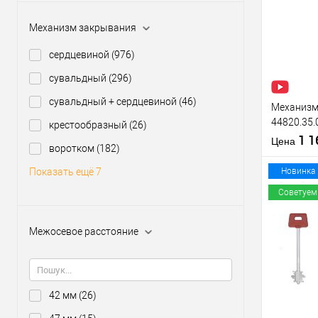
Купить
клик
Механизм закрывания
В из
сердцевиной
(976)
сувальдный
(296)
Производи
Тип товара
сувальдный + сердцевиной
(46)
Механизм 
44820.35.
крестообразный
(26)
(BS35*85м
1 
Материал д
Цена
воротком
(182)
нержавею
Страна
производи
Новинка
Показать ещё 7
Межосевое
Советуем
расстояние
Межосевое расстояние
Купить
клик
В из
42 мм
(26)
Производи